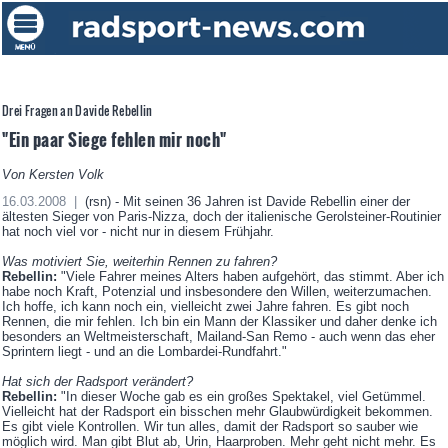
Drei Fragen an Davide Rebellin
"Ein paar Siege fehlen mir noch"
Von Kersten Volk
16.03.2008 |
(rsn) - Mit seinen 36 Jahren ist Davide Rebellin einer der
ältesten Sieger von Paris-Nizza, doch der italienische Gerolsteiner-Routinier
hat noch viel vor - nicht nur in diesem Frühjahr.
Was motiviert Sie, weiterhin Rennen zu fahren?
Rebellin:
"Viele Fahrer meines Alters haben aufgehört, das stimmt. Aber ich
habe noch Kraft, Potenzial und insbesondere den Willen, weiterzumachen.
Ich hoffe, ich kann noch ein, vielleicht zwei Jahre fahren. Es gibt noch
Rennen, die mir fehlen. Ich bin ein Mann der Klassiker und daher denke ich
besonders an Weltmeisterschaft, Mailand-San Remo - auch wenn das eher
Sprintern liegt - und an die Lombardei-Rundfahrt."
Hat sich der Radsport verändert?
Rebellin:
"In dieser Woche gab es ein großes Spektakel, viel Getümmel.
Vielleicht hat der Radsport ein bisschen mehr Glaubwürdigkeit bekommen.
Es gibt viele Kontrollen. Wir tun alles, damit der Radsport so sauber wie
möglich wird. Man gibt Blut ab, Urin, Haarproben. Mehr geht nicht mehr. Es