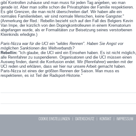
gibt Kontrollen zuhause und man muss für jeden Tag angeben, wo man
gerade ist. Aber man sollte schon die Privatsphäre der Familie respektieren.
Es gibt Grenzen, die man nicht überschreiten darf. Wir haben alle ein
normales Familienleben, wir sind normale Menschen, keine Gangster."
(Anmerkung der Red.: Rebellin bezieht sich auf den Fall des Belgiers Kevin
Van Impe, der kürzlich von den Dopingkontrolleuren in einem Krematorium
abgefangen wurde, als er Formalitäten zur Beisetzung seines verstorbenen
Kleinkinds erledigte.)
Paris-Nizza war für die UCI ein "wildes Rennen". Haben Sie Angst vor
möglichen Sanktionen des Weltverbands?
Rebellin:
"Ich glaube, die UCI wird ein Einsehen haben. Es ist nicht möglich
alle Rennfahrer zu suspendieren. Organisatoren und die UCI müssen einen
Ausweg finden, damit die Konfusion endet. Wir (Rennfahrer) werden mit der
UCI reden und erklären, dass wir hier nur unsere Arbeit gemacht haben.
Paris-Nizza ist eines der größten Rennen der Saison. Man muss es
respektieren, es ist Teil der Radsport-Historie."
COOKIE EINSTELLUNGEN
|
DATENSCHUTZ
|
KONTAKT
|
IMPRESSUM