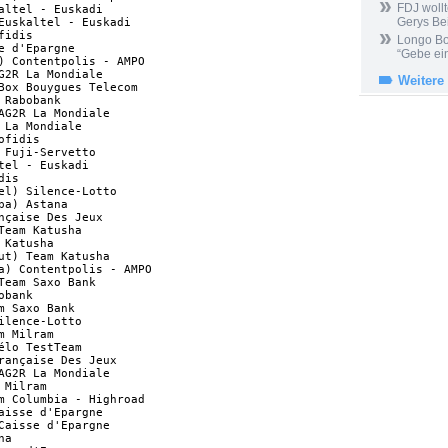
FDJ wollt
altel - Euskadi                   

Gerys Be
Euskaltel - Euskadi               

fidis                             

Longo Bor
e d'Epargne                       

“Gebe ein
) Contentpolis - AMPO             

G2R La Mondiale                   

Weitere
Box Bouygues Telecom              

 Rabobank                         

AG2R La Mondiale                  

 La Mondiale                      

ofidis                            

 Fuji-Servetto                    

tel - Euskadi                     

dis                               

el) Silence-Lotto                 

pa) Astana                        

nçaise Des Jeux                   

Team Katusha                      

 Katusha                          

ut) Team Katusha                  

a) Contentpolis - AMPO            

Team Saxo Bank                    

obank                             

m Saxo Bank                       

ilence-Lotto                      

m Milram                          

élo TestTeam                      

rançaise Des Jeux                 

AG2R La Mondiale                  

 Milram                           

m Columbia - Highroad             

aisse d'Epargne                   

Caisse d'Epargne                  

na                                
