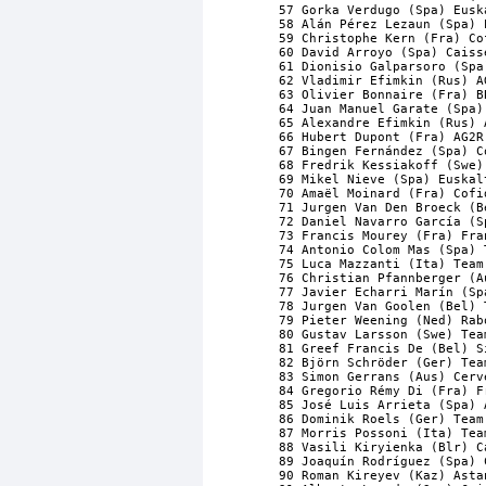
57 Gorka Verdugo (Spa) Eusk
58 Alán Pérez Lezaun (Spa) 
59 Christophe Kern (Fra) Co
60 David Arroyo (Spa) Caiss
61 Dionisio Galparsoro (Spa
62 Vladimir Efimkin (Rus) A
63 Olivier Bonnaire (Fra) B
64 Juan Manuel Garate (Spa)
65 Alexandre Efimkin (Rus) 
66 Hubert Dupont (Fra) AG2R
67 Bingen Fernández (Spa) C
68 Fredrik Kessiakoff (Swe)
69 Mikel Nieve (Spa) Euskal
70 Amaël Moinard (Fra) Cofi
71 Jurgen Van Den Broeck (B
72 Daniel Navarro García (S
73 Francis Mourey (Fra) Fra
74 Antonio Colom Mas (Spa) 
75 Luca Mazzanti (Ita) Team
76 Christian Pfannberger (A
77 Javier Echarri Marín (Sp
78 Jurgen Van Goolen (Bel) 
79 Pieter Weening (Ned) Rab
80 Gustav Larsson (Swe) Tea
81 Greef Francis De (Bel) S
82 Björn Schröder (Ger) Tea
83 Simon Gerrans (Aus) Cerv
84 Gregorio Rémy Di (Fra) F
85 José Luis Arrieta (Spa) 
86 Dominik Roels (Ger) Team
87 Morris Possoni (Ita) Tea
88 Vasili Kiryienka (Blr) C
89 Joaquín Rodríguez (Spa) 
90 Roman Kireyev (Kaz) Asta