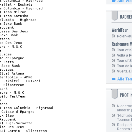
Alle Vi
m Columbia - Highroad             

kaltel - Euskadi                  

m Columbia - Highroad             

) Team Milram                     

RADRE
) Team Katusha                    

olumbia - Highroad                

m Saxo Bank                       

abobank                           

WorldTour
çaise Des Jeux                    

Saxo Bank                         

Polen-Ru
stana                             

se Des Jeux                       

Radrennen 
pre - N.G.C.                      

Tour of
a                                 

quigas                            

Volta a P
se d'Epargne                      

Tour of 
e-Lotto                           

 Saxo Bank                        

Tour de 
iquigas                           

Vuelta a
(Spa) Astana                      

tentpolis - AMPO                  

Alle Te
 Euskaltel - Euskadi              

- Slipstream                      

bank                              

mpre - N.G.C.                     

PROFI
vélo TestTeam                     

s                                 

tana                              

Niedermai
) Team Columbia - Highroad        

anders!“
|
 Caisse d'Epargne                 

“Nicht ide
ck Step                           

Rabobank                          

Tournon 
a) Fuji-Servetto                  

Radsport 
ise Des Jeux                      

Rennen 
SA) Garmin - Slipstream           
