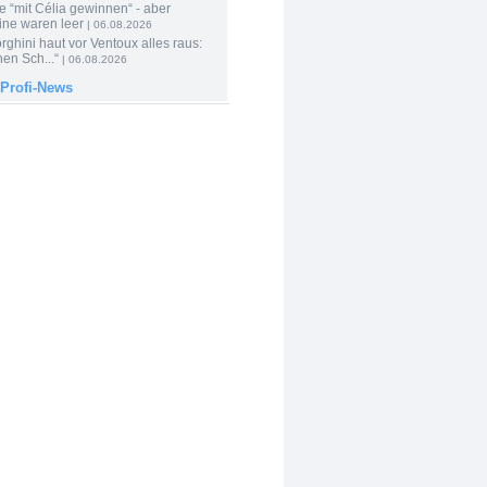
e “mit Célia gewinnen“ - aber
ine waren leer
| 06.08.2026
ghini haut vor Ventoux alles raus:
en Sch...“
| 06.08.2026
 Profi-News