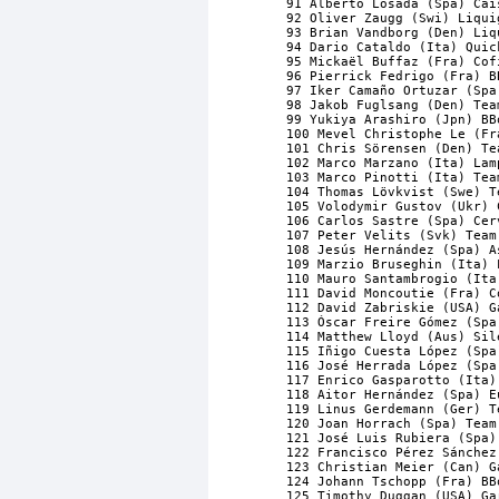
91 Alberto Losada (Spa) Cai
92 Oliver Zaugg (Swi) Liqui
93 Brian Vandborg (Den) Liq
94 Dario Cataldo (Ita) Quic
95 Mickaël Buffaz (Fra) Cof
96 Pierrick Fedrigo (Fra) B
97 Iker Camaño Ortuzar (Spa
98 Jakob Fuglsang (Den) Tea
99 Yukiya Arashiro (Jpn) BB
100 Mevel Christophe Le (Fr
101 Chris Sörensen (Den) Te
102 Marco Marzano (Ita) Lam
103 Marco Pinotti (Ita) Tea
104 Thomas Lövkvist (Swe) T
105 Volodymir Gustov (Ukr) 
106 Carlos Sastre (Spa) Cer
107 Peter Velits (Svk) Team
108 Jesús Hernández (Spa) A
109 Marzio Bruseghin (Ita) 
110 Mauro Santambrogio (Ita
111 David Moncoutie (Fra) C
112 David Zabriskie (USA) G
113 Óscar Freire Gómez (Spa
114 Matthew Lloyd (Aus) Sil
115 Iñigo Cuesta López (Spa
116 José Herrada López (Spa
117 Enrico Gasparotto (Ita)
118 Aitor Hernández (Spa) E
119 Linus Gerdemann (Ger) T
120 Joan Horrach (Spa) Team
121 José Luis Rubiera (Spa)
122 Francisco Pérez Sánchez
123 Christian Meier (Can) G
124 Johann Tschopp (Fra) BB
125 Timothy Duggan (USA) Ga