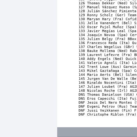
126 Thomas Dekker (Ned) Sil
127 Manuel Vázquez Hueso (S
128 Julián Sánchez Pimienta
129 Ronny Scholz (Ger) Team
130 Maryan Hary (Fra) Cofid
131 Jelle Vanendert (Bel) S
132 Oscar Pujol Muñoz (Spa)
133 Javier Megías Leal (Spa
134 Joaquín Novoa (Spa) Cer
135 Julien Belgy (Fra) BBox
136 Francesco Reda (Ita) Qu
137 Charles Wegelius (GBr) 
138 Bauke Mollema (Ned) Rab
139 Laurent Lefevre (Fra) B
140 Addy Engels (Ned) Quick
141 Valerio Agnoli (Ita) Li
142 Trent Lowe (Aus) Garmin
143 Mikel Gaztañaga (Spa) C
144 Mario Aerts (Bel) Silen
145 Jurgen Van De Walle (Be
146 Rinaldo Nocentini (Ita)
147 Julien Loubet (Fra) AG2
148 Nicolas Roche (Irl) AG2
DNS Thomas Danielson (USA) 
DNS Eros Capecchi (Ita) Fuj
DNF Jesús Del Nero Montes (
DNF Evgeni Petrov (Rus) Tea
DNF Jussi Veikkanen (Fin) F
DNF Christophe Riblon (Fra)