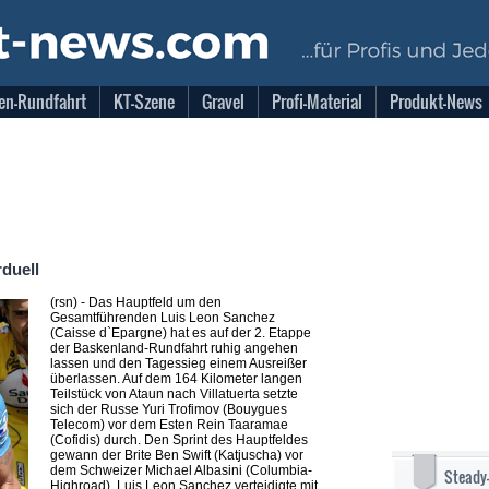
en-Rundfahrt
KT-Szene
Gravel
Profi-Material
Produkt-News
rduell
(rsn) - Das Hauptfeld um den
Gesamtführenden Luis Leon Sanchez
(Caisse d`Epargne) hat es auf der 2. Etappe
der Baskenland-Rundfahrt ruhig angehen
lassen und den Tagessieg einem Ausreißer
überlassen. Auf dem 164 Kilometer langen
Teilstück von Ataun nach Villatuerta setzte
sich der Russe Yuri Trofimov (Bouygues
Telecom) vor dem Esten Rein Taaramae
(Cofidis) durch. Den Sprint des Hauptfeldes
gewann der Brite Ben Swift (Katjuscha) vor
dem Schweizer Michael Albasini (Columbia-
Steady
Highroad). Luis Leon Sanchez verteidigte mit