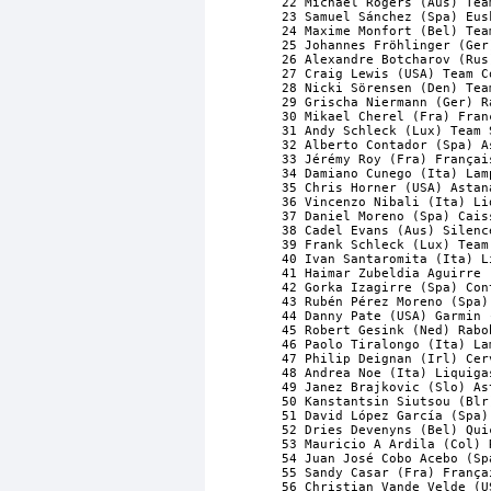
22 Michael Rogers (Aus) Tea
23 Samuel Sánchez (Spa) Eus
24 Maxime Monfort (Bel) Tea
25 Johannes Fröhlinger (Ger
26 Alexandre Botcharov (Rus
27 Craig Lewis (USA) Team C
28 Nicki Sörensen (Den) Tea
29 Grischa Niermann (Ger) R
30 Mikael Cherel (Fra) Fran
31 Andy Schleck (Lux) Team 
32 Alberto Contador (Spa) A
33 Jérémy Roy (Fra) Françai
34 Damiano Cunego (Ita) Lam
35 Chris Horner (USA) Astan
36 Vincenzo Nibali (Ita) Li
37 Daniel Moreno (Spa) Cais
38 Cadel Evans (Aus) Silenc
39 Frank Schleck (Lux) Team
40 Ivan Santaromita (Ita) L
41 Haimar Zubeldia Aguirre 
42 Gorka Izagirre (Spa) Con
43 Rubén Pérez Moreno (Spa)
44 Danny Pate (USA) Garmin 
45 Robert Gesink (Ned) Rabo
46 Paolo Tiralongo (Ita) La
47 Philip Deignan (Irl) Cer
48 Andrea Noe (Ita) Liquiga
49 Janez Brajkovic (Slo) As
50 Kanstantsin Siutsou (Blr
51 David López García (Spa)
52 Dries Devenyns (Bel) Qui
53 Mauricio A Ardila (Col) 
54 Juan José Cobo Acebo (Sp
55 Sandy Casar (Fra) França
56 Christian Vande Velde (U