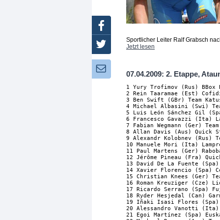
Facebook
Sportlicher Leiter Ralf Grabsch na
Twitter
Jetzt lesen
Newsletter:
07.04.2009: 2. Etappe, Ataun
1 Yury Trofimov (Rus) BBox 
2 Rein Taaramae (Est) Cofid
3 Ben Swift (GBr) Team Katu
4 Michael Albasini (Swi) Te
5 Luis León Sánchez Gil (Sp
6 Francesco Gavazzi (Ita) L
7 Fabian Wegmann (Ger) Team
8 Allan Davis (Aus) Quick S
9 Alexandr Kolobnev (Rus) T
10 Manuele Mori (Ita) Lampr
11 Paul Martens (Ger) Rabob
12 Jérôme Pineau (Fra) Quic
13 David De La Fuente (Spa)
14 Xavier Florencio (Spa) C
15 Christian Knees (Ger) Te
16 Roman Kreuziger (Cze) Li
17 Ricardo Serrano (Spa) Fu
18 Ryder Hesjedal (Can) Gar
19 Iñaki Isasi Flores (Spa)
20 Alessandro Vanotti (Ita)
21 Egoi Martínez (Spa) Eusk