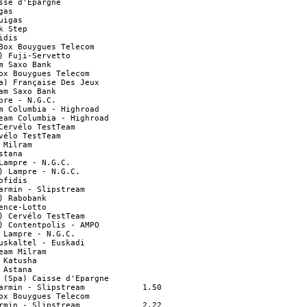
sse d'Epargne                     

gas                               

uigas                             

k Step                            

idis                              

Box Bouygues Telecom              

) Fuji-Servetto                   

m Saxo Bank                       

ox Bouygues Telecom               

a) Française Des Jeux             

am Saxo Bank                      

pre - N.G.C.                      

m Columbia - Highroad             

eam Columbia - Highroad           

Cervélo TestTeam                  

vélo TestTeam                     

 Milram                           

stana                             

Lampre - N.G.C.                   

) Lampre - N.G.C.                 

ofidis                            

armin - Slipstream                

) Rabobank                        

ence-Lotto                        

) Cervélo TestTeam                

) Contentpolis - AMPO             

 Lampre - N.G.C.                  

uskaltel - Euskadi                

eam Milram                        

 Katusha                          

 Astana                           

 (Spa) Caisse d'Epargne           

armin - Slipstream            1.50

ox Bouygues Telecom               

rmin - Slipstream             2.22
