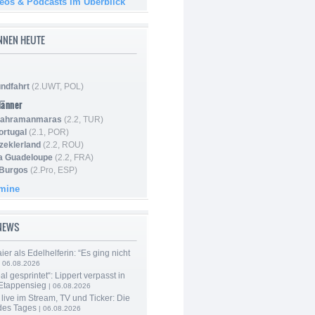
deos & Podcasts im Überblick
NNEN HEUTE
ndfahrt
(2.UWT, POL)
Männer
 Kahramanmaras
(2.2, TUR)
ortugal
(2.1, POR)
Szeklerland
(2.2, ROU)
la Guadeloupe
(2.2, FRA)
 Burgos
(2.Pro, ESP)
rmine
-NEWS
er als Edelhelferin: “Es ging nicht
 06.08.2026
al gesprintet“: Lippert verpasst in
Etappensieg
| 06.08.2026
live im Stream, TV und Ticker: Die
des Tages
| 06.08.2026