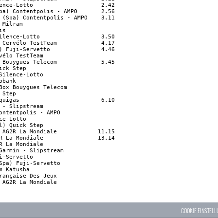
ence-Lotto                    2.42

pa) Contentpolis - AMPO       2.56

 (Spa) Contentpolis - AMPO    3.11

 Milram                           

is                                

ilence-Lotto                  3.50

 Cervélo TestTeam             4.17

) Fuji-Servetto               4.46

vélo TestTeam                     

 Bouygues Telecom             5.45

ick Step                          

Silence-Lotto                     

obank                             

Box Bouygues Telecom              

 Step                             

quigas                        6.10

 - Slipstream                     

ontentpolis - AMPO                

ce-Lotto                          

l) Quick Step                     

 AG2R La Mondiale            11.15

R La Mondiale                13.14

R La Mondiale                     

Garmin - Slipstream               

i-Servetto                        

Spa) Fuji-Servetto                

m Katusha                         

rançaise Des Jeux                 

 AG2R La Mondiale     
COOKIE EINSTEL