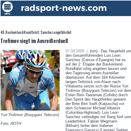
49. Baskenland-Rundfahrt: Sanchez ungefährdet
Trofimov siegt im Ausreißerduell
07.04.2009 |
(rsn) - Das Hauptfeld u
den Gesamtführenden Luis Leon
Sanchez (Caisse d`Epargne) hat es
auf der 2. Etappe der Baskenland-
Rundfahrt ruhig angehen lassen und
den Tagessieg einem Ausreißer
überlassen. Auf dem 164 Kilometer
langen Teilstück von Ataun nach
Villatuerta setzte sich der Russe Yuri
Trofimov (Bouygues Telecom) vor de
Esten Rein Taaramae (Cofidis) durch.
Den Sprint des Hauptfeldes gewann
der Brite Ben Swift (Katjuscha) vor
dem Schweizer Michael Albasini
(Columbia-Highroad). Luis Leon
Yuri Trofimov (Bouygues Telecom)
Sanchez verteidigte mit Rang fünf sei
Leadertrikot. Fabian Wegmann
Foto: ROTH
(Milram) hinter dem Italiener
Francesco Gavazzi (Lampre) Siebter.