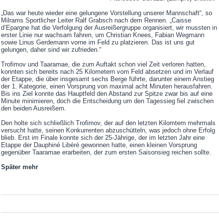
„Das war heute wieder eine gelungene Vorstellung unserer Mannschaft“, so
Milrams Sportlicher Leiter Ralf Grabsch nach dem Rennen. „Caisse
d’Epargne hat die Verfolgung der Ausreißergruppe organisiert, wir mussten in
erster Linie nur wachsam fahren, um Christian Knees, Fabian Wegmann
sowie Linus Gerdemann vorne im Feld zu platzieren. Das ist uns gut
gelungen, daher sind wir zufrieden.“
Trofimov und Taaramae, die zum Auftakt schon viel Zeit verloren hatten,
konnten sich bereits nach 25 Kilometern vom Feld absetzen und im Verlauf
der Etappe, die über insgesamt sechs Berge führte, darunter einem Anstieg
der 1. Kategorie, einen Vorsprung von maximal acht Minuten herausfahren.
Bis ins Ziel konnte das Hauptfeld den Abstand zur Spitze zwar bis auf eine
Minute minimieren, doch die Entscheidung um den Tagessieg fiel zwischen
den beiden Ausreißern.
Den holte sich schließlich Trofimov, der auf den letzten Kilomtern mehrmals
versucht hatte, seinen Konkurrenten abzuschütteln, was jedoch ohne Erfolg
blieb. Erst im Finale konnte sich der 25-Jährige, der im letzten Jahr eine
Etappe der Dauphiné Libéré gewonnen hatte, einen kleinen Vorsprung
gegenüber Taaramae erarbeiten, der zum ersten Saisonsieg reichen sollte.
Später mehr