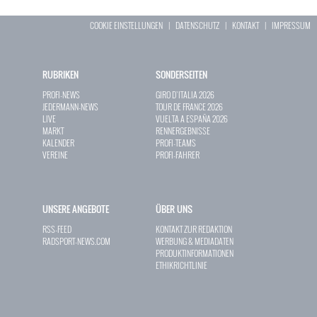
COOKIE EINSTELLUNGEN
|
DATENSCHUTZ
|
KONTAKT
|
IMPRESSUM
RUBRIKEN
SONDERSEITEN
PROFI-NEWS
GIRO D`ITALIA 2026
JEDERMANN-NEWS
TOUR DE FRANCE 2026
LIVE
VUELTA A ESPAÑA 2026
MARKT
RENNERGEBNISSE
KALENDER
PROFI-TEAMS
VEREINE
PROFI-FAHRER
UNSERE ANGEBOTE
ÜBER UNS
RSS-FEED
KONTAKT ZUR REDAKTION
RADSPORT-NEWS.COM
WERBUNG & MEDIADATEN
PRODUKTINFORMATIONEN
ETHIKRICHTLINIE