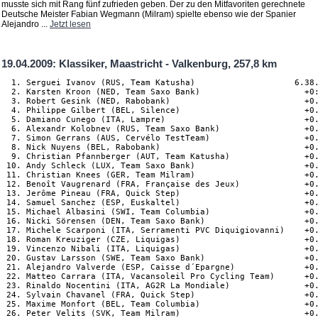
musste sich mit Rang fünf zufrieden geben. Der zu den Mitfavoriten gerechnete
Deutsche Meister Fabian Wegmann (Milram) spielte ebenso wie der Spanier
Alejandro ...
Jetzt lesen
19.04.2009: Klassiker, Maastricht - Valkenburg, 257,8 km
  1. Serguei Ivanov (RUS, Team Katusha)                    6.38.31
  2. Karsten Kroon (NED, Team Saxo Bank)                     +0:00
  3. Robert Gesink (NED, Rabobank)                           +0.08
  4. Philippe Gilbert (BEL, Silence)                         +0.08
  5. Damiano Cunego (ITA, Lampre)                            +0.08
  6. Alexandr Kolobnev (RUS, Team Saxo Bank)                 +0.08
  7. Simon Gerrans (AUS, Cervélo TestTeam)                   +0.08
  8. Nick Nuyens (BEL, Rabobank)                             +0.08
  9. Christian Pfannberger (AUT, Team Katusha)               +0.08
 10. Andy Schleck (LUX, Team Saxo Bank)                      +0.08
 11. Christian Knees (GER, Team Milram)                      +0.08
 12. Benoît Vaugrenard (FRA, Française des Jeux)             +0.08
 13. Jerôme Pineau (FRA, Quick Step)                         +0.08
 14. Samuel Sanchez (ESP, Euskaltel)                         +0.08
 15. Michael Albasini (SWI, Team Columbia)                   +0.08
 16. Nicki Sörensen (DEN, Team Saxo Bank)                    +0.08
 17. Michele Scarponi (ITA, Serramenti PVC Diquigiovanni)    +0.08
 18. Roman Kreuziger (CZE, Liquigas)                         +0.08
 19. Vincenzo Nibali (ITA, Liquigas)                         +0.08
 20. Gustav Larsson (SWE, Team Saxo Bank)                    +0.08
 21. Alejandro Valverde (ESP, Caisse d´Epargne)              +0.08
 22. Matteo Carrara (ITA, Vacansoleil Pro Cycling Team)      +0.26
 23. Rinaldo Nocentini (ITA, AG2R La Mondiale)               +0.26
 24. Sylvain Chavanel (FRA, Quick Step)                      +0.26
 25. Maxime Monfort (BEL, Team Columbia)                     +0.36
 26. Peter Velits (SVK, Team Milram)                         +0.36
 27. Johan Van Summeren (BEL, Silence)                       +0.57
 28. Jelle Vanendert (BEL, Silence)                          +1.06
 29. Carlos Barredo (ESP, Quick Step)                        +1.06
 30. Thomas Dekker (NED, Silence)                            +1.29
 31. Jakob Fuglsang (DEN, Team Saxo Bank)                    +2.26
 32. Paul Martens (GER, Rabobank)                            +2.26
 33. Bjorn Leukemans (BEL, Vacansoleil Pro Cycling Team)     +2.26
 34. Chris-Anker Sörensen (DEN, Team Saxo Bank)              +2.26
 35. Ryder Hesjedal (CAN, Garmin)                            +2.38
 36. Luca Mazzanti (ITA, Team Katusha)                       +2.45
 37. Preben Van Hecke (BEL, Topsport Vlaanderen)             +2.52
 38. Carlos Sastre (ESP, Cervélo TestTeam)                   +2.56
 39. Francesco Gavazzi (ITA, Lampre)                         +2.56
 40. Enrico Gasparotto (ITA, Lampre)                         +2.56
 41. Jurgen Van Den Broeck (BEL, Silence)                    +3.09
 42. Davide Rebellin (ITA, Serramenti PVC Diquigiovanni)     +3.09
 43. Joaquin Rodriguez (ESP, Caisse d´Epargne)               +3.09
 44. Ben Hermans (BEL, Topsport Vlaanderen)                  +4.30
 45. Dimitri Muravyev (KAZ, Astana)                          +4.30
 46. David De La Fuente (ITA, Fuji)                          +4.30
 47. Gerben Löwik (NED, Vacansoleil Pro Cycling Team)        +4.30
 48. Gorazd Stangelj (SLO, Liquigas)                         +4.30
 49. Geert Verheyen (BEL, Landbouwkrediet)                   +4.30
 50. Matthieu Sprick (FRA, BBox Bouygues Telecom)            +4.30
 51. Fredrik Kessiakoff (SWE, Fuji)                          +4.30
 52. Manuele Mori (ITA, Lampre)                              +4.30
 53. Linus Gerdemann (GER, Team Milram)                      +4.30
 54. Francesco Ginanni (ITA, Serramenti PVC Diquigiovanni)   +4.30
 55. Dario Cataldo (ITA, Quick Step)                         +4.30
 56. Ben Swift (GBR, Team Katusha)                           +4.30
 57. Bert De Waele (BEL, Landbouwkrediet)                    +4.30
 58. Amaël Moinard (FRA, Cofidis)                            +4.30
 59. Inigo Landaluze (ESP, Euskaltel)                        +4.30
 60. Sandy Casar (FRA, Française des Jeux)                   +4.30
 61. Edward King (USA, Cervélo TestTeam)                     +4.30
 62. Craig Lewis (USA, Team Columbia)                        +4.30
 63. Bram Tankink (NED, Rabobank)                            +4.30
 64. Johnny Hoogerland (NED, Vacansoleil Pro Cycling Team)   +4.30
 65. Oscar Freire (ESP, Rabobank)                            +4.48
 66. Marco Marcato (ITA, Vacansoleil Pro Cycling Team)       +4.48
 67. Cadel Evans (AUS, Silence)                              +4.48
 68. Fabian Wegmann (GER, Team Milram)                       +4.48
 69. Francesco Reda (ITA, Quick Step)                        +4.48
 70. Assan Bazayev (KAZ, Astana)                             +4.48
 71. Michael Rogers (AUS, Team Columbia)                     +4.48
 72. Dries Devenyns (BEL, Quick Step)                        +4.48
 73. Allan Davis (AUS, Quick Step)                           +5.23
 74. Staf Scheirlinckx (BEL, Silence)                        +5.23
 75. Marcus Burghardt (GER, Team Columbia)                   +6.02
 76. Leonardo Duque (COL, Cofidis)                           +6.02
 77. Joan Horrach (ESP, Team Katusha)                        +6.02
 78. Marco Pinotti (ITA, Team Columbia)                      +6.02
 79. Alan Pérez (ESP, Euskaltel)                             +6.02
 80. Thierry Hupond (FRA, Skil)                              +6.02
 81. Christophe Kern (FRA, Cofidis)                          +6.02
 82. Philip Deignan (IRL, Cervélo TestTeam)                  +6.02
 83. Inaki Isasi (ESP, Euskaltel)                            +6.02
 84. Bert Scheirlinckx (BEL, Landbouwkrediet)                +6.02
 85. Ricardo Van Der Velde (NED, Garmin)                     +6.02
 86. Koen De Kort (NED, Skil)                                +6.02
 87. Wesley Sulzberger (AUS, Française des Jeux)             +6.02
 88. Martin Elmiger (SWI, AG2R La Mondiale)                  +6.02
 89. Martijn Maaskant (NED, Garmin)                          +6.02
 90. Sergey Lagutin (UZB, Vacansoleil Pro Cycling Team)      +6.02
 91. Sergey Klimov (RUS, Team Katusha)                       +6.02
 92. Alexandr Dyachenko (KAZ, Astana)                        +6.02
 93. Renaud Dion (FRA, AG2R La Mondiale)                     +6.02
 94. Frederik Willems (BEL, Liquigas)                        +6.02
 95. Alexander Efimkin (RUS, AG2R La Mondiale)               +6.02
 96. Johannes Fröhlinger (GER, Team Milram)                  +6.02
 97. Serge Pauwels (BEL, Cervélo TestTeam)                   +6.02
 98. Ivan Santaromita (ITA, Liquigas)                        +6.02
 99. Tony Martin (GER, Team Columbia)                        +6.02
100. Alexandre Botcharov (RUS, Team Katusha)                 +9.10
101. Mikael Cherel (FRA, Française des Jeux)                 +9.10
102. Sébastien Delfosse (BEL, Landbouwkrediet)               +9.10
103. Floris Goesinnen (NED, Skil)                            +9.34
104. Alberto Losada (ESP, Caisse d´Epargne)                  +9.34
105. Pieter Weening (NED, Rabobank)                          +9.34
106. Bingen Fernandez (ESP, Cofidis)                         +9.34
107. Luca Solari (ITA, Serramenti PVC Diquigiovanni)         +9.34
108. Brian Bach Vandborg (DEN, Liquigas)                     +9.34
109. Francis Mourey (FRA, Française des Jeux)                +9.42
110. Reinier Honig (NED, Vacansoleil Pro Cycling Team)       +9.47
111. Olivier Bonnaire (FRA, BBox Bouygues Telecom)          +10.38
112. Luis Pasamontes (ESP, Caisse d´Epargne)                +13.52
113. Ricardo Serrano (ESP, Fuji)                            +13.52
114. Kristof Vandewalle (BEL, Topsport Vlaanderen)          +13.52
115. Borut Bozic (SLO, Vacansoleil Pro Cycling Team)        +13.52
116. Valerio Agnoli (ITA, Liquigas)                         +13.52
117. Dominique Rollin (CAN, Cervélo TestTeam)               +13.52
118. Adi Engels (BEL, Quick Step)                           +13.52
119. Mauro Santambrogio (ITA, Lampre)                       +13.52
120. Daniele Righi (ITA, Lampre)                            +13.52
121. Rui Costa (POR, Caisse d´Epargne)                      +13.52
122. Yukiya Arashiro (JPN, BBox Bouygues Telecom)           +13.52
123. Anthony Roux (FRA, Française des Jeux)                 +13.52
DNF. Matteo Bono (ITA, Lampre)                             
DNF. Marco Bandiera (ITA, Lampre)                        
DNF. Julien Loubet (FRA, AG2R La Mondiale) 
DNF. Alexandre Pliuschin (MDA, AG2R La Mondiale)           
DNF. Christophe Riblon (FRA, AG2R La Mondiale)              
DNF. Nicolas Roche (IRL, AG2R La Mondiale)                  
DNF. Jesús Hernández (ESP, Astana)                          
DNF. Berik Kupeshov (KAZ, Astana)                    
DNF. Maxim Iglinskiy (KAZ, Astana)                          
DNF. Benjamin Noval (ESP, Astana)                         
DNF. Steve Chainel (FRA, BBox Bouygues Telecom)   
DNF. Julien Belgy (FRA, BBox Bouygues Telecom)   
DNF. Vincent Jerome (FRA, BBox Bouygues Telecom)           
DNF. Laurent Lefevre (FRA, BBox Bouygues Telecom)          
DNF. Evgeny Sokolov (RUS, BBox Bouygues Telecom)     
DNF. Vasil Kiryenka (BLR, Caisse d´Epargne)                
DNF. Oscar Pereiro (ESP, Caisse d´Epargne)               
DNF. Rigoberto Uran (COL, Caisse d´Epargne)             
DNF. Alexandre Usov (BLR, Cofidis)                     
DNF. Nico Sijmens (BEL, Cofidis)                 
DNF. Egoi Martinez (ESP, Euskaltel)                   
DNF. Juan José Oroz (ESP, Euskaltel)                  
DNF. Ruben Perez (ESP, Euskaltel)                      
DNF. Gorka Verdugo (ESP, Euskaltel)                    
DNF. Jussi Veikkanen (FIN, Française des Jeux)         