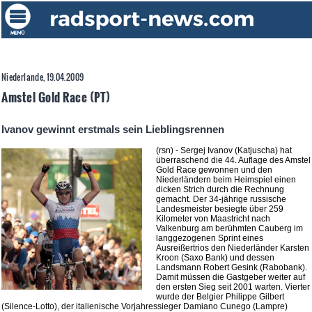
Niederlande, 19.04.2009
Amstel Gold Race (PT)
Ivanov gewinnt erstmals sein Lieblingsrennen
(rsn) - Sergej Ivanov (Katjuscha) hat
überraschend die 44. Auflage des Amstel
Gold Race gewonnen und den
Niederländern beim Heimspiel einen
dicken Strich durch die Rechnung
gemacht. Der 34-jährige russische
Landesmeister besiegte über 259
Kilometer von Maastricht nach
Valkenburg am berühmten Cauberg im
langgezogenen Sprint eines
Ausreißertrios den Niederländer Karsten
Kroon (Saxo Bank) und dessen
Landsmann Robert Gesink (Rabobank).
Damit müssen die Gastgeber weiter auf
den ersten Sieg seit 2001 warten. Vierter
wurde der Belgier Philippe Gilbert
(Silence-Lotto), der italienische Vorjahressieger Damiano Cunego (Lampre)