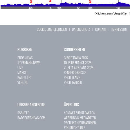
(klicken zum Vergrößern
COOKIE EINSTELLUNGEN
|
DATENSCHUTZ
|
KONTAKT
|
IMPRESSUM
RUBRIKEN
SONDERSEITEN
PROFI-NEWS
GIRO D`ITALIA 2026
JEDERMANN-NEWS
TOUR DE FRANCE 2026
LIVE
VUELTA A ESPAÑA 2026
MARKT
RENNERGEBNISSE
KALENDER
PROFI-TEAMS
VEREINE
PROFI-FAHRER
UNSERE ANGEBOTE
ÜBER UNS
RSS-FEED
KONTAKT ZUR REDAKTION
RADSPORT-NEWS.COM
WERBUNG & MEDIADATEN
PRODUKTINFORMATIONEN
ETHIKRICHTLINIE