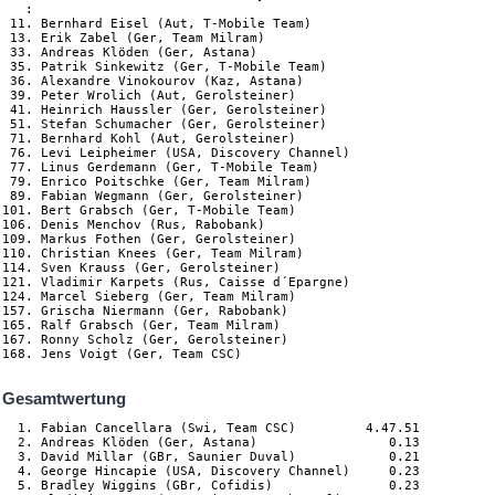
   :

 11. Bernhard Eisel (Aut, T-Mobile Team)

 13. Erik Zabel (Ger, Team Milram)

 33. Andreas Klöden (Ger, Astana)

 35. Patrik Sinkewitz (Ger, T-Mobile Team)

 36. Alexandre Vinokourov (Kaz, Astana)

 39. Peter Wrolich (Aut, Gerolsteiner)

 41. Heinrich Haussler (Ger, Gerolsteiner)

 51. Stefan Schumacher (Ger, Gerolsteiner)

 71. Bernhard Kohl (Aut, Gerolsteiner)

 76. Levi Leipheimer (USA, Discovery Channel)

 77. Linus Gerdemann (Ger, T-Mobile Team)

 79. Enrico Poitschke (Ger, Team Milram)

 89. Fabian Wegmann (Ger, Gerolsteiner)

101. Bert Grabsch (Ger, T-Mobile Team)

106. Denis Menchov (Rus, Rabobank)

109. Markus Fothen (Ger, Gerolsteiner)

110. Christian Knees (Ger, Team Milram)

114. Sven Krauss (Ger, Gerolsteiner)

121. Vladimir Karpets (Rus, Caisse d´Epargne)

124. Marcel Sieberg (Ger, Team Milram)

157. Grischa Niermann (Ger, Rabobank)

165. Ralf Grabsch (Ger, Team Milram)

167. Ronny Scholz (Ger, Gerolsteiner)

Gesamtwertung
  1. Fabian Cancellara (Swi, Team CSC)         4.47.51

  2. Andreas Klöden (Ger, Astana)                 0.13

  3. David Millar (GBr, Saunier Duval)            0.21

  4. George Hincapie (USA, Discovery Channel)     0.23

  5. Bradley Wiggins (GBr, Cofidis)               0.23
