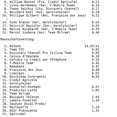
  6. William Bonnet (Fra, Credit Agricole)        0.11

  7. Linus Gerdemann (Ger, T-Mobile Team)         0.13

  8. Tomas Vaitkus (Ltu, Discovery Channel)       0.17

  9. Bernhard Kohl (Aut, Gerolsteiner)            0.19

 10. Philippe Gilbert (Bel, Française des Jeux)   0.21

   :

 14. Sven Krauss (Ger, Gerolsteiner)              0.25

 17. Heinrich Haussler (Ger, Gerolsteiner)        0.35

 20. Marcus Burghardt (Ger, T-Mobile Team)        0.39

 22. Marcel Sieberg (Ger, Team Milram)            0.40

Mannschaftswertung:

  1. Astana                                   14.24.51

  2. Team CSC                                     0.02

  3. Discovery Channel Pro Cycling Team           0.05

  4. Caisse d'Epargne                             0.18

  5. Cofidis-Le Credit par Téléphone              0.20

  6. T-Mobile Team                                0.45

  7. Rabobank                                     0.47

  8. Française des Jeux                           0.48

  9. Liquigas                                     0.52

 10. Quickstep-Innergetic                         0.54 

 11. Credit Agricole                                

 12. Gerolsteiner

 13. Euskaltel-Euskadi                            0.57

 14. Predictor-Lotto                              1.01

 15. Team Milram

 16. Bouygues Telecom                             1.03

 17. Lampre-Fondital                              1.10

 18. Saunier Duval-Prodir

 19. Barloworld                                   1.23

 20. AG2r Prevoyance                              1.25

 21. Agritubel                                    
