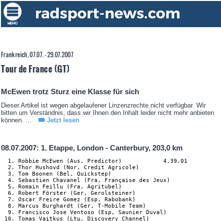
Frankreich, 07.07. - 29.07.2007
Tour de France (GT)
McEwen trotz Sturz eine Klasse für sich
Dieser Artikel ist wegen abgelaufener Linzenzrechte nicht verfügbar. Wir
bitten um Verständnis, dass wir Ihnen den Inhalt leider nicht mehr anbieten
können. ...
Jetzt lesen
08.07.2007: 1. Etappe, London - Canterbury, 203,0 km
  1. Robbie McEwen (Aus, Predictor)            4.39.01

  2. Thor Hushovd (Nor, Credit Agricole)

  3. Tom Boonen (Bel, Quickstep)

  4. Sebastien Chavanel (Fra, Française des Jeux)

  5. Romain Feillu (Fra, Agritubel)

  6. Robert Förster (Ger, Gerolsteiner)

  7. Oscar Freire Gomez (Esp, Rabobank)

  8. Marcus Burghardt (Ger, T-Mobile Team)

  9. Francisco Jose Ventoso (Esp, Saunier Duval)

 10. Tomas Vaitkus (Ltu, Discovery Channel)
