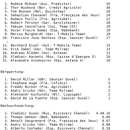
  1. Robbie McEwen (Aus, Predictor)                 35

  2. Thor Hushovd (Nor, Credit Agricole)            30

  3. Tom Boonen (Bel, Quickstep)                    26

  4. Sebastien Chavanel (Fra, Française des Jeux)   24

  5. Romain Feillu (Fra, Agritubel)                 22

  6. Robert Förster (Ger, Gerolsteiner)             20

  7. Fabian Cancellara (Swi, Team CSC)              19

  8. Oscar Freire Gomez (Esp, Rabobank)             19

  9. Marcus Burghardt (Ger, T-Mobile Team)          18

 10. Francisco Jose Ventoso (Esp, Saunier Duval)    17

   :

 12. Bernhard Eisel (Aut, T-Mobile Team)            15

 14. Erik Zabel (Ger, Team Milram)                  13

 16. Andreas Klöden (Ger, Astana)                   12

 29. Vladimir Karpets (Rus, Caisse d'Epargne 5)     10

 31. Alexandre Vinokourov (Kaz, Astana 4)           10

Bergwertung:

  1. David Millar (GBr, Saunier Duval)               5 

  2. Stephane Augé (Fra, Cofidis)                    5

  3. Freddy Bichot (Fra, Agritubel)                  3

  4. Andry Grivko (Ukr, Team Milram)                 2

  5. Aleksandr Kuchynski (Blr, Liquigas)             2 

  6. David De La Fuente (Esp, Saunier Duval)         1

Nachwuchswertung:

  1. Vladimir Gusev (Rus, Discovery Channel)   4.48.16

  2. Thomas Dekker (Ned, Rabobank)                0.06

  3. Benoît Vaugrenard (Fra, Française des Jeux)  0.07

  4. Andry Grivko (Ukr, Team Milram)              0.08

  5. Alberto Contador (Esp, Discovery Channel)    0.10
