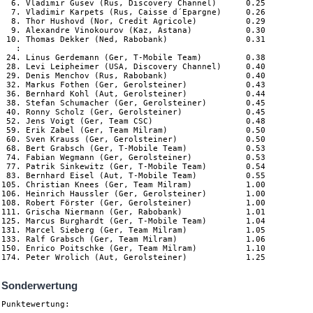
  6. Vladimir Gusev (Rus, Discovery Channel)      0.25

  7. Vladimir Karpets (Rus, Caisse d´Epargne)     0.26

  8. Thor Hushovd (Nor, Credit Agricole)          0.29

  9. Alexandre Vinokourov (Kaz, Astana)           0.30

 10. Thomas Dekker (Ned, Rabobank)                0.31

   :

 24. Linus Gerdemann (Ger, T-Mobile Team)         0.38

 28. Levi Leipheimer (USA, Discovery Channel)     0.40

 29. Denis Menchov (Rus, Rabobank)                0.40

 32. Markus Fothen (Ger, Gerolsteiner)            0.43

 36. Bernhard Kohl (Aut, Gerolsteiner)            0.44

 38. Stefan Schumacher (Ger, Gerolsteiner)        0.45

 40. Ronny Scholz (Ger, Gerolsteiner)             0.45

 52. Jens Voigt (Ger, Team CSC)                   0.48

 59. Erik Zabel (Ger, Team Milram)                0.50

 60. Sven Krauss (Ger, Gerolsteiner)              0.50

 68. Bert Grabsch (Ger, T-Mobile Team)            0.53

 74. Fabian Wegmann (Ger, Gerolsteiner)           0.53

 77. Patrik Sinkewitz (Ger, T-Mobile Team)        0.54

 83. Bernhard Eisel (Aut, T-Mobile Team)          0.55

105. Christian Knees (Ger, Team Milram)           1.00

106. Heinrich Haussler (Ger, Gerolsteiner)        1.00

108. Robert Förster (Ger, Gerolsteiner)           1.00

111. Grischa Niermann (Ger, Rabobank)             1.01

125. Marcus Burghardt (Ger, T-Mobile Team)        1.04

131. Marcel Sieberg (Ger, Team Milram)            1.05

133. Ralf Grabsch (Ger, Team Milram)              1.06

150. Enrico Poitschke (Ger, Team Milram)          1.10

Sonderwertung
Punktewertung:
