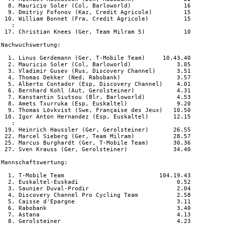
  8. Mauricio Soler (Col, Barloworld)               16

  9. Dmitriy Fofonov (Kaz, Credit Agricole)         15

 10. William Bonnet (Fra, Credit Agricole)          15

   :

 17. Christian Knees (Ger, Team Milram 5)           10

Nachwuchswertung:

  1. Linus Gerdemann (Ger, T-Mobile Team)     10.43.40

  2. Mauricio Soler (Col, Barloworld)             3.05

  3. Vladimir Gusev (Rus, Discovery Channel)      3.51

  4. Thomas Dekker (Ned, Rabobank)                3.57

  5. Alberto Contador (Esp, Discovery Channel)    4.01

  6. Bernhard Kohl (Aut, Gerolsteiner)            4.31

  7. Kanstantin Siutsou (Blr, Barloworld)         4.53

  8. Amets Txurruka (Esp, Euskaltel)              9.20

  9. Thomas Lövkvist (Swe, Française des Jeux)   10.50

 10. Igor Anton Hernandez (Esp, Euskaltel)       12.15

   :

 19. Heinrich Haussler (Ger, Gerolsteiner)       26.55

 22. Marcel Sieberg (Ger, Team Milram)           28.57

 25. Marcus Burghardt (Ger, T-Mobile Team)       30.36

 27. Sven Krauss (Ger, Gerolsteiner)             34.40

Mannschaftswertung:

  1. T-Mobile Team                           104.19.43

  2. Euskaltel-Euskadi                            0.52

  3. Saunier Duval-Prodir                         2.04

  4. Discovery Channel Pro Cycling Team           2.58

  5. Caisse d'Epargne                             3.11

  6. Rabobank                                     3.40

  7. Astana                                       4.13

  8. Gerolsteiner                                 4.23
