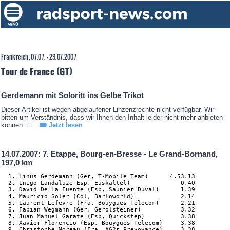
Frankreich, 07.07. - 29.07.2007
Tour de France (GT)
Gerdemann mit Soloritt ins Gelbe Trikot
Dieser Artikel ist wegen abgelaufener Linzenzrechte nicht verfügbar. Wir
bitten um Verständnis, dass wir Ihnen den Inhalt leider nicht mehr anbieten
können. ...
Jetzt lesen
14.07.2007: 7. Etappe, Bourg-en-Bresse - Le Grand-Bornand,
197,0 km
  1. Linus Gerdemann (Ger, T-Mobile Team)      4.53.13

  2. Inigo Landaluze Esp, Euskaltel)              0.40

  3. David De La Fuente (Esp, Saunier Duval)      1.39

  4. Mauricio Soler (Col, Barloworld)             2.14

  5. Laurent Lefevre (Fra, Bouygues Telecom)      2.21

  6. Fabian Wegmann (Ger, Gerolsteiner)           3.32

  7. Juan Manuel Garate (Esp, Quickstep)          3.38

  8. Xavier Florencio (Esp, Bouygues Telecom)     3.38

  9. Christophe Moreau (Fra, AG2r Prevoyance)     3.38
