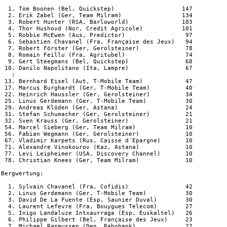
  1. Tom Boonen (Bel, Quickstep)                   147

  2. Erik Zabel (Ger, Team Milram)                 134

  3. Robert Hunter (RSA, Barloworld)               103

  4. Thor Hushovd (Nor, Credit Agricole)           101

  5. Robbie McEwen (Aus, Predictor)                 97

  6. Sebastien Chavanel (Fra, Française des Jeux)   94

  7. Robert Förster (Ger, Gerolsteiner)             78

  8. Romain Feillu (Fra, Agritubel)                 74

  9. Gert Steegmans (Bel, Quickstep)                68

 10. Danilo Napolitano (Ita, Lampre)                67

   :

 13. Bernhard Eisel (Aut, T-Mobile Team)            47

 17. Marcus Burghardt (Ger, T-Mobile Team)          40

 22. Heinrich Haussler (Ger, Gerolsteiner)          34

 25. Linus Gerdemann (Ger, T-Mobile Team)           30

 29. Andreas Klöden (Ger, Astana)                   24

 31. Stefan Schumacher (Ger, Gerolsteiner)          21

 32. Sven Krauss (Ger, Gerolsteiner)                21

 54. Marcel Sieberg (Ger, Team Milram)              10

 56. Fabian Wegmann (Ger, Gerolsteiner)             10

 67. Vladimir Karpets (Rus, Caisse d´Epargne)       10

 71. Alexandre Vinokourov (Kaz, Astana)             10

 77. Levi Leipheimer (USA, Discovery Channel)       10

 78. Christian Knees (Ger, Team Milram)             10

Bergwertung:

  1. Sylvain Chavanel (Fra, Cofidis)                42

  2. Linus Gerdemann (Ger, T-Mobile Team)           30

  3. David De La Fuente (Esp, Saunier Duval)        30

  4. Laurent Lefevre (Fra, Bouygues Telecom)        27

  5. Inigo Landaluze Intxaurraga (Esp, Euskaltel)   26

  6. Philippe Gilbert (Bel, Française des Jeux)     23

  7. Michael Rasmussen (Den, Rabobank)              22
