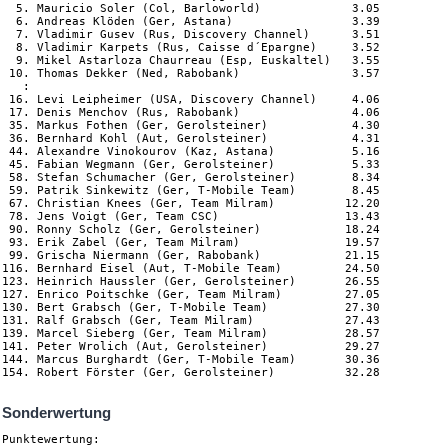
  5. Mauricio Soler (Col, Barloworld)             3.05

  6. Andreas Klöden (Ger, Astana)                 3.39

  7. Vladimir Gusev (Rus, Discovery Channel)      3.51

  8. Vladimir Karpets (Rus, Caisse d´Epargne)     3.52

  9. Mikel Astarloza Chaurreau (Esp, Euskaltel)   3.55

 10. Thomas Dekker (Ned, Rabobank)                3.57

   :

 16. Levi Leipheimer (USA, Discovery Channel)     4.06

 17. Denis Menchov (Rus, Rabobank)                4.06

 35. Markus Fothen (Ger, Gerolsteiner)            4.30

 36. Bernhard Kohl (Aut, Gerolsteiner)            4.31

 44. Alexandre Vinokourov (Kaz, Astana)           5.16

 45. Fabian Wegmann (Ger, Gerolsteiner)           5.33

 58. Stefan Schumacher (Ger, Gerolsteiner)        8.34

 59. Patrik Sinkewitz (Ger, T-Mobile Team)        8.45

 67. Christian Knees (Ger, Team Milram)          12.20

 78. Jens Voigt (Ger, Team CSC)                  13.43

 90. Ronny Scholz (Ger, Gerolsteiner)            18.24

 93. Erik Zabel (Ger, Team Milram)               19.57

 99. Grischa Niermann (Ger, Rabobank)            21.15

116. Bernhard Eisel (Aut, T-Mobile Team)         24.50

123. Heinrich Haussler (Ger, Gerolsteiner)       26.55

127. Enrico Poitschke (Ger, Team Milram)         27.05

130. Bert Grabsch (Ger, T-Mobile Team)           27.30

131. Ralf Grabsch (Ger, Team Milram)             27.43

139. Marcel Sieberg (Ger, Team Milram)           28.57

141. Peter Wrolich (Aut, Gerolsteiner)           29.27

144. Marcus Burghardt (Ger, T-Mobile Team)       30.36

Sonderwertung
Punktewertung:
