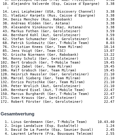
 10. Alejandro Valverde (Esp, Caisse d´Epargne)   3.38

   :

 14. Levi Leipheimer (USA, Discovery Channel)     3.38

 31. Vladimir Karpets (Rus, Caisse d´Epargne)     3.38

 34. Denis Menchov (Rus, Rabobank)                3.38

 38. Andreas Klöden (Ger, Astana)                 3.38

 39. Alexandre Vinokourov (Kaz, Astana)           3.38

 43. Markus Fothen (Ger, Gerolsteiner)            3.59

 44. Bernhard Kohl (Aut, Gerolsteiner)            3.59

 62. Stefan Schumacher (Ger, Gerolsteiner)        8.01

 68. Patrik Sinkewitz (Ger, T-Mobile Team)        8.03

 76. Christian Knees (Ger, Team Milram)          10.14

 85. Jens Voigt (Ger, Team CSC)                  13.07

 92. Grischa Niermann (Ger, Rabobank)            13.22

 94. Ronny Scholz (Ger, Gerolsteiner)            13.22

102. Bert Grabsch (Ger, T-Mobile Team)           19.45

103. Erik Zabel (Ger, Team Milram)               19.45

106. Ralf Grabsch (Ger, Team Milram)             19.45

128. Heinrich Haussler (Ger, Gerolsteiner)       21.10

130. Marcel Sieberg (Ger, Team Milram)           21.10

132. Enrico Poitschke (Ger, Team Milram)         21.10

139. Peter Wrolich (Aut, Gerolsteiner)           21.10

149. Bernhard Eisel (Aut, T-Mobile Team)         22.47

150. Marcus Burghardt (Ger, T-Mobile Team)       22.47

171. Sven Krauss (Ger, Gerolsteiner)             22.47

Gesamtwertung
  1. Linus Gerdemann (Ger, T-Mobile Team)     10.43.40

  2. Inigo Landaluze (Esp, Euskaltel)             1.24

  3. David De La Fuente (Esp, Saunier Duval)      2.45

  4. Laurent Lefevre (Fra, Bouygues Telecom)      2.55
