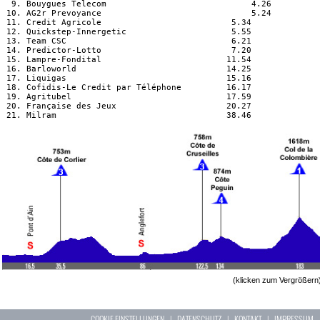
  9. Bouygues Telecom                             4.26

 10. AG2r Prevoyance                              5.24

 11. Credit Agricole                          5.34

 12. Quickstep-Innergetic                     5.55

 13. Team CSC                                 6.21

 14. Predictor-Lotto                          7.20

 15. Lampre-Fondital                         11.54

 16. Barloworld                              14.25

 17. Liquigas                                15.16

 18. Cofidis-Le Credit par Téléphone         16.17

 19. Agritubel                               17.59

 20. Française des Jeux                      20.27

(klicken zum Vergrößern
COOKIE EINSTELLUNGEN
|
DATENSCHUTZ
|
KONTAKT
|
IMPRESSUM