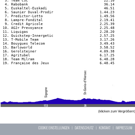
  3. Team CSC                                    22.10

  4. Rabobank                                    36.14

  5. Euskaltel-Euskadi                           46.51

  6. Saunier Duval-Prodir                      1.44.23

  7. Predictor-Lotto                           1.49.56

  8. Lampre-Fondital                           2.19.41

  9. Credit Agricole                           2.25.39

 10. AG2r Prevoyance                           2.25.48

 11. Liquigas                                  2.28.20

 12. Quickstep-Innergetic                      2.57.25

 13. T-Mobile Team                             3.17.26

 14. Bouygues Telecom                          3.49.43

 15. Barloworld                                3.58.52

 16. Gerolsteiner                              4.09.38

 17. Agritubel                                 6.17.25

 18. Team Milram                               6.48.28

(klicken zum Vergrößern
COOKIE EINSTELLUNGEN
|
DATENSCHUTZ
|
KONTAKT
|
IMPRESSUM