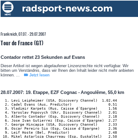
Frankreich, 07.07. - 29.07.2007
Tour de France (GT)
Contador rettet 23 Sekunden auf Evans
Dieser Artikel ist wegen abgelaufener Linzenzrechte nicht verfügbar. Wir
bitten um Verständnis, dass wir Ihnen den Inhalt leider nicht mehr anbieten
können. ...
Jetzt lesen
28.07.2007: 19. Etappe, EZF Cognac - Angoulême, 55,0 km
  1. Levi Leipheimer (USA, Discovery Channel)  1.02.44

  2. Cadel Evans (Aus, Predictor)                 0.51

  3. Vladimir Karpets (Rus, Caisse d´Epargne)     1.56

  4. Yaroslav Popovych (Ukr, Discovery Channel)   2.01

  5. Alberto Contador (Esp, Discovery Channel)    2.18

  6. Jose Ivan Gutierrez (Esp, Caisse d´Epargne)  2.27

  7. George Hincapie (USA, Discovery Channel)     2.33

  8. Oscar Pereiro Sio (Esp, Caisse d´Epargne)    2.36

  9. Leif Hoste (Bel, Predictor)                  2.48

 10. Mikel Astarloza Chaurreau (Esp, Euskaltel)   2.50
