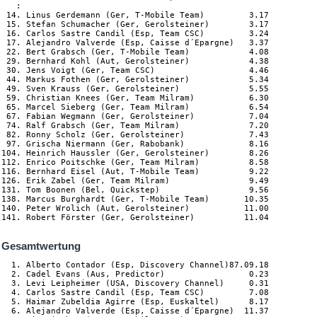
   :

 14. Linus Gerdemann (Ger, T-Mobile Team)         3.17

 15. Stefan Schumacher (Ger, Gerolsteiner)        3.17

 16. Carlos Sastre Candil (Esp, Team CSC)         3.24

 17. Alejandro Valverde (Esp, Caisse d´Epargne)   3.37

 22. Bert Grabsch (Ger, T-Mobile Team)            4.08

 29. Bernhard Kohl (Aut, Gerolsteiner)            4.38

 30. Jens Voigt (Ger, Team CSC)                   4.46

 44. Markus Fothen (Ger, Gerolsteiner)            5.34

 49. Sven Krauss (Ger, Gerolsteiner)              5.55

 59. Christian Knees (Ger, Team Milram)           6.30

 65. Marcel Sieberg (Ger, Team Milram)            6.54

 67. Fabian Wegmann (Ger, Gerolsteiner)           7.04

 74. Ralf Grabsch (Ger, Team Milram)              7.20

 82. Ronny Scholz (Ger, Gerolsteiner)             7.43

 97. Grischa Niermann (Ger, Rabobank)             8.16

104. Heinrich Haussler (Ger, Gerolsteiner)        8.26

112. Enrico Poitschke (Ger, Team Milram)          8.58

116. Bernhard Eisel (Aut, T-Mobile Team)          9.22

126. Erik Zabel (Ger, Team Milram)                9.49

131. Tom Boonen (Bel, Quickstep)                  9.56

138. Marcus Burghardt (Ger, T-Mobile Team)       10.35

140. Peter Wrolich (Aut, Gerolsteiner)           11.00

141. Robert Förster (Ger, Gerolsteiner)          11.04
Gesamtwertung
  1. Alberto Contador (Esp, Discovery Channel)87.09.18

  2. Cadel Evans (Aus, Predictor)                 0.23

  3. Levi Leipheimer (USA, Discovery Channel)     0.31

  4. Carlos Sastre Candil (Esp, Team CSC)         7.08

  5. Haimar Zubeldia Agirre (Esp, Euskaltel)      8.17

  6. Alejandro Valverde (Esp, Caisse d´Epargne)  11.37
