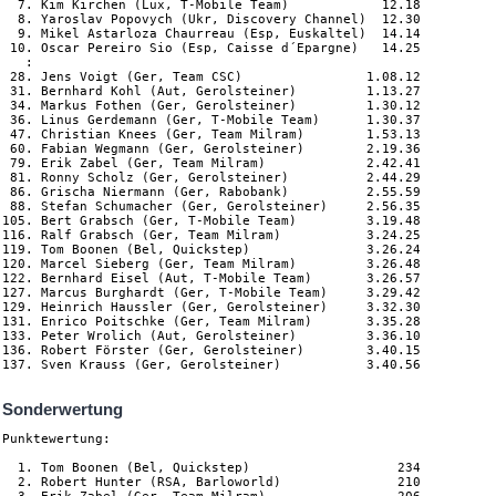
  7. Kim Kirchen (Lux, T-Mobile Team)            12.18

  8. Yaroslav Popovych (Ukr, Discovery Channel)  12.30

  9. Mikel Astarloza Chaurreau (Esp, Euskaltel)  14.14

 10. Oscar Pereiro Sio (Esp, Caisse d´Epargne)   14.25

   :

 28. Jens Voigt (Ger, Team CSC)                1.08.12

 31. Bernhard Kohl (Aut, Gerolsteiner)         1.13.27

 34. Markus Fothen (Ger, Gerolsteiner)         1.30.12

 36. Linus Gerdemann (Ger, T-Mobile Team)      1.30.37

 47. Christian Knees (Ger, Team Milram)        1.53.13

 60. Fabian Wegmann (Ger, Gerolsteiner)        2.19.36

 79. Erik Zabel (Ger, Team Milram)             2.42.41

 81. Ronny Scholz (Ger, Gerolsteiner)          2.44.29

 86. Grischa Niermann (Ger, Rabobank)          2.55.59

 88. Stefan Schumacher (Ger, Gerolsteiner)     2.56.35

105. Bert Grabsch (Ger, T-Mobile Team)         3.19.48

116. Ralf Grabsch (Ger, Team Milram)           3.24.25

119. Tom Boonen (Bel, Quickstep)               3.26.24

120. Marcel Sieberg (Ger, Team Milram)         3.26.48

122. Bernhard Eisel (Aut, T-Mobile Team)       3.26.57

127. Marcus Burghardt (Ger, T-Mobile Team)     3.29.42

129. Heinrich Haussler (Ger, Gerolsteiner)     3.32.30

131. Enrico Poitschke (Ger, Team Milram)       3.35.28

133. Peter Wrolich (Aut, Gerolsteiner)         3.36.10

136. Robert Förster (Ger, Gerolsteiner)        3.40.15

Sonderwertung
Punktewertung:

  1. Tom Boonen (Bel, Quickstep)                   234

  2. Robert Hunter (RSA, Barloworld)               210
