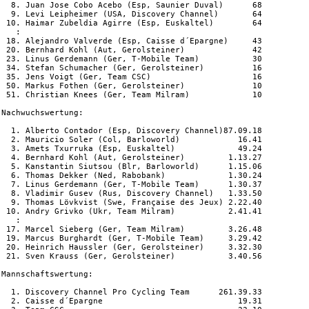
  8. Juan Jose Cobo Acebo (Esp, Saunier Duval)      68

  9. Levi Leipheimer (USA, Discovery Channel)       64

 10. Haimar Zubeldia Agirre (Esp, Euskaltel)        64

   :

 18. Alejandro Valverde (Esp, Caisse d´Epargne)     43

 20. Bernhard Kohl (Aut, Gerolsteiner)              42

 23. Linus Gerdemann (Ger, T-Mobile Team)           30

 34. Stefan Schumacher (Ger, Gerolsteiner)          16

 35. Jens Voigt (Ger, Team CSC)                     16

 50. Markus Fothen (Ger, Gerolsteiner)              10

 51. Christian Knees (Ger, Team Milram)             10

Nachwuchswertung:

  1. Alberto Contador (Esp, Discovery Channel)87.09.18

  2. Mauricio Soler (Col, Barloworld)            16.41

  3. Amets Txurruka (Esp, Euskaltel)             49.24

  4. Bernhard Kohl (Aut, Gerolsteiner)         1.13.27

  5. Kanstantin Siutsou (Blr, Barloworld)      1.15.06

  6. Thomas Dekker (Ned, Rabobank)             1.30.24

  7. Linus Gerdemann (Ger, T-Mobile Team)      1.30.37

  8. Vladimir Gusev (Rus, Discovery Channel)   1.33.50

  9. Thomas Lövkvist (Swe, Française des Jeux) 2.22.40

 10. Andry Grivko (Ukr, Team Milram)           2.41.41

   :

 17. Marcel Sieberg (Ger, Team Milram)         3.26.48

 19. Marcus Burghardt (Ger, T-Mobile Team)     3.29.42

 20. Heinrich Haussler (Ger, Gerolsteiner)     3.32.30

 21. Sven Krauss (Ger, Gerolsteiner)           3.40.56

Mannschaftswertung:

  1. Discovery Channel Pro Cycling Team      261.39.33

  2. Caisse d´Epargne                            19.31
