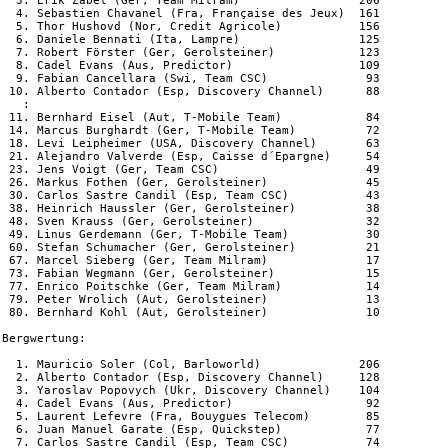
  3. Erik Zabel (Ger, Team Milram)                 206

  4. Sebastien Chavanel (Fra, Française des Jeux)  161

  5. Thor Hushovd (Nor, Credit Agricole)           156

  6. Daniele Bennati (Ita, Lampre)                 125

  7. Robert Förster (Ger, Gerolsteiner)            123

  8. Cadel Evans (Aus, Predictor)                  109

  9. Fabian Cancellara (Swi, Team CSC)              93

 10. Alberto Contador (Esp, Discovery Channel)      88

   :

 11. Bernhard Eisel (Aut, T-Mobile Team)            84

 14. Marcus Burghardt (Ger, T-Mobile Team)          72

 18. Levi Leipheimer (USA, Discovery Channel)       63

 21. Alejandro Valverde (Esp, Caisse d´Epargne)     54

 23. Jens Voigt (Ger, Team CSC)                     49

 26. Markus Fothen (Ger, Gerolsteiner)              45

 30. Carlos Sastre Candil (Esp, Team CSC)           43

 38. Heinrich Haussler (Ger, Gerolsteiner)          38

 48. Sven Krauss (Ger, Gerolsteiner)                32

 49. Linus Gerdemann (Ger, T-Mobile Team)           30

 60. Stefan Schumacher (Ger, Gerolsteiner)          21

 67. Marcel Sieberg (Ger, Team Milram)              17

 73. Fabian Wegmann (Ger, Gerolsteiner)             15

 77. Enrico Poitschke (Ger, Team Milram)            14

 79. Peter Wrolich (Aut, Gerolsteiner)              13

 80. Bernhard Kohl (Aut, Gerolsteiner)              10

Bergwertung:

  1. Mauricio Soler (Col, Barloworld)              206

  2. Alberto Contador (Esp, Discovery Channel)     128

  3. Yaroslav Popovych (Ukr, Discovery Channel)    104

  4. Cadel Evans (Aus, Predictor)                   92

  5. Laurent Lefevre (Fra, Bouygues Telecom)        85

  6. Juan Manuel Garate (Esp, Quickstep)            77

  7. Carlos Sastre Candil (Esp, Team CSC)           74
