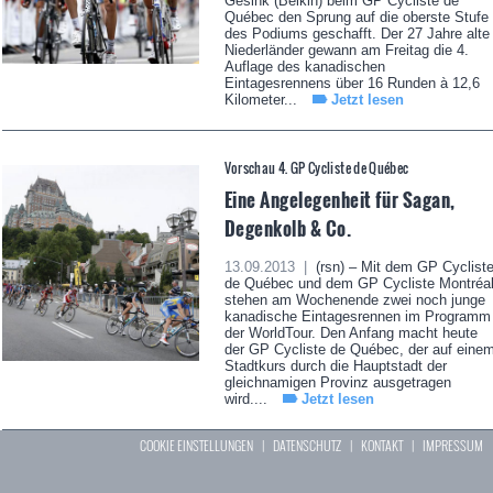
Gesink (Belkin) beim GP Cycliste de
Québec den Sprung auf die oberste Stufe
des Podiums geschafft. Der 27 Jahre alte
Niederländer gewann am Freitag die 4.
Auflage des kanadischen
Eintagesrennens über 16 Runden à 12,6
Kilometer...
Jetzt lesen
Vorschau 4. GP Cycliste de Québec
Eine Angelegenheit für Sagan,
Degenkolb & Co.
13.09.2013 |
(rsn) – Mit dem GP Cyclist
de Québec und dem GP Cycliste Montréa
stehen am Wochenende zwei noch junge
kanadische Eintagesrennen im Programm
der WorldTour. Den Anfang macht heute
der GP Cycliste de Québec, der auf eine
Stadtkurs durch die Hauptstadt der
gleichnamigen Provinz ausgetragen
wird....
Jetzt lesen
COOKIE EINSTELLUNGEN
|
DATENSCHUTZ
|
KONTAKT
|
IMPRESSUM