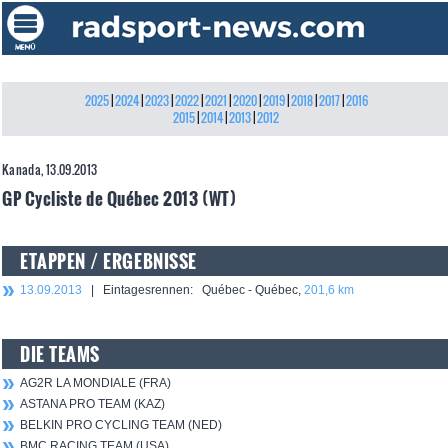
2025
|
2024
|
2023
|
2022
|
2021
|
2020
|
2019
|
2018
|
2017
|
2016
2015
|
2014
|
2013
|
2012
Kanada, 13.09.2013
GP Cycliste de Québec 2013 (WT)
ETAPPEN / ERGEBNISSE
13.09.2013
| Eintagesrennen: Québec - Québec,
201,6 km
DIE TEAMS
AG2R LA MONDIALE (FRA)
ASTANA PRO TEAM (KAZ)
BELKIN PRO CYCLING TEAM (NED)
BMC RACING TEAM (USA)