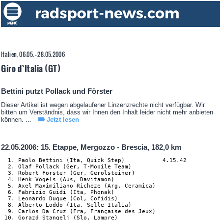
Italien, 06.05. - 28.05.2006
Giro d`Italia (GT)
Bettini putzt Pollack und Förster
Dieser Artikel ist wegen abgelaufener Linzenzrechte nicht verfügbar. Wir
bitten um Verständnis, dass wir Ihnen den Inhalt leider nicht mehr anbieten
können. ...
Jetzt lesen
22.05.2006: 15. Etappe, Mergozzo - Brescia, 182,0 km
  1. Paolo Bettini (Ita, Quick Step)           4.15.42

  2. Olaf Pollack (Ger, T-Mobile Team)

  3. Robert Forster (Ger, Gerolsteiner)

  4. Henk Vogels (Aus, Davitamon)

  5. Axel Maximiliano Richeze (Arg, Ceramica)

  6. Fabrizio Guidi (Ita, Phonak)

  7. Leonardo Duque (Col, Cofidis)

  8. Alberto Loddo (Ita, Selle Italia)

  9. Carlos Da Cruz (Fra, Française des Jeux)

 10. Gorazd Stangelj (Slo, Lampre)
