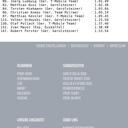
 80. Joerg Ludewig (Ger, T-Mobile Team)        1.01.49

 82. Matthias Russ (Ger, Gerolsteiner)         1.02.38

 84. Torsten Hiekmann (Ger, Gerolsteiner)      1.03.04

 86. Christian Knees (Ger, Team Milram)        1.05.14

 87. Matthias Kessler (Ger, T-Mobile Team)     1.05.45

113. Volker Ordowski (Ger, Gerolsteiner)       1.25.50

130. Olaf Pollack (Ger, T-Mobile Team)         1.37.46

131. Ivan Mayoz (Esp, Euskaltel)               1.38.48

COOKIE EINSTELLUNGEN
|
DATENSCHUTZ
|
KONTAKT
|
IMPRESSUM
RUBRIKEN
SONDERSEITEN
PROFI-NEWS
GIRO D`ITALIA 2026
JEDERMANN-NEWS
TOUR DE FRANCE 2026
LIVE
VUELTA A ESPAÑA 2026
MARKT
RENNERGEBNISSE
KALENDER
PROFI-TEAMS
VEREINE
PROFI-FAHRER
UNSERE ANGEBOTE
ÜBER UNS
RSS-FEED
KONTAKT ZUR REDAKTION