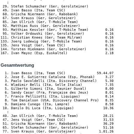
   :

 29. Stefan Schumacher (Ger, Gerolsteiner)

 49. Ivan Basso (Ita, Team CSC)

 60. Grischa Niermann (Ger, Rabobank)

 67. Sven Krauss (Ger, Gerolsteiner)

 85. Jan Ullrich (Ger, T-Mobile Team)

 92. Matthias Russ (Ger, Gerolsteiner)

 93. Matthias Kessler (Ger, T-Mobile Team)        0.16

 95. Volker Ordowski (Ger, Gerolsteiner)          0.16

111. Christian Knees (Ger, Team Milram)           0.16

133. Joerg Ludewig (Ger, T-Mobile Team)           0.16

135. Jens Voigt (Ger, Team CSC)                   0.16

144. Torsten Hiekmann (Ger, Gerolsteiner)         0.16

Gesamtwertung
  1. Ivan Basso (Ita, Team CSC)               59.44.07

  2. Jose E. Gutierrez Cataluna (Esp, Phonak)     3.27

  3. Paolo Savoldelli (Ita, Discovery Channel)    5.30

  4. Wladimir Belli (Ita, Selle Italia)           7.35

  5. Gilberto Simoni (Ita, Saunier Duval)         8.00

  6. Sandy Casar (Fra, Française des Jeux)        8.01

  7. Franco Pellizotti (Ita, Liquigas)            8.14

  8. Tom Danielson (USA, Discovery Channel Pro)   8.35

  9. Damiano Cunego (Ita, Lampre)                 8.58

 10. Danilo Di Luca (Ita, Liquigas)              10.36

   :

 40. Jan Ullrich (Ger, T-Mobile Team)            28.21

 47. Jens Voigt (Ger, Team CSC)                  31.53

 51. Grischa Niermann (Ger, Rabobank)            36.29

 65. Stefan Schumacher (Ger, Gerolsteiner)       51.16

 77. Sven Krauss (Ger, Gerolsteiner)           1.01.26
