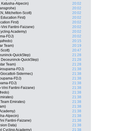
 Katusha-Alpecin)
20:02
Hansgrohe)
20:02
N, Mitchelton-Scott)
20:02
Education First)
20:02
ation First)
20:02
-Vini Fantini-Faizane)
20:02
 Cycling Academy)
20:02
ama-FDJ)
20:02
gafredo)
20:15
tar Team)
20:19
Scott)
20:47
euninck-QuickStep)
21:28
, Deceuninck-QuickStep)
21:28
star Team)
21:28
 Groupama-FDJ)
21:38
 Giocattoli-Sidermec)
21:38
roupama-FDJ)
21:38
pama-FDJ)
21:38
-Vini Fantini-Faizane)
21:38
fredo)
21:38
mirates)
21:38
 Team Emirates)
21:38
eam)
21:38
g Academy)
21:38
sha-Alpecin)
21:38
ni Fantini-Faizane)
21:38
sion Data)
21:38
el Cycling Academy)
21:38