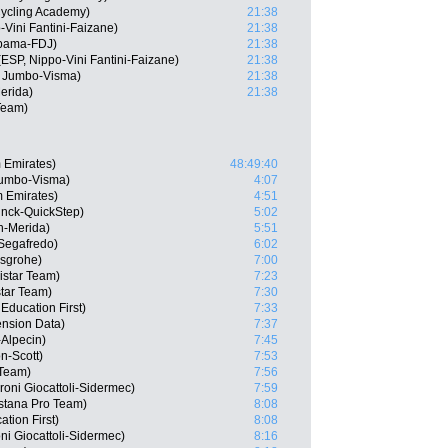
 Cycling Academy)
21:38
Vini Fantini-Faizane)
21:38
upama-FDJ)
21:38
(ESP, Nippo-Vini Fantini-Faizane)
21:38
 Jumbo-Visma)
21:38
erida)
21:38
Team)
 Emirates)
48:49:40
Jumbo-Visma)
4:07
m Emirates)
4:51
inck-QuickStep)
5:02
in-Merida)
5:51
Segafredo)
6:02
nsgrohe)
7:00
istar Team)
7:23
tar Team)
7:30
ducation First)
7:33
ension Data)
7:37
-Alpecin)
7:45
n-Scott)
7:53
Team)
7:56
roni Giocattoli-Sidermec)
7:59
stana Pro Team)
8:08
tion First)
8:08
ni Giocattoli-Sidermec)
8:16