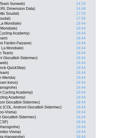
, Team Sunweb)
14:29
ERI, Dimension Data)
14:49
tto Soudal)
17:59
oudal)
17:59
La Mondiale)
18:44
 Mondiale)
18:44
l Cycling Academy)
18:44
Team)
18:44
ni Fantini-Faizane)
18:44
 La Mondiale)
18:44
ro Team)
18:44
i Giocattoli-Sidermec)
18:44
nweb)
18:44
inck-QuickStep)
18:44
Team)
18:44
n-Merida)
18:44
eam Ineos)
18:44
Hansgrohe)
18:44
el Cycling Academy)
18:44
ycling Academy)
18:44
ni Giocattoli-Sidermec)
18:44
 (COL, Androni Giocattoli-Sidermec)
18:44
bo-Visma)
18:44
i Giocattoli-Sidermec)
18:44
 CSF)
18:44
-Hansgrohe)
18:44
umbo-Visma)
18:44
ra-Hansgrohe)
18:44