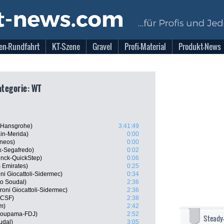
en-Rundfahrt
KT-Szene
Gravel
Profi-Material
Produkt-News
Kategorie: WT
a-Hansgrohe)
3:41:49
in-Merida)
0:00
Ineos)
0:00
ek-Segafredo)
0:02
inck-QuickStep)
0:06
 Emirates)
0:25
ni Giocattoli-Sidermec)
0:34
o Soudal)
2:36
roni Giocattoli-Sidermec)
2:36
 CSF)
2:38
m)
2:42
Groupama-FDJ)
2:52
Steady
udal)
3:05