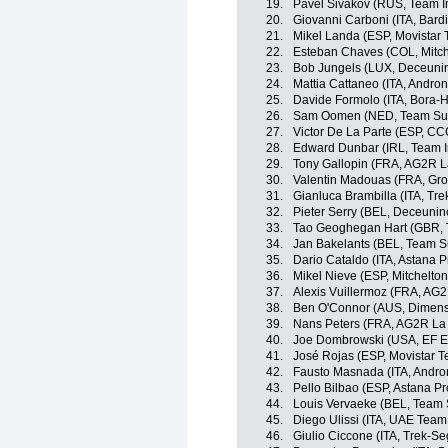
19.
Pavel Sivakov (RUS, Team I
20.
Giovanni Carboni (ITA, Bard
21.
Mikel Landa (ESP, Movistar
22.
Esteban Chaves (COL, Mitch
23.
Bob Jungels (LUX, Deceuni
24.
Mattia Cattaneo (ITA, Andron
25.
Davide Formolo (ITA, Bora-
26.
Sam Oomen (NED, Team S
27.
Victor De La Parte (ESP, C
28.
Edward Dunbar (IRL, Team 
29.
Tony Gallopin (FRA, AG2R L
30.
Valentin Madouas (FRA, Gr
31.
Gianluca Brambilla (ITA, Tr
32.
Pieter Serry (BEL, Deceunin
33.
Tao Geoghegan Hart (GBR, 
34.
Jan Bakelants (BEL, Team 
35.
Dario Cataldo (ITA, Astana 
36.
Mikel Nieve (ESP, Mitchelton
37.
Alexis Vuillermoz (FRA, AG
38.
Ben O'Connor (AUS, Dimens
39.
Nans Peters (FRA, AG2R La
40.
Joe Dombrowski (USA, EF Ed
41.
José Rojas (ESP, Movistar 
42.
Fausto Masnada (ITA, Andron
43.
Pello Bilbao (ESP, Astana P
44.
Louis Vervaeke (BEL, Team
45.
Diego Ulissi (ITA, UAE Team
46.
Giulio Ciccone (ITA, Trek-Se