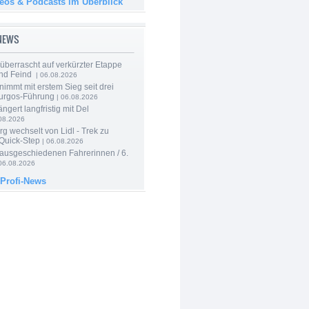
deos & Podcasts im Überblick
-NEWS
berrascht auf verkürzter Etappe
nd Feind
| 06.08.2026
nimmt mit erstem Sieg seit drei
urgos-Führung
| 06.08.2026
ngert langfristig mit Del
08.2026
g wechselt von Lidl - Trek zu
 Quick-Step
| 06.08.2026
 ausgeschiedenen Fahrerinnen / 6.
06.08.2026
 Profi-News