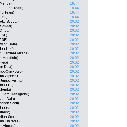
-Merida)
18:44
Astana Pro Team)
18:44
 Pro Team)
18:44
 CSF)
18:44
otto Soudal)
20:02
 Soudal)
20:02
CC Team)
20:02
 CSF)
20:02
 CSF)
20:02
nsion Data)
20:02
ondiale)
20:02
ni Fantini-Faizane)
20:02
a Mondiale)
20:02
nweb)
20:02
on Data)
20:02
ck-QuickStep)
20:02
sha-Alpecin)
20:02
 Jumbo-Visma)
20:02
ama-FDJ)
20:02
-Merida)
20:02
, Bora-Hansgrohe)
20:02
ion Data)
20:02
helton-Scott)
20:02
 Ineos)
20:02
afredo)
20:02
lton-Scott)
20:02
am Emirates)
20:02
ha-Alpecin)
20:02