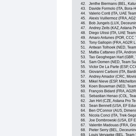
42.
Jenthe Biermans (BEL, Katu
43.
Davide Formolo (ITA, Bora-
44.
Valerio Conti (ITA, UAE Tea
45.
Alexis Vuillermoz (FRA, AG
46.
Bob Jungels (LUX, Deceuni
47.
Andrey Zeits (KAZ, Astana P
48.
Diego Ulissi (ITA, UAE Team
49.
Amaro Antunes (POR, CCC 
50.
Tony Gallopin (FRA, AG2R L
51.
Antwan Tolhoek (NED, Tea
52.
Mattia Cattaneo (ITA, Andron
53.
Tao Geoghegan Hart (GBR, 
54.
Sam Oomen (NED, Team S
55.
Victor De La Parte (ESP, C
56.
Giovanni Carboni (ITA, Bard
57.
Andrey Amador (CRC, Movis
58.
Mikel Nieve (ESP, Mitchelton
59.
Koen Bouwman (NED, Team
60.
François Bidard (FRA, AG2R
61.
Sebastian Henao (COL, Tea
62.
Jan Hirt (CZE, Astana Pro T
63.
Sean Bennett (USA, EF Educa
64.
Ben O'Connor (AUS, Dimens
65.
Nicola Conci (ITA, Trek-Seg
66.
Joe Dombrowski (USA, EF Ed
67.
Valentin Madouas (FRA, Gr
68.
Pieter Serry (BEL, Deceunin
69.
Louis Vervaeke (BEL, Team