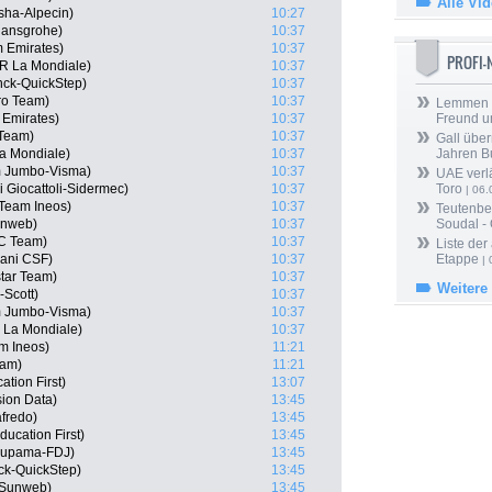
Alle Vi
sha-Alpecin)
10:27
Hansgrohe)
10:37
m Emirates)
10:37
PROFI
2R La Mondiale)
10:37
nck-QuickStep)
10:37
ro Team)
10:37
Lemmen ü
 Emirates)
10:37
Freund u
Team)
10:37
Gall über
a Mondiale)
10:37
Jahren B
m Jumbo-Visma)
10:37
UAE verlä
i Giocattoli-Sidermec)
10:37
Toro
| 06.
Team Ineos)
10:37
Teutenber
unweb)
10:37
Soudal -
CC Team)
10:37
Liste der
iani CSF)
10:37
Etappe
| 
tar Team)
10:37
Weitere
-Scott)
10:37
 Jumbo-Visma)
10:37
 La Mondiale)
10:37
m Ineos)
11:21
eam)
11:21
tion First)
13:07
ion Data)
13:45
afredo)
13:45
ucation First)
13:45
oupama-FDJ)
13:45
ck-QuickStep)
13:45
 Sunweb)
13:45