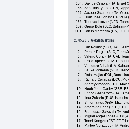
154.
Davide Cimolai (ITA, Israel
155.
Sho Hatsuyama (JPN, Nippo-
156.
Jacopo Guarnieri (ITA, Gro
157.
Juan Jose Lobato Del Valle 
158.
Thomas Leezer (NED, Team
159.
Grega Bole (SLO, Bahrain-M
OTL.
Jakub Mareczko (ITA, CCC 
23.05.2019: Gesamtwertung
1.
Jan Polanc (SLO, UAE Team
2.
Primoz Roglic (SLO, Team 
3.
Valerio Conti (ITA, UAE Tea
4.
Eros Capecchi (ITA, Deceun
5.
Vincenzo Nibali (ITA, Bahra
6.
Bauke Mollema (NED, Trek-
7.
Rafal Majka (POL, Bora-Ha
8.
Richard Carapaz (ECU, Mov
9.
Andrey Amador (CRC, Movis
10.
Hugh John Carthy (GBR, EF E
11.
Enrico Gasparotto (ITA, Dim
12.
Ilnur Zakarin (RUS, Katusha
13.
Simon Yates (GBR, Mitchelto
14.
Amaro Antunes (POR, CCC 
15.
Francesco Gavazzi (ITA, And
16.
Miguel Angel Lopez (COL, A
17.
Tanel Kangert (EST, EF Educa
18.
Matteo Montaguti (ITA, Andro