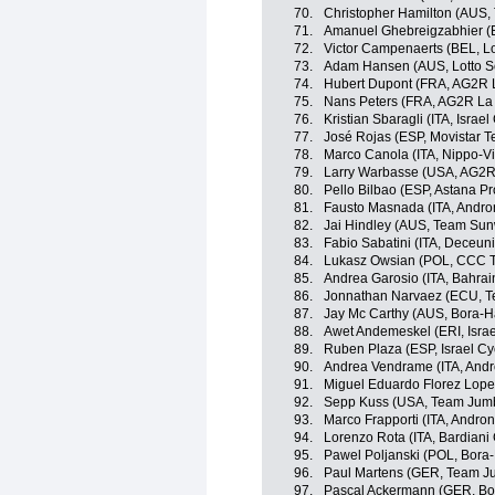
70.
Christopher Hamilton (AUS
71.
Amanuel Ghebreigzabhier (
72.
Victor Campenaerts (BEL, Lo
73.
Adam Hansen (AUS, Lotto S
74.
Hubert Dupont (FRA, AG2R 
75.
Nans Peters (FRA, AG2R La
76.
Kristian Sbaragli (ITA, Israe
77.
José Rojas (ESP, Movistar 
78.
Marco Canola (ITA, Nippo-Vi
79.
Larry Warbasse (USA, AG2R
80.
Pello Bilbao (ESP, Astana P
81.
Fausto Masnada (ITA, Andron
82.
Jai Hindley (AUS, Team Su
83.
Fabio Sabatini (ITA, Deceun
84.
Lukasz Owsian (POL, CCC 
85.
Andrea Garosio (ITA, Bahrai
86.
Jonnathan Narvaez (ECU, T
87.
Jay Mc Carthy (AUS, Bora-
88.
Awet Andemeskel (ERI, Isra
89.
Ruben Plaza (ESP, Israel C
90.
Andrea Vendrame (ITA, Andro
91.
Miguel Eduardo Florez Lopez
92.
Sepp Kuss (USA, Team Jum
93.
Marco Frapporti (ITA, Andron
94.
Lorenzo Rota (ITA, Bardiani
95.
Pawel Poljanski (POL, Bora
96.
Paul Martens (GER, Team J
97.
Pascal Ackermann (GER, Bo