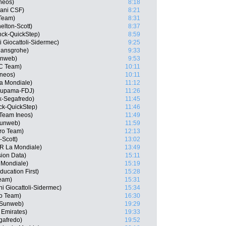
neos)
8:18
iani CSF)
8:21
 Team)
8:31
elton-Scott)
8:37
nck-QuickStep)
8:59
i Giocattoli-Sidermec)
9:25
Hansgrohe)
9:33
unweb)
9:53
CC Team)
10:11
Ineos)
10:11
a Mondiale)
11:12
oupama-FDJ)
11:26
ek-Segafredo)
11:45
ck-QuickStep)
11:46
Team Ineos)
11:49
Sunweb)
11:59
Pro Team)
12:13
-Scott)
13:02
2R La Mondiale)
13:49
ion Data)
15:11
 Mondiale)
15:19
ucation First)
15:28
Team)
15:31
i Giocattoli-Sidermec)
15:34
ro Team)
16:30
 Sunweb)
19:29
 Emirates)
19:33
gafredo)
19:52