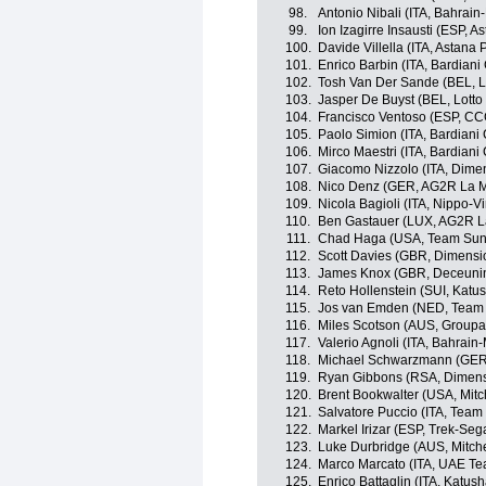
98.
Antonio Nibali (ITA, Bahrain
99.
Ion Izagirre Insausti (ESP, 
100.
Davide Villella (ITA, Astana
101.
Enrico Barbin (ITA, Bardiani
102.
Tosh Van Der Sande (BEL, L
103.
Jasper De Buyst (BEL, Lotto
104.
Francisco Ventoso (ESP, C
105.
Paolo Simion (ITA, Bardiani
106.
Mirco Maestri (ITA, Bardiani
107.
Giacomo Nizzolo (ITA, Dime
108.
Nico Denz (GER, AG2R La M
109.
Nicola Bagioli (ITA, Nippo-Vi
110.
Ben Gastauer (LUX, AG2R L
111.
Chad Haga (USA, Team Su
112.
Scott Davies (GBR, Dimensi
113.
James Knox (GBR, Deceunin
114.
Reto Hollenstein (SUI, Katu
115.
Jos van Emden (NED, Team
116.
Miles Scotson (AUS, Group
117.
Valerio Agnoli (ITA, Bahrain
118.
Michael Schwarzmann (GER
119.
Ryan Gibbons (RSA, Dimens
120.
Brent Bookwalter (USA, Mitc
121.
Salvatore Puccio (ITA, Team
122.
Markel Irizar (ESP, Trek-Seg
123.
Luke Durbridge (AUS, Mitche
124.
Marco Marcato (ITA, UAE Te
125.
Enrico Battaglin (ITA, Katus