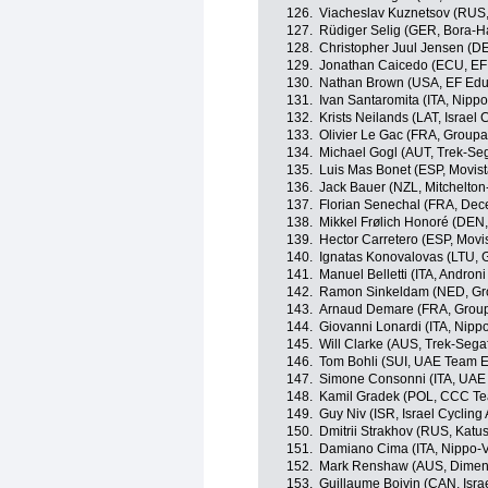
126.
Viacheslav Kuznetsov (RUS,
127.
Rüdiger Selig (GER, Bora-
128.
Christopher Juul Jensen (DE
129.
Jonathan Caicedo (ECU, EF 
130.
Nathan Brown (USA, EF Educ
131.
Ivan Santaromita (ITA, Nippo
132.
Krists Neilands (LAT, Israel
133.
Olivier Le Gac (FRA, Group
134.
Michael Gogl (AUT, Trek-Se
135.
Luis Mas Bonet (ESP, Movis
136.
Jack Bauer (NZL, Mitchelton-
137.
Florian Senechal (FRA, Dec
138.
Mikkel Frølich Honoré (DEN
139.
Hector Carretero (ESP, Movi
140.
Ignatas Konovalovas (LTU,
141.
Manuel Belletti (ITA, Androni
142.
Ramon Sinkeldam (NED, G
143.
Arnaud Demare (FRA, Grou
144.
Giovanni Lonardi (ITA, Nippo
145.
Will Clarke (AUS, Trek-Sega
146.
Tom Bohli (SUI, UAE Team E
147.
Simone Consonni (ITA, UAE
148.
Kamil Gradek (POL, CCC T
149.
Guy Niv (ISR, Israel Cyclin
150.
Dmitrii Strakhov (RUS, Katu
151.
Damiano Cima (ITA, Nippo-Vi
152.
Mark Renshaw (AUS, Dimen
153.
Guillaume Boivin (CAN, Isra