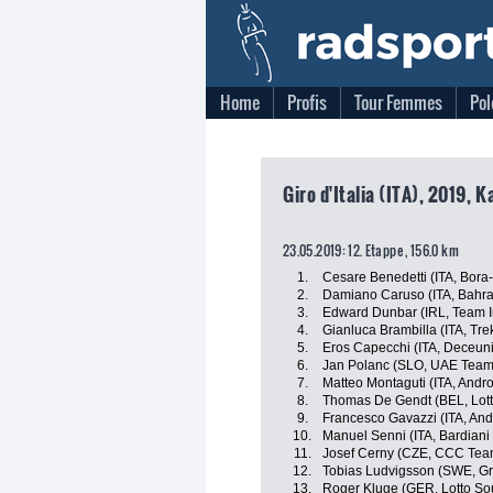
Home
Profis
Tour Femmes
Pol
Giro d'Italia (ITA), 2019, 
23.05.2019: 12. Etappe , 156.0 km
1.
Cesare Benedetti (ITA, Bor
2.
Damiano Caruso (ITA, Bahra
3.
Edward Dunbar (IRL, Team 
4.
Gianluca Brambilla (ITA, Tr
5.
Eros Capecchi (ITA, Deceun
6.
Jan Polanc (SLO, UAE Team
7.
Matteo Montaguti (ITA, Andro
8.
Thomas De Gendt (BEL, Lott
9.
Francesco Gavazzi (ITA, And
10.
Manuel Senni (ITA, Bardiani
11.
Josef Cerny (CZE, CCC Tea
12.
Tobias Ludvigsson (SWE, 
13.
Roger Kluge (GER, Lotto So