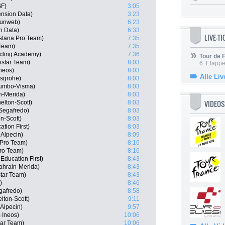
SF)
3:05
ension Data)
3:23
Sunweb)
6:23
n Data)
6:33
LIVE-T
stana Pro Team)
7:35
 Team)
7:35
ycling Academy)
7:36
Tour de
istar Team)
8:03
6. Etapp
neos)
8:03
Alle Liv
nsgrohe)
8:03
Jumbo-Visma)
8:03
in-Merida)
8:03
VIDEOS
elton-Scott)
8:03
Segafredo)
8:03
n-Scott)
8:03
tion First)
8:03
-Alpecin)
8:09
 Pro Team)
8:16
Pro Team)
8:16
ducation First)
8:43
ahrain-Merida)
8:43
star Team)
8:43
)
8:46
gafredo)
8:58
lton-Scott)
9:11
Alpecin)
9:57
 Ineos)
10:06
tar Team)
10:06