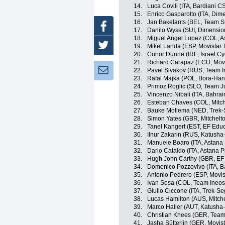
14.
Luca Covili (ITA, Bardiani C
15.
Enrico Gasparotto (ITA, Dim
16.
Jan Bakelants (BEL, Team 
Facebook
17.
Danilo Wyss (SUI, Dimensio
18.
Miguel Angel Lopez (COL, A
Twitter
19.
Mikel Landa (ESP, Movistar
20.
Conor Dunne (IRL, Israel C
21.
Richard Carapaz (ECU, Mov
Newsletter:
22.
Pavel Sivakov (RUS, Team I
23.
Rafal Majka (POL, Bora-Ha
24.
Primoz Roglic (SLO, Team 
25.
Vincenzo Nibali (ITA, Bahra
26.
Esteban Chaves (COL, Mitch
27.
Bauke Mollema (NED, Trek-
28.
Simon Yates (GBR, Mitchelto
29.
Tanel Kangert (EST, EF Educa
30.
Ilnur Zakarin (RUS, Katusha
31.
Manuele Boaro (ITA, Astana
32.
Dario Cataldo (ITA, Astana 
33.
Hugh John Carthy (GBR, EF E
34.
Domenico Pozzovivo (ITA, B
35.
Antonio Pedrero (ESP, Movi
36.
Ivan Sosa (COL, Team Ineos
37.
Giulio Ciccone (ITA, Trek-Se
38.
Lucas Hamilton (AUS, Mitche
39.
Marco Haller (AUT, Katusha-
40.
Christian Knees (GER, Team
41.
Jasha Sütterlin (GER, Movis