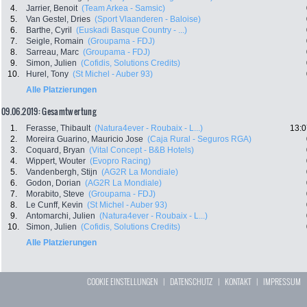
4.
Jarrier, Benoit
(Team Arkea - Samsic)
5.
Van Gestel, Dries
(Sport Vlaanderen - Baloise)
6.
Barthe, Cyril
(Euskadi Basque Country - ...)
7.
Seigle, Romain
(Groupama - FDJ)
8.
Sarreau, Marc
(Groupama - FDJ)
9.
Simon, Julien
(Cofidis, Solutions Credits)
10.
Hurel, Tony
(St Michel - Auber 93)
Alle Platzierungen
09.06.2019: Gesamtwertung
1.
Ferasse, Thibault
(Natura4ever - Roubaix - L...)
13:0
2.
Moreira Guarino, Mauricio Jose
(Caja Rural - Seguros RGA)
3.
Coquard, Bryan
(Vital Concept - B&B Hotels)
4.
Wippert, Wouter
(Evopro Racing)
5.
Vandenbergh, Stijn
(AG2R La Mondiale)
6.
Godon, Dorian
(AG2R La Mondiale)
7.
Morabito, Steve
(Groupama - FDJ)
8.
Le Cunff, Kevin
(St Michel - Auber 93)
9.
Antomarchi, Julien
(Natura4ever - Roubaix - L...)
10.
Simon, Julien
(Cofidis, Solutions Credits)
Alle Platzierungen
COOKIE EINSTELLUNGEN
|
DATENSCHUTZ
|
KONTAKT
|
IMPRESSUM