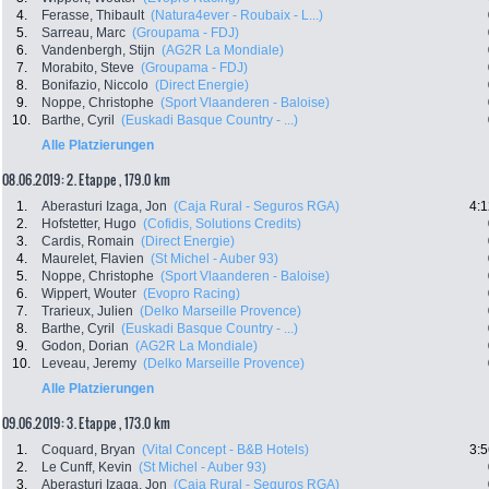
4.
Ferasse, Thibault
(Natura4ever - Roubaix - L...)
5.
Sarreau, Marc
(Groupama - FDJ)
6.
Vandenbergh, Stijn
(AG2R La Mondiale)
7.
Morabito, Steve
(Groupama - FDJ)
8.
Bonifazio, Niccolo
(Direct Energie)
9.
Noppe, Christophe
(Sport Vlaanderen - Baloise)
10.
Barthe, Cyril
(Euskadi Basque Country - ...)
Alle Platzierungen
08.06.2019: 2. Etappe , 179.0 km
1.
Aberasturi Izaga, Jon
(Caja Rural - Seguros RGA)
4:1
2.
Hofstetter, Hugo
(Cofidis, Solutions Credits)
3.
Cardis, Romain
(Direct Energie)
4.
Maurelet, Flavien
(St Michel - Auber 93)
5.
Noppe, Christophe
(Sport Vlaanderen - Baloise)
6.
Wippert, Wouter
(Evopro Racing)
7.
Trarieux, Julien
(Delko Marseille Provence)
8.
Barthe, Cyril
(Euskadi Basque Country - ...)
9.
Godon, Dorian
(AG2R La Mondiale)
10.
Leveau, Jeremy
(Delko Marseille Provence)
Alle Platzierungen
09.06.2019: 3. Etappe , 173.0 km
1.
Coquard, Bryan
(Vital Concept - B&B Hotels)
3:5
2.
Le Cunff, Kevin
(St Michel - Auber 93)
3.
Aberasturi Izaga, Jon
(Caja Rural - Seguros RGA)