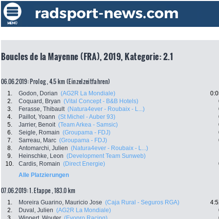
Boucles de la Mayenne (FRA), 2019, Kategorie: 2.1
06.06.2019: Prolog , 4.5 km (Einzelzeitfahren)
1.
Godon, Dorian
(AG2R La Mondiale)
0:0
2.
Coquard, Bryan
(Vital Concept - B&B Hotels)
3.
Ferasse, Thibault
(Natura4ever - Roubaix - L...)
4.
Paillot, Yoann
(St Michel - Auber 93)
5.
Jarrier, Benoit
(Team Arkea - Samsic)
6.
Seigle, Romain
(Groupama - FDJ)
7.
Sarreau, Marc
(Groupama - FDJ)
8.
Antomarchi, Julien
(Natura4ever - Roubaix - L...)
9.
Heinschke, Leon
(Development Team Sunweb)
10.
Cardis, Romain
(Direct Energie)
Alle Platzierungen
07.06.2019: 1. Etappe , 183.0 km
1.
Moreira Guarino, Mauricio Jose
(Caja Rural - Seguros RGA)
4:5
2.
Duval, Julien
(AG2R La Mondiale)
3.
Wippert, Wouter
(Evopro Racing)