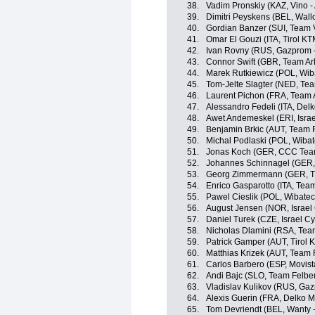
38.
Vadim Pronskiy (KAZ, Vino -
39.
Dimitri Peyskens (BEL, Wall
40.
Gordian Banzer (SUI, Team V
41.
Omar El Gouzi (ITA, Tirol K
42.
Ivan Rovny (RUS, Gazprom 
43.
Connor Swift (GBR, Team Ar
44.
Marek Rutkiewicz (POL, Wib
45.
Tom-Jelte Slagter (NED, Te
46.
Laurent Pichon (FRA, Team 
47.
Alessandro Fedeli (ITA, Del
48.
Awet Andemeskel (ERI, Isra
49.
Benjamin Brkic (AUT, Team 
50.
Michal Podlaski (POL, Wiba
51.
Jonas Koch (GER, CCC Tea
52.
Johannes Schinnagel (GER,
53.
Georg Zimmermann (GER, Ti
54.
Enrico Gasparotto (ITA, Te
55.
Pawel Cieslik (POL, Wibate
56.
August Jensen (NOR, Israel
57.
Daniel Turek (CZE, Israel C
58.
Nicholas Dlamini (RSA, Tea
59.
Patrick Gamper (AUT, Tirol
60.
Matthias Krizek (AUT, Team
61.
Carlos Barbero (ESP, Movis
62.
Andi Bajc (SLO, Team Felbe
63.
Vladislav Kulikov (RUS, Ga
64.
Alexis Guerin (FRA, Delko M
65.
Tom Devriendt (BEL, Wanty 