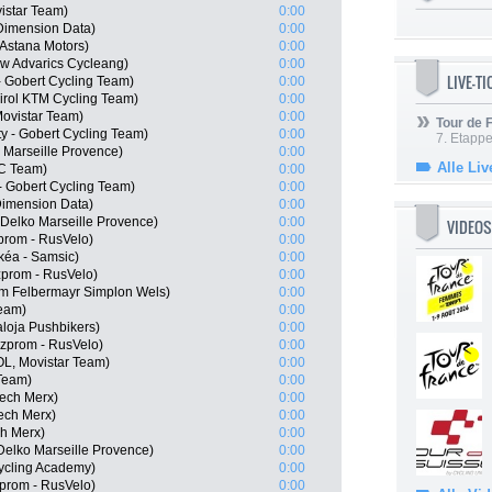
istar Team)
0:00
Dimension Data)
0:00
 Astana Motors)
0:00
w Advarics Cycleang)
0:00
LIVE-T
- Gobert Cycling Team)
0:00
rol KTM Cycling Team)
0:00
ovistar Team)
0:00
Tour de
 - Gobert Cycling Team)
0:00
7. Etappe
 Marseille Provence)
0:00
Alle Liv
CC Team)
0:00
- Gobert Cycling Team)
0:00
imension Data)
0:00
 Delko Marseille Provence)
0:00
VIDEOS
prom - RusVelo)
0:00
kéa - Samsic)
0:00
prom - RusVelo)
0:00
m Felbermayr Simplon Wels)
0:00
Team)
0:00
loja Pushbikers)
0:00
zprom - RusVelo)
0:00
L, Movistar Team)
0:00
Team)
0:00
tech Merx)
0:00
ech Merx)
0:00
ch Merx)
0:00
Delko Marseille Provence)
0:00
ycling Academy)
0:00
zprom - RusVelo)
0:00