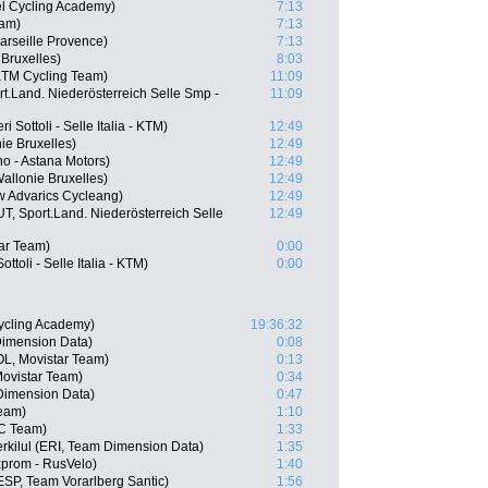
el Cycling Academy)
7:13
eam)
7:13
arseille Provence)
7:13
Bruxelles)
8:03
 KTM Cycling Team)
11:09
t.Land. Niederösterreich Selle Smp -
11:09
Sottoli - Selle Italia - KTM)
12:49
ie Bruxelles)
12:49
o - Astana Motors)
12:49
allonie Bruxelles)
12:49
w Advarics Cycleang)
12:49
 Sport.Land. Niederösterreich Selle
12:49
tar Team)
0:00
ottoli - Selle Italia - KTM)
0:00
ycling Academy)
19:36:32
imension Data)
0:08
L, Movistar Team)
0:13
ovistar Team)
0:34
Dimension Data)
0:47
Team)
1:10
CC Team)
1:33
kilul (ERI, Team Dimension Data)
1:35
prom - RusVelo)
1:40
SP, Team Vorarlberg Santic)
1:56