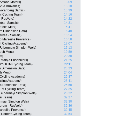
 Astana Motors)
13:09
onie Bruxelles)
13:10
orarlberg Santic)
13:39
TM Cycling Team)
14:16
- RusVelo)
14:22
kéa - Samsic)
14:31
atech Merx)
15:41
am Dimension Data)
15:48
Arkéa - Samsic)
16:54
ko Marseille Provence)
16:58
el Cycling Academy)
17:07
Felbermayr Simplon Wels)
17:13
tech Merx)
19:59
m)
20:38
 Maloja Pushbikers)
21:25
rol KTM Cycling Team)
22:11
am Dimension Data)
23:23
ch Merx)
24:04
 Cycling Academy)
25:37
ycling Academy)
25:41
m Dimension Data)
25:58
 KTM Cycling Team)
27:35
 Felbermayr Simplon Wels)
28:22
tar Team)
32:27
rmayr Simplon Wels)
32:30
zprom - RusVelo)
32:36
arseille Provence)
32:45
- Gobert Cycling Team)
32:54