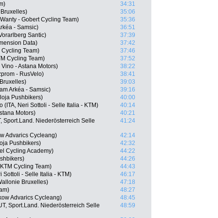
m)
34:31
Bruxelles)
35:06
 Wanty - Gobert Cycling Team)
35:36
rkéa - Samsic)
36:51
orarlberg Santic)
37:39
mension Data)
37:42
M Cycling Team)
37:46
TM Cycling Team)
37:52
Vino - Astana Motors)
38:22
prom - RusVelo)
38:41
Bruxelles)
39:03
eam Arkéa - Samsic)
39:16
loja Pushbikers)
40:00
TA, Neri Sottoli - Selle Italia - KTM)
40:14
Astana Motors)
40:21
Sport.Land. Niederösterreich Selle
41:24
w Advarics Cycleang)
42:14
oja Pushbikers)
42:32
ael Cycling Academy)
44:22
shbikers)
44:26
l KTM Cycling Team)
44:43
ottoli - Selle Italia - KTM)
46:17
allonie Bruxelles)
47:18
eam)
48:27
kow Advarics Cycleang)
48:45
 Sport.Land. Niederösterreich Selle
48:59