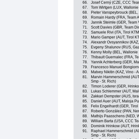
66.
Josef Cerný (CZE, CCC Tea
67.
Tom Wirtgen (LUX, Wallonie 
68.
Pieter Vanspeybrouck (BEL,
69.
Romain Hardy (FRA, Team A
70.
Jannik Steimle (GER, Team V
71.
Scott Davies (GBR, Team Di
72.
Samuele Rivi (ITA, Tirol KT
73.
Mario Gamper (AUT, Tirol K
74.
Alexandr Ovsyannikov (KAZ, 
75.
Evgeny Shalunov (RUS, Gaz
76.
Kenny Molly (BEL, Wallonie 
77.
Thibault Guernalec (FRA, T
78.
Yannik Achterberg (GER, Ma
79.
Francesco Manuel Bongiorno (I
80.
Matvey Nikitin (KAZ, Vino - 
81.
Marvin Hammerschmid (AUT, 
Smp - St. Rich)
82.
Timon Loderer (GER, Hrinko
83.
Lukas Schlemmer (AUT, Mal
84.
Zakkari Dempster (AUS, Isr
85.
Daniel Auer (AUT, Maloja Pu
86.
Felix Engelhardt (GER, Tiro
87.
Roberto González (PAN, Neri S
88.
Mathijs Paasschens (NED, W
89.
William Barta (USA, CCC T
90.
Dominik Hrinkow (AUT, Hrin
91.
Raphael Hammerschmid (AUT,
Smp - St. Rich)