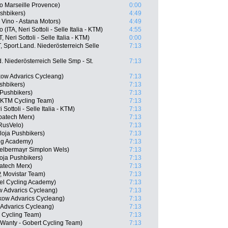
ko Marseille Provence)
0:00
shbikers)
4:49
Vino - Astana Motors)
4:49
TA, Neri Sottoli - Selle Italia - KTM)
4:55
eri Sottoli - Selle Italia - KTM)
0:00
Sport.Land. Niederösterreich Selle
7:13
. Niederösterreich Selle Smp - St.
7:13
kow Advarics Cycleang)
7:13
shbikers)
7:13
 Pushbikers)
7:13
l KTM Cycling Team)
7:13
ottoli - Selle Italia - KTM)
7:13
batech Merx)
7:13
RusVelo)
7:13
loja Pushbikers)
7:13
ing Academy)
7:13
elbermayr Simplon Wels)
7:13
oja Pushbikers)
7:13
atech Merx)
7:13
P, Movistar Team)
7:13
ael Cycling Academy)
7:13
 Advarics Cycleang)
7:13
kow Advarics Cycleang)
7:13
 Advarics Cycleang)
7:13
M Cycling Team)
7:13
 Wanty - Gobert Cycling Team)
7:13