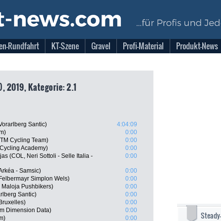
en-Rundfahrt
KT-Szene
Gravel
Profi-Material
Produkt-News
, 2019, Kategorie: 2.1
orarlberg Santic)
4:04:09
m)
0:00
 KTM Cycling Team)
0:00
 Cycling Academy)
0:00
 (COL, Neri Sottoli - Selle Italia -
0:00
Arkéa - Samsic)
0:00
 Felbermayr Simplon Wels)
0:00
 Maloja Pushbikers)
0:00
rlberg Santic)
0:00
Bruxelles)
0:00
am Dimension Data)
0:00
Steady
m)
0:00