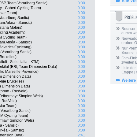
Alle Vi
SP, Team Vorarlberg Santic)
0:00
 - Gobert Cycling Team)
0:00
istar Team)
0:00
PROFI
orarlberg Santic)
0:00
am Arkéa - Samsic)
0:00
Astana Motors)
0:00
Reusser: 
ycling Academy)
0:00
dumm wa
TM Cycling Team)
0:00
Niewiado
eam Arkéa - Samsic)
0:00
erobert G
Advarics Cycleang)
0:00
Nur Prem
Vorarlberg Santic)
0:00
Brenner 
Bruxelles)
0:00
Foto-Fini
toli - Selle Italia - KTM)
0:00
zweiten 
kilul (ERI, Team Dimension Data)
0:00
Liste der
o Marseille Provence)
0:00
Etappe
| 
m Dimension Data)
0:00
Weitere
onie Bruxelles)
0:00
am Dimension Data)
0:00
prom - RusVelo)
0:00
Felbermayr Simplon Wels)
0:00
- RusVelo)
0:00
star Team)
0:00
 Vorarlberg Santic)
0:00
TM Cycling Team)
0:00
rmayr Simplon Wels)
0:00
éa - Samsic)
0:00
rkéa - Samsic)
0:00
mension Data)
2:41