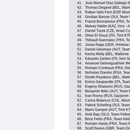
41.
Jose Manuel Diaz Gallego (E
42.
Thomas Degand (BEL, Wanty
43.
Rafael Valls Ferri (ESP, Mov
44.
Gordian Banzer (SUI, Team V
45.
Franck Bonnamour (FRA, Te
46.
Matvey Nikitin (KAZ, Vino - 
47.
Daniel Turek (CZE, Israel C
48.
Omar El Gouzi (ITA, Tirol K
49.
Thibault Guernalec (FRA, T
50.
Jonas Rapp (GER, Hrinkow 
51.
Daniel Geismayr (AUT, Team 
52.
Kenny Molly (BEL, Wallonie 
53.
Edoardo Zardini (ITA, Neri Sot
54.
Amanuel Gebreigzabhier Wer
55.
Romain Combaud (FRA, Delk
56.
Nicholas Dlamini (RSA, Tea
57.
Dimitri Peyskens (BEL, Wall
58.
Enrico Gasparotto (ITA, Te
59.
Evgeny Shalunov (RUS, Gaz
60.
Benjamin Brkic (AUT, Team 
61.
Ivan Rovny (RUS, Gazprom 
62.
Carlos Betancur (COL, Movi
63.
Patrick Schelling (SUI, Team
64.
Mario Gamper (AUT, Tirol K
65.
Andi Bajc (SLO, Team Felbe
66.
Brice Feillu (FRA, Team Ark
67.
Romain Hardy (FRA, Team A
68.
Scott Davies (GBR, Team Di