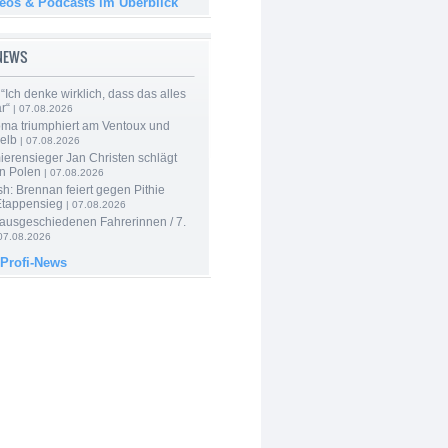
deos & Podcasts im Überblick
-NEWS
“Ich denke wirklich, dass das alles
r“
| 07.08.2026
ma triumphiert am Ventoux und
elb
| 07.08.2026
ierensieger Jan Christen schlägt
in Polen
| 07.08.2026
sh: Brennan feiert gegen Pithie
Etappensieg
| 07.08.2026
 ausgeschiedenen Fahrerinnen / 7.
07.08.2026
 Profi-News