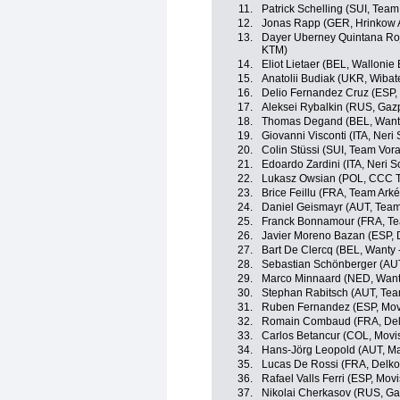
11.
Patrick Schelling (SUI, Team
12.
Jonas Rapp (GER, Hrinkow 
13.
Dayer Uberney Quintana Rojas
KTM)
14.
Eliot Lietaer (BEL, Wallonie 
15.
Anatolii Budiak (UKR, Wibat
16.
Delio Fernandez Cruz (ESP,
17.
Aleksei Rybalkin (RUS, Gaz
18.
Thomas Degand (BEL, Wanty
19.
Giovanni Visconti (ITA, Neri S
20.
Colin Stüssi (SUI, Team Vora
21.
Edoardo Zardini (ITA, Neri Sot
22.
Lukasz Owsian (POL, CCC 
23.
Brice Feillu (FRA, Team Ark
24.
Daniel Geismayr (AUT, Team 
25.
Franck Bonnamour (FRA, Te
26.
Javier Moreno Bazan (ESP, 
27.
Bart De Clercq (BEL, Wanty 
28.
Sebastian Schönberger (AUT, N
29.
Marco Minnaard (NED, Wanty
30.
Stephan Rabitsch (AUT, Tea
31.
Ruben Fernandez (ESP, Mov
32.
Romain Combaud (FRA, Delk
33.
Carlos Betancur (COL, Movi
34.
Hans-Jörg Leopold (AUT, Ma
35.
Lucas De Rossi (FRA, Delko
36.
Rafael Valls Ferri (ESP, Mov
37.
Nikolai Cherkasov (RUS, Ga