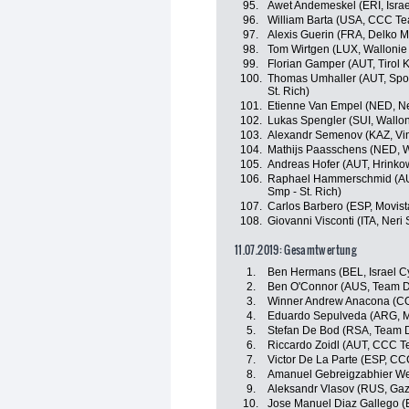
95.
Awet Andemeskel (ERI, Isra
96.
William Barta (USA, CCC T
97.
Alexis Guerin (FRA, Delko M
98.
Tom Wirtgen (LUX, Wallonie 
99.
Florian Gamper (AUT, Tirol
100.
Thomas Umhaller (AUT, Spor
St. Rich)
101.
Etienne Van Empel (NED, Neri 
102.
Lukas Spengler (SUI, Wallon
103.
Alexandr Semenov (KAZ, Vin
104.
Mathijs Paasschens (NED, W
105.
Andreas Hofer (AUT, Hrinko
106.
Raphael Hammerschmid (AUT,
Smp - St. Rich)
107.
Carlos Barbero (ESP, Movis
108.
Giovanni Visconti (ITA, Neri S
11.07.2019: Gesamtwertung
1.
Ben Hermans (BEL, Israel C
2.
Ben O'Connor (AUS, Team D
3.
Winner Andrew Anacona (CO
4.
Eduardo Sepulveda (ARG, M
5.
Stefan De Bod (RSA, Team 
6.
Riccardo Zoidl (AUT, CCC 
7.
Victor De La Parte (ESP, C
8.
Amanuel Gebreigzabhier Wer
9.
Aleksandr Vlasov (RUS, Gaz
10.
Jose Manuel Diaz Gallego (E