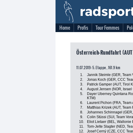
Home
Profis
Tour Femmes
Pol
Österreich-Rundfahrt (AUT)
11.07.2019: 5. Etappe , 161.9 km
1.
Jannik Steimle (GER, Team V
2.
Jonas Koch (GER, CCC Tea
3.
Patrick Gamper (AUT, Tirol
4.
August Jensen (NOR, Israel
5.
Dayer Uberney Quintana Rojas
KTM)
6.
Laurent Pichon (FRA, Team 
7.
Matthias Krizek (AUT, Team
8.
Johannes Schinnagel (GER,
9.
Colin Stüssi (SUI, Team Vora
10.
Eliot Lietaer (BEL, Wallonie 
11.
Tom-Jelte Slagter (NED, Te
12.
Josef Cerný (CZE, CCC Tea