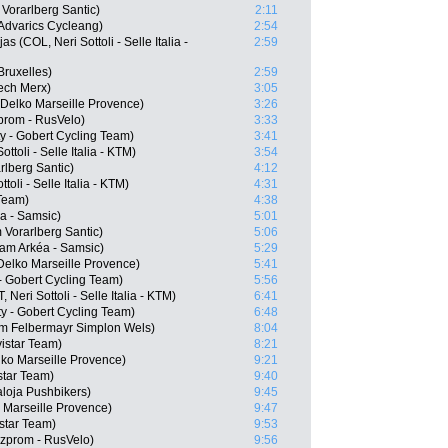
 Vorarlberg Santic)
2:11
Advarics Cycleang)
2:54
 (COL, Neri Sottoli - Selle Italia -
2:59
Bruxelles)
2:59
ech Merx)
3:05
 Delko Marseille Provence)
3:26
prom - RusVelo)
3:33
 - Gobert Cycling Team)
3:41
ottoli - Selle Italia - KTM)
3:54
rlberg Santic)
4:12
toli - Selle Italia - KTM)
4:31
Team)
4:38
éa - Samsic)
5:01
Vorarlberg Santic)
5:06
am Arkéa - Samsic)
5:29
Delko Marseille Provence)
5:41
- Gobert Cycling Team)
5:56
eri Sottoli - Selle Italia - KTM)
6:41
 - Gobert Cycling Team)
6:48
m Felbermayr Simplon Wels)
8:04
istar Team)
8:21
o Marseille Provence)
9:21
star Team)
9:40
loja Pushbikers)
9:45
 Marseille Provence)
9:47
istar Team)
9:53
zprom - RusVelo)
9:56