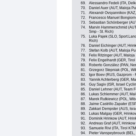
69.
Alessandro Fedeli (ITA, Del
70.
Daniel Auer (AUT, Maloja Pu
71.
Alexandr Ovsyannikov (KAZ, 
72.
Francesco Manuel Bongiorno (I
73.
Sebastian Schönberger (AUT, N
74.
Marvin Hammerschmid (AUT, 
Smp - St. Rich)
75.
Luka Pajek (SLO, Sport.Land
Rich)
76.
Daniel Eichinger (AUT, Hrin
77.
Stefan Kolb (AUT, Maloja Pu
78.
Felix Ritzinger (AUT, Maloja
79.
Felix Engelhardt (GER, Tiro
80.
Roberto González (PAN, Neri S
81.
Grzegorz Stepniak (POL, Wi
82.
Igor Boev (RUS, Gazprom - 
83.
Yannik Achterberg (GER, Ma
84.
Guy Sagiv (ISR, Israel Cycl
85.
Daniel Lehner (AUT, Team F
86.
Lukas Schlemmer (AUT, Mal
87.
Marek Rutkiewicz (POL, Wib
88.
Jaime Castrillo Zapater (ES
89.
Zakkari Dempster (AUS, Isr
90.
Lukas Malgay (GER, Hrinkow
91.
Dominik Hrinkow (AUT, Hrin
92.
Andreas Graf (AUT, Hrinkow
93.
Samuele Rivi (ITA, Tirol KT
94.
Pieter Vanspeybrouck (BEL,