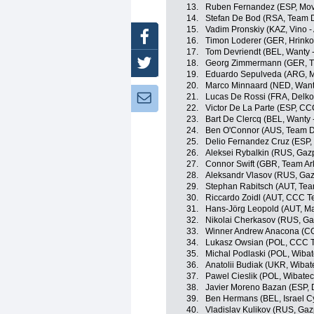
13.
Ruben Fernandez (ESP, Mov
14.
Stefan De Bod (RSA, Team 
15.
Vadim Pronskiy (KAZ, Vino -
Facebook
16.
Timon Loderer (GER, Hrinko
17.
Tom Devriendt (BEL, Wanty 
18.
Georg Zimmermann (GER, Ti
Twitter
19.
Eduardo Sepulveda (ARG, M
20.
Marco Minnaard (NED, Wanty
21.
Lucas De Rossi (FRA, Delko
Newsletter:
22.
Victor De La Parte (ESP, C
23.
Bart De Clercq (BEL, Wanty 
24.
Ben O'Connor (AUS, Team D
25.
Delio Fernandez Cruz (ESP,
26.
Aleksei Rybalkin (RUS, Gaz
27.
Connor Swift (GBR, Team Ar
28.
Aleksandr Vlasov (RUS, Gaz
29.
Stephan Rabitsch (AUT, Tea
30.
Riccardo Zoidl (AUT, CCC 
31.
Hans-Jörg Leopold (AUT, Ma
32.
Nikolai Cherkasov (RUS, Ga
33.
Winner Andrew Anacona (CO
34.
Lukasz Owsian (POL, CCC 
35.
Michal Podlaski (POL, Wiba
36.
Anatolii Budiak (UKR, Wibat
37.
Pawel Cieslik (POL, Wibate
38.
Javier Moreno Bazan (ESP, 
39.
Ben Hermans (BEL, Israel C
40.
Vladislav Kulikov (RUS, Ga