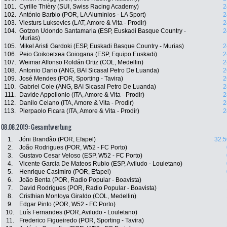
101.
Cyrille Thièry (SUI, Swiss Racing Academy)
2
102.
António Barbio (POR, LA Aluminios - LA Sport)
2
103.
Viesturs Luksevics (LAT, Amore & Vita - Prodir)
2
104.
Gotzon Udondo Santamaria (ESP, Euskadi Basque Country -
2
Murias)
105.
Mikel Aristi Gardoki (ESP, Euskadi Basque Country - Murias)
2
106.
Peio Goikoetxea Goiogana (ESP, Equipo Euskadi)
2
107.
Weimar Alfonso Roldán Ortiz (COL, Medellin)
2
108.
Antonio Dario (ANG, BAI Sicasal Petro De Luanda)
2
109.
José Mendes (POR, Sporting - Tavira)
2
110.
Gabriel Cole (ANG, BAI Sicasal Petro De Luanda)
2
111.
Davide Appollonio (ITA, Amore & Vita - Prodir)
2
112.
Danilo Celano (ITA, Amore & Vita - Prodir)
2
113.
Pierpaolo Ficara (ITA, Amore & Vita - Prodir)
2
08.08.2019: Gesamtwertung
1.
Jóni Brandão (POR, Efapel)
32:5
2.
João Rodrigues (POR, W52 - FC Porto)
3.
Gustavo Cesar Veloso (ESP, W52 - FC Porto)
4.
Vicente Garcia De Mateos Rubio (ESP, Aviludo - Louletano)
5.
Henrique Casimiro (POR, Efapel)
6.
João Benta (POR, Radio Popular - Boavista)
7.
David Rodrigues (POR, Radio Popular - Boavista)
8.
Cristhian Montoya Giraldo (COL, Medellin)
9.
Edgar Pinto (POR, W52 - FC Porto)
10.
Luís Fernandes (POR, Aviludo - Louletano)
11.
Frederico Figueiredo (POR, Sporting - Tavira)