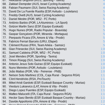
67.
Aleksandr Grigorev (RUS, Sporting - Tavira)
4
68.
Zakkari Dempster (AUS, Israel Cycling Academy)
4
69.
Fabian Paumann (SUI, Swiss Racing Academy)
4
70.
David De La Fuente Rasilla (ESP, Aviludo - Louletano)
5
71.
Freddy Ovett (AUS, Israel Cycling Academy)
5
72.
Daniel Mestre (POR, W52 - FC Porto)
5
73.
António Barbio (POR, LA Aluminios - LA Sport)
5
74.
Gotzon Martin Sanz (ESP, Equipo Euskadi)
5
75.
Hugo Nunes (POR, Radio Popular - Boavista)
5
76.
Gaspar Gonçalves (POR, Miranda - Mortagua)
5
77.
Pierpaolo Ficara (ITA, Amore & Vita - Prodir)
5
78.
Fabricio Ferrari Barcelo (URU, Efapel)
5
79.
Clément Russo (FRA, Team Arkéa - Samsic)
5
80.
Gian Friesecke (SUI, Swiss Racing Academy)
1:0
81.
Samuel Caldeira (POR, W52 - FC Porto)
1:0
82.
José Mendes (POR, Sporting - Tavira)
1:0
83.
Timon Rüegg (SUI, Swiss Racing Academy)
1:0
84.
Antonio Jesus Soto Guirao (ESP, Equipo Euskadi)
1:0
85.
Nuno Meireles (POR, Aviludo - Louletano)
1:0
86.
João Matias (POR, Vito - Feirense - PNB)
1:0
87.
Nelson Soto Martinez (COL, Caja Rural - Seguros RGA)
1:1
88.
Clint Hendricks (RSA, ProTouch)
1:1
89.
Mikel Aristi Gardoki (ESP, Euskadi Basque Country - Murias)
1:1
90.
Viesturs Luksevics (LAT, Amore & Vita - Prodir)
1:1
91.
Diego Lopez Fuentes (ESP, Equipo Euskadi)
1:1
92.
Matteo Malucelli (ITA, Caja Rural - Seguros RGA)
1:1
93.
Hector Saez Benito (ESP, Euskadi Basque Country - Murias)
1:1
94.
Davide Appollonio (ITA, Amore & Vita - Prodir)
1:2