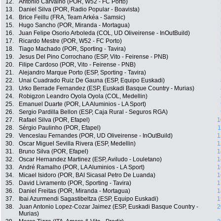
12.
António Carvalho (POR, W52 - FC Porto)
13.
Daniel Silva (POR, Radio Popular - Boavista)
14.
Brice Feillu (FRA, Team Arkéa - Samsic)
15.
Hugo Sancho (POR, Miranda - Mortagua)
16.
Juan Felipe Osorio Arboleda (COL, UD Oliveirense - InOutBuild)
17.
Ricardo Mestre (POR, W52 - FC Porto)
18.
Tiago Machado (POR, Sporting - Tavira)
19.
Jesus Del Pino Corrochano (ESP, Vito - Feirense - PNB)
20.
Filipe Cardoso (POR, Vito - Feirense - PNB)
21.
Alejandro Marque Porto (ESP, Sporting - Tavira)
22.
Unai Cuadrado Ruiz De Gauna (ESP, Equipo Euskadi)
23.
Urko Berrade Fernandez (ESP, Euskadi Basque Country - Murias)
24.
Robigzon Leandro Oyola Oyola (COL, Medellin)
25.
Emanuel Duarte (POR, LA Aluminios - LA Sport)
26.
Sergio Pardilla Bellon (ESP, Caja Rural - Seguros RGA)
27.
Rafael Silva (POR, Efapel)
1
28.
Sérgio Paulinho (POR, Efapel)
1
29.
Venceslau Fernandes (POR, UD Oliveirense - InOutBuild)
1
30.
Oscar Miguel Sevilla Rivera (ESP, Medellin)
1
31.
Bruno Silva (POR, Efapel)
1
32.
Oscar Hernandez Martinez (ESP, Aviludo - Louletano)
1
33.
André Ramalho (POR, LA Aluminios - LA Sport)
1
34.
Micael Isidoro (POR, BAI Sicasal Petro De Luanda)
1
35.
David Livramento (POR, Sporting - Tavira)
1
36.
Daniel Freitas (POR, Miranda - Mortagua)
1
37.
Ibai Azurmendi Sagastibeltza (ESP, Equipo Euskadi)
1
38.
Juan Antonio Lopez-Cozar Jaimez (ESP, Euskadi Basque Country -
2
Murias)