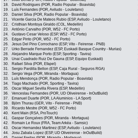
18.
David Rodrigues (POR, Radio Popular - Boavista)
19.
Luís Fernandes (POR, Aviludo - Louletano)
20.
Daniel Silva (POR, Radio Popular - Boavista)
21.
Vicente Garcia De Mateos Rubio (ESP, Aviludo - Louletano)
22.
Cristhian Montoya Giraldo (COL, Medellin)
23.
António Carvalho (POR, W52 - FC Porto)
24.
Gustavo Cesar Veloso (ESP, W52 - FC Porto)
25.
Edgar Pinto (POR, W52 - FC Porto)
26.
Jesus Del Pino Corrochano (ESP, Vito - Feirense - PNB)
27.
Urko Berrade Fernandez (ESP, Euskadi Basque Country - Murias)
28.
Alejandro Marque Porto (ESP, Sporting - Tavira)
29.
Unai Cuadrado Ruiz De Gauna (ESP, Equipo Euskadi)
30.
Rafael Silva (POR, Efapel)
31.
Sergio Pardilla Bellon (ESP, Caja Rural - Seguros RGA)
32.
Sergio Vega (POR, Miranda - Mortagua)
33.
Luís Mendonça (POR, Radio Popular - Boavista)
34.
Tiago Machado (POR, Sporting - Tavira)
35.
Oscar Miguel Sevilla Rivera (ESP, Medellin)
36.
Venceslau Fernandes (POR, UD Oliveirense - InOutBuild)
37.
Emanuel Duarte (POR, LA Aluminios - LA Sport)
38.
Björn Thurau (GER, Vito - Feirense - PNB)
39.
Ricardo Mestre (POR, W52 - FC Porto)
40.
Kent Main (RSA, ProTouch)
41.
Gaspar Gonçalves (POR, Miranda - Mortagua)
42.
Romain Le Roux (FRA, Team Arkéa - Samsic)
43.
Oscar Hernandez Martinez (ESP, Aviludo - Louletano)
44.
Josu Zabala Lopez (ESP, UD Oliveirense - InOutBuild)
45.
Daniel Freitas (POR, Miranda - Mortagua)