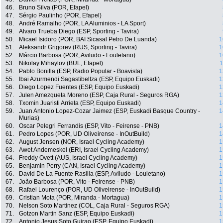
46.
Bruno Silva (POR, Efapel)
47.
Sérgio Paulinho (POR, Efapel)
48.
André Ramalho (POR, LA Aluminios - LA Sport)
49.
Alvaro Trueba Diego (ESP, Sporting - Tavira)
50.
Micael Isidoro (POR, BAI Sicasal Petro De Luanda)
1
51.
Aleksandr Grigorev (RUS, Sporting - Tavira)
1
52.
Márcio Barbosa (POR, Aviludo - Louletano)
1
53.
Nikolay Mihaylov (BUL, Efapel)
1
54.
Pablo Bonilla (ESP, Radio Popular - Boavista)
1
55.
Ibai Azurmendi Sagastibeltza (ESP, Equipo Euskadi)
1
56.
Diego Lopez Fuentes (ESP, Equipo Euskadi)
1
57.
Julen Amezqueta Moreno (ESP, Caja Rural - Seguros RGA)
1
58.
Txomin Juaristi Arrieta (ESP, Equipo Euskadi)
1
59.
Juan Antonio Lopez-Cozar Jaimez (ESP, Euskadi Basque Country -
1
Murias)
60.
Oscar Pelegri Ferrandis (ESP, Vito - Feirense - PNB)
1
61.
Pedro Lopes (POR, UD Oliveirense - InOutBuild)
1
62.
August Jensen (NOR, Israel Cycling Academy)
1
63.
Awet Andemeskel (ERI, Israel Cycling Academy)
1
64.
Freddy Ovett (AUS, Israel Cycling Academy)
1
65.
Benjamin Perry (CAN, Israel Cycling Academy)
1
66.
David De La Fuente Rasilla (ESP, Aviludo - Louletano)
1
67.
João Barbosa (POR, Vito - Feirense - PNB)
1
68.
Rafael Lourenço (POR, UD Oliveirense - InOutBuild)
1
69.
Cristian Mota (POR, Miranda - Mortagua)
1
70.
Nelson Soto Martinez (COL, Caja Rural - Seguros RGA)
1
71.
Gotzon Martin Sanz (ESP, Equipo Euskadi)
1
72.
Antonio Jesus Soto Guirao (ESP, Equipo Euskadi)
1