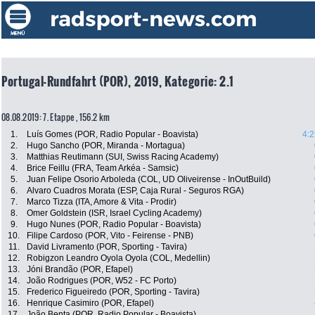
Portugal-Rundfahrt (POR), 2019, Kategorie: 2.1
08.08.2019: 7. Etappe , 156.2 km
1.
Luís Gomes (POR, Radio Popular - Boavista)
4:2
2.
Hugo Sancho (POR, Miranda - Mortagua)
3.
Matthias Reutimann (SUI, Swiss Racing Academy)
4.
Brice Feillu (FRA, Team Arkéa - Samsic)
5.
Juan Felipe Osorio Arboleda (COL, UD Oliveirense - InOutBuild)
6.
Alvaro Cuadros Morata (ESP, Caja Rural - Seguros RGA)
7.
Marco Tizza (ITA, Amore & Vita - Prodir)
8.
Omer Goldstein (ISR, Israel Cycling Academy)
9.
Hugo Nunes (POR, Radio Popular - Boavista)
10.
Filipe Cardoso (POR, Vito - Feirense - PNB)
11.
David Livramento (POR, Sporting - Tavira)
12.
Robigzon Leandro Oyola Oyola (COL, Medellin)
13.
Jóni Brandão (POR, Efapel)
14.
João Rodrigues (POR, W52 - FC Porto)
15.
Frederico Figueiredo (POR, Sporting - Tavira)
16.
Henrique Casimiro (POR, Efapel)
17.
João Benta (POR, Radio Popular - Boavista)