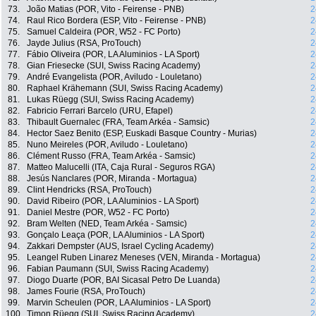
73.
João Matias (POR, Vito - Feirense - PNB)
2
74.
Raul Rico Bordera (ESP, Vito - Feirense - PNB)
2
75.
Samuel Caldeira (POR, W52 - FC Porto)
2
76.
Jayde Julius (RSA, ProTouch)
2
77.
Fábio Oliveira (POR, LA Aluminios - LA Sport)
2
78.
Gian Friesecke (SUI, Swiss Racing Academy)
2
79.
André Evangelista (POR, Aviludo - Louletano)
2
80.
Raphael Krähemann (SUI, Swiss Racing Academy)
2
81.
Lukas Rüegg (SUI, Swiss Racing Academy)
2
82.
Fabricio Ferrari Barcelo (URU, Efapel)
2
83.
Thibault Guernalec (FRA, Team Arkéa - Samsic)
2
84.
Hector Saez Benito (ESP, Euskadi Basque Country - Murias)
2
85.
Nuno Meireles (POR, Aviludo - Louletano)
2
86.
Clément Russo (FRA, Team Arkéa - Samsic)
2
87.
Matteo Malucelli (ITA, Caja Rural - Seguros RGA)
2
88.
Jesús Nanclares (POR, Miranda - Mortagua)
2
89.
Clint Hendricks (RSA, ProTouch)
2
90.
David Ribeiro (POR, LA Aluminios - LA Sport)
2
91.
Daniel Mestre (POR, W52 - FC Porto)
2
92.
Bram Welten (NED, Team Arkéa - Samsic)
2
93.
Gonçalo Leaça (POR, LA Aluminios - LA Sport)
2
94.
Zakkari Dempster (AUS, Israel Cycling Academy)
2
95.
Leangel Ruben Linarez Meneses (VEN, Miranda - Mortagua)
2
96.
Fabian Paumann (SUI, Swiss Racing Academy)
2
97.
Diogo Duarte (POR, BAI Sicasal Petro De Luanda)
2
98.
James Fourie (RSA, ProTouch)
2
99.
Marvin Scheulen (POR, LA Aluminios - LA Sport)
2
100.
Timon Rüegg (SUI, Swiss Racing Academy)
2