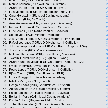
39.
Marco Tizza (ITA, Amore & Vita - Prodir)
2
40.
Márcio Barbosa (POR, Aviludo - Louletano)
2
41.
Alvaro Trueba Diego (ESP, Sporting - Tavira)
2
42.
Luís Mendonça (POR, Radio Popular - Boavista)
2
43.
Omer Goldstein (ISR, Israel Cycling Academy)
2
44.
Kent Main (RSA, ProTouch)
2
45.
Awet Andemeskel (ERI, Israel Cycling Academy)
2
46.
Romain Le Roux (FRA, Team Arkéa - Samsic)
2
47.
Luís Gomes (POR, Radio Popular - Boavista)
2
48.
Sergio Vega (POR, Miranda - Mortagua)
3
49.
Josu Zabala Lopez (ESP, UD Oliveirense - InOutBuild)
3
50.
Rafael Lourenço (POR, UD Oliveirense - InOutBuild)
3
51.
Julen Amezqueta Moreno (ESP, Caja Rural - Seguros RGA)
3
52.
João Barbosa (POR, Vito - Feirense - PNB)
3
53.
Matthias Reutimann (SUI, Swiss Racing Academy)
3
54.
Txomin Juaristi Arrieta (ESP, Equipo Euskadi)
3
55.
Alvaro Cuadros Morata (ESP, Caja Rural - Seguros RGA)
3
56.
Cyrille Thièry (SUI, Swiss Racing Academy)
3
57.
Pedro Lopes (POR, UD Oliveirense - InOutBuild)
4
58.
Björn Thurau (GER, Vito - Feirense - PNB)
4
59.
Lukas Rüegg (SUI, Swiss Racing Academy)
4
60.
Nikolay Mihaylov (BUL, Efapel)
4
61.
Gonçalo Leaça (POR, LA Aluminios - LA Sport)
4
62.
August Jensen (NOR, Israel Cycling Academy)
4
63.
Pablo Bonilla (ESP, Radio Popular - Boavista)
4
64.
Benjamin Perry (CAN, Israel Cycling Academy)
4
65.
Danilo Celano (ITA, Amore & Vita - Prodir)
4
66.
Thibault Guernalec (FRA, Team Arkéa - Samsic)
4