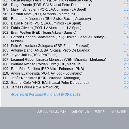
95.
Oscar Pelegri Ferrandis (ESP, Vito - Feirense - PNB)
1:2
96.
Diogo Duarte (POR, BAI Sicasal Petro De Luanda)
1:2
97.
Marvin Scheulen (POR, LA Aluminios - LA Sport)
1:2
98.
Cristian Mota (POR, Miranda - Mortagua)
1:3
99.
Raphael Krähemann (SUI, Swiss Racing Academy)
1:3
100.
David Ribeiro (POR, LA Aluminios - LA Sport)
1:3
101.
Fábio Oliveira (POR, LA Aluminios - LA Sport)
1:3
102.
Bram Welten (NED, Team Arkéa - Samsic)
1:4
103.
Gotzon Udondo Santamaria (ESP, Euskadi Basque Country -
1:4
Murias)
104.
Peio Goikoetxea Goiogana (ESP, Equipo Euskadi)
1:4
105.
Antonio Dario (ANG, BAI Sicasal Petro De Luanda)
1:4
106.
Jayde Julius (RSA, ProTouch)
1:4
107.
Leangel Ruben Linarez Meneses (VEN, Miranda - Mortagua)
2:0
108.
Weimar Alfonso Roldán Ortiz (COL, Medellin)
2:0
109.
Raul Rico Bordera (ESP, Vito - Feirense - PNB)
2:0
110.
André Evangelista (POR, Aviludo - Louletano)
2:0
111.
Jesús Nanclares (POR, Miranda - Mortagua)
2:0
112.
Gabriel Cole (ANG, BAI Sicasal Petro De Luanda)
2:0
113.
James Fourie (RSA, ProTouch)
2:2
�bersicht Portugal-Rundfahrt (POR), 2019
COOKIE EINSTELLUNGEN
|
DATENSCHUTZ
|
KONTAKT
|
IMPRESSUM