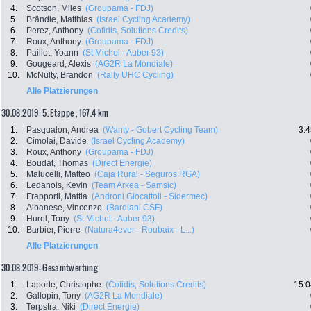
4.
Scotson, Miles
(Groupama - FDJ)
5.
Brändle, Matthias
(Israel Cycling Academy)
6.
Perez, Anthony
(Cofidis, Solutions Credits)
7.
Roux, Anthony
(Groupama - FDJ)
8.
Paillot, Yoann
(St Michel - Auber 93)
9.
Gougeard, Alexis
(AG2R La Mondiale)
10.
McNulty, Brandon
(Rally UHC Cycling)
Alle Platzierungen
30.08.2019: 5. Etappe , 167.4 km
1.
Pasqualon, Andrea
(Wanty - Gobert Cycling Team)
3:4
2.
Cimolai, Davide
(Israel Cycling Academy)
3.
Roux, Anthony
(Groupama - FDJ)
4.
Boudat, Thomas
(Direct Energie)
5.
Malucelli, Matteo
(Caja Rural - Seguros RGA)
6.
Ledanois, Kevin
(Team Arkea - Samsic)
7.
Frapporti, Mattia
(Androni Giocattoli - Sidermec)
8.
Albanese, Vincenzo
(Bardiani CSF)
9.
Hurel, Tony
(St Michel - Auber 93)
10.
Barbier, Pierre
(Natura4ever - Roubaix - L...)
Alle Platzierungen
30.08.2019: Gesamtwertung
1.
Laporte, Christophe
(Cofidis, Solutions Credits)
15:0
2.
Gallopin, Tony
(AG2R La Mondiale)
3.
Terpstra, Niki
(Direct Energie)