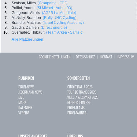
4.
Scotson, Miles
(Groupama - FDJ)
5.
Paillot, Yoann
(St Michel - Auber 93)
6.
Gougeard, Alexis
(AG2R La Mondiale)
7.
McNulty, Brandon
(Rally UHC Cycling)
8.
Brändle, Matthias
(Israel Cycling Academy)
9.
Gaudin, Damien
(Direct Energie)
10.
Guernalec, Thibault
(Team Arkea - Samsic)
Alle Platzierungen
COOKIE EINSTELLUNGEN
|
DATENSCHUTZ
|
KONTAKT
|
IMPRESSUM
RUBRIKEN
SONDERSEITEN
PROFI-NEWS
GIRO D`ITALIA 2026
JEDERMANN-NEWS
TOUR DE FRANCE 2026
LIVE
VUELTA A ESPAÑA 2026
MARKT
RENNERGEBNISSE
KALENDER
PROFI-TEAMS
VEREINE
PROFI-FAHRER
UNSERE ANGEBOTE
ÜBER UNS