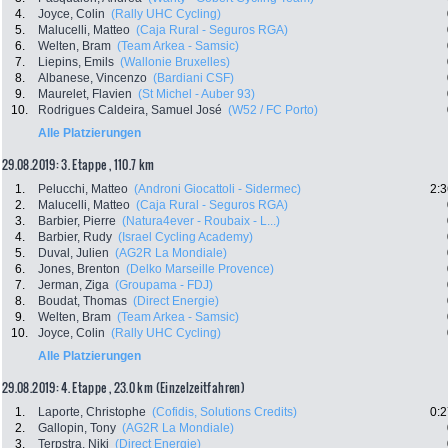
4.
Joyce, Colin
(Rally UHC Cycling)
5.
Malucelli, Matteo
(Caja Rural - Seguros RGA)
6.
Welten, Bram
(Team Arkea - Samsic)
7.
Liepins, Emils
(Wallonie Bruxelles)
8.
Albanese, Vincenzo
(Bardiani CSF)
9.
Maurelet, Flavien
(St Michel - Auber 93)
10.
Rodrigues Caldeira, Samuel José
(W52 / FC Porto)
Alle Platzierungen
29.08.2019: 3. Etappe , 110.7 km
1.
Pelucchi, Matteo
(Androni Giocattoli - Sidermec)
2:3
2.
Malucelli, Matteo
(Caja Rural - Seguros RGA)
3.
Barbier, Pierre
(Natura4ever - Roubaix - L...)
4.
Barbier, Rudy
(Israel Cycling Academy)
5.
Duval, Julien
(AG2R La Mondiale)
6.
Jones, Brenton
(Delko Marseille Provence)
7.
Jerman, Ziga
(Groupama - FDJ)
8.
Boudat, Thomas
(Direct Energie)
9.
Welten, Bram
(Team Arkea - Samsic)
10.
Joyce, Colin
(Rally UHC Cycling)
Alle Platzierungen
29.08.2019: 4. Etappe , 23.0 km (Einzelzeitfahren)
1.
Laporte, Christophe
(Cofidis, Solutions Credits)
0:2
2.
Gallopin, Tony
(AG2R La Mondiale)
3.
Terpstra, Niki
(Direct Energie)