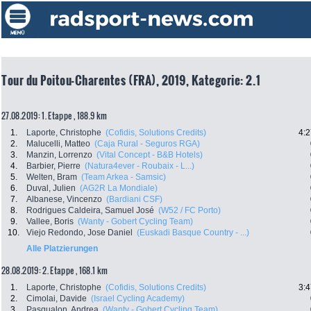
Tour du Poitou-Charentes (FRA), 2019, Kategorie: 2.1
27.08.2019: 1. Etappe , 188.9 km
1.
Laporte, Christophe
(Cofidis, Solutions Credits)
4:2
2.
Malucelli, Matteo
(Caja Rural - Seguros RGA)
3.
Manzin, Lorrenzo
(Vital Concept - B&B Hotels)
4.
Barbier, Pierre
(Natura4ever - Roubaix - L...)
5.
Welten, Bram
(Team Arkea - Samsic)
6.
Duval, Julien
(AG2R La Mondiale)
7.
Albanese, Vincenzo
(Bardiani CSF)
8.
Rodrigues Caldeira, Samuel José
(W52 / FC Porto)
9.
Vallee, Boris
(Wanty - Gobert Cycling Team)
10.
Viejo Redondo, Jose Daniel
(Euskadi Basque Country - ...)
Alle Platzierungen
28.08.2019: 2. Etappe , 168.1 km
1.
Laporte, Christophe
(Cofidis, Solutions Credits)
3:4
2.
Cimolai, Davide
(Israel Cycling Academy)
3.
Pasqualon, Andrea
(Wanty - Gobert Cycling Team)