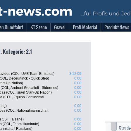
en-Rundfahrt
KT-Szene
Gravel
Profi-Material
Produkt-News
 Kategorie: 2.1
avides (COL, UAE Team Emirates)
3:12:09
COL, Deceuninck - Quick Step)
0:00
tart-Up Nation)
0:00
(COL, Androni Giocattoli - Sidermec)
0:00
as (COL, Israel Start-Up Nation)
0:00
a (COL, Equipo Continental
0:00
ling)
0:00
des (COL, Nationalmannschaft
0:00
ni CSF Faizanè)
0:00
lo (COL, Team Illuminate)
0:00
Steady
annschaft Russland)
0:00