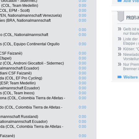
Giocattoli - Sidermec)
0:00
Alle Vi
o (COL, Team Medellin)
0:00
COL, EPM - Scott)
0:00
VEN, Nationalmannschaft Venezuela)
0:00
PROFI
ães (BRA, Nationalmannschaft
0:00
Gelb ist
0:00
nur trauri
o (COL, Nationalmannschaft
0:00
Liste der
Etappe
s (COL, Equipo Continental Orgullo
0:00
| 
Klöser: “
i CSF Faizanè)
0:00
Niewiado
Efapel)
0:00
Vorstell
 (COL, Androni Giocattoli - Sidermec)
0:00
Nur Prem
nalmannschaft Ecuador)
0:00
Brenner 
rdiani CSF Faizanè)
0:00
Weitere
da (COL, EF Pro Cycling)
0:00
 (ESP, Team Medellin)
0:00
almannschaft Ecuador)
0:00
s (COL, Team Ineos)
0:00
na (COL, Colombia Tierra de Atletas -
0:00
o (COL, Colombia Tierra de Atletas -
0:00
lmannschaft Russland)
0:00
ationalmannschaft Ecuador)
0:00
a (COL, Colombia Tierra de Atletas -
0:00
F Faizanè)
0:00