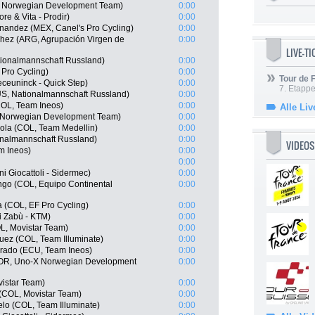
X Norwegian Development Team)
0:00
e & Vita - Prodir)
0:00
nandez (MEX, Canel's Pro Cycling)
0:00
chez (ARG, Agrupación Virgen de
0:00
LIVE-T
ionalmannschaft Russland)
0:00
Pro Cycling)
0:00
Tour de
ceuninck - Quick Step)
0:00
7. Etappe
S, Nationalmannschaft Russland)
0:00
COL, Team Ineos)
0:00
Alle Liv
 Norwegian Development Team)
0:00
ola (COL, Team Medellin)
0:00
onalmannschaft Russland)
0:00
VIDEOS
m Ineos)
0:00
0:00
ni Giocattoli - Sidermec)
0:00
ngo (COL, Equipo Continental
0:00
a (COL, EF Pro Cycling)
0:00
i Zabù - KTM)
0:00
L, Movistar Team)
0:00
guez (COL, Team Illuminate)
0:00
rado (ECU, Team Ineos)
0:00
NOR, Uno-X Norwegian Development
0:00
istar Team)
0:00
(COL, Movistar Team)
0:00
lo (COL, Team Illuminate)
0:00