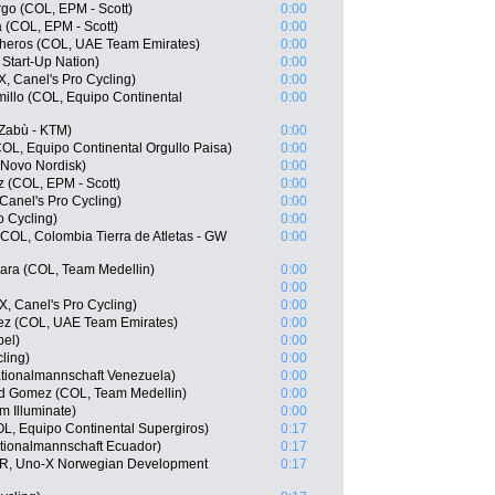
go (COL, EPM - Scott)
0:00
(COL, EPM - Scott)
0:00
cheros (COL, UAE Team Emirates)
0:00
l Start-Up Nation)
0:00
, Canel's Pro Cycling)
0:00
illo (COL, Equipo Continental
0:00
 Zabù - KTM)
0:00
COL, Equipo Continental Orgullo Paisa)
0:00
 Novo Nordisk)
0:00
 (COL, EPM - Scott)
0:00
Canel's Pro Cycling)
0:00
o Cycling)
0:00
COL, Colombia Tierra de Atletas - GW
0:00
ara (COL, Team Medellin)
0:00
0:00
, Canel's Pro Cycling)
0:00
ñez (COL, UAE Team Emirates)
0:00
pel)
0:00
ling)
0:00
tionalmannschaft Venezuela)
0:00
d Gomez (COL, Team Medellin)
0:00
m Illuminate)
0:00
L, Equipo Continental Supergiros)
0:17
tionalmannschaft Ecuador)
0:17
OR, Uno-X Norwegian Development
0:17