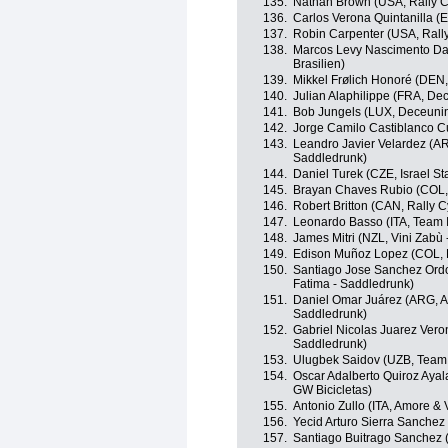
135.
Nathan Brown (USA, Rally C
136.
Carlos Verona Quintanilla (
137.
Robin Carpenter (USA, Rally
138.
Marcos Levy Nascimento Da
Brasilien)
139.
Mikkel Frølich Honoré (DEN,
140.
Julian Alaphilippe (FRA, De
141.
Bob Jungels (LUX, Deceunin
142.
Jorge Camilo Castiblanco C
143.
Leandro Javier Velardez (AR
Saddledrunk)
144.
Daniel Turek (CZE, Israel St
145.
Brayan Chaves Rubio (COL,
146.
Robert Britton (CAN, Rally C
147.
Leonardo Basso (ITA, Team 
148.
James Mitri (NZL, Vini Zabù
149.
Edison Muñoz Lopez (COL, E
150.
Santiago Jose Sanchez Ord
Fatima - Saddledrunk)
151.
Daniel Omar Juárez (ARG, A
Saddledrunk)
152.
Gabriel Nicolas Juarez Vero
Saddledrunk)
153.
Ulugbek Saidov (UZB, Team
154.
Oscar Adalberto Quiroz Ayala
GW Bicicletas)
155.
Antonio Zullo (ITA, Amore & V
156.
Yecid Arturo Sierra Sanche
157.
Santiago Buitrago Sanchez 