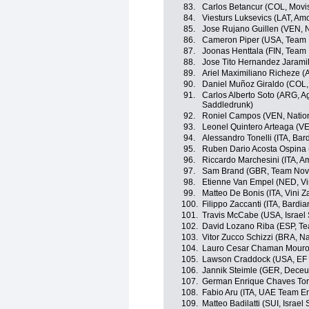
83.
Carlos Betancur (COL, Movi
84.
Viesturs Luksevics (LAT, Amor
85.
Jose Rujano Guillen (VEN, 
86.
Cameron Piper (USA, Team I
87.
Joonas Henttala (FIN, Team
88.
Jose Tito Hernandez Jarami
89.
Ariel Maximiliano Richeze 
90.
Daniel Muñoz Giraldo (COL, 
91.
Carlos Alberto Soto (ARG, A
Saddledrunk)
92.
Roniel Campos (VEN, Natio
93.
Leonel Quintero Arteaga (V
94.
Alessandro Tonelli (ITA, Ba
95.
Ruben Dario Acosta Ospina 
96.
Riccardo Marchesini (ITA, Am
97.
Sam Brand (GBR, Team Nov
98.
Etienne Van Empel (NED, Vi
99.
Matteo De Bonis (ITA, Vini 
100.
Filippo Zaccanti (ITA, Bardi
101.
Travis McCabe (USA, Israel 
102.
David Lozano Riba (ESP, T
103.
Vitor Zucco Schizzi (BRA, N
104.
Lauro Cesar Chaman Mouro 
105.
Lawson Craddock (USA, EF 
106.
Jannik Steimle (GER, Deceun
107.
German Enrique Chaves Torr
108.
Fabio Aru (ITA, UAE Team Em
109.
Matteo Badilatti (SUI, Israel