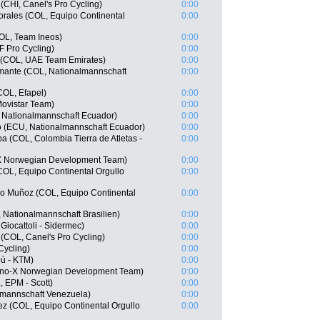
(CHI, Canel's Pro Cycling)
0:00
rales (COL, Equipo Continental
0:00
OL, Team Ineos)
0:00
F Pro Cycling)
0:00
 (COL, UAE Team Emirates)
0:00
mante (COL, Nationalmannschaft
0:00
COL, Efapel)
0:00
ovistar Team)
0:00
 Nationalmannschaft Ecuador)
0:00
o (ECU, Nationalmannschaft Ecuador)
0:00
a (COL, Colombia Tierra de Atletas -
0:00
X Norwegian Development Team)
0:00
(COL, Equipo Continental Orgullo
0:00
o Muñoz (COL, Equipo Continental
0:00
 Nationalmannschaft Brasilien)
0:00
iocattoli - Sidermec)
0:00
COL, Canel's Pro Cycling)
0:00
Cycling)
0:00
bù - KTM)
0:00
no-X Norwegian Development Team)
0:00
 EPM - Scott)
0:00
lmannschaft Venezuela)
0:00
ez (COL, Equipo Continental Orgullo
0:00