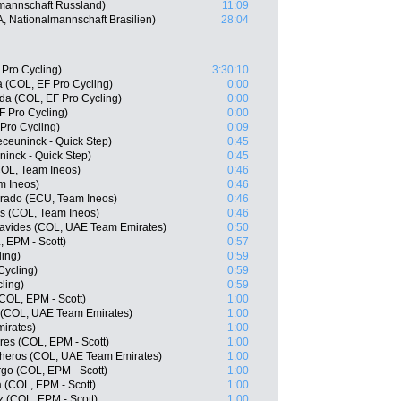
lmannschaft Russland)
11:09
 Nationalmannschaft Brasilien)
28:04
Pro Cycling)
3:30:10
a (COL, EF Pro Cycling)
0:00
da (COL, EF Pro Cycling)
0:00
F Pro Cycling)
0:00
Pro Cycling)
0:09
ceuninck - Quick Step)
0:45
inck - Quick Step)
0:45
COL, Team Ineos)
0:46
m Ineos)
0:46
rado (ECU, Team Ineos)
0:46
s (COL, Team Ineos)
0:46
avides (COL, UAE Team Emirates)
0:50
 EPM - Scott)
0:57
ling)
0:59
Cycling)
0:59
ling)
0:59
COL, EPM - Scott)
1:00
 (COL, UAE Team Emirates)
1:00
irates)
1:00
es (COL, EPM - Scott)
1:00
cheros (COL, UAE Team Emirates)
1:00
go (COL, EPM - Scott)
1:00
(COL, EPM - Scott)
1:00
 (COL, EPM - Scott)
1:00