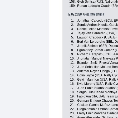
158.
Gleb Syritsa (RUS, Nationa
159.
Renan Ladewig Quadri (BRA,
12.02.2020: Gesamtwertung
1.
Jonathan Caicedo (ECU, EF 
2.
Sergio Andres Higuita Garci
3.
Daniel Felipe Martinez Pove
4.
Tejay Van Garderen (USA, E
5.
Lawson Craddock (USA, EF 
6.
Bert Van Lerberghe (BEL, De
7.
Jannik Steimle (GER, Deceun
8.
Egan Arley Bernal Gomez (
9.
Richard Carapaz (ECU, Tea
10.
Jhonatan Manuel Narvaez P
11.
Brandon Smith Rivera Varga
12.
Juan Sebastian Molano Ben
13.
Aldemar Reyes Ortega (COL,
14.
Colin Joyce (USA, Rally Cyc
15.
Gavin Mannion (USA, Rally 
16.
Kyle Murphy (USA, Rally Cyc
17.
Juan Pablo Suarez Suarez (
18.
Sergio Luis Henao Montoya
19.
Fabio Aru (ITA, UAE Team Em
20.
German Enrique Chaves Torr
21.
Cristian Camilo Muñoz Lan
22.
Diego Antonio Ochoa Camar
23.
Fredy Emir Montaña Cadena 
24.
Angel Alexander Gil Sanchez