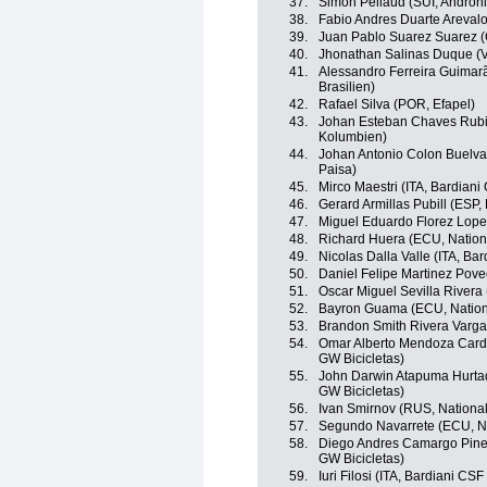
37.
Simon Pellaud (SUI, Androni 
38.
Fabio Andres Duarte Areval
39.
Juan Pablo Suarez Suarez (
40.
Jhonathan Salinas Duque (
41.
Alessandro Ferreira Guimar
Brasilien)
42.
Rafael Silva (POR, Efapel)
43.
Johan Esteban Chaves Rubi
Kolumbien)
44.
Johan Antonio Colon Buelva
Paisa)
45.
Mirco Maestri (ITA, Bardian
46.
Gerard Armillas Pubill (ESP, 
47.
Miguel Eduardo Florez Lopez
48.
Richard Huera (ECU, Natio
49.
Nicolas Dalla Valle (ITA, Ba
50.
Daniel Felipe Martinez Pove
51.
Oscar Miguel Sevilla Rivera
52.
Bayron Guama (ECU, Nation
53.
Brandon Smith Rivera Varga
54.
Omar Alberto Mendoza Cardo
GW Bicicletas)
55.
John Darwin Atapuma Hurtad
GW Bicicletas)
56.
Ivan Smirnov (RUS, Nationa
57.
Segundo Navarrete (ECU, N
58.
Diego Andres Camargo Pined
GW Bicicletas)
59.
Iuri Filosi (ITA, Bardiani CS