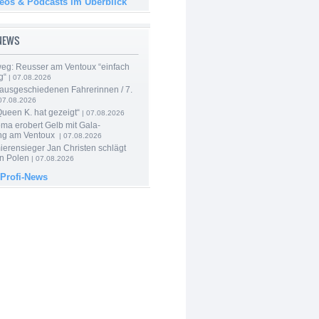
deos & Podcasts im Überblick
-NEWS
 weg: Reusser am Ventoux “einfach
g“
| 07.08.2026
 ausgeschiedenen Fahrerinnen / 7.
07.08.2026
Queen K. hat gezeigt“
| 07.08.2026
ma erobert Gelb mit Gala-
ung am Ventoux
| 07.08.2026
ierensieger Jan Christen schlägt
in Polen
| 07.08.2026
 Profi-News