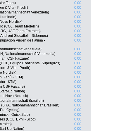
star Team)
0:00
e & Vita - Prodir)
0:00
Nationalmannschaft Venezuela)
0:00
lluminate)
0:00
 Novo Nordisk)
0:00
llo (COL, Team Medellin)
0:00
(ARG, UAE Team Emirates)
0:00
Androni Giocattoli - Sidermec)
0:00
grupación Virgen de Fatima -
0:00
nalmannschaft Venezuela)
0:00
EN, Nationalmannschaft Venezuela)
0:00
rdiani CSF Faizanè)
0:00
(COL, Equipo Continental Supergiros)
0:00
ore & Vita - Prodir)
0:00
o Nordisk)
0:00
ni Zabù - KTM)
0:00
Zabù - KTM)
0:00
ani CSF Faizanè)
0:00
Start-Up Nation)
0:00
eam Novo Nordisk)
0:00
ationalmannschaft Brasilien)
0:00
(BRA, Nationalmannschaft Brasilien)
0:00
Pro Cycling)
0:00
inck - Quick Step)
0:00
es (COL, EPM - Scott)
0:00
irates)
0:00
 Start-Up Nation)
0:00