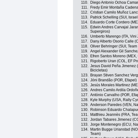
110.
Diego Antonio Ochoa Camar
111.
Fredy Emir Montaña Cadena 
112.
Cristian Camilo Muñoz Lan
113.
Patrick Schelling (SUI, Israe
114.
Eduardo Corte Cordero (MEX
115.
Edwin Andres Carvajal Jaram
Supergiros)
116.
Umberto Marengo (ITA, Vini
117.
Dany Alberto Osorio Calle (
118.
Oliver Behringer (SUI, Team
119.
Angel Alexander Gil Sanchez
120.
Efren Santos Moreno (MEX, 
121.
Rigoberto Uran (COL, EF Pr
122.
Jesus David Peña Jimenez (
Bicicletas)
123.
Brayan Stiven Sanchez Verg
124.
Jóni Brandão (POR, Efapel)
125.
Jesús Morales Martinez (MEX
126.
Andres Camilo Ardila Ordo
127.
António Carvalho (POR, Efa
128.
Kyle Murphy (USA, Rally Cyc
129.
Anderson Paredes (VEN, Na
130.
Robinson Eduardo Chalapu
131.
Matthieu Jeannès (FRA, Tea
132.
Jordan Tabares Jimenez (CO
133.
Jorge Montenegro (ECU, Na
134.
Martin Bugge Urianstad (N
Team)