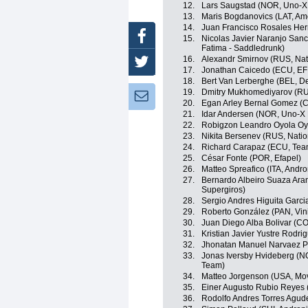
12.
Lars Saugstad (NOR, Uno-
13.
Maris Bogdanovics (LAT, Amor
14.
Juan Francisco Rosales Her
Facebook
15.
Nicolas Javier Naranjo San
Fatima - Saddledrunk)
16.
Alexandr Smirnov (RUS, Nat
Twitter
17.
Jonathan Caicedo (ECU, EF 
18.
Bert Van Lerberghe (BEL, De
19.
Dmitry Mukhomediyarov (RU
Newsletter:
20.
Egan Arley Bernal Gomez (
21.
Idar Andersen (NOR, Uno-X
22.
Robigzon Leandro Oyola Oy
23.
Nikita Bersenev (RUS, Nati
24.
Richard Carapaz (ECU, Tea
25.
César Fonte (POR, Efapel)
26.
Matteo Spreafico (ITA, Andro
27.
Bernardo Albeiro Suaza Ara
Supergiros)
28.
Sergio Andres Higuita Garci
29.
Roberto González (PAN, Vin
30.
Juan Diego Alba Bolivar (CO
31.
Kristian Javier Yustre Rodri
32.
Jhonatan Manuel Narvaez P
33.
Jonas Iversby Hvideberg (
Team)
34.
Matteo Jorgenson (USA, Mov
35.
Einer Augusto Rubio Reyes 
36.
Rodolfo Andres Torres Agude