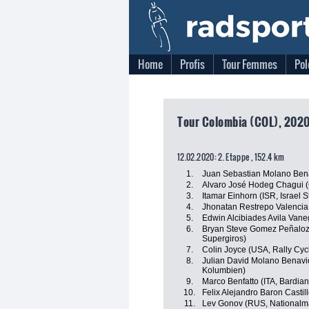
Home
Profis
Tour Femmes
Pol
Tour Colombia (COL), 2020,
12.02.2020: 2. Etappe , 152.4 km
1.
Juan Sebastian Molano Ben
2.
Alvaro José Hodeg Chagui (
3.
Itamar Einhorn (ISR, Israel S
4.
Jhonatan Restrepo Valencia 
5.
Edwin Alcibiades Avila Vaneg
6.
Bryan Steve Gomez Peñaloz
Supergiros)
7.
Colin Joyce (USA, Rally Cyc
8.
Julian David Molano Benavi
Kolumbien)
9.
Marco Benfatto (ITA, Bardia
10.
Felix Alejandro Baron Castil
11.
Lev Gonov (RUS, Nationalm