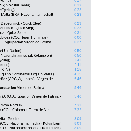
ycling)
0:17
ESP, Movistar Team)
0:23
 Cycling)
0:23
 Matta (BRA, Nationalmannschaft
0:23
 Deceuninck - Quick Step)
0:23
ceuninck - Quick Step)
0:23
ck - Quick Step)
0:31
ubides (COL, Team Illuminate)
0:00
G, Agrupación Virgen de Fatima -
0:37
art-Up Nation)
0:50
 Nationalmannschaft Kolumbien)
0:50
ycling)
1:41
Ineos)
2:11
 - KTM)
4:15
quipo Continental Orgullo Paisa)
4:15
oñez (ARG, Agrupación Virgen de
5:46
grupación Virgen de Fatima -
5:46
n (ARG, Agrupación Virgen de Fatima -
5:46
 Novo Nordisk)
7:32
 (COL, Colombia Tierra de Atletas -
7:32
ita - Prodir)
8:09
z (COL, Nationalmannschaft Kolumbien)
8:09
(COL, Nationalmannschaft Kolumbien)
8:09