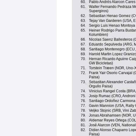
60.
Pablo Andrés Alarcon Cares 
61.
Walter Fernando Pedraza Mo
Supergiros)
62.
Sebastian Henao Gomez (C
63.
Tejay Van Garderen (USA, E
64.
Sergio Luis Henao Montoya
65.
Heiner Rodrigo Parra Busta
Kolumbien)
66.
Nicolas Saenz Ballesteros (
67.
Eduardo Sepulveda (ARG, M
68.
Santiago Montenegro (ECU,
69.
Harold Martin Lopez Graniz
70.
Hernan Ricardo Aguirre Caip
GW Bicicletas)
71.
Torstein Træen (NOR, Uno-
72.
Frank Yair Osorio Carvajal 
Paisa)
73.
Sebastian Alexander Castañ
Orgullo Paisa)
74.
Vinicius Rangel Costa (BRA,
75.
Josip Rumac (CRO, Androni G
76.
Santiago Ordoñez Carmona (
77.
Gavin Mannion (USA, Rally 
78.
Veljko Stojnic (SRB, Vini Za
79.
Jonas Abrahamsen (NOR, U
80.
Aldemar Reyes Ortega (COL,
81.
José Alarcon (VEN, Nationa
82.
Didier Alonso Chaparro Lop
Paisa)