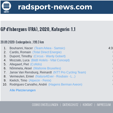
GP d'Isbergues (FRA), 2020, Kategorie: 1.1
20.09.2020: Endergebnis , 199.3 km
1.
Bouhanni, Nacer
(Team Arkea - Samsic)
4:3
2.
Cardis, Romain
(Total Direct Energie)
3.
Dupont, Timothy
(Circus - Wanty Gobert)
4.
Mozzato, Luca
(B&B Hotels - Vital Concept)
5.
Allegaert, Piet
(Cofidis)
6.
Nõmmela, Aksel
(Wallonie Bruxelles)
7.
Janse Van Rensburg, Reinardt
(NTT Pro Cycling Team)
8.
Vermeulen, Emiel
(Natura4Ever - Roubaix - L...)
9.
Kielich, Timo
(Alpecin - Fenix)
10.
Rodrigues Carvalho, André
(Hagens Berman Axeon)
Alle Platzierungen
COOKIE EINSTELLUNGEN
|
DATENSCHUTZ
|
KONTAKT
|
IMPRESSUM