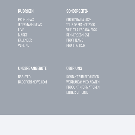
RUBRIKEN
SONDERSEITEN
PROFI-NEWS
GIRO D`ITALIA 2026
JEDERMANN-NEWS
TOUR DE FRANCE 2026
LIVE
VUELTA A ESPAÑA 2026
MARKT
RENNERGEBNISSE
KALENDER
PROFI-TEAMS
VEREINE
PROFI-FAHRER
UNSERE ANGEBOTE
ÜBER UNS
RSS-FEED
KONTAKT ZUR REDAKTION
RADSPORT-NEWS.COM
WERBUNG & MEDIADATEN
PRODUKTINFORMATIONEN
ETHIKRICHTLINIE