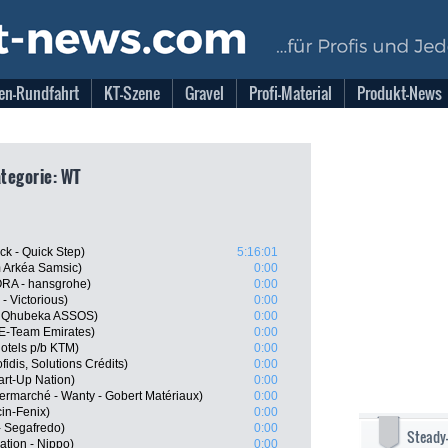
en-Rundfahrt
KT-Szene
Gravel
Profi-Material
Produkt-News
ategorie: WT
k - Quick Step)
5:16:01
 Arkéa Samsic)
0:00
RA - hansgrohe)
0:00
- Victorious)
0:00
m Qhubeka ASSOS)
0:00
AE-Team Emirates)
0:00
otels p/b KTM)
0:00
idis, Solutions Crédits)
0:00
art-Up Nation)
0:00
ermarché - Wanty - Gobert Matériaux)
0:00
cin-Fenix)
0:00
 Segafredo)
0:00
Steady
tion - Nippo)
0:00