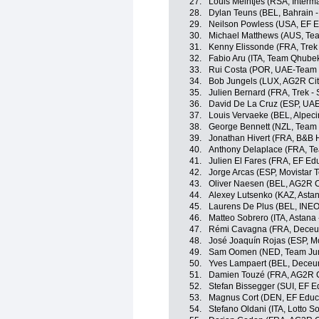
27.
Louis Meintjes (RSA, Interm
28.
Dylan Teuns (BEL, Bahrain - 
29.
Neilson Powless (USA, EF E
30.
Michael Matthews (AUS, Te
31.
Kenny Elissonde (FRA, Trek
32.
Fabio Aru (ITA, Team Qhub
33.
Rui Costa (POR, UAE-Team 
34.
Bob Jungels (LUX, AG2R Ci
35.
Julien Bernard (FRA, Trek -
36.
David De La Cruz (ESP, UA
37.
Louis Vervaeke (BEL, Alpeci
38.
George Bennett (NZL, Team
39.
Jonathan Hivert (FRA, B&B 
40.
Anthony Delaplace (FRA, T
41.
Julien El Fares (FRA, EF Edu
42.
Jorge Arcas (ESP, Movistar 
43.
Oliver Naesen (BEL, AG2R C
44.
Alexey Lutsenko (KAZ, Astan
45.
Laurens De Plus (BEL, INEO
46.
Matteo Sobrero (ITA, Astana 
47.
Rémi Cavagna (FRA, Deceun
48.
José Joaquín Rojas (ESP, M
49.
Sam Oomen (NED, Team Ju
50.
Yves Lampaert (BEL, Deceun
51.
Damien Touzé (FRA, AG2R C
52.
Stefan Bissegger (SUI, EF E
53.
Magnus Cort (DEN, EF Educa
54.
Stefano Oldani (ITA, Lotto S