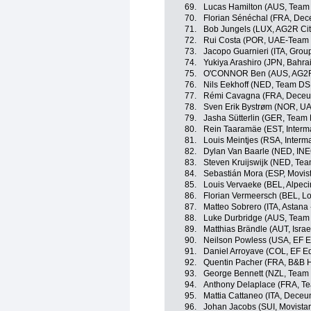
69.
Lucas Hamilton (AUS, Team
70.
Florian Sénéchal (FRA, Dece
71.
Bob Jungels (LUX, AG2R Ci
72.
Rui Costa (POR, UAE-Team 
73.
Jacopo Guarnieri (ITA, Grou
74.
Yukiya Arashiro (JPN, Bahrai
75.
O'CONNOR Ben (AUS, AG2R
76.
Nils Eekhoff (NED, Team D
77.
Rémi Cavagna (FRA, Deceun
78.
Sven Erik Bystrøm (NOR, U
79.
Jasha Sütterlin (GER, Team
80.
Rein Taaramäe (EST, Interma
81.
Louis Meintjes (RSA, Interm
82.
Dylan Van Baarle (NED, IN
83.
Steven Kruijswijk (NED, Te
84.
Sebastián Mora (ESP, Movis
85.
Louis Vervaeke (BEL, Alpeci
86.
Florian Vermeersch (BEL, Lo
87.
Matteo Sobrero (ITA, Astana 
88.
Luke Durbridge (AUS, Team
89.
Matthias Brändle (AUT, Israe
90.
Neilson Powless (USA, EF E
91.
Daniel Arroyave (COL, EF Ed
92.
Quentin Pacher (FRA, B&B H
93.
George Bennett (NZL, Team
94.
Anthony Delaplace (FRA, T
95.
Mattia Cattaneo (ITA, Deceun
96.
Johan Jacobs (SUI, Movista