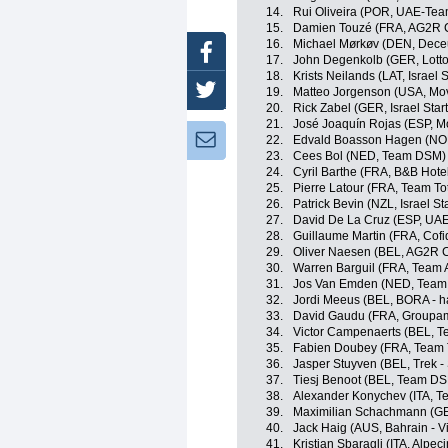
14.
Rui Oliveira (POR, UAE-Tea
15.
Damien Touzé (FRA, AG2R C
16.
Michael Mørkøv (DEN, Deceu
Facebook
17.
John Degenkolb (GER, Lotto
18.
Krists Neilands (LAT, Israel 
Twitter
19.
Matteo Jorgenson (USA, Mov
20.
Rick Zabel (GER, Israel Star
21.
José Joaquín Rojas (ESP, M
Newsletter:
22.
Edvald Boasson Hagen (NOR,
23.
Cees Bol (NED, Team DSM)
24.
Cyril Barthe (FRA, B&B Hote
25.
Pierre Latour (FRA, Team Tot
26.
Patrick Bevin (NZL, Israel St
27.
David De La Cruz (ESP, UA
28.
Guillaume Martin (FRA, Cofid
29.
Oliver Naesen (BEL, AG2R C
30.
Warren Barguil (FRA, Team 
31.
Jos Van Emden (NED, Team
32.
Jordi Meeus (BEL, BORA - 
33.
David Gaudu (FRA, Groupam
34.
Victor Campenaerts (BEL,
35.
Fabien Doubey (FRA, Team T
36.
Jasper Stuyven (BEL, Trek -
37.
Tiesj Benoot (BEL, Team D
38.
Alexander Konychev (ITA, 
39.
Maximilian Schachmann (GE
40.
Jack Haig (AUS, Bahrain - Vi
41.
Kristian Sbaragli (ITA, Alpec