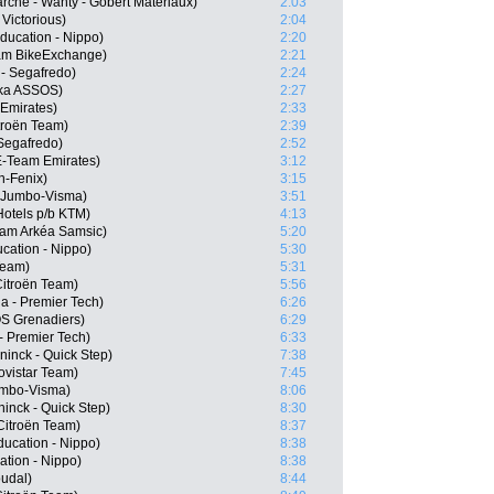
arché - Wanty - Gobert Matériaux)
2:03
Victorious)
2:04
ducation - Nippo)
2:20
am BikeExchange)
2:21
 - Segafredo)
2:24
eka ASSOS)
2:27
Emirates)
2:33
troën Team)
2:39
 Segafredo)
2:52
E-Team Emirates)
3:12
n-Fenix)
3:15
 Jumbo-Visma)
3:51
Hotels p/b KTM)
4:13
eam Arkéa Samsic)
5:20
cation - Nippo)
5:30
Team)
5:31
itroën Team)
5:56
a - Premier Tech)
6:26
S Grenadiers)
6:29
- Premier Tech)
6:33
inck - Quick Step)
7:38
ovistar Team)
7:45
mbo-Visma)
8:06
inck - Quick Step)
8:30
itroën Team)
8:37
ducation - Nippo)
8:38
tion - Nippo)
8:38
oudal)
8:44