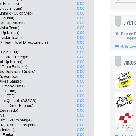
m Emirates)
0:00
itroën Team)
0:00
ninck - Quick Step)
0:00
 Soudal)
0:00
LIVE-T
Start-Up Nation)
0:00
istar Team)
0:00
t-Up Nation)
0:00
Tour de
ovistar Team)
0:00
6. Etapp
 Team Total Direct Energie)
0:00
Alle Liv
0:00
ls p/b KTM)
0:00
al Direct Energie)
0:00
VIDEOS
art-Up Nation)
0:00
E-Team Emirates)
0:00
is, Solutions Crédits)
0:00
itroën Team)
0:00
Arkéa Samsic)
0:00
 Jumbo-Visma)
0:00
hansgrohe)
0:00
a - FDJ)
0:00
 Team Qhubeka ASSOS)
0:00
otal Direct Energie)
0:00
 Segafredo)
0:00
SM)
0:00
Team BikeExchange)
0:00
R, BORA - hansgrohe)
0:00
ctorious)
0:00
in-Fenix)
0:00