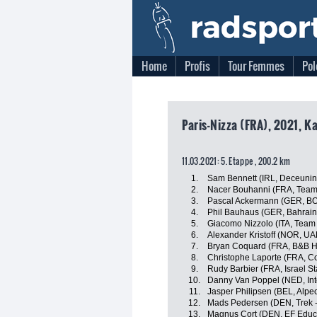
Home
Profis
Tour Femmes
Pol
Paris-Nizza (FRA), 2021, K
11.03.2021: 5. Etappe , 200.2 km
1.
Sam Bennett (IRL, Deceuninc
2.
Nacer Bouhanni (FRA, Team
3.
Pascal Ackermann (GER, BO
4.
Phil Bauhaus (GER, Bahrain 
5.
Giacomo Nizzolo (ITA, Tea
6.
Alexander Kristoff (NOR, U
7.
Bryan Coquard (FRA, B&B H
8.
Christophe Laporte (FRA, Cof
9.
Rudy Barbier (FRA, Israel St
10.
Danny Van Poppel (NED, Int
11.
Jasper Philipsen (BEL, Alpe
12.
Mads Pedersen (DEN, Trek -
13.
Magnus Cort (DEN, EF Educa