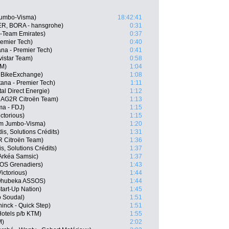
Jumbo-Visma)
18:42:41
R, BORA - hansgrohe)
0:31
-Team Emirates)
0:37
remier Tech)
0:40
na - Premier Tech)
0:41
istar Team)
0:58
SM)
1:04
 BikeExchange)
1:08
ana - Premier Tech)
1:11
al Direct Energie)
1:12
, AG2R Citroën Team)
1:13
a - FDJ)
1:15
ctorious)
1:15
am Jumbo-Visma)
1:20
is, Solutions Crédits)
1:31
 Citroën Team)
1:36
, Solutions Crédits)
1:37
Arkéa Samsic)
1:37
EOS Grenadiers)
1:43
ictorious)
1:44
Qhubeka ASSOS)
1:44
Start-Up Nation)
1:45
o Soudal)
1:51
inck - Quick Step)
1:51
otels p/b KTM)
1:55
M)
2:02