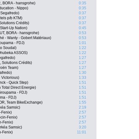
, BORA - hansgrohe)
0:35
ducation - Nippo)
0:35
 Segafredo)
0:37
tels p/b KTM)
0:37
 Solutions Crédits)
0:37
Start-Up Nation)
0:45
T, BORA - hansgrohe)
0:53
é - Wanty - Gobert Matériaux)
0:53
oupama - FDJ)
1:01
o Soudal)
1:22
Qhubeka ASSOS)
1:22
egafredo)
1:27
 Solutions Crédits)
1:27
roën Team)
1:27
afredo)
1:30
 Victorious)
1:33
ck - Quick Step)
1:51
Total Direct Energie)
1:51
Groupama - FDJ)
1:51
ama - FDJ)
1:51
OR, Team BikeExchange)
1:55
kéa Samsic)
2:19
-Fenix)
2:57
cin-Fenix)
2:57
n-Fenix)
2:57
rkéa Samsic)
3:20
n-Fenix)
11:01