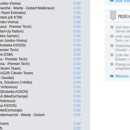
Alle Vi
Jumbo-Visma)
0:00
arché - Wanty - Gobert Matériaux)
0:00
-Team Emirates)
0:00
PROFI
tels p/b KTM)
0:00
mbo-Visma)
0:00
ana - Premier Tech)
0:00
Gall über
tart-Up Nation)
0:00
Jahren B
rkéa Samsic)
0:00
UAE verlä
eam Jumbo-Visma)
0:00
Toro
| 06.
Qhubeka ASSOS)
0:00
Teutenber
remier Tech)
0:00
Soudal -
am DSM)
0:00
Liste der
a - Premier Tech)
0:00
Etappe
| 
na - Premier Tech)
0:00
Rüegg au
itroën Team)
0:00
umgefah
, AG2R Citroën Team)
0:00
Weitere
o Soudal)
0:00
, Solutions Crédits)
0:00
Victorious)
0:00
m Qhubeka ASSOS)
0:00
am BikeExchange)
0:00
ictorious)
0:00
eka ASSOS)
0:00
BikeExchange)
0:00
Intermarché - Wanty - Gobert
0:00
 Team)
0:00
M)
0:00