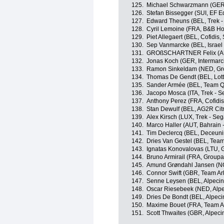
125.
Michael Schwarzmann (GER
126.
Stefan Bissegger (SUI, EF E
127.
Edward Theuns (BEL, Trek -
128.
Cyril Lemoine (FRA, B&B Ho
129.
Piet Allegaert (BEL, Cofidis,
130.
Sep Vanmarcke (BEL, Israel 
131.
GROßSCHARTNER Felix (AU
132.
Jonas Koch (GER, Intermarch
133.
Ramon Sinkeldam (NED, Gr
134.
Thomas De Gendt (BEL, Lott
135.
Sander Armée (BEL, Team 
136.
Jacopo Mosca (ITA, Trek - S
137.
Anthony Perez (FRA, Cofidis,
138.
Stan Dewulf (BEL, AG2R Cit
139.
Alex Kirsch (LUX, Trek - Seg
140.
Marco Haller (AUT, Bahrain -
141.
Tim Declercq (BEL, Deceunin
142.
Dries Van Gestel (BEL, Team 
143.
Ignatas Konovalovas (LTU, 
144.
Bruno Armirail (FRA, Group
145.
Amund Grøndahl Jansen (N
146.
Connor Swift (GBR, Team Ar
147.
Senne Leysen (BEL, Alpecin
148.
Oscar Riesebeek (NED, Alpe
149.
Dries De Bondt (BEL, Alpeci
150.
Maxime Bouet (FRA, Team A
151.
Scott Thwaites (GBR, Alpeci