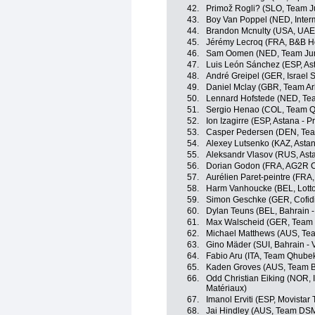
42.
Primož Rogli? (SLO, Team 
43.
Boy Van Poppel (NED, Interm
44.
Brandon Mcnulty (USA, UAE
45.
Jérémy Lecroq (FRA, B&B Ho
46.
Sam Oomen (NED, Team Ju
47.
Luis León Sánchez (ESP, Ast
48.
André Greipel (GER, Israel S
49.
Daniel Mclay (GBR, Team A
50.
Lennard Hofstede (NED, T
51.
Sergio Henao (COL, Team 
52.
Ion Izagirre (ESP, Astana - P
53.
Casper Pedersen (DEN, Te
54.
Alexey Lutsenko (KAZ, Astan
55.
Aleksandr Vlasov (RUS, Asta
56.
Dorian Godon (FRA, AG2R C
57.
Aurélien Paret-peintre (FRA
58.
Harm Vanhoucke (BEL, Lott
59.
Simon Geschke (GER, Cofidis
60.
Dylan Teuns (BEL, Bahrain - 
61.
Max Walscheid (GER, Tea
62.
Michael Matthews (AUS, Te
63.
Gino Mäder (SUI, Bahrain - V
64.
Fabio Aru (ITA, Team Qhub
65.
Kaden Groves (AUS, Team 
66.
Odd Christian Eiking (NOR, 
Matériaux)
67.
Imanol Erviti (ESP, Movistar
68.
Jai Hindley (AUS, Team DS