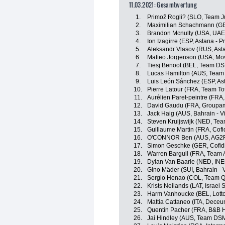
11.03.2021: Gesamtwertung
1.
Primož Rogli? (SLO, Team 
2.
Maximilian Schachmann (GE
3.
Brandon Mcnulty (USA, UAE
4.
Ion Izagirre (ESP, Astana - P
5.
Aleksandr Vlasov (RUS, Asta
6.
Matteo Jorgenson (USA, Mov
7.
Tiesj Benoot (BEL, Team D
8.
Lucas Hamilton (AUS, Team
9.
Luis León Sánchez (ESP, Ast
10.
Pierre Latour (FRA, Team Tot
11.
Aurélien Paret-peintre (FRA
12.
David Gaudu (FRA, Groupam
13.
Jack Haig (AUS, Bahrain - Vi
14.
Steven Kruijswijk (NED, Te
15.
Guillaume Martin (FRA, Cofid
16.
O'CONNOR Ben (AUS, AG2R
17.
Simon Geschke (GER, Cofidis
18.
Warren Barguil (FRA, Team 
19.
Dylan Van Baarle (NED, IN
20.
Gino Mäder (SUI, Bahrain - V
21.
Sergio Henao (COL, Team 
22.
Krists Neilands (LAT, Israel 
23.
Harm Vanhoucke (BEL, Lott
24.
Mattia Cattaneo (ITA, Deceun
25.
Quentin Pacher (FRA, B&B H
26.
Jai Hindley (AUS, Team DS