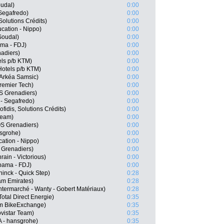
oudal)
0:00
 Segafredo)
0:00
Solutions Crédits)
0:00
cation - Nippo)
0:00
 Soudal)
0:00
ma - FDJ)
0:00
adiers)
0:00
els p/b KTM)
0:00
Hotels p/b KTM)
0:00
Arkéa Samsic)
0:00
Premier Tech)
0:00
 Grenadiers)
0:00
 - Segafredo)
0:00
fidis, Solutions Crédits)
0:00
Team)
0:00
S Grenadiers)
0:00
nsgrohe)
0:00
ation - Nippo)
0:00
Grenadiers)
0:00
ain - Victorious)
0:00
pama - FDJ)
0:00
inck - Quick Step)
0:28
am Emirates)
0:28
termarché - Wanty - Gobert Matériaux)
0:28
otal Direct Energie)
0:35
m BikeExchange)
0:35
vistar Team)
0:35
A - hansgrohe)
0:35