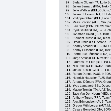
97.
Stefano Oldani (ITA, Lotto S
98.
Julien Bernard (FRA, Trek -
99.
Jelle Wallays (BEL, Cofidis, 
100.
Julien El Fares (FRA, EF Edu
101.
Philippe Gilbert (BEL, Lotto
102.
Miles Scotson (AUS, Groupa
103.
Ben Swift (GBR, INEOS Gren
104.
Cyril Gautier (FRA, B&B Hot
105.
Jonathan Hivert (FRA, B&B 
106.
Clément Russo (FRA, Team 
107.
Omar Fraile (ESP, Astana - 
108.
Andrey Amador (CRC, INEOS
109.
Kenny Elissonde (FRA, Trek
110.
Pierre-Luc Périchon (FRA, Co
111.
Jorge Arcas (ESP, Movistar 
112.
Laurens De Plus (BEL, INEO
113.
Nils Politt (GER, BORA - ha
114.
Jonas Rutsch (GER, EF Educ
115.
Rohan Dennis (AUS, INEOS 
116.
Heinrich Haussler (AUS, Bahr
117.
Arnaud Démare (FRA, Grou
118.
Yves Lampaert (BEL, Deceun
119.
Matteo Trentin (ITA, UAE-Te
120.
Taco Van Der Hoorn (NED, In
121.
Anthony Turgis (FRA, Team T
122.
Alex Edmondson (AUS, Tea
123.
Gregor Mühlberger (AUT, Mo
124.
Cesare Benedetti (ITA, BOR