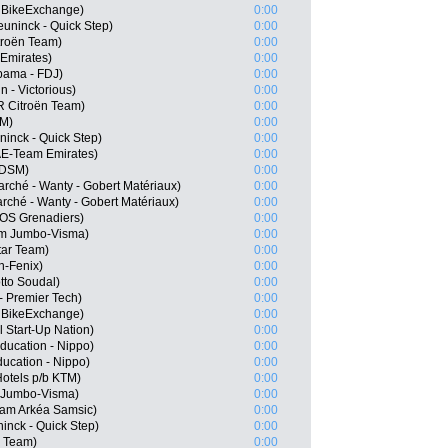
 BikeExchange)
0:00
uninck - Quick Step)
0:00
troën Team)
0:00
Emirates)
0:00
pama - FDJ)
0:00
n - Victorious)
0:00
 Citroën Team)
0:00
SM)
0:00
inck - Quick Step)
0:00
AE-Team Emirates)
0:00
 DSM)
0:00
rché - Wanty - Gobert Matériaux)
0:00
arché - Wanty - Gobert Matériaux)
0:00
EOS Grenadiers)
0:00
am Jumbo-Visma)
0:00
tar Team)
0:00
n-Fenix)
0:00
tto Soudal)
0:00
- Premier Tech)
0:00
 BikeExchange)
0:00
l Start-Up Nation)
0:00
ducation - Nippo)
0:00
ucation - Nippo)
0:00
otels p/b KTM)
0:00
 Jumbo-Visma)
0:00
eam Arkéa Samsic)
0:00
inck - Quick Step)
0:00
r Team)
0:00