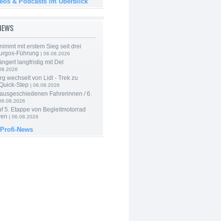
deos & Podcasts im Überblick
-NEWS
nimmt mit erstem Sieg seit drei
urgos-Führung
| 06.08.2026
ngert langfristig mit Del
08.2026
g wechselt von Lidl - Trek zu
 Quick-Step
| 06.08.2026
 ausgeschiedenen Fahrerinnen / 6.
06.08.2026
f 5. Etappe von Begleitmotorrad
ren
| 06.08.2026
 Profi-News