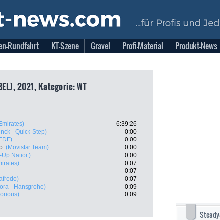
en-Rundfahrt
KT-Szene
Gravel
Profi-Material
Produkt-News
BEL), 2021, Kategorie: WT
mirates)
6:39:26
nck - Quick-Step)
0:00
 FDF)
0:00
ro
(Movistar Team)
0:00
rt-Up Nation)
0:00
irates)
0:07
0:07
afredo)
0:07
ora - Hansgrohe)
0:09
torious)
0:09
Steady