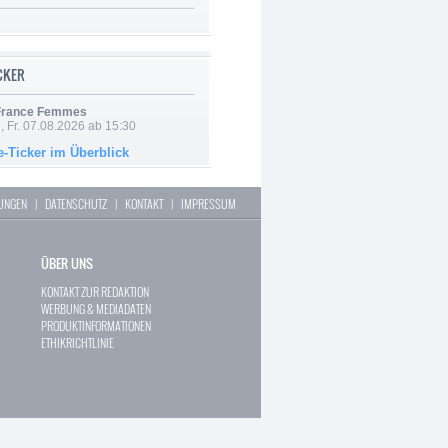
ICKER
 France Femmes
, Fr. 07.08.2026 ab 15:30
e-Ticker im Überblick
LUNGEN
|
DATENSCHUTZ
|
KONTAKT
|
IMPRESSUM
ÜBER UNS
KONTAKT ZUR REDAKTION
WERBUNG & MEDIADATEN
PRODUKTINFORMATIONEN
ETHIKRICHTLINIE