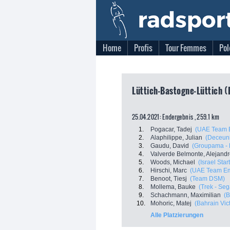
Home
Profis
Tour Femmes
Pol
Lüttich-Bastogne-Lüttich (
25.04.2021: Endergebnis , 259.1 km
1.
Pogacar, Tadej
(UAE Team E
2.
Alaphilippe, Julian
(Deceuni
3.
Gaudu, David
(Groupama -
4.
Valverde Belmonte, Alejand
5.
Woods, Michael
(Israel Sta
6.
Hirschi, Marc
(UAE Team Em
7.
Benoot, Tiesj
(Team DSM)
8.
Mollema, Bauke
(Trek - Seg
9.
Schachmann, Maximilian
(B
10.
Mohoric, Matej
(Bahrain Vic
Alle Platzierungen