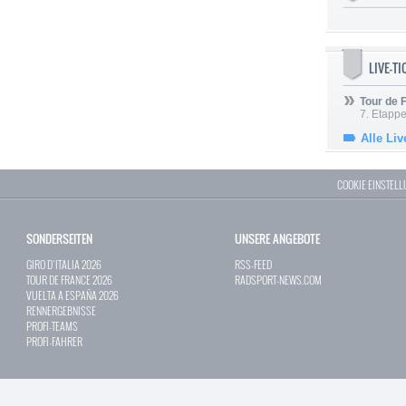
LIVE-T
Tour de
7. Etappe
Alle Liv
COOKIE EINSTEL
SONDERSEITEN
UNSERE ANGEBOTE
GIRO D`ITALIA 2026
RSS-FEED
TOUR DE FRANCE 2026
RADSPORT-NEWS.COM
VUELTA A ESPAÑA 2026
RENNERGEBNISSE
PROFI-TEAMS
PROFI-FAHRER