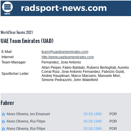
WorldTour-Teams 2021
UAE Team Emirates (UAD)
E-Mail
team@uaeteamemirates.com
Internet
http://www.uaeteamemirates.com
Team-Manager
Fernandez, Jose Antonio
Allan Peiper, Fabio Baldato, Rubens Bertogliati, Aurelio
Corral Ruiz, Jose Antonio Fernandez, Fabrizio Guidi,
Sportlicher Leiter
Andrej Hauptman, Marco Marzano, Manuele Mori,
Simone Pedrazzini, John Wakefield
Fahrer
Alves Oliveira, Ivo Emanuel
05.09.1996
POR
Alves Oliveira, Rui Filipe
05.09.1996
POR
Alves Oliveira, Rui Filipe
05.09.1996
POR