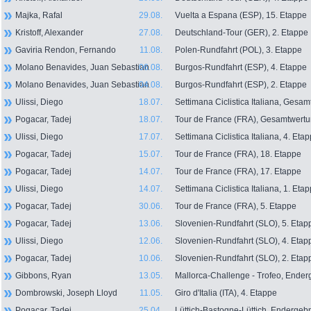
Majka, Rafal
29.08.
Vuelta a Espana (ESP), 15. Etappe
Kristoff, Alexander
27.08.
Deutschland-Tour (GER), 2. Etappe
Gaviria Rendon, Fernando
11.08.
Polen-Rundfahrt (POL), 3. Etappe
Molano Benavides, Juan Sebastian
06.08.
Burgos-Rundfahrt (ESP), 4. Etappe
Molano Benavides, Juan Sebastian
04.08.
Burgos-Rundfahrt (ESP), 2. Etappe
Ulissi, Diego
18.07.
Settimana Ciclistica Italiana, Gesa
Pogacar, Tadej
18.07.
Tour de France (FRA), Gesamtwert
Ulissi, Diego
17.07.
Settimana Ciclistica Italiana, 4. Eta
Pogacar, Tadej
15.07.
Tour de France (FRA), 18. Etappe
Pogacar, Tadej
14.07.
Tour de France (FRA), 17. Etappe
Ulissi, Diego
14.07.
Settimana Ciclistica Italiana, 1. Eta
Pogacar, Tadej
30.06.
Tour de France (FRA), 5. Etappe
Pogacar, Tadej
13.06.
Slovenien-Rundfahrt (SLO), 5. Etap
Ulissi, Diego
12.06.
Slovenien-Rundfahrt (SLO), 4. Etap
Pogacar, Tadej
10.06.
Slovenien-Rundfahrt (SLO), 2. Etap
Gibbons, Ryan
13.05.
Mallorca-Challenge - Trofeo, Ender
Dombrowski, Joseph Lloyd
11.05.
Giro d'Italia (ITA), 4. Etappe
Pogacar, Tadej
25.04.
Lüttich-Bastogne-Lüttich, Endergeb