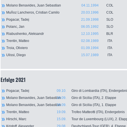
Molano Benavides, Juan Sebastian
04.11.1994
COL
Muñoz Lancheros, Cristian Camilo
20.03.1996
COL
Pogacar, Tadej
21.09.1998
SLO
Polanc, Jan
06.05.1992
SLO
Riabushenko, Aleksandr
12.10.1995
BLR
Trentin, Matteo
02.08.1989
ITA
Troia, Oliviero
01.09.1994
ITA
Ulissi, Diego
15.07.1989
ITA
Erfolge 2021
Pogacar, Tadej
09.10.
Giro di Lombardia (ITA), Endergebn
Molano Benavides, Juan Sebastian
29.09.
Giro di Sicilia (ITA), 2. Etappe
Molano Benavides, Juan Sebastian
28.09.
Giro di Sicilia (ITA), 1. Etappe
Trentin, Matteo
19.09.
Trofeo Matteotti (ITA), Endergebnis
Hirschi, Marc
15.09.
Tour de Luxembourg (LUX), 2. Etap
Kristoff, Alexander
29.08.
Deutschland-Tour (GER), 4. Etappe