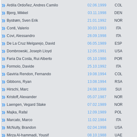
Ardila Ordoñez, Andres Camilo
02.06.1999
COL
Bjerg, Mikkel
03.11.1998
DEN
Bystrøm, Sven Erik
21.01.1992
NOR
Conti, Valerio
30.03.1993
ITA
Covi, Alessandro
28.09.1998
ITA
De La Cruz Melgarejo, David
06.05.1989
ESP
Dombrowski, Joseph Lloyd
12.05.1991
USA
Faria Da Costa, Rui Alberto
05.10.1986
POR
Formolo, Davide
25.10.1992
ITA
Gaviria Rendon, Fernando
19.08.1994
COL
Gibbons, Ryan
13.08.1994
RSA
Hirschi, Marc
24.08.1998
SUI
Kristoff, Alexander
05.07.1987
NOR
Laengen, Vegard Stake
07.02.1989
NOR
Majka, Rafal
12.09.1989
POL
Marcato, Marco
11.02.1984
ITA
McNulty, Brandon
02.04.1998
USA
Mirza Al-hammadi, Yousif
08.10.1988
UAE