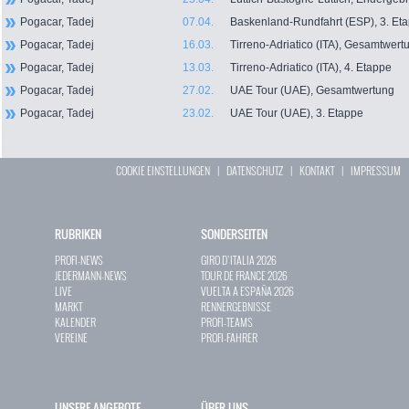
Pogacar, Tadej
07.04.
Baskenland-Rundfahrt (ESP), 3. Et
Pogacar, Tadej
16.03.
Tirreno-Adriatico (ITA), Gesamtwert
Pogacar, Tadej
13.03.
Tirreno-Adriatico (ITA), 4. Etappe
Pogacar, Tadej
27.02.
UAE Tour (UAE), Gesamtwertung
Pogacar, Tadej
23.02.
UAE Tour (UAE), 3. Etappe
COOKIE EINSTELLUNGEN
|
DATENSCHUTZ
|
KONTAKT
|
IMPRESSUM
RUBRIKEN
SONDERSEITEN
PROFI-NEWS
GIRO D`ITALIA 2026
JEDERMANN-NEWS
TOUR DE FRANCE 2026
LIVE
VUELTA A ESPAÑA 2026
MARKT
RENNERGEBNISSE
KALENDER
PROFI-TEAMS
VEREINE
PROFI-FAHRER
UNSERE ANGEBOTE
ÜBER UNS