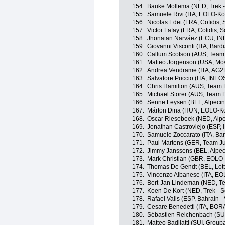
154.
Bauke Mollema (NED, Trek -
155.
Samuele Rivi (ITA, EOLO-K
156.
Nicolas Edet (FRA, Cofidis, 
157.
Victor Lafay (FRA, Cofidis, S
158.
Jhonatan Narváez (ECU, IN
159.
Giovanni Visconti (ITA, Bar
160.
Callum Scotson (AUS, Team
161.
Matteo Jorgenson (USA, Mov
162.
Andrea Vendrame (ITA, AG2
163.
Salvatore Puccio (ITA, INEO
164.
Chris Hamilton (AUS, Team
165.
Michael Storer (AUS, Team
166.
Senne Leysen (BEL, Alpecin
167.
Márton Dina (HUN, EOLO-K
168.
Oscar Riesebeek (NED, Alpe
169.
Jonathan Castroviejo (ESP,
170.
Samuele Zoccarato (ITA, Ba
171.
Paul Martens (GER, Team J
172.
Jimmy Janssens (BEL, Alpec
173.
Mark Christian (GBR, EOLO
174.
Thomas De Gendt (BEL, Lott
175.
Vincenzo Albanese (ITA, E
176.
Bert-Jan Lindeman (NED, 
177.
Koen De Kort (NED, Trek - 
178.
Rafael Valls (ESP, Bahrain - 
179.
Cesare Benedetti (ITA, BOR
180.
Sébastien Reichenbach (SU
181.
Matteo Badilatti (SUI, Grou