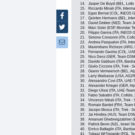
14.
Jasper De Buyst (BEL, Lotto
15.
Riccardo Minali (ITA, Interm
16.
Egan Bernal (COL, INEOS G
Facebook
17.
Quinten Hermans (BEL, Inter
18.
David Dekker (NED, Team 
Twitter
19.
Marc Soler (ESP, Movistar T
20.
Filippo Ganna (ITA, INEOS G
21.
Simone Consonni (ITA, Cofidi
Newsletter:
22.
Andrea Pasqualon (ITA, Inte
23.
Maximiliano Richeze (ARG,
24.
Fernando Gaviria (COL, UA
25.
Nico Denz (GER, Team DSM
26.
Davide Gabburo (ITA, Bardi
27.
Giulio Ciccone (ITA, Trek - 
28.
Gianni Vermeersch (BEL, Alp
29.
Larry Warbasse (USA, AG2R
30.
Alessandro Covi (ITA, UAE-
31.
Alexander Krieger (GER, Alp
32.
Diego Ulissi (ITA, UAE-Team
33.
Fabio Sabatini (ITA, Cofidis,
34.
Vincenzo Nibali (ITA, Trek -
35.
Romain Bardet (FRA, Team
36.
Jacopo Mosca (ITA, Trek - S
37.
Jai Hindley (AUS, Team DS
38.
Amanuel Ghebreigzabhier (E
39.
Patrick Bevin (NZL, Israel St
40.
Enrico Battaglin (ITA, Bardi
41.
?ukasz Wi?niowski (POL, 