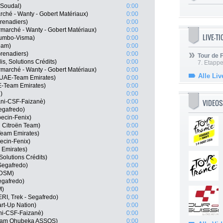
 Soudal)
0:00
arché - Wanty - Gobert Matériaux)
0:00
renadiers)
0:00
marché - Wanty - Gobert Matériaux)
0:00
LIVE-T
Jumbo-Visma)
0:00
eam)
0:00
renadiers)
0:00
Tour de
s, Solutions Crédits)
0:00
7. Etappe
rmarché - Wanty - Gobert Matériaux)
0:00
Alle Liv
 UAE-Team Emirates)
0:00
E-Team Emirates)
0:00
)
0:00
VIDEOS
ani-CSF-Faizanè)
0:00
Segafredo)
0:00
ecin-Fenix)
0:00
 Citroën Team)
0:00
Team Emirates)
0:00
ecin-Fenix)
0:00
 Emirates)
0:00
 Solutions Crédits)
0:00
 Segafredo)
0:00
 DSM)
0:00
egafredo)
0:00
M)
0:00
RI, Trek - Segafredo)
0:00
art-Up Nation)
0:00
ani-CSF-Faizanè)
0:00
Team Qhubeka ASSOS)
0:00