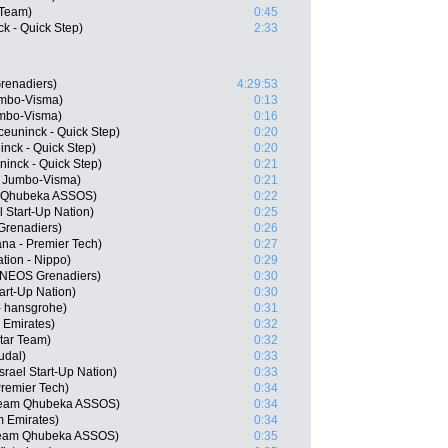
 Team)
0:45
k - Quick Step)
2:33
renadiers)
4:29:53
umbo-Visma)
0:13
mbo-Visma)
0:16
euninck - Quick Step)
0:20
nck - Quick Step)
0:20
inck - Quick Step)
0:21
 Jumbo-Visma)
0:21
m Qhubeka ASSOS)
0:22
l Start-Up Nation)
0:25
Grenadiers)
0:26
na - Premier Tech)
0:27
ation - Nippo)
0:29
 INEOS Grenadiers)
0:30
art-Up Nation)
0:30
- hansgrohe)
0:31
 Emirates)
0:32
tar Team)
0:32
udal)
0:33
srael Start-Up Nation)
0:33
Premier Tech)
0:34
 Team Qhubeka ASSOS)
0:34
m Emirates)
0:34
 Team Qhubeka ASSOS)
0:35