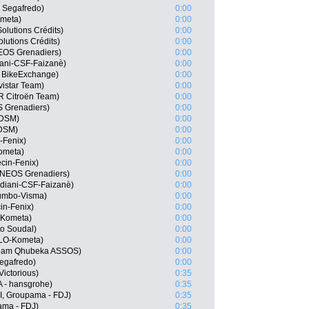
 Segafredo)
0:00
ometa)
0:00
Solutions Crédits)
0:00
olutions Crédits)
0:00
EOS Grenadiers)
0:00
diani-CSF-Faizanè)
0:00
 BikeExchange)
0:00
istar Team)
0:00
R Citroën Team)
0:00
S Grenadiers)
0:00
 DSM)
0:00
 DSM)
0:00
-Fenix)
0:00
ometa)
0:00
cin-Fenix)
0:00
 INEOS Grenadiers)
0:00
rdiani-CSF-Faizanè)
0:00
umbo-Visma)
0:00
in-Fenix)
0:00
-Kometa)
0:00
o Soudal)
0:00
OLO-Kometa)
0:00
Team Qhubeka ASSOS)
0:00
Segafredo)
0:00
Victorious)
0:35
A - hansgrohe)
0:35
I, Groupama - FDJ)
0:35
pama - FDJ)
0:35