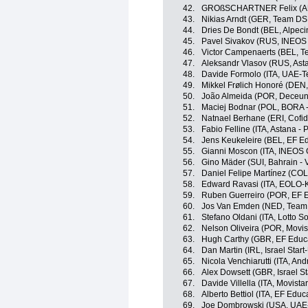
42.
GROßSCHARTNER Felix (AU
43.
Nikias Arndt (GER, Team D
44.
Dries De Bondt (BEL, Alpeci
45.
Pavel Sivakov (RUS, INEOS
46.
Victor Campenaerts (BEL,
47.
Aleksandr Vlasov (RUS, Asta
48.
Davide Formolo (ITA, UAE-T
49.
Mikkel Frølich Honoré (DEN,
50.
João Almeida (POR, Deceuni
51.
Maciej Bodnar (POL, BORA 
52.
Natnael Berhane (ERI, Cofidi
53.
Fabio Felline (ITA, Astana - 
54.
Jens Keukeleire (BEL, EF Ed
55.
Gianni Moscon (ITA, INEOS 
56.
Gino Mäder (SUI, Bahrain - V
57.
Daniel Felipe Martínez (CO
58.
Edward Ravasi (ITA, EOLO-
59.
Ruben Guerreiro (POR, EF E
60.
Jos Van Emden (NED, Team
61.
Stefano Oldani (ITA, Lotto S
62.
Nelson Oliveira (POR, Movis
63.
Hugh Carthy (GBR, EF Educa
64.
Dan Martin (IRL, Israel Start
65.
Nicola Venchiarutti (ITA, And
66.
Alex Dowsett (GBR, Israel St
67.
Davide Villella (ITA, Movista
68.
Alberto Bettiol (ITA, EF Educ
69.
Joe Dombrowski (USA, UAE