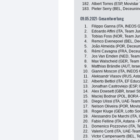
182.
Albert Torres (ESP, Movistar
183.
Pieter Serry (BEL, Deceuninc
09.05.2021: Gesamtwertung
1.
Filippo Ganna (ITA, INEOS G
2.
Edoardo Affini (ITA, Team J
3.
Tobias Foss (NOR, Team Ju
4.
Remco Evenepoel (BEL, Dec
5.
João Almeida (POR, Deceuni
6.
Rémi Cavagna (FRA, Deceun
7.
Jos Van Emden (NED, Team
8.
Max Walscheid (GER, Tea
9.
Matthias Brändle (AUT, Israe
10.
Gianni Moscon (ITA, INEOS 
11.
Aleksandr Vlasov (RUS, Asta
12.
Alberto Bettiol (ITA, EF Educ
13.
Jonathan Castroviejo (ESP,
14.
Alex Dowsett (GBR, Israel St
15.
Maciej Bodnar (POL, BORA 
16.
Diego Ulissi (ITA, UAE-Team
17.
Nelson Oliveira (POR, Movis
18.
Roger Kluge (GER, Lotto So
19.
Alessandro De Marchi (ITA, I
20.
Fabio Felline (ITA, Astana - 
21.
Domenico Pozzovivo (ITA,
22.
Valerio Conti (ITA, UAE-Tea
23.
Victor Campenaerts (BEL,