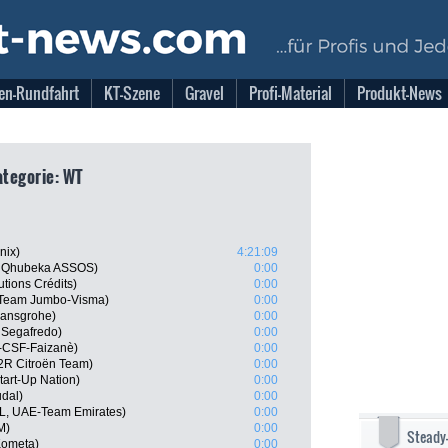
en-Rundfahrt
KT-Szene
Gravel
Profi-Material
Produkt-News
Kategorie: WT
nix)
4:21:09
m Qhubeka ASSOS)
0:00
lutions Crédits)
0:00
Team Jumbo-Visma)
0:00
hansgrohe)
0:00
- Segafredo)
0:00
ni-CSF-Faizanè)
0:00
R Citroën Team)
0:00
tart-Up Nation)
0:00
dal)
0:00
L, UAE-Team Emirates)
0:00
M)
0:00
Steady
Kometa)
0:00