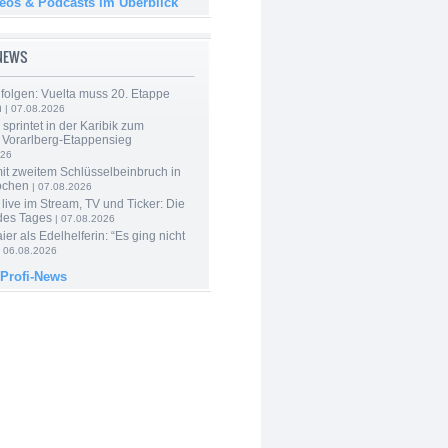
deos & Podcasts im Überblick
-NEWS
folgen: Vuelta muss 20. Etappe
n
| 07.08.2026
 sprintet in der Karibik zum
 Vorarlberg-Etappensieg
026
mit zweitem Schlüsselbeinbruch in
ochen
| 07.08.2026
live im Stream, TV und Ticker: Die
des Tages
| 07.08.2026
er als Edelhelferin: “Es ging nicht
 06.08.2026
 Profi-News