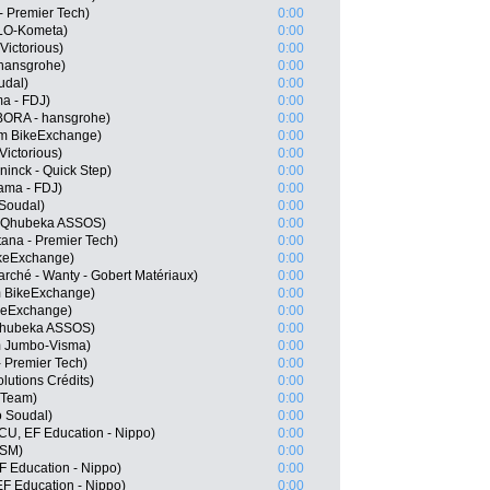
- Premier Tech)
0:00
OLO-Kometa)
0:00
Victorious)
0:00
 hansgrohe)
0:00
udal)
0:00
a - FDJ)
0:00
ORA - hansgrohe)
0:00
m BikeExchange)
0:00
Victorious)
0:00
inck - Quick Step)
0:00
ama - FDJ)
0:00
Soudal)
0:00
m Qhubeka ASSOS)
0:00
ana - Premier Tech)
0:00
keExchange)
0:00
rché - Wanty - Gobert Matériaux)
0:00
 BikeExchange)
0:00
ikeExchange)
0:00
Qhubeka ASSOS)
0:00
 Jumbo-Visma)
0:00
- Premier Tech)
0:00
Solutions Crédits)
0:00
r Team)
0:00
o Soudal)
0:00
CU, EF Education - Nippo)
0:00
DSM)
0:00
F Education - Nippo)
0:00
EF Education - Nippo)
0:00