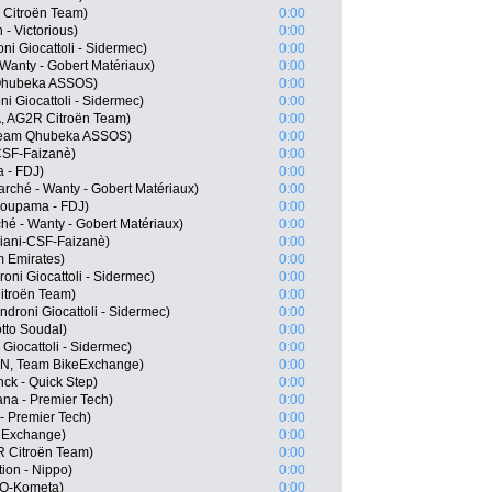
 Citroën Team)
0:00
- Victorious)
0:00
ni Giocattoli - Sidermec)
0:00
 Wanty - Gobert Matériaux)
0:00
 Qhubeka ASSOS)
0:00
i Giocattoli - Sidermec)
0:00
, AG2R Citroën Team)
0:00
 Team Qhubeka ASSOS)
0:00
-CSF-Faizanè)
0:00
a - FDJ)
0:00
rché - Wanty - Gobert Matériaux)
0:00
roupama - FDJ)
0:00
rché - Wanty - Gobert Matériaux)
0:00
iani-CSF-Faizanè)
0:00
m Emirates)
0:00
roni Giocattoli - Sidermec)
0:00
itroën Team)
0:00
roni Giocattoli - Sidermec)
0:00
tto Soudal)
0:00
i Giocattoli - Sidermec)
0:00
EN, Team BikeExchange)
0:00
k - Quick Step)
0:00
tana - Premier Tech)
0:00
- Premier Tech)
0:00
keExchange)
0:00
R Citroën Team)
0:00
ion - Nippo)
0:00
LO-Kometa)
0:00