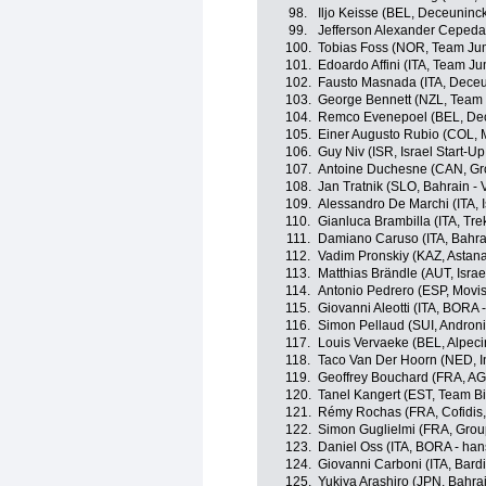
98.
Iljo Keisse (BEL, Deceuninck
99.
Jefferson Alexander Cepeda 
100.
Tobias Foss (NOR, Team Ju
101.
Edoardo Affini (ITA, Team J
102.
Fausto Masnada (ITA, Deceu
103.
George Bennett (NZL, Team
104.
Remco Evenepoel (BEL, Dec
105.
Einer Augusto Rubio (COL, 
106.
Guy Niv (ISR, Israel Start-Up
107.
Antoine Duchesne (CAN, Gr
108.
Jan Tratnik (SLO, Bahrain - V
109.
Alessandro De Marchi (ITA, I
110.
Gianluca Brambilla (ITA, Tre
111.
Damiano Caruso (ITA, Bahrai
112.
Vadim Pronskiy (KAZ, Astana
113.
Matthias Brändle (AUT, Israe
114.
Antonio Pedrero (ESP, Movi
115.
Giovanni Aleotti (ITA, BORA 
116.
Simon Pellaud (SUI, Androni 
117.
Louis Vervaeke (BEL, Alpeci
118.
Taco Van Der Hoorn (NED, In
119.
Geoffrey Bouchard (FRA, A
120.
Tanel Kangert (EST, Team 
121.
Rémy Rochas (FRA, Cofidis, 
122.
Simon Guglielmi (FRA, Gro
123.
Daniel Oss (ITA, BORA - ha
124.
Giovanni Carboni (ITA, Bard
125.
Yukiya Arashiro (JPN, Bahrai