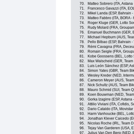
70.
Matteo Sobrero (ITA, Astana 
71.
Francesco Gavazzi (ITA, E
72.
Mikel Landa (ESP, Bahrain - 
73.
Matteo Fabbro (ITA, BORA -
74.
Roger Kluge (GER, Lotto So
75.
Rudy Molard (FRA, Groupam
76.
Emanuel Buchmann (GER, B
77.
Michael Hepburn (AUS, Tea
78.
Pello Bilbao (ESP, Bahrain - 
79.
Rémi Cavagna (FRA, Deceun
80.
Romain Seigle (FRA, Group
81.
Kobe Goossens (BEL, Lotto 
82.
Max Walscheid (GER, Tea
83.
Luis León Sánchez (ESP, Ast
84.
Simon Yates (GBR, Team Bi
85.
Wesley Kreder (NED, Interma
86.
Cameron Meyer (AUS, Team
87.
Nick Schultz (AUS, Team B
88.
Mauro Schmid (SUI, Team 
89.
Koen Bouwman (NED, Team
90.
Gorka Izagirre (ESP, Astana 
91.
Attilio Viviani (ITA, Cofidis, 
92.
Dario Cataldo (ITA, Movista
93.
Harm Vanhoucke (BEL, Lott
94.
Jonathan Klever Caicedo (E
95.
Nicolas Roche (IRL, Team 
96.
Tejay Van Garderen (USA, E
97.
Julius Van Den Berg (NED, 