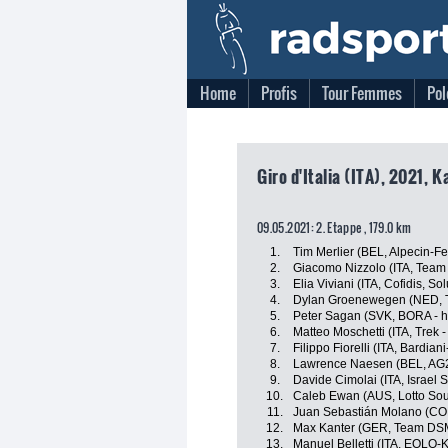
Home
Profis
Tour Femmes
Pol
Giro d'Italia (ITA), 2021, 
09.05.2021: 2. Etappe , 179.0 km
1.
Tim Merlier (BEL, Alpecin-Fe
2.
Giacomo Nizzolo (ITA, Tea
3.
Elia Viviani (ITA, Cofidis, So
4.
Dylan Groenewegen (NED, 
5.
Peter Sagan (SVK, BORA - 
6.
Matteo Moschetti (ITA, Trek 
7.
Filippo Fiorelli (ITA, Bardia
8.
Lawrence Naesen (BEL, AG2
9.
Davide Cimolai (ITA, Israel S
10.
Caleb Ewan (AUS, Lotto Sou
11.
Juan Sebastián Molano (CO
12.
Max Kanter (GER, Team DS
13.
Manuel Belletti (ITA, EOLO-