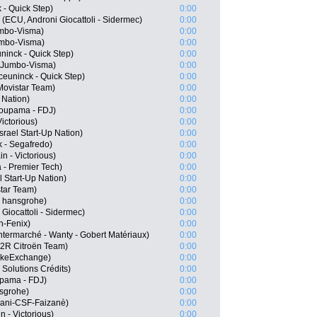
 - Quick Step)
0:00
(ECU, Androni Giocattoli - Sidermec)
0:00
mbo-Visma)
0:00
umbo-Visma)
0:00
ninck - Quick Step)
0:00
 Jumbo-Visma)
0:00
euninck - Quick Step)
0:00
Movistar Team)
0:00
 Nation)
0:00
oupama - FDJ)
0:00
ictorious)
0:00
srael Start-Up Nation)
0:00
k - Segafredo)
0:00
n - Victorious)
0:00
 - Premier Tech)
0:00
l Start-Up Nation)
0:00
star Team)
0:00
- hansgrohe)
0:00
Giocattoli - Sidermec)
0:00
n-Fenix)
0:00
termarché - Wanty - Gobert Matériaux)
0:00
G2R Citroën Team)
0:00
BikeExchange)
0:00
Solutions Crédits)
0:00
upama - FDJ)
0:00
nsgrohe)
0:00
iani-CSF-Faizanè)
0:00
n - Victorious)
0:00