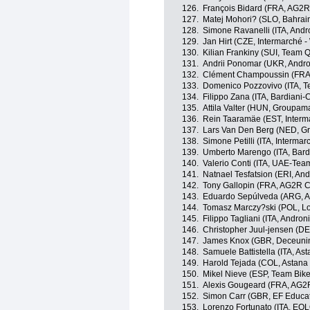
126.
François Bidard (FRA, AG2R
127.
Matej Mohori? (SLO, Bahrain 
128.
Simone Ravanelli (ITA, Andro
129.
Jan Hirt (CZE, Intermarché -
130.
Kilian Frankiny (SUI, Team
131.
Andrii Ponomar (UKR, Andron
132.
Clément Champoussin (FRA
133.
Domenico Pozzovivo (ITA,
134.
Filippo Zana (ITA, Bardiani
135.
Attila Valter (HUN, Groupam
136.
Rein Taaramäe (EST, Interma
137.
Lars Van Den Berg (NED, G
138.
Simone Petilli (ITA, Interma
139.
Umberto Marengo (ITA, Bard
140.
Valerio Conti (ITA, UAE-Tea
141.
Natnael Tesfatsion (ERI, And
142.
Tony Gallopin (FRA, AG2R C
143.
Eduardo Sepúlveda (ARG, And
144.
Tomasz Marczy?ski (POL, Lo
145.
Filippo Tagliani (ITA, Andron
146.
Christopher Juul-jensen (D
147.
James Knox (GBR, Deceuninc
148.
Samuele Battistella (ITA, As
149.
Harold Tejada (COL, Astana 
150.
Mikel Nieve (ESP, Team Bi
151.
Alexis Gougeard (FRA, AG2
152.
Simon Carr (GBR, EF Educat
153.
Lorenzo Fortunato (ITA, EO