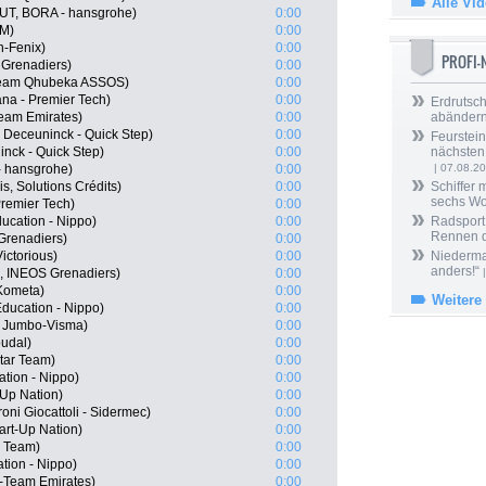
Alle Vi
T, BORA - hansgrohe)
0:00
SM)
0:00
n-Fenix)
0:00
PROFI
 Grenadiers)
0:00
 Team Qhubeka ASSOS)
0:00
na - Premier Tech)
0:00
Erdrutsch
eam Emirates)
0:00
abänder
 Deceuninck - Quick Step)
0:00
Feurstein
nck - Quick Step)
0:00
nächsten
- hansgrohe)
0:00
| 07.08.2
s, Solutions Crédits)
0:00
Schiffer 
sechs W
Premier Tech)
0:00
ucation - Nippo)
0:00
Radsport 
Rennen 
Grenadiers)
0:00
ictorious)
0:00
Niedermai
anders!“
L, INEOS Grenadiers)
0:00
|
Kometa)
0:00
Weitere
ducation - Nippo)
0:00
 Jumbo-Visma)
0:00
oudal)
0:00
tar Team)
0:00
tion - Nippo)
0:00
-Up Nation)
0:00
roni Giocattoli - Sidermec)
0:00
art-Up Nation)
0:00
r Team)
0:00
ation - Nippo)
0:00
-Team Emirates)
0:00