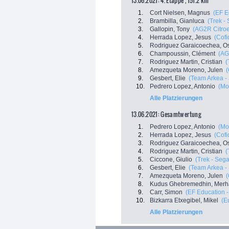
13.06.2021: 4. Etappe , 151.2 km
1.
Cort Nielsen, Magnus
(EF E
2.
Brambilla, Gianluca
(Trek -
3.
Gallopin, Tony
(AG2R Citro
4.
Herrada Lopez, Jesus
(Cofi
5.
Rodriguez Garaicoechea, O
6.
Champoussin, Clément
(AG
7.
Rodriguez Martin, Cristian
(
8.
Amezqueta Moreno, Julen
9.
Gesbert, Elie
(Team Arkea -
10.
Pedrero Lopez, Antonio
(Mo
Alle Platzierungen
13.06.2021: Gesamtwertung
1.
Pedrero Lopez, Antonio
(Mo
2.
Herrada Lopez, Jesus
(Cofi
3.
Rodriguez Garaicoechea, O
4.
Rodriguez Martin, Cristian
(
5.
Ciccone, Giulio
(Trek - Sega
6.
Gesbert, Elie
(Team Arkea -
7.
Amezqueta Moreno, Julen
8.
Kudus Ghebremedhin, Merh
9.
Carr, Simon
(EF Education -
10.
Bizkarra Etxegibel, Mikel
(E
Alle Platzierungen