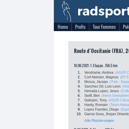
Home
Profis
Tour Femmes
Pol
Route d’Occitanie (FRA), 2
10.06.2021: 1. Etappe , 156.5 km
1.
Vendrame, Andrea
(AG2R C
2.
Cort Nielsen, Magnus
(EF E
3.
Mosca, Jacopo
(Trek - Sega
4.
Sanchez Gil, Luis Leon
(Ast
5.
Herrada Lopez, Jesus
(Cofi
6.
Swift, Ben
(Ineos Grenadier
7.
Gallopin, Tony
(AG2R Citro
8.
Hardy, Romain
(Team Arkea
9.
Lopez Fuentes, Diego
(Equ
10.
Garcia Sosa, Jhojan Orland
Alle Platzierungen