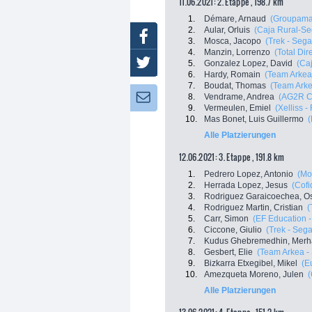
11.06.2021: 2. Etappe , 198.7 km
1.
Démare, Arnaud
(Groupama
2.
Aular, Orluis
(Caja Rural-S
Facebook
3.
Mosca, Jacopo
(Trek - Sega
4.
Manzin, Lorrenzo
(Total Dir
Twitter
5.
Gonzalez Lopez, David
(Ca
6.
Hardy, Romain
(Team Arkea
7.
Boudat, Thomas
(Team Arke
8.
Vendrame, Andrea
(AG2R C
Newsletter:
9.
Vermeulen, Emiel
(Xelliss -
10.
Mas Bonet, Luis Guillermo
(
Alle Platzierungen
12.06.2021: 3. Etappe , 191.8 km
1.
Pedrero Lopez, Antonio
(Mo
2.
Herrada Lopez, Jesus
(Cofi
3.
Rodriguez Garaicoechea, O
4.
Rodriguez Martin, Cristian
(
5.
Carr, Simon
(EF Education -
6.
Ciccone, Giulio
(Trek - Sega
7.
Kudus Ghebremedhin, Merh
8.
Gesbert, Elie
(Team Arkea -
9.
Bizkarra Etxegibel, Mikel
(E
10.
Amezqueta Moreno, Julen
Alle Platzierungen