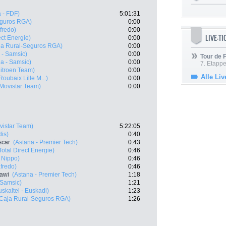
 - FDF)
5:01:31
eguros RGA)
0:00
fredo)
0:00
LIVE-T
ect Energie)
0:00
ja Rural-Seguros RGA)
0:00
 - Samsic)
0:00
Tour de
a - Samsic)
0:00
7. Etappe
itroen Team)
0:00
Alle Liv
 Roubaix Lille M...)
0:00
Movistar Team)
0:00
vistar Team)
5:22:05
dis)
0:40
scar
(Astana - Premier Tech)
0:43
Total Direct Energie)
0:46
 Nippo)
0:46
fredo)
0:46
awi
(Astana - Premier Tech)
1:18
 Samsic)
1:21
uskaltel - Euskadi)
1:23
(Caja Rural-Seguros RGA)
1:26