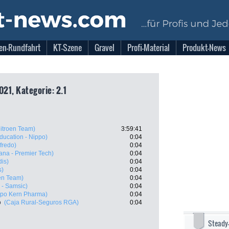
en-Rundfahrt
KT-Szene
Gravel
Profi-Material
Produkt-News
021, Kategorie: 2.1
itroen Team)
3:59:41
ducation - Nippo)
0:04
fredo)
0:04
ana - Premier Tech)
0:04
dis)
0:04
s)
0:04
en Team)
0:04
 - Samsic)
0:04
ipo Kern Pharma)
0:04
o
(Caja Rural-Seguros RGA)
0:04
Steady