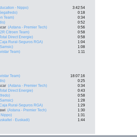
ducation - Nippo)
3:42:54
 Segafredo)
0:18
en Team)
0:34
dis)
0:52
scar
(Astana - Premier Tech)
0:56
2R Citroen Team)
0:58
Total Direct Energie)
0:58
(Caja Rural-Seguros RGA)
1:04
 Samsic)
1:08
vistar Team)
1:11
vistar Team)
18:07:16
dis)
0:25
scar
(Astana - Premier Tech)
0:34
Total Direct Energie)
0:43
fredo)
0:58
 Samsic)
1:28
(Caja Rural-Seguros RGA)
1:29
awi
(Astana - Premier Tech)
1:30
 Nippo)
1:31
uskaltel - Euskadi)
1:44