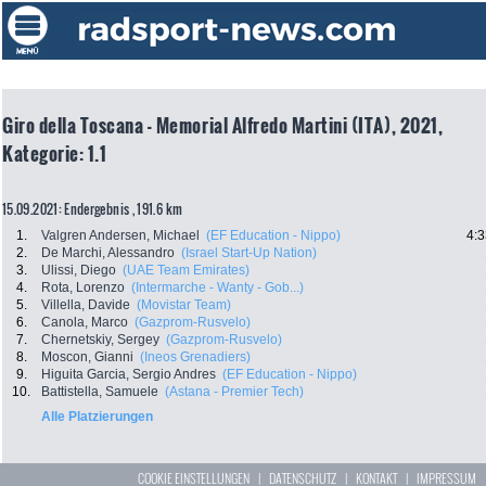
Giro della Toscana - Memorial Alfredo Martini (ITA), 2021,
Kategorie: 1.1
15.09.2021: Endergebnis , 191.6 km
1.
Valgren Andersen, Michael
(EF Education - Nippo)
4:3
2.
De Marchi, Alessandro
(Israel Start-Up Nation)
3.
Ulissi, Diego
(UAE Team Emirates)
4.
Rota, Lorenzo
(Intermarche - Wanty - Gob...)
5.
Villella, Davide
(Movistar Team)
6.
Canola, Marco
(Gazprom-Rusvelo)
7.
Chernetskiy, Sergey
(Gazprom-Rusvelo)
8.
Moscon, Gianni
(Ineos Grenadiers)
9.
Higuita Garcia, Sergio Andres
(EF Education - Nippo)
10.
Battistella, Samuele
(Astana - Premier Tech)
Alle Platzierungen
COOKIE EINSTELLUNGEN
|
DATENSCHUTZ
|
KONTAKT
|
IMPRESSUM