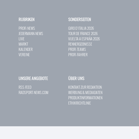
RUBRIKEN
SONDERSEITEN
PROFI-NEWS
GIRO D`ITALIA 2026
JEDERMANN-NEWS
TOUR DE FRANCE 2026
LIVE
VUELTA A ESPAÑA 2026
MARKT
RENNERGEBNISSE
KALENDER
PROFI-TEAMS
VEREINE
PROFI-FAHRER
UNSERE ANGEBOTE
ÜBER UNS
RSS-FEED
KONTAKT ZUR REDAKTION
RADSPORT-NEWS.COM
WERBUNG & MEDIADATEN
PRODUKTINFORMATIONEN
ETHIKRICHTLINIE