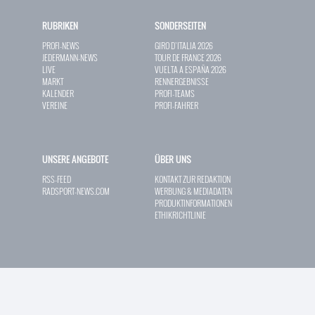
RUBRIKEN
SONDERSEITEN
PROFI-NEWS
GIRO D`ITALIA 2026
JEDERMANN-NEWS
TOUR DE FRANCE 2026
LIVE
VUELTA A ESPAÑA 2026
MARKT
RENNERGEBNISSE
KALENDER
PROFI-TEAMS
VEREINE
PROFI-FAHRER
UNSERE ANGEBOTE
ÜBER UNS
RSS-FEED
KONTAKT ZUR REDAKTION
RADSPORT-NEWS.COM
WERBUNG & MEDIADATEN
PRODUKTINFORMATIONEN
ETHIKRICHTLINIE