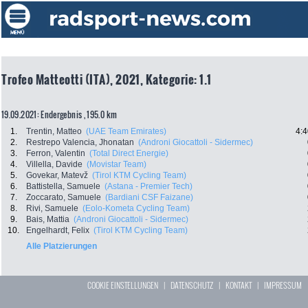
Trofeo Matteotti (ITA), 2021, Kategorie: 1.1
19.09.2021: Endergebnis , 195.0 km
1.
Trentin, Matteo
(UAE Team Emirates)
4:4
2.
Restrepo Valencia, Jhonatan
(Androni Giocattoli - Sidermec)
3.
Ferron, Valentin
(Total Direct Energie)
4.
Villella, Davide
(Movistar Team)
5.
Govekar, Matevž
(Tirol KTM Cycling Team)
6.
Battistella, Samuele
(Astana - Premier Tech)
7.
Zoccarato, Samuele
(Bardiani CSF Faizane)
8.
Rivi, Samuele
(Eolo-Kometa Cycling Team)
9.
Bais, Mattia
(Androni Giocattoli - Sidermec)
10.
Engelhardt, Felix
(Tirol KTM Cycling Team)
Alle Platzierungen
COOKIE EINSTELLUNGEN
|
DATENSCHUTZ
|
KONTAKT
|
IMPRESSUM