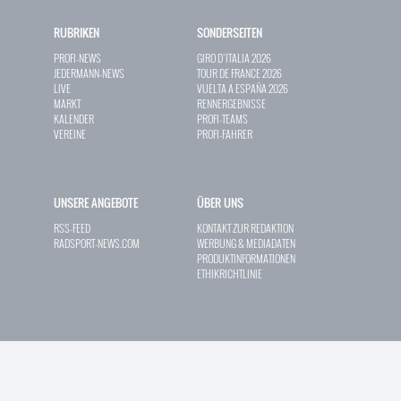
RUBRIKEN
SONDERSEITEN
PROFI-NEWS
GIRO D`ITALIA 2026
JEDERMANN-NEWS
TOUR DE FRANCE 2026
LIVE
VUELTA A ESPAÑA 2026
MARKT
RENNERGEBNISSE
KALENDER
PROFI-TEAMS
VEREINE
PROFI-FAHRER
UNSERE ANGEBOTE
ÜBER UNS
RSS-FEED
KONTAKT ZUR REDAKTION
RADSPORT-NEWS.COM
WERBUNG & MEDIADATEN
PRODUKTINFORMATIONEN
ETHIKRICHTLINIE