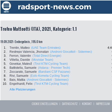
Trofeo Matteotti (ITA), 2021, Kategorie: 1.1
19.09.2021: Endergebnis , 195.0 km
1.
Trentin, Matteo
(UAE Team Emirates)
4:4
2.
Restrepo Valencia, Jhonatan
(Androni Giocattoli - Sidermec)
3.
Ferron, Valentin
(Total Direct Energie)
4.
Villella, Davide
(Movistar Team)
5.
Govekar, Matevž
(Tirol KTM Cycling Team)
6.
Battistella, Samuele
(Astana - Premier Tech)
7.
Zoccarato, Samuele
(Bardiani CSF Faizane)
8.
Rivi, Samuele
(Eolo-Kometa Cycling Team)
9.
Bais, Mattia
(Androni Giocattoli - Sidermec)
10.
Engelhardt, Felix
(Tirol KTM Cycling Team)
Alle Platzierungen
COOKIE EINSTELLUNGEN
|
DATENSCHUTZ
|
KONTAKT
|
IMPRESSUM