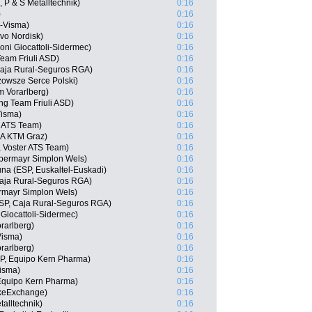
 P & S Metalltechnik)
0:16
)
0:16
o-Visma)
0:16
vo Nordisk)
0:16
roni Giocattoli-Sidermec)
0:16
 Team Friuli ASD)
0:16
 Caja Rural-Seguros RGA)
0:16
owsze Serce Polski)
0:16
 Vorarlberg)
0:16
ing Team Friuli ASD)
0:16
isma)
0:16
r ATS Team)
0:16
SA KTM Graz)
0:16
, Voster ATS Team)
0:16
lbermayr Simplon Wels)
0:16
a (ESP, Euskaltel-Euskadi)
0:16
Caja Rural-Seguros RGA)
0:16
rmayr Simplon Wels)
0:16
ESP, Caja Rural-Seguros RGA)
0:16
Giocattoli-Sidermec)
0:16
rarlberg)
0:16
Visma)
0:16
rarlberg)
0:16
SP, Equipo Kern Pharma)
0:16
isma)
0:16
Equipo Kern Pharma)
0:16
keExchange)
0:16
alltechnik)
0:16