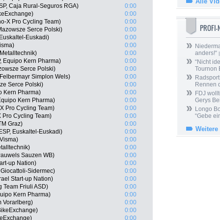
Alle Vi
ESP, Caja Rural-Seguros RGA)
0:00
keExchange)
0:00
o-X Pro Cycling Team)
0:00
PROFI
Mazowsze Serce Polski)
0:00
 Euskaltel-Euskadi)
0:00
isma)
0:00
Niedermai
Metalltechnik)
0:00
anders!“
|
P, Equipo Kern Pharma)
0:00
“Nicht ide
owsze Serce Polski)
0:00
Tournon 
 Felbermayr Simplon Wels)
0:00
Radsport 
ze Serce Polski)
0:00
Rennen 
o Kern Pharma)
0:00
FDJ wollt
Equipo Kern Pharma)
0:00
Gerys Be
X Pro Cycling Team)
0:00
Longo Bor
 Pro Cycling Team)
0:00
“Gebe ein
KTM Graz)
0:00
Weitere
ESP, Euskaltel-Euskadi)
0:00
-Visma)
0:00
alltechnik)
0:00
 Pauwels Sauzen WB)
0:00
art-up Nation)
0:00
Giocattoli-Sidermec)
0:00
ael Start-up Nation)
0:00
ng Team Friuli ASD)
0:00
quipo Kern Pharma)
0:00
 Vorarlberg)
0:00
BikeExchange)
0:00
keExchange)
0:00