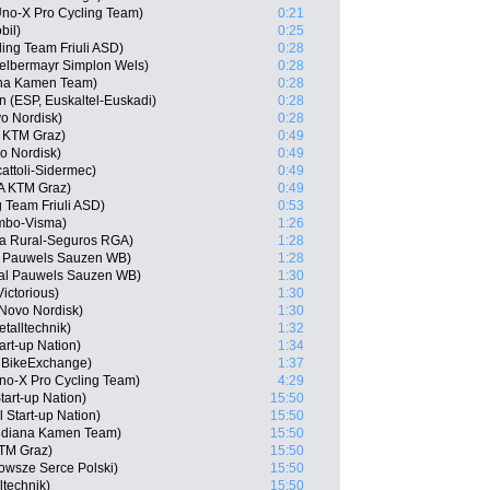
no-X Pro Cycling Team)
0:21
bil)
0:25
ing Team Friuli ASD)
0:28
elbermayr Simplon Wels)
0:28
ana Kamen Team)
0:28
n (ESP, Euskaltel-Euskadi)
0:28
o Nordisk)
0:28
A KTM Graz)
0:49
o Nordisk)
0:49
cattoli-Sidermec)
0:49
A KTM Graz)
0:49
g Team Friuli ASD)
0:53
mbo-Visma)
1:26
ja Rural-Seguros RGA)
1:28
l Pauwels Sauzen WB)
1:28
oal Pauwels Sauzen WB)
1:30
ictorious)
1:30
Novo Nordisk)
1:30
talltechnik)
1:32
tart-up Nation)
1:34
m BikeExchange)
1:37
o-X Pro Cycling Team)
4:29
Start-up Nation)
15:50
 Start-up Nation)
15:50
idiana Kamen Team)
15:50
KTM Graz)
15:50
owsze Serce Polski)
15:50
ltechnik)
15:50