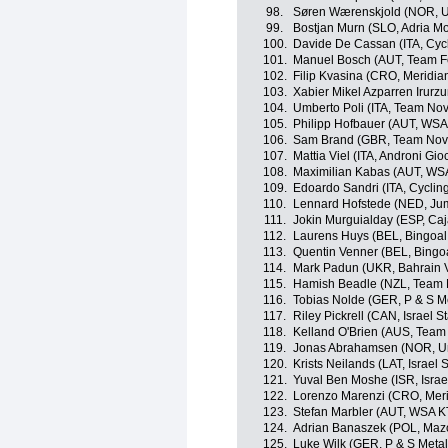
98.
Søren Wærenskjold (NOR, U
99.
Bostjan Murn (SLO, Adria Mo
100.
Davide De Cassan (ITA, Cycl
101.
Manuel Bosch (AUT, Team F
102.
Filip Kvasina (CRO, Meridi
103.
Xabier Mikel Azparren Irurzu
104.
Umberto Poli (ITA, Team Nov
105.
Philipp Hofbauer (AUT, WS
106.
Sam Brand (GBR, Team Nov
107.
Mattia Viel (ITA, Androni Gio
108.
Maximilian Kabas (AUT, WS
109.
Edoardo Sandri (ITA, Cyclin
110.
Lennard Hofstede (NED, Ju
111.
Jokin Murguialday (ESP, Ca
112.
Laurens Huys (BEL, Bingoa
113.
Quentin Venner (BEL, Bing
114.
Mark Padun (UKR, Bahrain V
115.
Hamish Beadle (NZL, Team 
116.
Tobias Nolde (GER, P & S Me
117.
Riley Pickrell (CAN, Israel S
118.
Kelland O'Brien (AUS, Tea
119.
Jonas Abrahamsen (NOR, Un
120.
Krists Neilands (LAT, Israel 
121.
Yuval Ben Moshe (ISR, Israel
122.
Lorenzo Marenzi (CRO, Mer
123.
Stefan Marbler (AUT, WSA 
124.
Adrian Banaszek (POL, Maz
125.
Luke Wilk (GER, P & S Metal