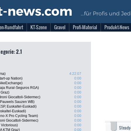
en-Rundfahrt
KT-Szene
Gravel
Profi-Material
Produkt-News
egorie: 2.1
sma)
4:22:07
tart-up Nation)
0:00
BikeExchange)
0:00
 Caja Rural-Seguros RGA)
0:00
 Graz)
0:00
roni Giocattoli-Sidermec)
0:00
l Pauwels Sauzen WB)
0:00
SP, Euskaltel-Euskadi)
0:00
skaltel-Euskadi)
0:00
Uno-X Pro Cycling Team)
0:00
roni Giocattoli-Sidermec)
0:00
Victorious)
0:00
Steady
SA KTM Graz)
0:00