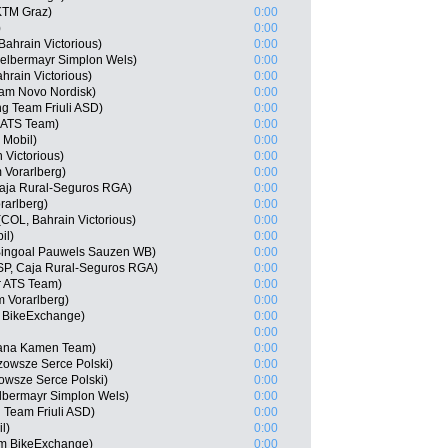
KTM Graz)
0:00
)
0:00
ahrain Victorious)
0:00
Felbermayr Simplon Wels)
0:00
hrain Victorious)
0:00
eam Novo Nordisk)
0:00
ng Team Friuli ASD)
0:00
 ATS Team)
0:00
 Mobil)
0:00
Victorious)
0:00
 Vorarlberg)
0:00
Caja Rural-Seguros RGA)
0:00
rarlberg)
0:00
COL, Bahrain Victorious)
0:00
il)
0:00
Bingoal Pauwels Sauzen WB)
0:00
ESP, Caja Rural-Seguros RGA)
0:00
r ATS Team)
0:00
m Vorarlberg)
0:00
 BikeExchange)
0:00
0:00
iana Kamen Team)
0:00
owsze Serce Polski)
0:00
owsze Serce Polski)
0:00
lbermayr Simplon Wels)
0:00
g Team Friuli ASD)
0:00
l)
0:00
m BikeExchange)
0:00