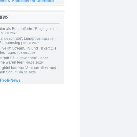
deos & Podcasts im Überblick
-NEWS
er als Edelhelferin: “Es ging nicht
 06.08.2026
al gesprintet“: Lippert verpasst in
Etappensieg
| 06.08.2026
live im Stream, TV und Ticker: Die
des Tages
| 06.08.2026
e “mit Célia gewinnen“ - aber
ine waren leer
| 06.08.2026
ghini haut vor Ventoux alles raus:
en Sch...“
| 06.08.2026
 Profi-News