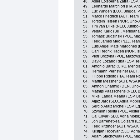
48.
Asier Etxeberria Zafra (ESP,
49.
Leonardo Marchiori (ITA, And
50.
Luc Wirtgen (LUX, Bingoal
51.
Marco Friedrich (AUT, Team
52.
Torstein Træen (NOR, Uno-X
53.
Tim van Dijke (NED, Jumbo
54.
Vedad Karic (BIH, Meridia
55.
Tomasz Budzinski (POL, Maz
56.
Felix James Meo (NZL, Team
57.
Luis Angel Mate Mardones (
58.
Carl Fredrik Hagen (NOR, Isr
59.
Piotr Brozyna (POL, Mazows
60.
David Lozano Riba (ESP, T
61.
Antonio Barac (CRO, Merid
62.
Hermann Pernsteiner (AUT, B
63.
Filippo Ridolfo (ITA, Team N
64.
Martin Messner (AUT, WSA 
65.
Anthon Charmig (DEN, Uno-
66.
Mathijs Paasschens (NED, 
67.
Mikel Landa Meana (ESP, Ba
68.
Aljaz Jarc (SLO, Adria Mobil)
69.
Sergio Araiz Michel (ESP, E
70.
Szymon Rekita (POL, Voster
71.
Gal Glivar (SLO, Adria Mobil
72.
Jon Barrenetxea Golzarri (
73.
Felix Ritzinger (AUT, WSA 
74.
Kristjan Hocevar (SLO, Adria
75.
Adam Stachowiak (POL, Maz