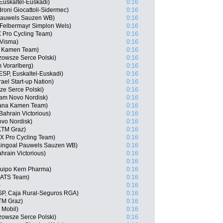
 Euskaltel-Euskadi)
0:16
roni Giocattoli-Sidermec)
0:16
 Pauwels Sauzen WB)
0:16
 Felbermayr Simplon Wels)
0:16
 Pro Cycling Team)
0:16
-Visma)
0:16
na Kamen Team)
0:16
owsze Serce Polski)
0:16
 Vorarlberg)
0:16
ESP, Euskaltel-Euskadi)
0:16
ael Start-up Nation)
0:16
ze Serce Polski)
0:16
eam Novo Nordisk)
0:16
iana Kamen Team)
0:16
ahrain Victorious)
0:16
ovo Nordisk)
0:16
KTM Graz)
0:16
X Pro Cycling Team)
0:16
Bingoal Pauwels Sauzen WB)
0:16
hrain Victorious)
0:16
0:16
quipo Kern Pharma)
0:16
 ATS Team)
0:16
)
0:16
ESP, Caja Rural-Seguros RGA)
0:16
KTM Graz)
0:16
 Mobil)
0:16
owsze Serce Polski)
0:16