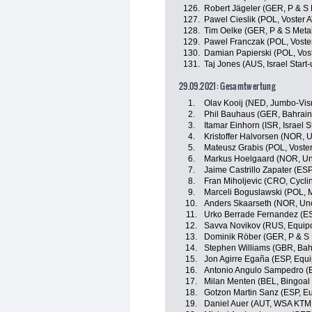
126.
Robert Jägeler (GER, P & S 
127.
Pawel Cieslik (POL, Voster 
128.
Tim Oelke (GER, P & S Metal
129.
Pawel Franczak (POL, Voste
130.
Damian Papierski (POL, Vos
131.
Taj Jones (AUS, Israel Start
29.09.2021: Gesamtwertung
1.
Olav Kooij (NED, Jumbo-Vi
2.
Phil Bauhaus (GER, Bahrain 
3.
Itamar Einhorn (ISR, Israel S
4.
Kristoffer Halvorsen (NOR, 
5.
Mateusz Grabis (POL, Voste
6.
Markus Hoelgaard (NOR, Un
7.
Jaime Castrillo Zapater (ES
8.
Fran Miholjevic (CRO, Cycli
9.
Marceli Boguslawski (POL, 
10.
Anders Skaarseth (NOR, Un
11.
Urko Berrade Fernandez (E
12.
Savva Novikov (RUS, Equip
13.
Dominik Röber (GER, P & S 
14.
Stephen Williams (GBR, Bahr
15.
Jon Agirre Egaña (ESP, Equ
16.
Antonio Angulo Sampedro (E
17.
Milan Menten (BEL, Bingoa
18.
Gotzon Martin Sanz (ESP, Eu
19.
Daniel Auer (AUT, WSA KTM