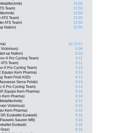
Metalltechnik)
15:50
ATS Team)
15:50
ltechnik)
15:50
r ATS Team)
15:50
ter ATS Team)
15:50
-up Nation)
15:50
sma)
10:13:57
Victorious)
0:06
tart-up Nation)
0:10
Uno-X Pro Cycling Team)
0:11
r ATS Team)
0:11
o-X Pro Cycling Team)
0:13
P, Equipo Kern Pharma)
0:13
ng Team Friuli ASD)
0:13
Mazowsze Serce Polski)
0:13
o-X Pro Cycling Team)
0:14
SP, Equipo Kern Pharma)
0:14
o Kern Pharma)
0:14
Metalltechnik)
0:14
ain Victorious)
0:15
ipo Kern Pharma)
0:15
SP, Euskaltel-Euskadi)
0:16
l Pauwels Sauzen WB)
0:16
skaltel-Euskadi)
0:16
 Graz)
0:16