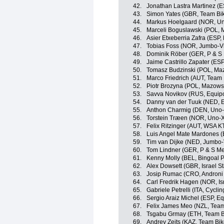
42.
Jonathan Lastra Martinez (
43.
Simon Yates (GBR, Team Bi
44.
Markus Hoelgaard (NOR, Un
45.
Marceli Boguslawski (POL, 
46.
Asier Etxeberria Zafra (ESP,
47.
Tobias Foss (NOR, Jumbo-V
48.
Dominik Röber (GER, P & S 
49.
Jaime Castrillo Zapater (ES
50.
Tomasz Budzinski (POL, Maz
51.
Marco Friedrich (AUT, Team
52.
Piotr Brozyna (POL, Mazows
53.
Savva Novikov (RUS, Equip
54.
Danny van der Tuuk (NED, 
55.
Anthon Charmig (DEN, Uno-
56.
Torstein Træen (NOR, Uno-X
57.
Felix Ritzinger (AUT, WSA 
58.
Luis Angel Mate Mardones (
59.
Tim van Dijke (NED, Jumbo
60.
Tom Lindner (GER, P & S Met
61.
Kenny Molly (BEL, Bingoal
62.
Alex Dowsett (GBR, Israel St
63.
Josip Rumac (CRO, Androni 
64.
Carl Fredrik Hagen (NOR, Isr
65.
Gabriele Petrelli (ITA, Cycli
66.
Sergio Araiz Michel (ESP, E
67.
Felix James Meo (NZL, Team
68.
Tsgabu Grmay (ETH, Team 
69.
Andrey Zeits (KAZ, Team Bi