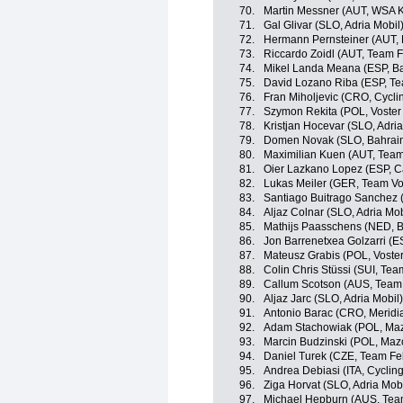
70.
Martin Messner (AUT, WSA 
71.
Gal Glivar (SLO, Adria Mobil
72.
Hermann Pernsteiner (AUT, B
73.
Riccardo Zoidl (AUT, Team 
74.
Mikel Landa Meana (ESP, Ba
75.
David Lozano Riba (ESP, T
76.
Fran Miholjevic (CRO, Cycli
77.
Szymon Rekita (POL, Voster
78.
Kristjan Hocevar (SLO, Adria
79.
Domen Novak (SLO, Bahrain 
80.
Maximilian Kuen (AUT, Team
81.
Oier Lazkano Lopez (ESP, 
82.
Lukas Meiler (GER, Team Vo
83.
Santiago Buitrago Sanchez (
84.
Aljaz Colnar (SLO, Adria Mob
85.
Mathijs Paasschens (NED, 
86.
Jon Barrenetxea Golzarri (
87.
Mateusz Grabis (POL, Voste
88.
Colin Chris Stüssi (SUI, Tea
89.
Callum Scotson (AUS, Team
90.
Aljaz Jarc (SLO, Adria Mobil)
91.
Antonio Barac (CRO, Merid
92.
Adam Stachowiak (POL, Maz
93.
Marcin Budzinski (POL, Maz
94.
Daniel Turek (CZE, Team Fe
95.
Andrea Debiasi (ITA, Cyclin
96.
Ziga Horvat (SLO, Adria Mobi
97.
Michael Hepburn (AUS, Tea