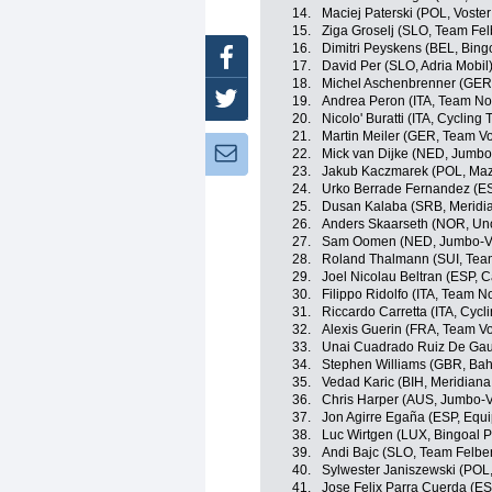
14.
Maciej Paterski (POL, Voste
15.
Ziga Groselj (SLO, Team Fe
16.
Dimitri Peyskens (BEL, Bin
Facebook
17.
David Per (SLO, Adria Mobil
18.
Michel Aschenbrenner (GER,
Twitter
19.
Andrea Peron (ITA, Team No
20.
Nicolo' Buratti (ITA, Cycling
21.
Martin Meiler (GER, Team Vo
Newsletter:
22.
Mick van Dijke (NED, Jumb
23.
Jakub Kaczmarek (POL, Maz
24.
Urko Berrade Fernandez (E
25.
Dusan Kalaba (SRB, Merid
26.
Anders Skaarseth (NOR, Un
27.
Sam Oomen (NED, Jumbo-V
28.
Roland Thalmann (SUI, Team
29.
Joel Nicolau Beltran (ESP, 
30.
Filippo Ridolfo (ITA, Team N
31.
Riccardo Carretta (ITA, Cycl
32.
Alexis Guerin (FRA, Team Vo
33.
Unai Cuadrado Ruiz De Gaun
34.
Stephen Williams (GBR, Bahr
35.
Vedad Karic (BIH, Meridia
36.
Chris Harper (AUS, Jumbo-
37.
Jon Agirre Egaña (ESP, Equ
38.
Luc Wirtgen (LUX, Bingoal
39.
Andi Bajc (SLO, Team Felbe
40.
Sylwester Janiszewski (POL
41.
Jose Felix Parra Cuerda (E