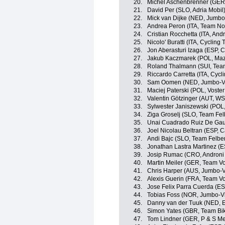
20.
Michel Aschenbrenner (GER,
21.
David Per (SLO, Adria Mobil
22.
Mick van Dijke (NED, Jumb
23.
Andrea Peron (ITA, Team No
24.
Cristian Rocchetta (ITA, And
25.
Nicolo' Buratti (ITA, Cycling
26.
Jon Aberasturi Izaga (ESP,
27.
Jakub Kaczmarek (POL, Maz
28.
Roland Thalmann (SUI, Team
29.
Riccardo Carretta (ITA, Cycl
30.
Sam Oomen (NED, Jumbo-V
31.
Maciej Paterski (POL, Voste
32.
Valentin Götzinger (AUT, W
33.
Sylwester Janiszewski (POL
34.
Ziga Groselj (SLO, Team Fe
35.
Unai Cuadrado Ruiz De Gaun
36.
Joel Nicolau Beltran (ESP, 
37.
Andi Bajc (SLO, Team Felbe
38.
Jonathan Lastra Martinez (
39.
Josip Rumac (CRO, Androni 
40.
Martin Meiler (GER, Team Vo
41.
Chris Harper (AUS, Jumbo-
42.
Alexis Guerin (FRA, Team Vo
43.
Jose Felix Parra Cuerda (E
44.
Tobias Foss (NOR, Jumbo-V
45.
Danny van der Tuuk (NED, 
46.
Simon Yates (GBR, Team Bi
47.
Tom Lindner (GER, P & S Met