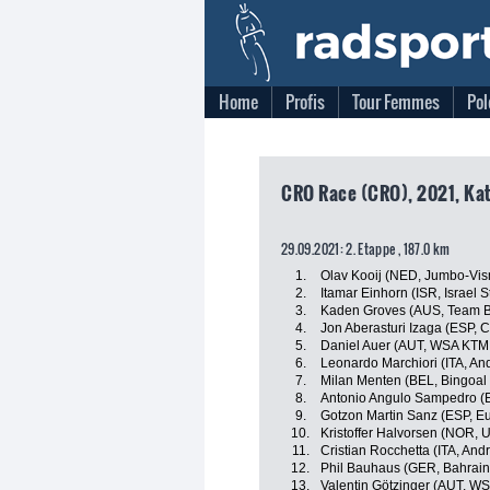
Home
Profis
Tour Femmes
Pol
CRO Race (CRO), 2021, Kat
29.09.2021: 2. Etappe , 187.0 km
1.
Olav Kooij (NED, Jumbo-Vi
2.
Itamar Einhorn (ISR, Israel S
3.
Kaden Groves (AUS, Team 
4.
Jon Aberasturi Izaga (ESP,
5.
Daniel Auer (AUT, WSA KTM
6.
Leonardo Marchiori (ITA, And
7.
Milan Menten (BEL, Bingoa
8.
Antonio Angulo Sampedro (E
9.
Gotzon Martin Sanz (ESP, Eu
10.
Kristoffer Halvorsen (NOR, 
11.
Cristian Rocchetta (ITA, And
12.
Phil Bauhaus (GER, Bahrain 
13.
Valentin Götzinger (AUT, W