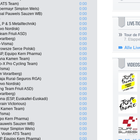
r ATS Team)
0:00
lbermayr Simplon Wels)
0:00
goal Pauwels Sauzen WB)
0:00
)
0:00
LIVE-T
 P & S Metalltechnik)
0:00
vo Nordisk)
0:00
 Team Friuli ASD)
0:00
Tour de
rarlberg)
0:00
7. Etappe
o-Visma)
0:00
Alle Liv
owsze Serce Polski)
0:00
SP, Equipo Kern Pharma)
0:00
iana Kamen Team)
0:00
VIDEOS
o-X Pro Cycling Team)
0:00
isma)
0:00
 Vorarlberg)
0:00
Caja Rural-Seguros RGA)
0:00
ovo Nordisk)
0:00
ing Team Friuli ASD)
0:00
rarlberg)
0:00
a (ESP, Euskaltel-Euskadi)
0:00
ain Victorious)
0:00
na Kamen Team)
0:00
Visma)
0:00
ipo Kern Pharma)
0:00
 Pauwels Sauzen WB)
0:00
rmayr Simplon Wels)
0:00
, Voster ATS Team)
0:00
SP, Equipo Kern Pharma)
0:00