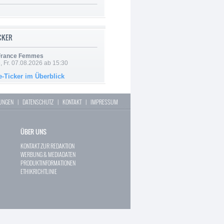
ICKER
 France Femmes
, Fr. 07.08.2026 ab 15:30
e-Ticker im Überblick
LUNGEN
|
DATENSCHUTZ
|
KONTAKT
|
IMPRESSUM
ÜBER UNS
KONTAKT ZUR REDAKTION
WERBUNG & MEDIADATEN
PRODUKTINFORMATIONEN
ETHIKRICHTLINIE