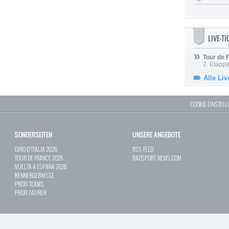
LIVE-T
Tour de
7. Etappe
Alle Liv
COOKIE EINSTEL
SONDERSEITEN
UNSERE ANGEBOTE
GIRO D`ITALIA 2026
RSS-FEED
TOUR DE FRANCE 2026
RADSPORT-NEWS.COM
VUELTA A ESPAÑA 2026
RENNERGEBNISSE
PROFI-TEAMS
PROFI-FAHRER