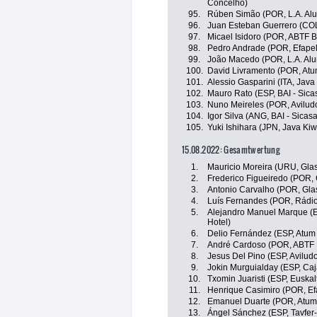
Concelho)
95.
Rúben Simão (POR, L.A. Alu
96.
Juan Esteban Guerrero (COL,
97.
Micael Isidoro (POR, ABTF B
98.
Pedro Andrade (POR, Efapel
99.
João Macedo (POR, L.A. Alu
100.
David Livramento (POR, Atum
101.
Alessio Gasparini (ITA, Java 
102.
Mauro Rato (ESP, BAI - Sica
103.
Nuno Meireles (POR, Aviludo
104.
Igor Silva (ANG, BAI - Sicas
105.
Yuki Ishihara (JPN, Java Kiwi
15.08.2022: Gesamtwertung
1.
Mauricio Moreira (URU, Glas
2.
Frederico Figueiredo (POR, 
3.
Antonio Carvalho (POR, Glas
4.
Luís Fernandes (POR, Rádio 
5.
Alejandro Manuel Marque (ES
Hotel)
6.
Delio Fernández (ESP, Atum g
7.
André Cardoso (POR, ABTF B
8.
Jesus Del Pino (ESP, Avilud
9.
Jokin Murguialday (ESP, Ca
10.
Txomin Juaristi (ESP, Euskal
11.
Henrique Casimiro (POR, Ef
12.
Emanuel Duarte (POR, Atum g
13.
Ángel Sánchez (ESP, Tavfer