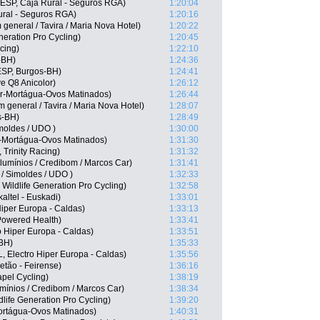
ESP, Caja Rural - Seguros RGA)
1:20:04
ural - Seguros RGA)
1:20:16
general / Tavira / Maria Nova Hotel)
1:20:22
neration Pro Cycling)
1:20:45
cing)
1:22:10
-BH)
1:24:36
ESP, Burgos-BH)
1:24:41
e Q8 Anicolor)
1:26:12
r-Mortágua-Ovos Matinados)
1:26:44
 general / Tavira / Maria Nova Hotel)
1:28:07
s-BH)
1:28:49
moldes / UDO )
1:30:00
r-Mortágua-Ovos Matinados)
1:31:30
Trinity Racing)
1:31:32
lumínios / Credibom / Marcos Car)
1:31:41
 / Simoldes / UDO )
1:32:33
, Wildlife Generation Pro Cycling)
1:32:58
altel - Euskadi)
1:33:01
Hiper Europa - Caldas)
1:33:13
owered Health)
1:33:41
o Hiper Europa - Caldas)
1:33:51
-BH)
1:35:33
 Electro Hiper Europa - Caldas)
1:35:56
etão - Feirense)
1:36:16
pel Cycling)
1:38:19
mínios / Credibom / Marcos Car)
1:38:34
ife Generation Pro Cycling)
1:39:20
ortágua-Ovos Matinados)
1:40:31