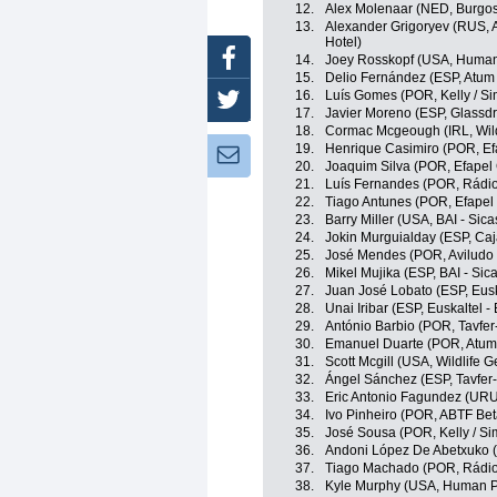
12.
Alex Molenaar (NED, Burgo
13.
Alexander Grigoryev (RUS, A
Hotel)
Facebook
14.
Joey Rosskopf (USA, Human
15.
Delio Fernández (ESP, Atum g
16.
Luís Gomes (POR, Kelly / Si
Twitter
17.
Javier Moreno (ESP, Glassdr
18.
Cormac Mcgeough (IRL, Wildl
19.
Henrique Casimiro (POR, Ef
Newsletter:
20.
Joaquim Silva (POR, Efapel 
21.
Luís Fernandes (POR, Rádio 
22.
Tiago Antunes (POR, Efapel 
23.
Barry Miller (USA, BAI - Sic
24.
Jokin Murguialday (ESP, Ca
25.
José Mendes (POR, Aviludo 
26.
Mikel Mujika (ESP, BAI - Sic
27.
Juan José Lobato (ESP, Eusk
28.
Unai Iribar (ESP, Euskaltel -
29.
António Barbio (POR, Tavfe
30.
Emanuel Duarte (POR, Atum g
31.
Scott Mcgill (USA, Wildlife 
32.
Ángel Sánchez (ESP, Tavfer
33.
Eric Antonio Fagundez (URU,
34.
Ivo Pinheiro (POR, ABTF Bet
35.
José Sousa (POR, Kelly / Si
36.
Andoni López De Abetxuko (
37.
Tiago Machado (POR, Rádio 
38.
Kyle Murphy (USA, Human P