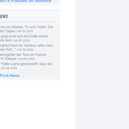
deos & Podcasts im Überblick
-NEWS
live im Stream, TV und Ticker: Die
des Tages
| 06.08.2026
 ging nicht auf: Am Ende waren
ine leer
| 06.08.2026
ghini haut vor Ventoux alles raus:
en Sch...“
| 06.08.2026
enregister der Tour de France
 6. Etappe
| 06.08.2026
“Hätte Liane gewünscht, dass sie
| 06.08.2026
 Profi-News