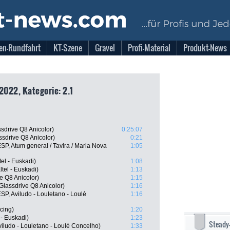
en-Rundfahrt
KT-Szene
Gravel
Profi-Material
Produkt-News
2022, Kategorie: 2.1
sdrive Q8 Anicolor)
0:25:07
sdrive Q8 Anicolor)
0:21
P, Atum general / Tavira / Maria Nova
1:05
tel - Euskadi)
1:08
ltel - Euskadi)
1:13
e Q8 Anicolor)
1:15
Glassdrive Q8 Anicolor)
1:16
SP, Aviludo - Louletano - Loulé
1:16
cing)
1:20
 - Euskadi)
1:23
Steady
viludo - Louletano - Loulé Concelho)
1:33