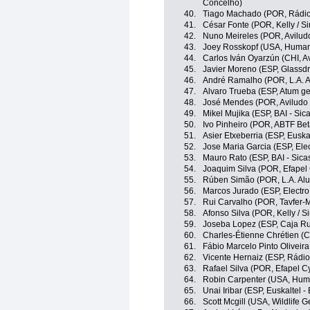
Concelho)
40.
Tiago Machado (POR, Rádio 
41.
César Fonte (POR, Kelly / S
42.
Nuno Meireles (POR, Aviludo
43.
Joey Rosskopf (USA, Human
44.
Carlos Iván Oyarzún (CHI, A
45.
Javier Moreno (ESP, Glassdr
46.
André Ramalho (POR, L.A. A
47.
Alvaro Trueba (ESP, Atum gen
48.
José Mendes (POR, Aviludo 
49.
Mikel Mujika (ESP, BAI - Sic
50.
Ivo Pinheiro (POR, ABTF Bet
51.
Asier Etxeberria (ESP, Euska
52.
Jose Maria Garcia (ESP, Ele
53.
Mauro Rato (ESP, BAI - Sica
54.
Joaquim Silva (POR, Efapel 
55.
Rúben Simão (POR, L.A. Alu
56.
Marcos Jurado (ESP, Electro
57.
Rui Carvalho (POR, Tavfer-
58.
Afonso Silva (POR, Kelly / S
59.
Joseba Lopez (ESP, Caja Ru
60.
Charles-Étienne Chrétien 
61.
Fábio Marcelo Pinto Oliveir
62.
Vicente Hernaiz (ESP, Rádio
63.
Rafael Silva (POR, Efapel Cy
64.
Robin Carpenter (USA, Hum
65.
Unai Iribar (ESP, Euskaltel -
66.
Scott Mcgill (USA, Wildlife 