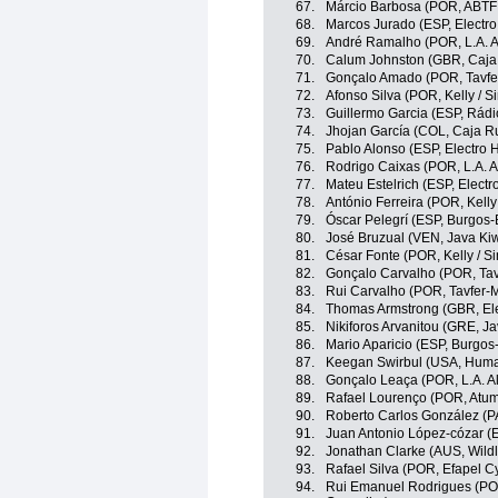
67.
Márcio Barbosa (POR, ABTF 
68.
Marcos Jurado (ESP, Electro
69.
André Ramalho (POR, L.A. A
70.
Calum Johnston (GBR, Caja
71.
Gonçalo Amado (POR, Tavfe
72.
Afonso Silva (POR, Kelly / S
73.
Guillermo Garcia (ESP, Rádi
74.
Jhojan García (COL, Caja R
75.
Pablo Alonso (ESP, Electro 
76.
Rodrigo Caixas (POR, L.A. A
77.
Mateu Estelrich (ESP, Electr
78.
António Ferreira (POR, Kelly
79.
Óscar Pelegrí (ESP, Burgos
80.
José Bruzual (VEN, Java Kiwi
81.
César Fonte (POR, Kelly / S
82.
Gonçalo Carvalho (POR, Ta
83.
Rui Carvalho (POR, Tavfer-
84.
Thomas Armstrong (GBR, Ele
85.
Nikiforos Arvanitou (GRE, Ja
86.
Mario Aparicio (ESP, Burgos
87.
Keegan Swirbul (USA, Huma
88.
Gonçalo Leaça (POR, L.A. Al
89.
Rafael Lourenço (POR, Atum 
90.
Roberto Carlos González (PA
91.
Juan Antonio López-cózar (
92.
Jonathan Clarke (AUS, Wildl
93.
Rafael Silva (POR, Efapel Cy
94.
Rui Emanuel Rodrigues (POR