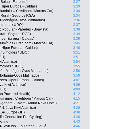
Betão - Feirense)
3:27
 Hiper Europa - Caldas)
3:29
lumínios / Credibom / Marcos Car)
3:30
 Rural - Seguros RGA)
3:34
r-Mortágua-Ovos Matinados)
3:36
imoldes / UDO )
3:37
o Popular - Paredes - Boavista)
3:38
ural - Seguros RGA)
3:39
Hiper Europa - Caldas)
3:39
lumínios / Credibom / Marcos Car)
3:45
o Hiper Europa - Caldas)
3:46
 / Simoldes / UDO )
3:51
-BH)
3:51
 Atlántico)
3:54
imoldes / UDO )
3:55
vfer-Mortágua-Ovos Matinados)
3:58
Mortágua-Ovos Matinados)
3:58
ctro Hiper Europa - Caldas)
4:07
va Kiwi Atlántico)
4:09
-BH)
4:09
n Powered Health)
4:12
umínios / Credibom / Marcos Car)
4:15
general / Tavira / Maria Nova Hotel)
4:21
N, Java Kiwi Atlántico)
4:26
ESP, Burgos-BH)
4:38
ife Generation Pro Cycling)
4:40
cling)
4:43
, Aviludo - Louletano - Loulé
4:46