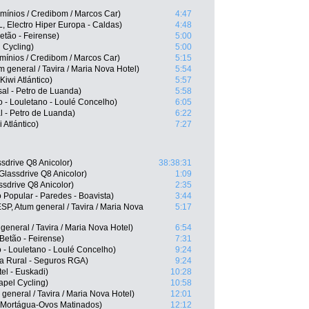
mínios / Credibom / Marcos Car)
4:47
 Electro Hiper Europa - Caldas)
4:48
etão - Feirense)
5:00
 Cycling)
5:00
mínios / Credibom / Marcos Car)
5:15
 general / Tavira / Maria Nova Hotel)
5:54
Kiwi Atlántico)
5:57
sal - Petro de Luanda)
5:58
 - Louletano - Loulé Concelho)
6:05
al - Petro de Luanda)
6:22
 Atlántico)
7:27
sdrive Q8 Anicolor)
38:38:31
Glassdrive Q8 Anicolor)
1:09
sdrive Q8 Anicolor)
2:35
Popular - Paredes - Boavista)
3:44
P, Atum general / Tavira / Maria Nova
5:17
eneral / Tavira / Maria Nova Hotel)
6:54
etão - Feirense)
7:31
o - Louletano - Loulé Concelho)
9:24
ja Rural - Seguros RGA)
9:24
tel - Euskadi)
10:28
apel Cycling)
10:58
eneral / Tavira / Maria Nova Hotel)
12:01
-Mortágua-Ovos Matinados)
12:12