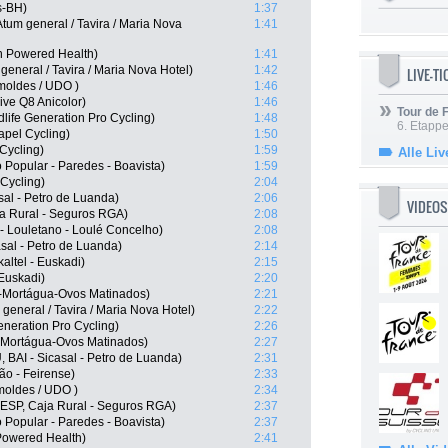
s-BH)
1:37
tum general / Tavira / Maria Nova
1:41
 Powered Health)
1:41
eneral / Tavira / Maria Nova Hotel)
1:42
LIVE-T
moldes / UDO )
1:46
ive Q8 Anicolor)
1:46
Tour de
ife Generation Pro Cycling)
1:48
6. Etapp
apel Cycling)
1:50
Cycling)
1:59
Alle Liv
Popular - Paredes - Boavista)
1:59
Cycling)
2:04
asal - Petro de Luanda)
2:06
VIDEOS
ja Rural - Seguros RGA)
2:08
- Louletano - Loulé Concelho)
2:08
asal - Petro de Luanda)
2:14
altel - Euskadi)
2:15
 Euskadi)
2:20
r-Mortágua-Ovos Matinados)
2:21
eneral / Tavira / Maria Nova Hotel)
2:22
Generation Pro Cycling)
2:26
-Mortágua-Ovos Matinados)
2:27
 BAI - Sicasal - Petro de Luanda)
2:31
ão - Feirense)
2:33
moldes / UDO )
2:34
ESP, Caja Rural - Seguros RGA)
2:37
Popular - Paredes - Boavista)
2:37
owered Health)
2:41