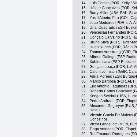
14.
Luís Gomes (POR, Kelly / Si
15.
Hélder Gonçalves (POR, Kell
16.
Barry Miller (USA, BAI - Sic
17.
Yesid Albeiro Pira (COL, Ca
18.
João Medeiros (POR, L.A. Al
19.
Unai Cuadrado (ESP, Euskalt
20.
Venceslau Fernandes (POR, 
21.
Gonçalo Carvalho (POR, Ta
22.
Bruno Silva (POR, Tavfer-M
23.
Hugo Nunes (POR, Rádio Pop
24.
Thomas Armstrong (GBR, Ele
25.
Alberto Gallego (ESP, Rádio
26.
Xabier Isasa (ESP, Euskaltel
27.
Gonçalo Leaça (POR, L.A. Al
28.
Calum Johnston (GBR, Caja
29.
Adrià Moreno (ESP, Burgos
30.
Márcio Barbosa (POR, ABTF 
31.
Eric Antonio Fagundez (URU,
32.
Roberto Carlos González (PA
33.
Keegan Swirbul (USA, Huma
34.
Pedro Andrade (POR, Efapel
35.
Alexander Grigoryev (RUS, A
Hotel)
36.
Vicente García De Mateos (E
Concelho)
37.
Victor Langellotti (MON, Bu
38.
Tiago Antunes (POR, Efapel 
39.
Rui Emanuel Rodrigues (POR