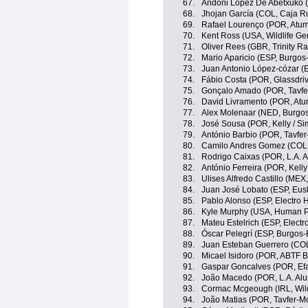
67.
Andoni López De Abetxuko (
68.
Jhojan García (COL, Caja R
69.
Rafael Lourenço (POR, Atum 
70.
Kent Ross (USA, Wildlife Ge
71.
Oliver Rees (GBR, Trinity Ra
72.
Mario Aparicio (ESP, Burgos
73.
Juan Antonio López-cózar (
74.
Fábio Costa (POR, Glassdriv
75.
Gonçalo Amado (POR, Tavfe
76.
David Livramento (POR, Atum
77.
Alex Molenaar (NED, Burgo
78.
José Sousa (POR, Kelly / Si
79.
António Barbio (POR, Tavfe
80.
Camilo Andres Gomez (COL, 
81.
Rodrigo Caixas (POR, L.A. A
82.
António Ferreira (POR, Kelly
83.
Ulises Alfredo Castillo (MEX
84.
Juan José Lobato (ESP, Eusk
85.
Pablo Alonso (ESP, Electro 
86.
Kyle Murphy (USA, Human P
87.
Mateu Estelrich (ESP, Electr
88.
Óscar Pelegrí (ESP, Burgos
89.
Juan Esteban Guerrero (COL,
90.
Micael Isidoro (POR, ABTF B
91.
Gaspar Goncalves (POR, Efa
92.
João Macedo (POR, L.A. Alu
93.
Cormac Mcgeough (IRL, Wildl
94.
João Matias (POR, Tavfer-M