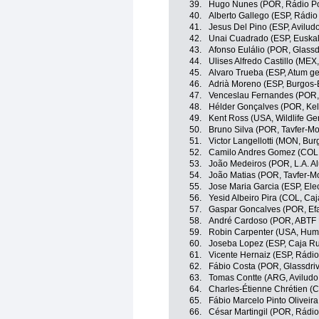
39.
Hugo Nunes (POR, Rádio Pop
40.
Alberto Gallego (ESP, Rádio
41.
Jesus Del Pino (ESP, Avilud
42.
Unai Cuadrado (ESP, Euskalt
43.
Afonso Eulálio (POR, Glassd
44.
Ulises Alfredo Castillo (MEX
45.
Alvaro Trueba (ESP, Atum gen
46.
Adrià Moreno (ESP, Burgos
47.
Venceslau Fernandes (POR, 
48.
Hélder Gonçalves (POR, Kell
49.
Kent Ross (USA, Wildlife Ge
50.
Bruno Silva (POR, Tavfer-M
51.
Victor Langellotti (MON, Bu
52.
Camilo Andres Gomez (COL, 
53.
João Medeiros (POR, L.A. Al
54.
João Matias (POR, Tavfer-M
55.
Jose Maria Garcia (ESP, Ele
56.
Yesid Albeiro Pira (COL, Ca
57.
Gaspar Goncalves (POR, Efa
58.
André Cardoso (POR, ABTF B
59.
Robin Carpenter (USA, Hum
60.
Joseba Lopez (ESP, Caja Ru
61.
Vicente Hernaiz (ESP, Rádio
62.
Fábio Costa (POR, Glassdriv
63.
Tomas Contte (ARG, Aviludo 
64.
Charles-Étienne Chrétien 
65.
Fábio Marcelo Pinto Oliveir
66.
César Martingil (POR, Rádio