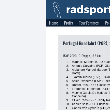
Home
Profis
Tour Femmes
Pol
Portugal-Rundfahrt (POR), 
15.08.2022: 10. Etappe , 18.6 km
1.
Mauricio Moreira (URU, Glas
2.
Antonio Carvalho (POR, Glas
3.
Alejandro Manuel Marque (ES
Hotel)
4.
Txomin Juaristi (ESP, Euskal
5.
Asier Etxeberria (ESP, Euska
6.
Rafael Reis (POR, Glassdriv
7.
Frederico Figueiredo (POR, 
8.
Vicente García De Mateos (E
Concelho)
9.
Oliver Rees (GBR, Trinity Ra
10.
Xabier Isasa (ESP, Euskaltel
11.
Carlos Iván Oyarzún (CHI, A