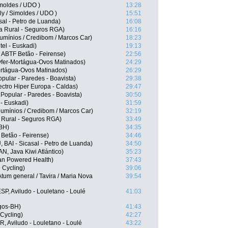
moldes / UDO )
13:28
y / Simoldes / UDO )
15:51
asal - Petro de Luanda)
16:08
ja Rural - Seguros RGA)
16:16
umínios / Credibom / Marcos Car)
18:23
el - Euskadi)
19:13
ABTF Betão - Feirense)
22:56
vfer-Mortágua-Ovos Matinados)
24:29
ortágua-Ovos Matinados)
26:29
ular - Paredes - Boavista)
29:38
ctro Hiper Europa - Caldas)
29:47
 Popular - Paredes - Boavista)
30:50
 - Euskadi)
31:59
umínios / Credibom / Marcos Car)
32:19
 Rural - Seguros RGA)
33:49
-BH)
34:35
Betão - Feirense)
34:46
 BAI - Sicasal - Petro de Luanda)
34:50
N, Java Kiwi Atlántico)
35:23
n Powered Health)
37:43
 Cycling)
39:06
tum general / Tavira / Maria Nova
39:54
SP, Aviludo - Louletano - Loulé
41:03
rgos-BH)
41:43
Cycling)
42:27
, Aviludo - Louletano - Loulé
43:22