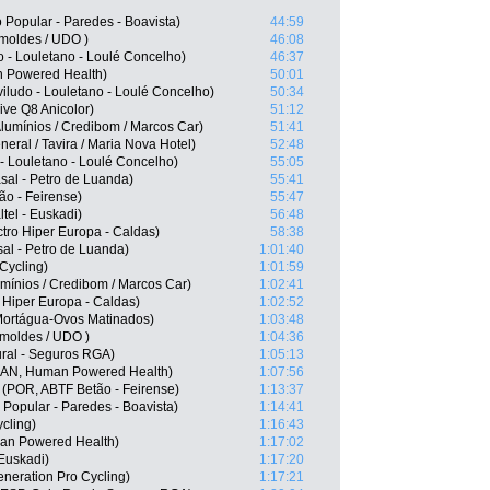
Popular - Paredes - Boavista)
44:59
imoldes / UDO )
46:08
 - Louletano - Loulé Concelho)
46:37
 Powered Health)
50:01
viludo - Louletano - Loulé Concelho)
50:34
ive Q8 Anicolor)
51:12
lumínios / Credibom / Marcos Car)
51:41
eral / Tavira / Maria Nova Hotel)
52:48
- Louletano - Loulé Concelho)
55:05
asal - Petro de Luanda)
55:41
ão - Feirense)
55:47
ltel - Euskadi)
56:48
ctro Hiper Europa - Caldas)
58:38
sal - Petro de Luanda)
1:01:40
Cycling)
1:01:59
mínios / Credibom / Marcos Car)
1:02:41
 Hiper Europa - Caldas)
1:02:52
Mortágua-Ovos Matinados)
1:03:48
imoldes / UDO )
1:04:36
ral - Seguros RGA)
1:05:13
(CAN, Human Powered Health)
1:07:56
a (POR, ABTF Betão - Feirense)
1:13:37
 Popular - Paredes - Boavista)
1:14:41
cling)
1:16:43
an Powered Health)
1:17:02
 Euskadi)
1:17:20
Generation Pro Cycling)
1:17:21