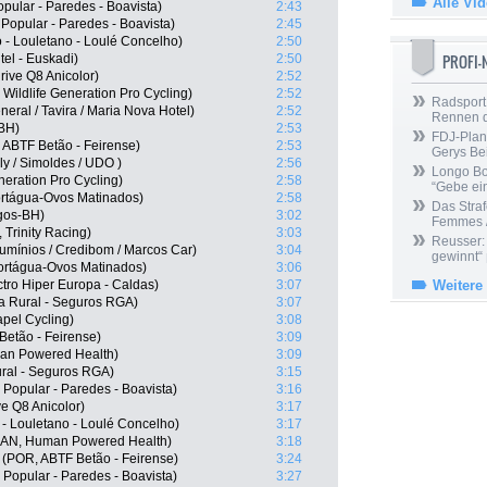
Alle Vi
ular - Paredes - Boavista)
2:43
 Popular - Paredes - Boavista)
2:45
o - Louletano - Loulé Concelho)
2:50
PROFI
el - Euskadi)
2:50
rive Q8 Anicolor)
2:52
, Wildlife Generation Pro Cycling)
2:52
Radsport 
eral / Tavira / Maria Nova Hotel)
2:52
Rennen 
-BH)
2:53
FDJ-Plan
ABTF Betão - Feirense)
2:53
Gerys Be
y / Simoldes / UDO )
2:56
Longo Bor
neration Pro Cycling)
2:58
“Gebe ein
ortágua-Ovos Matinados)
2:58
Das Straf
rgos-BH)
3:02
Femmes /
Trinity Racing)
3:03
Reusser: 
umínios / Credibom / Marcos Car)
3:04
gewinnt“
ortágua-Ovos Matinados)
3:06
ctro Hiper Europa - Caldas)
3:07
Weitere
ja Rural - Seguros RGA)
3:07
pel Cycling)
3:08
etão - Feirense)
3:09
an Powered Health)
3:09
ral - Seguros RGA)
3:15
 Popular - Paredes - Boavista)
3:16
e Q8 Anicolor)
3:17
- Louletano - Loulé Concelho)
3:17
(CAN, Human Powered Health)
3:18
a (POR, ABTF Betão - Feirense)
3:24
 Popular - Paredes - Boavista)
3:27