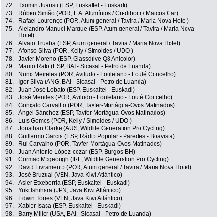
72.
Txomin Juaristi (ESP, Euskaltel - Euskadi)
73.
Rúben Simão (POR, L.A. Alumínios / Credibom / Marcos Car)
74.
Rafael Lourenço (POR, Atum general / Tavira / Maria Nova Hotel)
75.
Alejandro Manuel Marque (ESP, Atum general / Tavira / Maria Nova
Hotel)
76.
Alvaro Trueba (ESP, Atum general / Tavira / Maria Nova Hotel)
77.
Afonso Silva (POR, Kelly / Simoldes / UDO )
78.
Javier Moreno (ESP, Glassdrive Q8 Anicolor)
79.
Mauro Rato (ESP, BAI - Sicasal - Petro de Luanda)
80.
Nuno Meireles (POR, Aviludo - Louletano - Loulé Concelho)
81.
Igor Silva (ANG, BAI - Sicasal - Petro de Luanda)
82.
Juan José Lobato (ESP, Euskaltel - Euskadi)
83.
José Mendes (POR, Aviludo - Louletano - Loulé Concelho)
84.
Gonçalo Carvalho (POR, Tavfer-Mortágua-Ovos Matinados)
85.
Ángel Sánchez (ESP, Tavfer-Mortágua-Ovos Matinados)
86.
Luís Gomes (POR, Kelly / Simoldes / UDO )
87.
Jonathan Clarke (AUS, Wildlife Generation Pro Cycling)
88.
Guillermo Garcia (ESP, Rádio Popular - Paredes - Boavista)
89.
Rui Carvalho (POR, Tavfer-Mortágua-Ovos Matinados)
90.
Juan Antonio López-cózar (ESP, Burgos-BH)
91.
Cormac Mcgeough (IRL, Wildlife Generation Pro Cycling)
92.
David Livramento (POR, Atum general / Tavira / Maria Nova Hotel)
93.
José Bruzual (VEN, Java Kiwi Atlántico)
94.
Asier Etxeberria (ESP, Euskaltel - Euskadi)
95.
Yuki Ishihara (JPN, Java Kiwi Atlántico)
96.
Edwin Torres (VEN, Java Kiwi Atlántico)
97.
Xabier Isasa (ESP, Euskaltel - Euskadi)
98.
Barry Miller (USA, BAI - Sicasal - Petro de Luanda)