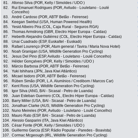
81.
Afonso Silva (POR, Kelly / Simoldes / UDO )
82.
Rui Emanuel Rodrigues (POR, Aviludo - Louletano - Loulé
Concelho)
83.
André Cardoso (POR, ABTF Betão - Feirense)
84.
Keegan Swirbul (USA, Human Powered Health)
85.
Yesid Albeiro Pira (COL, Caja Rural - Seguros RGA)
86.
Thomas Armstrong (GBR, Electro Hiper Europa - Caldas)
87.
Heberth Alejandro Gutiérrez (COL, Electro Hiper Europa - Caldas)
88.
Unai Cuadrado (ESP, Euskaltel - Euskadi)
89.
Rafael Lourenço (POR, Atum general / Tavira / Maria Nova Hotel)
90.
Noah Granigan (USA, Wildlife Generation Pro Cycling)
91.
Jesus Del Pino (ESP, Aviludo - Louletano - Loulé Concelho)
92.
Hélder Gonçalves (POR, Kelly / Simoldes / UDO )
93.
Márcio Barbosa (POR, ABTF Betão - Feirense)
94.
Yuki Ishihara (JPN, Java Kiwi Atlántico)
95.
Micael Isidoro (POR, ABTF Betão - Feirense)
96.
Rúben Simão (POR, L.A. Alumínios / Credibom / Marcos Car)
97.
Kent Ross (USA, Wildlife Generation Pro Cycling)
98.
Igor Silva (ANG, BAI - Sicasal - Petro de Luanda)
99.
Juan Esteban Guerrero (COL, Electro Hiper Europa - Caldas)
100.
Barry Miller (USA, BAI - Sicasal - Petro de Luanda)
101.
Jonathan Clarke (AUS, Wildlife Generation Pro Cycling)
102.
Nuno Meireles (POR, Aviludo - Louletano - Loulé Concelho)
103.
Mauro Rato (ESP, BAI - Sicasal - Petro de Luanda)
104.
Alessio Gasparini (ITA, Java Kiwi Atlántico)
105.
César Fonte (POR, Kelly / Simoldes / UDO )
106.
Guillermo Garcia (ESP, Rádio Popular - Paredes - Boavista)
107.
Cormac Mcgeough (IRL, Wildlife Generation Pro Cycling)