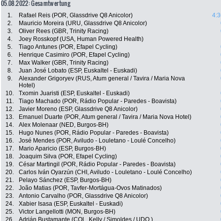
05.08.2022: Gesamtwertung
1.
Rafael Reis (POR, Glassdrive Q8 Anicolor)
4:3
2.
Mauricio Moreira (URU, Glassdrive Q8 Anicolor)
3.
Oliver Rees (GBR, Trinity Racing)
4.
Joey Rosskopf (USA, Human Powered Health)
5.
Tiago Antunes (POR, Efapel Cycling)
6.
Henrique Casimiro (POR, Efapel Cycling)
7.
Max Walker (GBR, Trinity Racing)
8.
Juan José Lobato (ESP, Euskaltel - Euskadi)
9.
Alexander Grigoryev (RUS, Atum general / Tavira / Maria Nova
Hotel)
10.
Txomin Juaristi (ESP, Euskaltel - Euskadi)
11.
Tiago Machado (POR, Rádio Popular - Paredes - Boavista)
12.
Javier Moreno (ESP, Glassdrive Q8 Anicolor)
13.
Emanuel Duarte (POR, Atum general / Tavira / Maria Nova Hotel)
14.
Alex Molenaar (NED, Burgos-BH)
15.
Hugo Nunes (POR, Rádio Popular - Paredes - Boavista)
16.
José Mendes (POR, Aviludo - Louletano - Loulé Concelho)
17.
Mario Aparicio (ESP, Burgos-BH)
18.
Joaquim Silva (POR, Efapel Cycling)
19.
César Martingil (POR, Rádio Popular - Paredes - Boavista)
20.
Carlos Iván Oyarzún (CHI, Aviludo - Louletano - Loulé Concelho)
21.
Pelayo Sánchez (ESP, Burgos-BH)
22.
João Matias (POR, Tavfer-Mortágua-Ovos Matinados)
23.
Antonio Carvalho (POR, Glassdrive Q8 Anicolor)
24.
Xabier Isasa (ESP, Euskaltel - Euskadi)
25.
Victor Langellotti (MON, Burgos-BH)
26.
Adrián Bustamante (COL, Kelly / Simoldes / UDO )