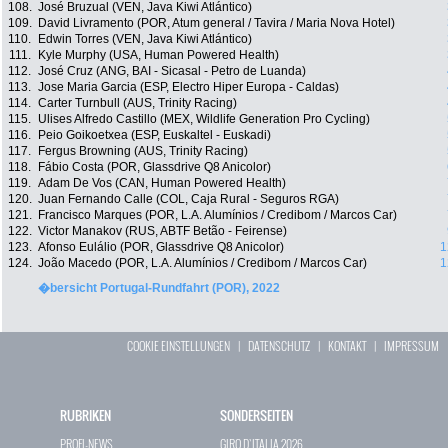
108.
José Bruzual (VEN, Java Kiwi Atlántico)
109.
David Livramento (POR, Atum general / Tavira / Maria Nova Hotel)
110.
Edwin Torres (VEN, Java Kiwi Atlántico)
111.
Kyle Murphy (USA, Human Powered Health)
112.
José Cruz (ANG, BAI - Sicasal - Petro de Luanda)
113.
Jose Maria Garcia (ESP, Electro Hiper Europa - Caldas)
114.
Carter Turnbull (AUS, Trinity Racing)
115.
Ulises Alfredo Castillo (MEX, Wildlife Generation Pro Cycling)
116.
Peio Goikoetxea (ESP, Euskaltel - Euskadi)
117.
Fergus Browning (AUS, Trinity Racing)
118.
Fábio Costa (POR, Glassdrive Q8 Anicolor)
119.
Adam De Vos (CAN, Human Powered Health)
120.
Juan Fernando Calle (COL, Caja Rural - Seguros RGA)
121.
Francisco Marques (POR, L.A. Alumínios / Credibom / Marcos Car)
122.
Victor Manakov (RUS, ABTF Betão - Feirense)
123.
Afonso Eulálio (POR, Glassdrive Q8 Anicolor)
1
124.
João Macedo (POR, L.A. Alumínios / Credibom / Marcos Car)
1
�bersicht Portugal-Rundfahrt (POR), 2022
COOKIE EINSTELLUNGEN
|
DATENSCHUTZ
|
KONTAKT
|
IMPRESSUM
RUBRIKEN
SONDERSEITEN
PROFI-NEWS
GIRO D`ITALIA 2026