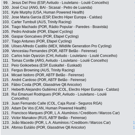
99.
Jesus Del Pino (ESP, Aviludo - Louletano - Loulé Concelho)
100.
José Cruz (ANG, BAI - Sicasal - Petro de Luanda)
101.
Kyle Murphy (USA, Human Powered Health)
102.
Jose Maria Garcia (ESP, Electro Hiper Europa - Caldas)
103.
Carter Turnbull (AUS, Trinity Racing)
104.
Tiago Machado (POR, Rádio Popular - Paredes - Boavista)
105.
Pedro Andrade (POR, Efapel Cycling)
106.
Gaspar Goncalves (POR, Efapel Cycling)
107.
Tiago Antunes (POR, Efapel Cycling)
108.
Ulises Alfredo Castillo (MEX, Wildlife Generation Pro Cycling)
109.
Venceslau Fernandes (POR, ABTF Betão - Feirense)
110.
Carlos Iván Oyarzún (CHI, Aviludo - Louletano - Loulé Concelho)
111.
Tomas Contte (ARG, Aviludo - Louletano - Loulé Concelho)
112.
Peio Goikoetxea (ESP, Euskaltel - Euskadi)
113.
Fergus Browning (AUS, Trinity Racing)
114.
Micael Isidoro (POR, ABTF Betão - Feirense)
115.
André Cardoso (POR, ABTF Betão - Feirense)
116.
Fábio Costa (POR, Glassdrive Q8 Anicolor)
117.
Heberth Alejandro Gutiérrez (COL, Electro Hiper Europa - Caldas)
118.
Rui Emanuel Rodrigues (POR, Aviludo - Louletano - Loulé
Concelho)
119.
Juan Fernando Calle (COL, Caja Rural - Seguros RGA)
120.
Adam De Vos (CAN, Human Powered Health)
121.
Francisco Marques (POR, L.A. Alumínios / Credibom / Marcos Car)
122.
Victor Manakov (RUS, ABTF Betão - Feirense)
123.
João Macedo (POR, L.A. Alumínios / Credibom / Marcos Car)
1
124.
Afonso Eulálio (POR, Glassdrive Q8 Anicolor)
1