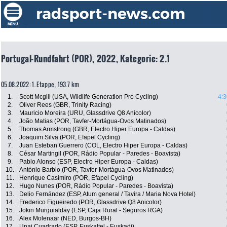
Portugal-Rundfahrt (POR), 2022, Kategorie: 2.1
05.08.2022: 1. Etappe , 193.7 km
1.
Scott Mcgill (USA, Wildlife Generation Pro Cycling)
4:3
2.
Oliver Rees (GBR, Trinity Racing)
3.
Mauricio Moreira (URU, Glassdrive Q8 Anicolor)
4.
João Matias (POR, Tavfer-Mortágua-Ovos Matinados)
5.
Thomas Armstrong (GBR, Electro Hiper Europa - Caldas)
6.
Joaquim Silva (POR, Efapel Cycling)
7.
Juan Esteban Guerrero (COL, Electro Hiper Europa - Caldas)
8.
César Martingil (POR, Rádio Popular - Paredes - Boavista)
9.
Pablo Alonso (ESP, Electro Hiper Europa - Caldas)
10.
António Barbio (POR, Tavfer-Mortágua-Ovos Matinados)
11.
Henrique Casimiro (POR, Efapel Cycling)
12.
Hugo Nunes (POR, Rádio Popular - Paredes - Boavista)
13.
Delio Fernández (ESP, Atum general / Tavira / Maria Nova Hotel)
14.
Frederico Figueiredo (POR, Glassdrive Q8 Anicolor)
15.
Jokin Murguialday (ESP, Caja Rural - Seguros RGA)
16.
Alex Molenaar (NED, Burgos-BH)
17.
Unai Cuadrado (ESP, Euskaltel - Euskadi)