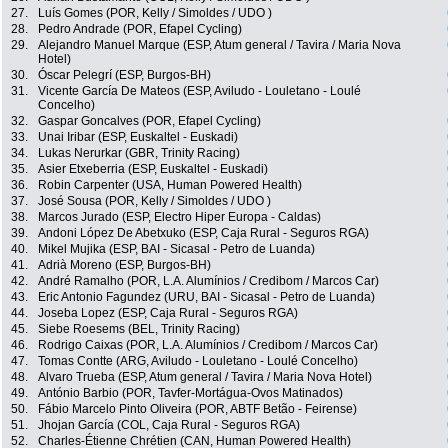
27.
Luís Gomes (POR, Kelly / Simoldes / UDO )
28.
Pedro Andrade (POR, Efapel Cycling)
29.
Alejandro Manuel Marque (ESP, Atum general / Tavira / Maria Nova
Hotel)
30.
Óscar Pelegrí (ESP, Burgos-BH)
31.
Vicente García De Mateos (ESP, Aviludo - Louletano - Loulé
Concelho)
32.
Gaspar Goncalves (POR, Efapel Cycling)
33.
Unai Iribar (ESP, Euskaltel - Euskadi)
34.
Lukas Nerurkar (GBR, Trinity Racing)
35.
Asier Etxeberria (ESP, Euskaltel - Euskadi)
36.
Robin Carpenter (USA, Human Powered Health)
37.
José Sousa (POR, Kelly / Simoldes / UDO )
38.
Marcos Jurado (ESP, Electro Hiper Europa - Caldas)
39.
Andoni López De Abetxuko (ESP, Caja Rural - Seguros RGA)
40.
Mikel Mujika (ESP, BAI - Sicasal - Petro de Luanda)
41.
Adrià Moreno (ESP, Burgos-BH)
42.
André Ramalho (POR, L.A. Alumínios / Credibom / Marcos Car)
43.
Eric Antonio Fagundez (URU, BAI - Sicasal - Petro de Luanda)
44.
Joseba Lopez (ESP, Caja Rural - Seguros RGA)
45.
Siebe Roesems (BEL, Trinity Racing)
46.
Rodrigo Caixas (POR, L.A. Alumínios / Credibom / Marcos Car)
47.
Tomas Contte (ARG, Aviludo - Louletano - Loulé Concelho)
48.
Alvaro Trueba (ESP, Atum general / Tavira / Maria Nova Hotel)
49.
António Barbio (POR, Tavfer-Mortágua-Ovos Matinados)
50.
Fábio Marcelo Pinto Oliveira (POR, ABTF Betão - Feirense)
51.
Jhojan García (COL, Caja Rural - Seguros RGA)
52.
Charles-Étienne Chrétien (CAN, Human Powered Health)