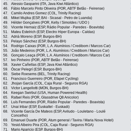
45.
Alessio Gasparini (ITA, Java Kiwi Atlántico)
46.
Fábio Marcelo Pinto Oliveira (POR, ABTF Betão - Feirense)
47.
Camilo Andres Gomez (COL, Trinity Racing)
48.
Mikel Mujika (ESP, BAI - Sicasal - Petro de Luanda)
49.
Hélder Gonçalves (POR, Kelly / Simoldes / UDO )
50.
Vicente Hernaiz (ESP, Rádio Popular - Paredes - Boavista)
51.
Mateu Estelrich (ESP, Electro Hiper Europa - Caldas)
52.
Adrià Moreno (ESP, Burgos-BH)
53.
Pelayo Sánchez (ESP, Burgos-BH)
54.
Rodrigo Caixas (POR, L.A. Alumínios / Credibom / Marcos Car)
55.
João Medeiros (POR, L.A. Alumínios / Credibom / Marcos Car)
56.
Gonçalo Leaça (POR, L.A. Alumínios / Credibom / Marcos Car)
57.
Ivo Pinheiro (POR, ABTF Betão - Feirense)
58.
Xavier Cañellas (ESP, Java Kiwi Atlántico)
59.
Óscar Pelegrí (ESP, Burgos-BH)
60.
Siebe Roesems (BEL, Trinity Racing)
61.
Francisco Guerreiro (POR, Efapel Cycling)
62.
Jhojan García (COL, Caja Rural - Seguros RGA)
63.
Victor Langellotti (MON, Burgos-BH)
64.
Keegan Swirbul (USA, Human Powered Health)
65.
Rafael Reis (POR, Glassdrive Q8 Anicolor)
66.
Luís Fernandes (POR, Rádio Popular - Paredes - Boavista)
67.
Unai Iribar (ESP, Euskaltel - Euskadi)
68.
Vicente García De Mateos (ESP, Aviludo - Louletano - Loulé
Concelho)
69.
Emanuel Duarte (POR, Atum general / Tavira / Maria Nova Hotel)
70.
Yesid Albeiro Pira (COL, Caja Rural - Seguros RGA)
71.
Mario Aparicio (ESP, Burgos-BH)