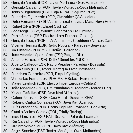
53.
Gonçalo Amado (POR, Tavfer-Mortágua-Ovos Matinados)
54.
Gonçalo Carvalho (POR, Tavfer-Mortágua-Ovos Matinados)
55.
Jokin Murguialday (ESP, Caja Rural - Seguros RGA)
56.
Frederico Figueiredo (POR, Glassdrive Q8 Anicolor)
57.
Delio Fernández (ESP, Atum general / Tavira / Maria Nova Hotel)
58.
Rafael Silva (POR, Efapel Cycling)
59.
Scott Mcgill (USA, Wildlife Generation Pro Cycling)
60.
Pablo Alonso (ESP, Electro Hiper Europa - Caldas)
61.
Gonçalo Leaça (POR, L.A. Alumínios / Credibom / Marcos Car)
62.
Vicente Hernaiz (ESP, Rádio Popular - Paredes - Boavista)
63.
Ivo Pinheiro (POR, ABTF Betão - Feirense)
64.
Juan Antonio López-cózar (ESP, Burgos-BH)
65.
António Ferreira (POR, Kelly / Simoldes / UDO )
66.
Alberto Gallego (ESP, Rádio Popular - Paredes - Boavista)
67.
Bruno Silva (POR, Tavfer-Mortágua-Ovos Matinados)
68.
Francisco Guerreiro (POR, Efapel Cycling)
69.
Venceslau Fernandes (POR, ABTF Betão - Feirense)
70.
Mateu Estelrich (ESP, Electro Hiper Europa - Caldas)
71.
João Medeiros (POR, L.A. Alumínios / Credibom / Marcos Car)
72.
Xavier Cañellas (ESP, Java Kiwi Atlántico)
73.
Calum Johnston (GBR, Caja Rural - Seguros RGA)
74.
Roberto Carlos González (PAN, Java Kiwi Atlántico)
75.
Luís Fernandes (POR, Rádio Popular - Paredes - Boavista)
76.
Camilo Andres Gomez (COL, Trinity Racing)
77.
Iñigo Gonzalez (ESP, BAI - Sicasal - Petro de Luanda)
78.
Rui Carvalho (POR, Tavfer-Mortágua-Ovos Matinados)
79.
Nikiforos Arvanitou (GRE, Java Kiwi Atlántico)
80.
Ángel Sánchez (ESP, Tavfer-Mortágua-Ovos Matinados)