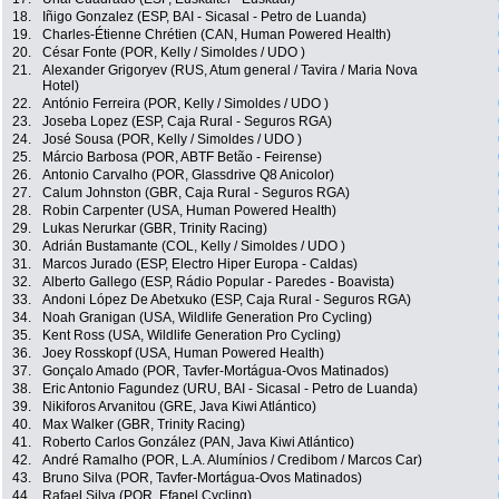
18.
Iñigo Gonzalez (ESP, BAI - Sicasal - Petro de Luanda)
19.
Charles-Étienne Chrétien (CAN, Human Powered Health)
20.
César Fonte (POR, Kelly / Simoldes / UDO )
21.
Alexander Grigoryev (RUS, Atum general / Tavira / Maria Nova
Hotel)
22.
António Ferreira (POR, Kelly / Simoldes / UDO )
23.
Joseba Lopez (ESP, Caja Rural - Seguros RGA)
24.
José Sousa (POR, Kelly / Simoldes / UDO )
25.
Márcio Barbosa (POR, ABTF Betão - Feirense)
26.
Antonio Carvalho (POR, Glassdrive Q8 Anicolor)
27.
Calum Johnston (GBR, Caja Rural - Seguros RGA)
28.
Robin Carpenter (USA, Human Powered Health)
29.
Lukas Nerurkar (GBR, Trinity Racing)
30.
Adrián Bustamante (COL, Kelly / Simoldes / UDO )
31.
Marcos Jurado (ESP, Electro Hiper Europa - Caldas)
32.
Alberto Gallego (ESP, Rádio Popular - Paredes - Boavista)
33.
Andoni López De Abetxuko (ESP, Caja Rural - Seguros RGA)
34.
Noah Granigan (USA, Wildlife Generation Pro Cycling)
35.
Kent Ross (USA, Wildlife Generation Pro Cycling)
36.
Joey Rosskopf (USA, Human Powered Health)
37.
Gonçalo Amado (POR, Tavfer-Mortágua-Ovos Matinados)
38.
Eric Antonio Fagundez (URU, BAI - Sicasal - Petro de Luanda)
39.
Nikiforos Arvanitou (GRE, Java Kiwi Atlántico)
40.
Max Walker (GBR, Trinity Racing)
41.
Roberto Carlos González (PAN, Java Kiwi Atlántico)
42.
André Ramalho (POR, L.A. Alumínios / Credibom / Marcos Car)
43.
Bruno Silva (POR, Tavfer-Mortágua-Ovos Matinados)
44.
Rafael Silva (POR, Efapel Cycling)