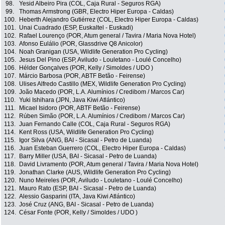
98.
Yesid Albeiro Pira (COL, Caja Rural - Seguros RGA)
99.
Thomas Armstrong (GBR, Electro Hiper Europa - Caldas)
100.
Heberth Alejandro Gutiérrez (COL, Electro Hiper Europa - Caldas)
101.
Unai Cuadrado (ESP, Euskaltel - Euskadi)
102.
Rafael Lourenço (POR, Atum general / Tavira / Maria Nova Hotel)
103.
Afonso Eulálio (POR, Glassdrive Q8 Anicolor)
104.
Noah Granigan (USA, Wildlife Generation Pro Cycling)
105.
Jesus Del Pino (ESP, Aviludo - Louletano - Loulé Concelho)
106.
Hélder Gonçalves (POR, Kelly / Simoldes / UDO )
107.
Márcio Barbosa (POR, ABTF Betão - Feirense)
108.
Ulises Alfredo Castillo (MEX, Wildlife Generation Pro Cycling)
109.
João Macedo (POR, L.A. Alumínios / Credibom / Marcos Car)
110.
Yuki Ishihara (JPN, Java Kiwi Atlántico)
111.
Micael Isidoro (POR, ABTF Betão - Feirense)
112.
Rúben Simão (POR, L.A. Alumínios / Credibom / Marcos Car)
113.
Juan Fernando Calle (COL, Caja Rural - Seguros RGA)
114.
Kent Ross (USA, Wildlife Generation Pro Cycling)
115.
Igor Silva (ANG, BAI - Sicasal - Petro de Luanda)
116.
Juan Esteban Guerrero (COL, Electro Hiper Europa - Caldas)
117.
Barry Miller (USA, BAI - Sicasal - Petro de Luanda)
118.
David Livramento (POR, Atum general / Tavira / Maria Nova Hotel)
119.
Jonathan Clarke (AUS, Wildlife Generation Pro Cycling)
120.
Nuno Meireles (POR, Aviludo - Louletano - Loulé Concelho)
121.
Mauro Rato (ESP, BAI - Sicasal - Petro de Luanda)
122.
Alessio Gasparini (ITA, Java Kiwi Atlántico)
123.
José Cruz (ANG, BAI - Sicasal - Petro de Luanda)
124.
César Fonte (POR, Kelly / Simoldes / UDO )