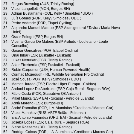
27.
Fergus Browning (AUS, Trinity Racing)
28.
Victor Langellotti (MON, Burgos-BH)
29.
Adrián Bustamante (COL, Kelly / Simoldes / UDO )
30.
Luís Gomes (POR, Kelly / Simoldes / UDO )
31.
Pedro Andrade (POR, Efapel Cycling)
32.
Alejandro Manuel Marque (ESP, Atum general / Tavira / Maria Nova
Hotel)
33.
Óscar Pelegrí (ESP, Burgos-BH)
34.
Vicente García De Mateos (ESP, Aviludo - Louletano - Loulé
Concelho)
35.
Gaspar Goncalves (POR, Efapel Cycling)
36.
Unai Iribar (ESP, Euskaltel - Euskadi)
37.
Lukas Nerurkar (GBR, Trinity Racing)
38.
Asier Etxeberria (ESP, Euskaltel - Euskadi)
39.
Robin Carpenter (USA, Human Powered Health)
40.
Cormac Mcgeough (IRL, Wildlife Generation Pro Cycling)
41.
José Sousa (POR, Kelly / Simoldes / UDO )
42.
Marcos Jurado (ESP, Electro Hiper Europa - Caldas)
43.
Andoni López De Abetxuko (ESP, Caja Rural - Seguros RGA)
44.
Fábio Costa (POR, Glassdrive Q8 Anicolor)
45.
Mikel Mujika (ESP, BAI - Sicasal - Petro de Luanda)
46.
Adrià Moreno (ESP, Burgos-BH)
47.
André Ramalho (POR, L.A. Alumínios / Credibom / Marcos Car)
48.
Victor Manakov (RUS, ABTF Betão - Feirense)
49.
Eric Antonio Fagundez (URU, BAI - Sicasal - Petro de Luanda)
50.
Joseba Lopez (ESP, Caja Rural - Seguros RGA)
51.
Siebe Roesems (BEL, Trinity Racing)
52.
Rodrigo Caixas (POR, L.A. Alumínios / Credibom / Marcos Car)