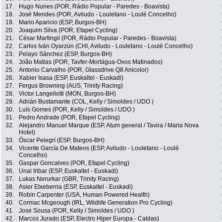
17.
Hugo Nunes (POR, Rádio Popular - Paredes - Boavista)
18.
José Mendes (POR, Aviludo - Louletano - Loulé Concelho)
19.
Mario Aparicio (ESP, Burgos-BH)
20.
Joaquim Silva (POR, Efapel Cycling)
21.
César Martingil (POR, Rádio Popular - Paredes - Boavista)
22.
Carlos Iván Oyarzún (CHI, Aviludo - Louletano - Loulé Concelho)
23.
Pelayo Sánchez (ESP, Burgos-BH)
24.
João Matias (POR, Tavfer-Mortágua-Ovos Matinados)
25.
Antonio Carvalho (POR, Glassdrive Q8 Anicolor)
26.
Xabier Isasa (ESP, Euskaltel - Euskadi)
27.
Fergus Browning (AUS, Trinity Racing)
28.
Victor Langellotti (MON, Burgos-BH)
29.
Adrián Bustamante (COL, Kelly / Simoldes / UDO )
30.
Luís Gomes (POR, Kelly / Simoldes / UDO )
31.
Pedro Andrade (POR, Efapel Cycling)
32.
Alejandro Manuel Marque (ESP, Atum general / Tavira / Maria Nova
Hotel)
33.
Óscar Pelegrí (ESP, Burgos-BH)
34.
Vicente García De Mateos (ESP, Aviludo - Louletano - Loulé
Concelho)
35.
Gaspar Goncalves (POR, Efapel Cycling)
36.
Unai Iribar (ESP, Euskaltel - Euskadi)
37.
Lukas Nerurkar (GBR, Trinity Racing)
38.
Asier Etxeberria (ESP, Euskaltel - Euskadi)
39.
Robin Carpenter (USA, Human Powered Health)
40.
Cormac Mcgeough (IRL, Wildlife Generation Pro Cycling)
41.
José Sousa (POR, Kelly / Simoldes / UDO )
42.
Marcos Jurado (ESP, Electro Hiper Europa - Caldas)