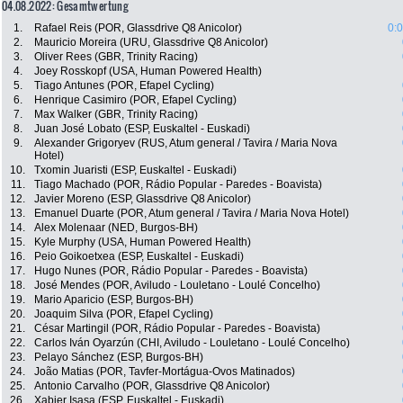
04.08.2022: Gesamtwertung
1.
Rafael Reis (POR, Glassdrive Q8 Anicolor)
0:
2.
Mauricio Moreira (URU, Glassdrive Q8 Anicolor)
3.
Oliver Rees (GBR, Trinity Racing)
4.
Joey Rosskopf (USA, Human Powered Health)
5.
Tiago Antunes (POR, Efapel Cycling)
6.
Henrique Casimiro (POR, Efapel Cycling)
7.
Max Walker (GBR, Trinity Racing)
8.
Juan José Lobato (ESP, Euskaltel - Euskadi)
9.
Alexander Grigoryev (RUS, Atum general / Tavira / Maria Nova
Hotel)
10.
Txomin Juaristi (ESP, Euskaltel - Euskadi)
11.
Tiago Machado (POR, Rádio Popular - Paredes - Boavista)
12.
Javier Moreno (ESP, Glassdrive Q8 Anicolor)
13.
Emanuel Duarte (POR, Atum general / Tavira / Maria Nova Hotel)
14.
Alex Molenaar (NED, Burgos-BH)
15.
Kyle Murphy (USA, Human Powered Health)
16.
Peio Goikoetxea (ESP, Euskaltel - Euskadi)
17.
Hugo Nunes (POR, Rádio Popular - Paredes - Boavista)
18.
José Mendes (POR, Aviludo - Louletano - Loulé Concelho)
19.
Mario Aparicio (ESP, Burgos-BH)
20.
Joaquim Silva (POR, Efapel Cycling)
21.
César Martingil (POR, Rádio Popular - Paredes - Boavista)
22.
Carlos Iván Oyarzún (CHI, Aviludo - Louletano - Loulé Concelho)
23.
Pelayo Sánchez (ESP, Burgos-BH)
24.
João Matias (POR, Tavfer-Mortágua-Ovos Matinados)
25.
Antonio Carvalho (POR, Glassdrive Q8 Anicolor)
26.
Xabier Isasa (ESP, Euskaltel - Euskadi)