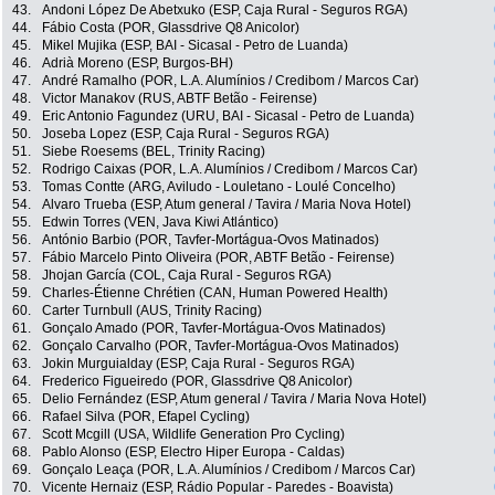
43.
Andoni López De Abetxuko (ESP, Caja Rural - Seguros RGA)
44.
Fábio Costa (POR, Glassdrive Q8 Anicolor)
45.
Mikel Mujika (ESP, BAI - Sicasal - Petro de Luanda)
46.
Adrià Moreno (ESP, Burgos-BH)
47.
André Ramalho (POR, L.A. Alumínios / Credibom / Marcos Car)
48.
Victor Manakov (RUS, ABTF Betão - Feirense)
49.
Eric Antonio Fagundez (URU, BAI - Sicasal - Petro de Luanda)
50.
Joseba Lopez (ESP, Caja Rural - Seguros RGA)
51.
Siebe Roesems (BEL, Trinity Racing)
52.
Rodrigo Caixas (POR, L.A. Alumínios / Credibom / Marcos Car)
53.
Tomas Contte (ARG, Aviludo - Louletano - Loulé Concelho)
54.
Alvaro Trueba (ESP, Atum general / Tavira / Maria Nova Hotel)
55.
Edwin Torres (VEN, Java Kiwi Atlántico)
56.
António Barbio (POR, Tavfer-Mortágua-Ovos Matinados)
57.
Fábio Marcelo Pinto Oliveira (POR, ABTF Betão - Feirense)
58.
Jhojan García (COL, Caja Rural - Seguros RGA)
59.
Charles-Étienne Chrétien (CAN, Human Powered Health)
60.
Carter Turnbull (AUS, Trinity Racing)
61.
Gonçalo Amado (POR, Tavfer-Mortágua-Ovos Matinados)
62.
Gonçalo Carvalho (POR, Tavfer-Mortágua-Ovos Matinados)
63.
Jokin Murguialday (ESP, Caja Rural - Seguros RGA)
64.
Frederico Figueiredo (POR, Glassdrive Q8 Anicolor)
65.
Delio Fernández (ESP, Atum general / Tavira / Maria Nova Hotel)
66.
Rafael Silva (POR, Efapel Cycling)
67.
Scott Mcgill (USA, Wildlife Generation Pro Cycling)
68.
Pablo Alonso (ESP, Electro Hiper Europa - Caldas)
69.
Gonçalo Leaça (POR, L.A. Alumínios / Credibom / Marcos Car)
70.
Vicente Hernaiz (ESP, Rádio Popular - Paredes - Boavista)