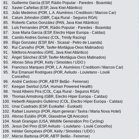
81.
Guillermo Garcia (ESP, Rádio Popular - Paredes - Boavista)
82.
Xavier Cañellas (ESP, Java Kiwi Atlántico)
83.
João Medeiros (POR, L.A. Alumínios / Credibom / Marcos Car)
84.
Calum Johnston (GBR, Caja Rural - Seguros RGA)
85.
Roberto Carlos González (PAN, Java Kiwi Atlántico)
86.
Luís Fernandes (POR, Rádio Popular - Paredes - Boavista)
87.
Jose Maria Garcia (ESP, Electro Hiper Europa - Caldas)
88.
Camilo Andres Gomez (COL, Trinity Racing)
89.
Iñigo Gonzalez (ESP, BAI - Sicasal - Petro de Luanda)
90.
Rui Carvalho (POR, Tavfer-Mortágua-Ovos Matinados)
91.
Nikiforos Arvanitou (GRE, Java Kiwi Atlántico)
92.
Ángel Sánchez (ESP, Tavfer-Mortágua-Ovos Matinados)
93.
Afonso Silva (POR, Kelly / Simoldes / UDO )
94.
Francisco Marques (POR, L.A. Alumínios / Credibom / Marcos Car)
95.
Rui Emanuel Rodrigues (POR, Aviludo - Louletano - Loulé
Concelho)
96.
André Cardoso (POR, ABTF Betão - Feirense)
97.
Keegan Swirbul (USA, Human Powered Health)
98.
Yesid Albeiro Pira (COL, Caja Rural - Seguros RGA)
99.
Thomas Armstrong (GBR, Electro Hiper Europa - Caldas)
100.
Heberth Alejandro Gutiérrez (COL, Electro Hiper Europa - Caldas)
101.
Unai Cuadrado (ESP, Euskaltel - Euskadi)
102.
Rafael Lourenço (POR, Atum general / Tavira / Maria Nova Hotel)
103.
Afonso Eulálio (POR, Glassdrive Q8 Anicolor)
104.
Noah Granigan (USA, Wildlife Generation Pro Cycling)
105.
Jesus Del Pino (ESP, Aviludo - Louletano - Loulé Concelho)
106.
Hélder Gonçalves (POR, Kelly / Simoldes / UDO )
107.
Márcio Barbosa (POR, ABTF Betão - Feirense)