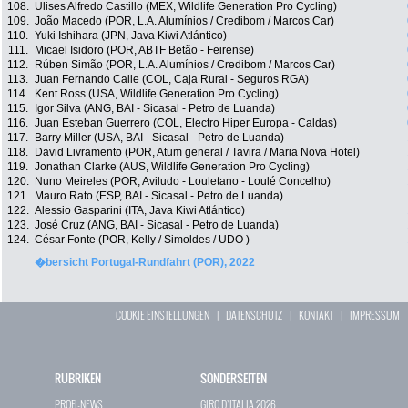
108.
Ulises Alfredo Castillo (MEX, Wildlife Generation Pro Cycling)
109.
João Macedo (POR, L.A. Alumínios / Credibom / Marcos Car)
110.
Yuki Ishihara (JPN, Java Kiwi Atlántico)
111.
Micael Isidoro (POR, ABTF Betão - Feirense)
112.
Rúben Simão (POR, L.A. Alumínios / Credibom / Marcos Car)
113.
Juan Fernando Calle (COL, Caja Rural - Seguros RGA)
114.
Kent Ross (USA, Wildlife Generation Pro Cycling)
115.
Igor Silva (ANG, BAI - Sicasal - Petro de Luanda)
116.
Juan Esteban Guerrero (COL, Electro Hiper Europa - Caldas)
117.
Barry Miller (USA, BAI - Sicasal - Petro de Luanda)
118.
David Livramento (POR, Atum general / Tavira / Maria Nova Hotel)
119.
Jonathan Clarke (AUS, Wildlife Generation Pro Cycling)
120.
Nuno Meireles (POR, Aviludo - Louletano - Loulé Concelho)
121.
Mauro Rato (ESP, BAI - Sicasal - Petro de Luanda)
122.
Alessio Gasparini (ITA, Java Kiwi Atlántico)
123.
José Cruz (ANG, BAI - Sicasal - Petro de Luanda)
124.
César Fonte (POR, Kelly / Simoldes / UDO )
�bersicht Portugal-Rundfahrt (POR), 2022
COOKIE EINSTELLUNGEN
|
DATENSCHUTZ
|
KONTAKT
|
IMPRESSUM
RUBRIKEN
SONDERSEITEN
PROFI-NEWS
GIRO D`ITALIA 2026