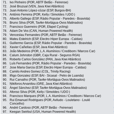
71.
Ivo Pinheiro (POR, ABTF Betão - Feirense)
72.
José Bruzual (VEN, Java Kiwi Atlántico)
73.
Juan Antonio López-cózar (ESP, Burgos-BH)
74.
António Ferreira (POR, Kelly / Simoldes / UDO )
75.
Alberto Gallego (ESP, Rádio Popular - Paredes - Boavista)
76.
Bruno Silva (POR, Tavfer-Mortágua-Ovos Matinados)
77.
Francisco Guerreiro (POR, Efapel Cycling)
78.
Adam De Vos (CAN, Human Powered Health)
79.
Venceslau Fernandes (POR, ABTF Betão - Feirense)
80.
Mateu Estelrich (ESP, Electro Hiper Europa - Caldas)
81.
Guillermo Garcia (ESP, Rádio Popular - Paredes - Boavista)
82.
Xavier Cañellas (ESP, Java Kiwi Atlántico)
83.
João Medeiros (POR, L.A. Alumínios / Credibom / Marcos Car)
84.
Calum Johnston (GBR, Caja Rural - Seguros RGA)
85.
Roberto Carlos González (PAN, Java Kiwi Atlántico)
86.
Luís Fernandes (POR, Rádio Popular - Paredes - Boavista)
87.
Jose Maria Garcia (ESP, Electro Hiper Europa - Caldas)
88.
Camilo Andres Gomez (COL, Trinity Racing)
89.
Iñigo Gonzalez (ESP, BAI - Sicasal - Petro de Luanda)
90.
Rui Carvalho (POR, Tavfer-Mortágua-Ovos Matinados)
91.
Nikiforos Arvanitou (GRE, Java Kiwi Atlántico)
92.
Ángel Sánchez (ESP, Tavfer-Mortágua-Ovos Matinados)
93.
Afonso Silva (POR, Kelly / Simoldes / UDO )
94.
Francisco Marques (POR, L.A. Alumínios / Credibom / Marcos Car)
95.
Rui Emanuel Rodrigues (POR, Aviludo - Louletano - Loulé
Concelho)
96.
André Cardoso (POR, ABTF Betão - Feirense)
97.
Keegan Swirbul (USA, Human Powered Health)