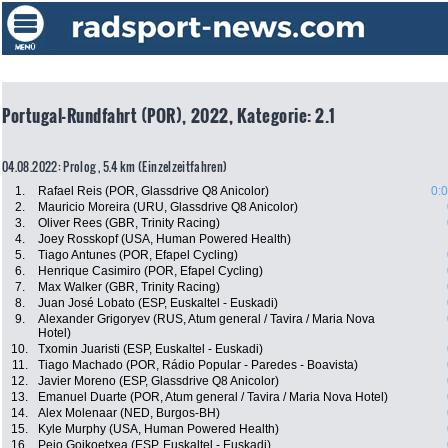
Portugal-Rundfahrt (POR), 2022, Kategorie: 2.1
04.08.2022: Prolog , 5.4 km (Einzelzeitfahren)
1.
Rafael Reis (POR, Glassdrive Q8 Anicolor)
0:
2.
Mauricio Moreira (URU, Glassdrive Q8 Anicolor)
3.
Oliver Rees (GBR, Trinity Racing)
4.
Joey Rosskopf (USA, Human Powered Health)
5.
Tiago Antunes (POR, Efapel Cycling)
6.
Henrique Casimiro (POR, Efapel Cycling)
7.
Max Walker (GBR, Trinity Racing)
8.
Juan José Lobato (ESP, Euskaltel - Euskadi)
9.
Alexander Grigoryev (RUS, Atum general / Tavira / Maria Nova
Hotel)
10.
Txomin Juaristi (ESP, Euskaltel - Euskadi)
11.
Tiago Machado (POR, Rádio Popular - Paredes - Boavista)
12.
Javier Moreno (ESP, Glassdrive Q8 Anicolor)
13.
Emanuel Duarte (POR, Atum general / Tavira / Maria Nova Hotel)
14.
Alex Molenaar (NED, Burgos-BH)
15.
Kyle Murphy (USA, Human Powered Health)
16.
Peio Goikoetxea (ESP, Euskaltel - Euskadi)