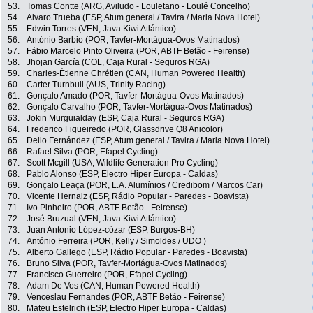
53.
Tomas Contte (ARG, Aviludo - Louletano - Loulé Concelho)
54.
Alvaro Trueba (ESP, Atum general / Tavira / Maria Nova Hotel)
55.
Edwin Torres (VEN, Java Kiwi Atlántico)
56.
António Barbio (POR, Tavfer-Mortágua-Ovos Matinados)
57.
Fábio Marcelo Pinto Oliveira (POR, ABTF Betão - Feirense)
58.
Jhojan García (COL, Caja Rural - Seguros RGA)
59.
Charles-Étienne Chrétien (CAN, Human Powered Health)
60.
Carter Turnbull (AUS, Trinity Racing)
61.
Gonçalo Amado (POR, Tavfer-Mortágua-Ovos Matinados)
62.
Gonçalo Carvalho (POR, Tavfer-Mortágua-Ovos Matinados)
63.
Jokin Murguialday (ESP, Caja Rural - Seguros RGA)
64.
Frederico Figueiredo (POR, Glassdrive Q8 Anicolor)
65.
Delio Fernández (ESP, Atum general / Tavira / Maria Nova Hotel)
66.
Rafael Silva (POR, Efapel Cycling)
67.
Scott Mcgill (USA, Wildlife Generation Pro Cycling)
68.
Pablo Alonso (ESP, Electro Hiper Europa - Caldas)
69.
Gonçalo Leaça (POR, L.A. Alumínios / Credibom / Marcos Car)
70.
Vicente Hernaiz (ESP, Rádio Popular - Paredes - Boavista)
71.
Ivo Pinheiro (POR, ABTF Betão - Feirense)
72.
José Bruzual (VEN, Java Kiwi Atlántico)
73.
Juan Antonio López-cózar (ESP, Burgos-BH)
74.
António Ferreira (POR, Kelly / Simoldes / UDO )
75.
Alberto Gallego (ESP, Rádio Popular - Paredes - Boavista)
76.
Bruno Silva (POR, Tavfer-Mortágua-Ovos Matinados)
77.
Francisco Guerreiro (POR, Efapel Cycling)
78.
Adam De Vos (CAN, Human Powered Health)
79.
Venceslau Fernandes (POR, ABTF Betão - Feirense)
80.
Mateu Estelrich (ESP, Electro Hiper Europa - Caldas)