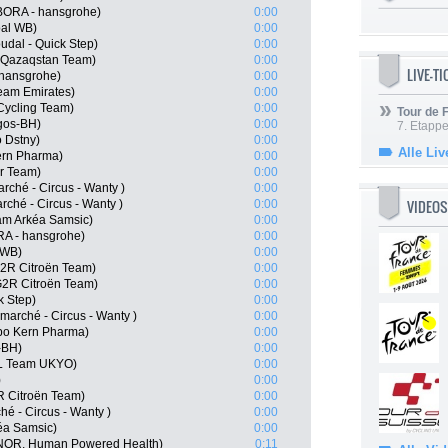
ORA - hansgrohe)
0:00
oal WB)
0:00
udal - Quick Step)
0:00
a Qazaqstan Team)
0:00
LIVE-T
 hansgrohe)
0:00
eam Emirates)
0:00
Cycling Team)
0:00
Tour de
rgos-BH)
0:00
7. Etappe
o Dstny)
0:00
Alle Liv
ern Pharma)
0:00
ar Team)
0:00
rché - Circus - Wanty )
0:00
VIDEOS
rché - Circus - Wanty )
0:00
eam Arkéa Samsic)
0:00
RA - hansgrohe)
0:00
 WB)
0:00
G2R Citroën Team)
0:00
G2R Citroën Team)
0:00
k Step)
0:00
rmarché - Circus - Wanty )
0:00
ipo Kern Pharma)
0:00
-BH)
0:00
L Team UKYO)
0:00
)
0:00
R Citroën Team)
0:00
ché - Circus - Wanty )
0:00
éa Samsic)
0:00
(NOR, Human Powered Health)
0:11