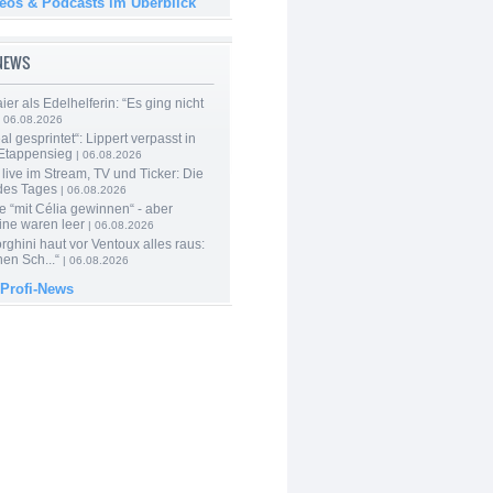
deos & Podcasts im Überblick
-NEWS
er als Edelhelferin: “Es ging nicht
 06.08.2026
al gesprintet“: Lippert verpasst in
Etappensieg
| 06.08.2026
live im Stream, TV und Ticker: Die
des Tages
| 06.08.2026
e “mit Célia gewinnen“ - aber
ine waren leer
| 06.08.2026
ghini haut vor Ventoux alles raus:
en Sch...“
| 06.08.2026
 Profi-News