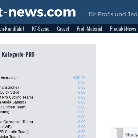
en-Rundfahrt
KT-Szene
Gravel
Profi-Material
Produkt-News
 Kategorie: PRO
 Emirates)
4:36:48
0:00
 hansgrohe)
0:00
 Quick Step)
0:00
 Pro Cycling Team)
0:00
m Arkéa Samsic)
0:00
R Citroën Team)
0:00
Dstny)
0:00
)
0:00
na Qazaqstan Team)
0:00
oal WB)
0:00
R Citroën Team)
0:00
Steady
istar Team)
0:00