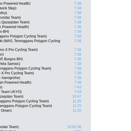
n Powered Health)
7:38
Quick Step)
7:38
stny)
7:38
vistar Team)
7:38
a Qazaqstan Team)
7:38
 Powered Health)
7:38
os-BH)
7:38
gganu Polygon Cycling Team)
7:38
ki (MAS, Terengganu Polygon Cycling
7:38
no-X Pro Cycling Team)
7:38
an)
7:38
SP, Burgos-BH)
7:38
rkéa Samsic)
7:38
rengganu Polygon Cycling Team)
7:38
-X Pro Cycling Team)
7:38
- hansgrohe)
7:38
an Powered Health)
7:38
s)
7:43
L Team UKYO)
7:43
azaqstan Team)
10:47
engganu Polygon Cycling Team)
11:25
rengganu Polygon Cycling Team)
11:25
, Oman)
11:25
istar Team)
16:02:36