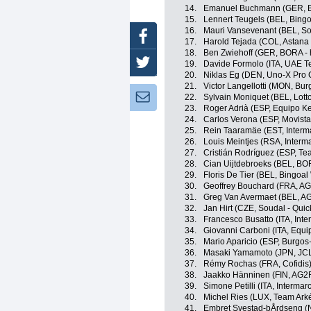
14.
Emanuel Buchmann (GER, B
15.
Lennert Teugels (BEL, Bing
16.
Mauri Vansevenant (BEL, So
Facebook
17.
Harold Tejada (COL, Astan
18.
Ben Zwiehoff (GER, BORA -
Twitter
19.
Davide Formolo (ITA, UAE T
20.
Niklas Eg (DEN, Uno-X Pro 
21.
Victor Langellotti (MON, Bu
Newsletter:
22.
Sylvain Moniquet (BEL, Lott
23.
Roger Adrià (ESP, Equipo K
24.
Carlos Verona (ESP, Movist
25.
Rein Taaramäe (EST, Interma
26.
Louis Meintjes (RSA, Interma
27.
Cristián Rodríguez (ESP, T
28.
Cian Uijtdebroeks (BEL, BO
29.
Floris De Tier (BEL, Bingoal
30.
Geoffrey Bouchard (FRA, A
31.
Greg Van Avermaet (BEL, A
32.
Jan Hirt (CZE, Soudal - Quic
33.
Francesco Busatto (ITA, Inte
34.
Giovanni Carboni (ITA, Equ
35.
Mario Aparicio (ESP, Burgos
36.
Masaki Yamamoto (JPN, JC
37.
Rémy Rochas (FRA, Cofidis
38.
Jaakko Hänninen (FIN, AG2
39.
Simone Petilli (ITA, Intermar
40.
Michel Ries (LUX, Team Ark
41.
Embret Svestad-bÅrdseng 