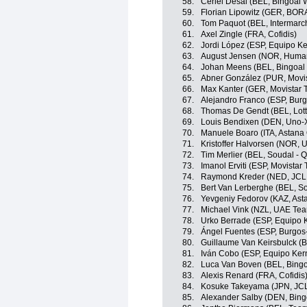
58.
Ceriel Desal (BEL, Bingoal 
59.
Florian Lipowitz (GER, BOR
60.
Tom Paquot (BEL, Intermarch
61.
Axel Zingle (FRA, Cofidis)
62.
Jordi López (ESP, Equipo K
63.
August Jensen (NOR, Huma
64.
Johan Meens (BEL, Bingoal
65.
Abner González (PUR, Movi
66.
Max Kanter (GER, Movistar 
67.
Alejandro Franco (ESP, Bur
68.
Thomas De Gendt (BEL, Lott
69.
Louis Bendixen (DEN, Uno-X
70.
Manuele Boaro (ITA, Astana
71.
Kristoffer Halvorsen (NOR, 
72.
Tim Merlier (BEL, Soudal - Q
73.
Imanol Erviti (ESP, Movistar
74.
Raymond Kreder (NED, JC
75.
Bert Van Lerberghe (BEL, So
76.
Yevgeniy Fedorov (KAZ, As
77.
Michael Vink (NZL, UAE Tea
78.
Urko Berrade (ESP, Equipo 
79.
Ángel Fuentes (ESP, Burgos
80.
Guillaume Van Keirsbulck (
81.
Iván Cobo (ESP, Equipo Ke
82.
Luca Van Boven (BEL, Bing
83.
Alexis Renard (FRA, Cofidis
84.
Kosuke Takeyama (JPN, JC
85.
Alexander Salby (DEN, Bin