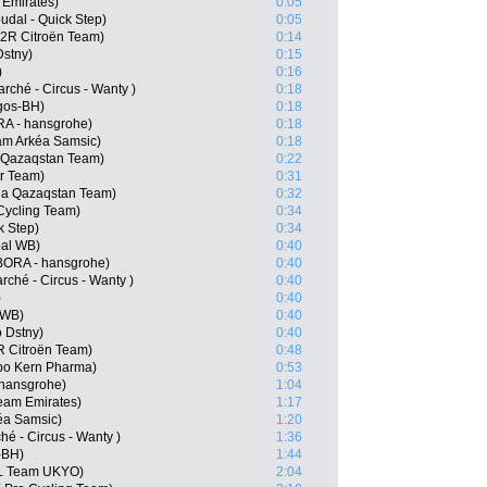
 Emirates)
0:05
udal - Quick Step)
0:05
G2R Citroën Team)
0:14
Dstny)
0:15
)
0:16
rché - Circus - Wanty )
0:18
rgos-BH)
0:18
RA - hansgrohe)
0:18
eam Arkéa Samsic)
0:18
a Qazaqstan Team)
0:22
ar Team)
0:31
na Qazaqstan Team)
0:32
Cycling Team)
0:34
k Step)
0:34
oal WB)
0:40
ORA - hansgrohe)
0:40
rché - Circus - Wanty )
0:40
)
0:40
 WB)
0:40
o Dstny)
0:40
R Citroën Team)
0:48
ipo Kern Pharma)
0:53
 hansgrohe)
1:04
eam Emirates)
1:17
éa Samsic)
1:20
ché - Circus - Wanty )
1:36
-BH)
1:44
L Team UKYO)
2:04