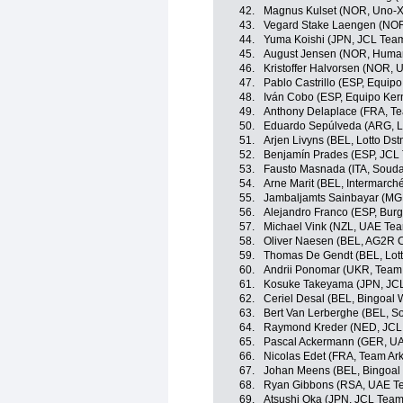
42.
Magnus Kulset (NOR, Uno-X
43.
Vegard Stake Laengen (NOR
44.
Yuma Koishi (JPN, JCL Te
45.
August Jensen (NOR, Huma
46.
Kristoffer Halvorsen (NOR, 
47.
Pablo Castrillo (ESP, Equip
48.
Iván Cobo (ESP, Equipo Ke
49.
Anthony Delaplace (FRA, T
50.
Eduardo Sepúlveda (ARG, Lo
51.
Arjen Livyns (BEL, Lotto Dst
52.
Benjamín Prades (ESP, JC
53.
Fausto Masnada (ITA, Soudal
54.
Arne Marit (BEL, Intermarché
55.
Jambaljamts Sainbayar (MG
56.
Alejandro Franco (ESP, Bur
57.
Michael Vink (NZL, UAE Tea
58.
Oliver Naesen (BEL, AG2R C
59.
Thomas De Gendt (BEL, Lott
60.
Andrii Ponomar (UKR, Team
61.
Kosuke Takeyama (JPN, JC
62.
Ceriel Desal (BEL, Bingoal 
63.
Bert Van Lerberghe (BEL, So
64.
Raymond Kreder (NED, JC
65.
Pascal Ackermann (GER, UA
66.
Nicolas Edet (FRA, Team Ar
67.
Johan Meens (BEL, Bingoal
68.
Ryan Gibbons (RSA, UAE Te
69.
Atsushi Oka (JPN, JCL Tea