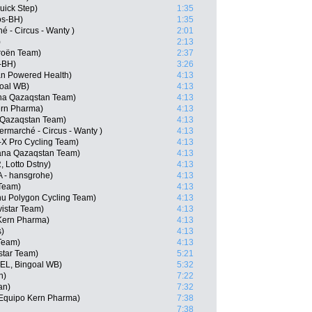
uick Step)
1:35
os-BH)
1:35
é - Circus - Wanty )
2:01
)
2:13
roën Team)
2:37
-BH)
3:26
n Powered Health)
4:13
goal WB)
4:13
na Qazaqstan Team)
4:13
ern Pharma)
4:13
 Qazaqstan Team)
4:13
termarché - Circus - Wanty )
4:13
X Pro Cycling Team)
4:13
tana Qazaqstan Team)
4:13
 Lotto Dstny)
4:13
A - hansgrohe)
4:13
 Team)
4:13
nu Polygon Cycling Team)
4:13
istar Team)
4:13
Kern Pharma)
4:13
s)
4:13
Team)
4:13
star Team)
5:21
BEL, Bingoal WB)
5:32
n)
7:22
an)
7:32
Equipo Kern Pharma)
7:38
7:38