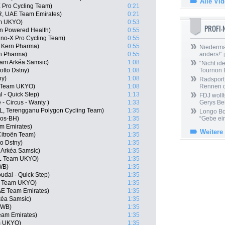
Alle Vi
 Pro Cycling Team)
0:21
, UAE Team Emirates)
0:21
am UKYO)
0:53
PROFI
n Powered Health)
0:55
Uno-X Pro Cycling Team)
0:55
o Kern Pharma)
0:55
Niedermai
rn Pharma)
0:55
anders!“
|
eam Arkéa Samsic)
1:08
“Nicht ide
tto Dstny)
1:08
Tournon 
ny)
1:08
Radsport 
L Team UKYO)
1:08
Rennen 
 - Quick Step)
1:13
FDJ wollt
 - Circus - Wanty )
1:33
Gerys Be
L, Terengganu Polygon Cycling Team)
1:35
Longo Bor
gos-BH)
1:35
“Gebe ein
m Emirates)
1:35
Weitere
itroën Team)
1:35
o Dstny)
1:35
 Arkéa Samsic)
1:35
L Team UKYO)
1:35
WB)
1:35
udal - Quick Step)
1:35
L Team UKYO)
1:35
E Team Emirates)
1:35
kéa Samsic)
1:35
 WB)
1:35
am Emirates)
1:35
m UKYO)
1:35