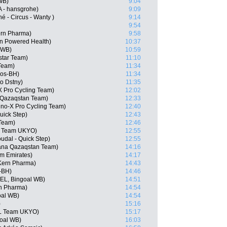
WB)
9:04
A - hansgrohe)
9:09
é - Circus - Wanty )
9:14
9:54
ern Pharma)
9:58
n Powered Health)
10:37
 WB)
10:59
star Team)
11:10
Team)
11:34
gos-BH)
11:34
o Dstny)
11:35
 Pro Cycling Team)
12:02
 Qazaqstan Team)
12:33
Uno-X Pro Cycling Team)
12:40
uick Step)
12:43
 Team)
12:46
L Team UKYO)
12:55
udal - Quick Step)
12:55
tana Qazaqstan Team)
14:16
m Emirates)
14:17
Kern Pharma)
14:43
-BH)
14:46
BEL, Bingoal WB)
14:51
rn Pharma)
14:54
oal WB)
14:54
)
15:16
L Team UKYO)
15:17
goal WB)
16:03