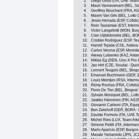
2.
Diego Ulissi (ITA, UAE Team
3.
Mauri Vansevenant (BEL, So
4.
Geoffrey Bouchard (FRA, A
5.
Maxim Van Gils (BEL, Lotto 
6.
Jesús Herrada (ESP, Cofidis
7.
Rein Taaramäe (EST, Interma
8.
Victor Langellotti (MON, Bu
9.
Cian Uijtdebroeks (BEL, BO
10.
Cristián Rodríguez (ESP, T
11.
Harold Tejada (COL, Astan
12.
Carlos Verona (ESP, Movist
13.
Alexey Lutsenko (KAZ, Asta
14.
Niklas Eg (DEN, Uno-X Pro 
15.
Jan Hirt (CZE, Soudal - Quic
16.
Lennert Teugels (BEL, Bing
17.
Emanuel Buchmann (GER, B
18.
Louis Meintjes (RSA, Interma
19.
Rémy Rochas (FRA, Cofidis
20.
Floris De Tier (BEL, Bingoal
21.
Sylvain Moniquet (BEL, Lott
22.
Jaakko Hänninen (FIN, AG2
23.
Giovanni Carboni (ITA, Equ
24.
Ben Zwiehoff (GER, BORA -
25.
Davide Formolo (ITA, UAE T
26.
Michel Ries (LUX, Team Ark
27.
Simone Petilli (ITA, Intermar
28.
Mario Aparicio (ESP, Burgos
29.
Masaki Yamamoto (JPN, JC