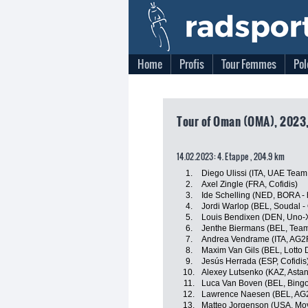
Home
Profis
Tour Femmes
Pol
Tour of Oman (OMA), 2023,
14.02.2023: 4. Etappe , 204.9 km
1.
Diego Ulissi (ITA, UAE Team
2.
Axel Zingle (FRA, Cofidis)
3.
Ide Schelling (NED, BORA -
4.
Jordi Warlop (BEL, Soudal -
5.
Louis Bendixen (DEN, Uno-X
6.
Jenthe Biermans (BEL, Tea
7.
Andrea Vendrame (ITA, AG2
8.
Maxim Van Gils (BEL, Lotto 
9.
Jesús Herrada (ESP, Cofidis
10.
Alexey Lutsenko (KAZ, Asta
11.
Luca Van Boven (BEL, Bing
12.
Lawrence Naesen (BEL, AG2
13.
Matteo Jorgenson (USA, Mov