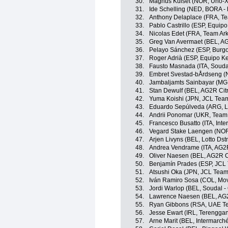
30.
Magnus Kulset (NOR, Uno-X
31.
Ide Schelling (NED, BORA -
32.
Anthony Delaplace (FRA, T
33.
Pablo Castrillo (ESP, Equip
34.
Nicolas Edet (FRA, Team Ar
35.
Greg Van Avermaet (BEL, A
36.
Pelayo Sánchez (ESP, Burg
37.
Roger Adrià (ESP, Equipo K
38.
Fausto Masnada (ITA, Soudal
39.
Embret Svestad-bÅrdseng 
40.
Jambaljamts Sainbayar (MG
41.
Stan Dewulf (BEL, AG2R Cit
42.
Yuma Koishi (JPN, JCL Te
43.
Eduardo Sepúlveda (ARG, Lo
44.
Andrii Ponomar (UKR, Team
45.
Francesco Busatto (ITA, Inte
46.
Vegard Stake Laengen (NOR
47.
Arjen Livyns (BEL, Lotto Dst
48.
Andrea Vendrame (ITA, AG2
49.
Oliver Naesen (BEL, AG2R C
50.
Benjamín Prades (ESP, JC
51.
Atsushi Oka (JPN, JCL Tea
52.
Iván Ramiro Sosa (COL, Mov
53.
Jordi Warlop (BEL, Soudal -
54.
Lawrence Naesen (BEL, AG2
55.
Ryan Gibbons (RSA, UAE Te
56.
Jesse Ewart (IRL, Terengga
57.
Arne Marit (BEL, Intermarché