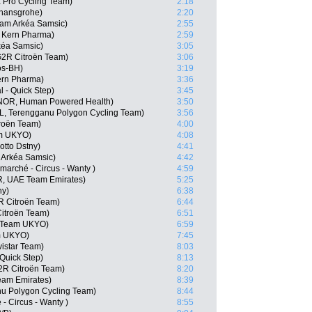
 Pro Cycling Team)
2:18
 hansgrohe)
2:20
eam Arkéa Samsic)
2:55
o Kern Pharma)
2:59
kéa Samsic)
3:05
G2R Citroën Team)
3:06
os-BH)
3:19
ern Pharma)
3:36
 - Quick Step)
3:45
(NOR, Human Powered Health)
3:50
L, Terengganu Polygon Cycling Team)
3:56
roën Team)
4:00
am UKYO)
4:08
tto Dstny)
4:41
 Arkéa Samsic)
4:42
rmarché - Circus - Wanty )
4:59
, UAE Team Emirates)
5:25
ny)
6:38
R Citroën Team)
6:44
itroën Team)
6:51
L Team UKYO)
6:59
m UKYO)
7:45
istar Team)
8:03
 Quick Step)
8:13
R Citroën Team)
8:20
am Emirates)
8:39
nu Polygon Cycling Team)
8:44
 - Circus - Wanty )
8:55