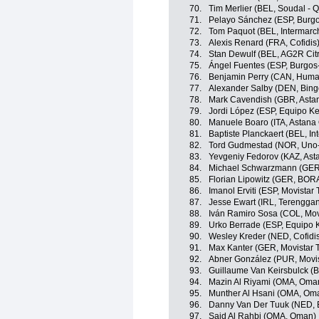
70.
Tim Merlier (BEL, Soudal - Q
71.
Pelayo Sánchez (ESP, Burg
72.
Tom Paquot (BEL, Intermarch
73.
Alexis Renard (FRA, Cofidis
74.
Stan Dewulf (BEL, AG2R Cit
75.
Ángel Fuentes (ESP, Burgos
76.
Benjamin Perry (CAN, Huma
77.
Alexander Salby (DEN, Bin
78.
Mark Cavendish (GBR, Asta
79.
Jordi López (ESP, Equipo K
80.
Manuele Boaro (ITA, Astana
81.
Baptiste Planckaert (BEL, In
82.
Tord Gudmestad (NOR, Uno-
83.
Yevgeniy Fedorov (KAZ, As
84.
Michael Schwarzmann (GER,
85.
Florian Lipowitz (GER, BOR
86.
Imanol Erviti (ESP, Movistar
87.
Jesse Ewart (IRL, Terengga
88.
Iván Ramiro Sosa (COL, Mov
89.
Urko Berrade (ESP, Equipo 
90.
Wesley Kreder (NED, Cofidi
91.
Max Kanter (GER, Movistar 
92.
Abner González (PUR, Movi
93.
Guillaume Van Keirsbulck (
94.
Mazin Al Riyami (OMA, Oma
95.
Munther Al Hsani (OMA, Om
96.
Danny Van Der Tuuk (NED, 
97.
Said Al Rahbi (OMA, Oman)