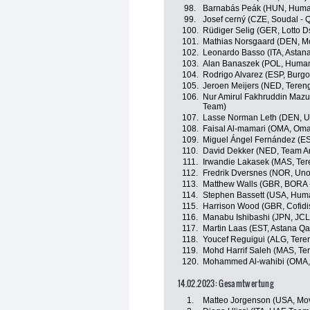
98.
Barnabás Peák (HUN, Huma
99.
Josef cerný (CZE, Soudal - 
100.
Rüdiger Selig (GER, Lotto D
101.
Mathias Norsgaard (DEN, Mo
102.
Leonardo Basso (ITA, Astan
103.
Alan Banaszek (POL, Human
104.
Rodrigo Alvarez (ESP, Burg
105.
Jeroen Meijers (NED, Teren
106.
Nur Amirul Fakhruddin Mazu
Team)
107.
Lasse Norman Leth (DEN, U
108.
Faisal Al-mamari (OMA, Om
109.
Miguel Ángel Fernández (E
110.
David Dekker (NED, Team A
111.
Irwandie Lakasek (MAS, Te
112.
Fredrik Dversnes (NOR, Uno
113.
Matthew Walls (GBR, BORA 
114.
Stephen Bassett (USA, Hum
115.
Harrison Wood (GBR, Cofidi
116.
Manabu Ishibashi (JPN, JC
117.
Martin Laas (EST, Astana Q
118.
Youcef Reguigui (ALG, Ter
119.
Mohd Harrif Saleh (MAS, Te
120.
Mohammed Al-wahibi (OMA
14.02.2023: Gesamtwertung
1.
Matteo Jorgenson (USA, Mov