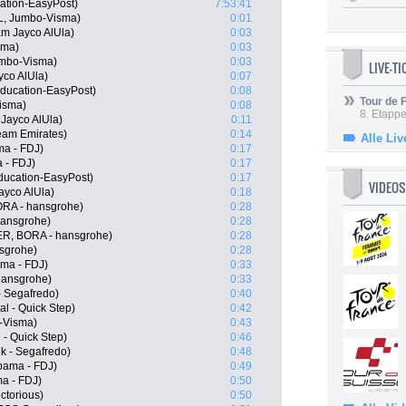
ation-EasyPost)
7:53:41
L, Jumbo-Visma)
0:01
m Jayco AlUla)
0:03
sma)
0:03
umbo-Visma)
0:03
LIVE-T
co AlUla)
0:07
ducation-EasyPost)
0:08
Tour de
isma)
0:08
8. Etappe
 Jayco AlUla)
0:11
eam Emirates)
0:14
Alle Liv
a - FDJ)
0:17
 - FDJ)
0:17
ducation-EasyPost)
0:17
VIDEOS
ayco AlUla)
0:18
RA - hansgrohe)
0:28
hansgrohe)
0:28
R, BORA - hansgrohe)
0:28
nsgrohe)
0:28
ma - FDJ)
0:33
hansgrohe)
0:33
 Segafredo)
0:40
l - Quick Step)
0:42
-Visma)
0:43
- Quick Step)
0:46
k - Segafredo)
0:48
pama - FDJ)
0:49
a - FDJ)
0:50
ctorious)
0:50