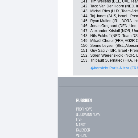
141.
Tim Wellens (BEL, UAE Tea
142.
Taco Van Der Hoorn (NED, In
143.
Michel Ries (LUX, Team Ark
144.
Taj Jones (AUS, Israel - Pre
145.
Ryan Mullen (IRL, BORA - h
146.
Jonas Gregaard (DEN, Uno-
147.
Alexander Kristoff (NOR, Un
148.
Nils Eekhoff (NED, Team D
149.
Mikaël Cherel (FRA, AG2R C
150.
Senne Leysen (BEL, Alpeci
151.
Guy Sagiv (ISR, Israel - Pre
152.
Søren Wærenskjold (NOR, U
153.
Thibault Guernalec (FRA, T
�bersicht Paris-Nizza (FR
RUBRIKEN
PROFI-NEWS
JEDERMANN-NEWS
LIVE
MARKT
KALENDER
VEREINE