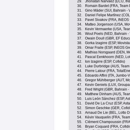
29.
Jhonatan Narváez (ECU, IN
30.
Romain Bardet (FRA, Team
31.
Gino Mäder (SUI, Bahrain - V
32.
Daniel Felipe Martínez (CO
33.
Pavel Sivakov (FRA, INEOS 
34.
Matteo Jorgenson (USA, Mov
35.
Kevin Vermaerke (USA, Te
36.
Wout Poels (NED, Bahrain - 
37.
Owain Doull (GBR, EF Educa
38.
Gorka Izagirre (ESP, Movist
39.
Omar Fraile (ESP, INEOS Gr
40.
Mathias Norsgaard (DEN, Mo
41.
Pascal Eenkhoorn (NED, Lot
42.
Ion Izagirre (ESP, Cofidis)
43.
Luke Durbridge (AUS, Team 
44.
Pierre Latour (FRA, TotalEne
45.
Edoardo Affini (ITA, Jumbo-
46.
Gregor Mühlberger (AUT, Mo
47.
Kevin Geniets (LUX, Groupa
48.
Fred Wright (GBR, Bahrain - 
49.
Matthew Dinham (AUS, Te
50.
Luis León Sánchez (ESP, A
51.
David De La Cruz (ESP, Ast
52.
Simon Geschke (GER, Cofid
53.
Arnaud De Lie (BEL, Lotto D
54.
Kévin Vauquelin (FRA, Team
55.
Clément Champoussin (FRA
56.
Bryan Coquard (FRA, Cofidi