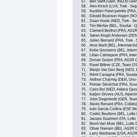
57.
Ben Swift (GBR, INEOS Gren
58.
Alex Kirsch (LUX, Trek - Seg
59.
Aurélien Paret-peintre (FRA
60.
Edvald Boasson Hagen (NOR
61.
Daan Hoole (NED, Trek - Se
62.
Tim Merlier (BEL, Soudal - Q
63.
Clément Berthet (FRA, AG2R
64.
Søren Kragh Andersen (DEN
65.
Julien Bernard (FRA, Trek -
66.
Arne Marit (BEL, Intermarché
67.
Kobe Goossens (BEL, Interma
68.
Lilian Calmejane (FRA, Inte
69.
Dorian Godon (FRA, AG2R C
70.
Pavel Bittner (CZE, Team D
71.
Marijn Van Den Berg (NED, 
72.
Rémi Cavagna (FRA, Soudal 
73.
Anthon Charmig (DEN, Uno-
74.
Florian Sénéchal (FRA, Soud
75.
Cees Bol (NED, Astana Qaz
76.
Kaden Groves (AUS, Alpeci
77.
John Degenkolb (GER, Tea
78.
Alexis Renard (FRA, Cofidis
79.
Iván García Cortina (ESP, M
80.
Cedric Beullens (BEL, Lotto 
81.
Jacopo Guarnieri (ITA, Lotto
82.
Brent Van Moer (BEL, Lotto 
83.
Oliver Naesen (BEL, AG2R C
84.
Larry Warbasse (USA, AG2R