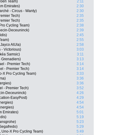
roën Team)
2:11
am Emirates)
2:30
rché - Circus - Wanty)
2:30
remier Tech)
2:35
Premier Tech)
2:35
Pro Cycling Team)
2:38
pecin-Deceuninck)
2:39
dis)
2:45
 Team)
2:55
Jayco AlUla)
2:58
 - Victorious)
3:03
rkéa Samsic)
3:11
 Grenadiers)
3:13
ael - Premier Tech)
3:14
el - Premier Tech)
3:14
o-X Pro Cycling Team)
3:33
sma)
3:36
ergies)
3:36
el - Premier Tech)
3:52
ecin-Deceuninck)
4:26
cation-EasyPost)
4:29
nergies)
4:54
Energies)
4:54
m Emirates)
5:01
dis)
5:19
ansgrohe)
5:23
 Segafredo)
5:29
, Uno-X Pro Cycling Team)
5:49