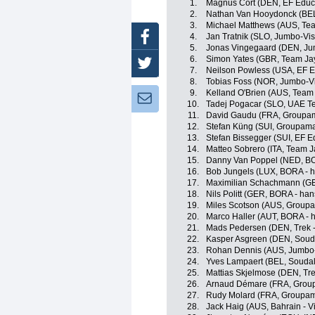
1.
Magnus Cort (DEN, EF Educ
2.
Nathan Van Hooydonck (BE
3.
Michael Matthews (AUS, Tea
Facebook
4.
Jan Tratnik (SLO, Jumbo-Vi
5.
Jonas Vingegaard (DEN, J
6.
Simon Yates (GBR, Team Jay
Twitter
7.
Neilson Powless (USA, EF E
8.
Tobias Foss (NOR, Jumbo-V
9.
Kelland O'Brien (AUS, Team
Newsletter:
10.
Tadej Pogacar (SLO, UAE T
11.
David Gaudu (FRA, Groupam
12.
Stefan Küng (SUI, Groupama
13.
Stefan Bissegger (SUI, EF E
14.
Matteo Sobrero (ITA, Team J
15.
Danny Van Poppel (NED, BO
16.
Bob Jungels (LUX, BORA - 
17.
Maximilian Schachmann (GE
18.
Nils Politt (GER, BORA - ha
19.
Miles Scotson (AUS, Groupa
20.
Marco Haller (AUT, BORA - 
21.
Mads Pedersen (DEN, Trek -
22.
Kasper Asgreen (DEN, Souda
23.
Rohan Dennis (AUS, Jumbo
24.
Yves Lampaert (BEL, Soudal 
25.
Mattias Skjelmose (DEN, Tre
26.
Arnaud Démare (FRA, Grou
27.
Rudy Molard (FRA, Groupam
28.
Jack Haig (AUS, Bahrain - Vi