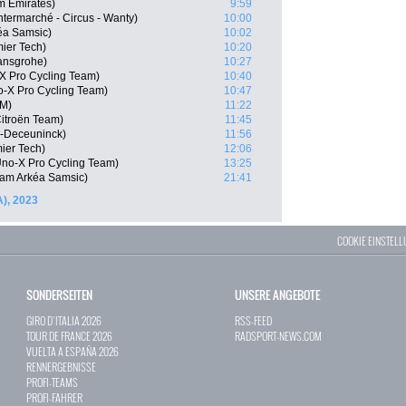
m Emirates)
9:59
termarché - Circus - Wanty)
10:00
éa Samsic)
10:02
mier Tech)
10:20
ansgrohe)
10:27
X Pro Cycling Team)
10:40
o-X Pro Cycling Team)
10:47
SM)
11:22
itroën Team)
11:45
n-Deceuninck)
11:56
mier Tech)
12:06
no-X Pro Cycling Team)
13:25
eam Arkéa Samsic)
21:41
A), 2023
COOKIE EINSTEL
SONDERSEITEN
UNSERE ANGEBOTE
GIRO D`ITALIA 2026
RSS-FEED
TOUR DE FRANCE 2026
RADSPORT-NEWS.COM
VUELTA A ESPAÑA 2026
RENNERGEBNISSE
PROFI-TEAMS
PROFI-FAHRER