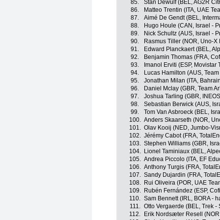
85.
Stan Dewulf (BEL, AG2R Cit
86.
Matteo Trentin (ITA, UAE Te
87.
Aimé De Gendt (BEL, Interma
88.
Hugo Houle (CAN, Israel - P
89.
Nick Schultz (AUS, Israel - 
90.
Rasmus Tiller (NOR, Uno-X 
91.
Edward Planckaert (BEL, Al
92.
Benjamin Thomas (FRA, Cofi
93.
Imanol Erviti (ESP, Movistar
94.
Lucas Hamilton (AUS, Team 
95.
Jonathan Milan (ITA, Bahrain
96.
Daniel Mclay (GBR, Team A
97.
Joshua Tarling (GBR, INEOS
98.
Sebastian Berwick (AUS, Isr
99.
Tom Van Asbroeck (BEL, Isra
100.
Anders Skaarseth (NOR, Un
101.
Olav Kooij (NED, Jumbo-Vi
102.
Jérémy Cabot (FRA, TotalEn
103.
Stephen Williams (GBR, Isra
104.
Lionel Taminiaux (BEL, Alp
105.
Andrea Piccolo (ITA, EF Edu
106.
Anthony Turgis (FRA, TotalE
107.
Sandy Dujardin (FRA, Total
108.
Rui Oliveira (POR, UAE Tea
109.
Rubén Fernández (ESP, Cofi
110.
Sam Bennett (IRL, BORA - h
111.
Otto Vergaerde (BEL, Trek -
112.
Erik Nordsæter Resell (NOR