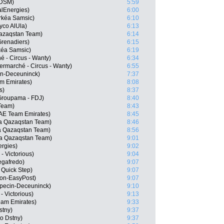
 DSM)
5:59
lEnergies)
6:00
rkéa Samsic)
6:10
yco AlUla)
6:13
Qazaqstan Team)
6:14
renadiers)
6:15
kéa Samsic)
6:19
 - Circus - Wanty)
6:34
termarché - Circus - Wanty)
6:55
in-Deceuninck)
7:37
m Emirates)
8:08
s)
8:37
Groupama - FDJ)
8:40
Team)
8:43
UAE Team Emirates)
8:45
ana Qazaqstan Team)
8:46
a Qazaqstan Team)
8:56
na Qazaqstan Team)
9:01
ergies)
9:02
- Victorious)
9:04
egafredo)
9:07
 Quick Step)
9:07
ion-EasyPost)
9:07
lpecin-Deceuninck)
9:10
- Victorious)
9:13
am Emirates)
9:33
stny)
9:37
o Dstny)
9:37