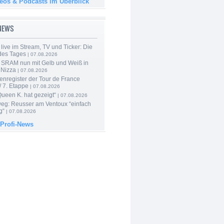
deos & Podcasts im Überblick
-NEWS
live im Stream, TV und Ticker: Die
des Tages
| 07.08.2026
 SRAM nun mit Gelb und Weiß in
 Nizza
| 07.08.2026
enregister der Tour de France
 7. Etappe
| 07.08.2026
Queen K. hat gezeigt“
| 07.08.2026
 weg: Reusser am Ventoux “einfach
g“
| 07.08.2026
 Profi-News