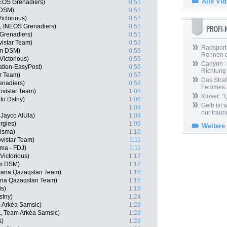
Alle Vi
EOS Grenadiers)
0:51
 DSM)
0:51
ictorious)
0:51
L, INEOS Grenadiers)
0:51
PROFI
Grenadiers)
0:51
istar Team)
0:53
Radsport 
am DSM)
0:55
Rennen 
Victorious)
0:55
Canyon -
tion-EasyPost)
0:56
Richtung
ar Team)
0:57
Das Straf
enadiers)
0:58
Femmes /
vistar Team)
1:05
Klöser: “
to Dstny)
1:06
Gelb ist
1:08
nur trauri
Jayco AlUla)
1:08
rgies)
1:09
Weitere
Visma)
1:10
vistar Team)
1:11
ma - FDJ)
1:11
Victorious)
1:12
am DSM)
1:12
stana Qazaqstan Team)
1:16
ana Qazaqstan Team)
1:16
is)
1:18
stny)
1:24
 Arkéa Samsic)
1:28
, Team Arkéa Samsic)
1:28
s)
1:29