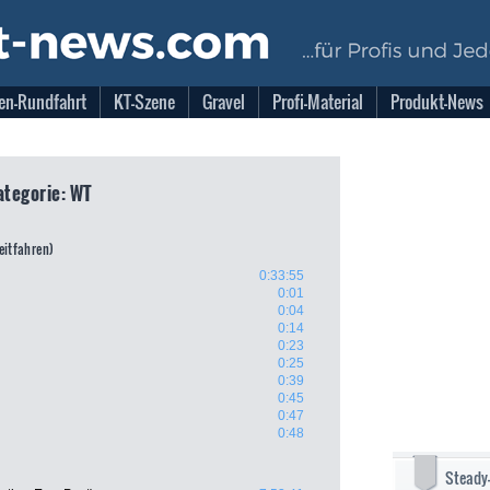
en-Rundfahrt
KT-Szene
Gravel
Profi-Material
Produkt-News
ategorie: WT
eitfahren)
0:33:55
0:01
0:04
0:14
0:23
0:25
0:39
0:45
0:47
0:48
Steady