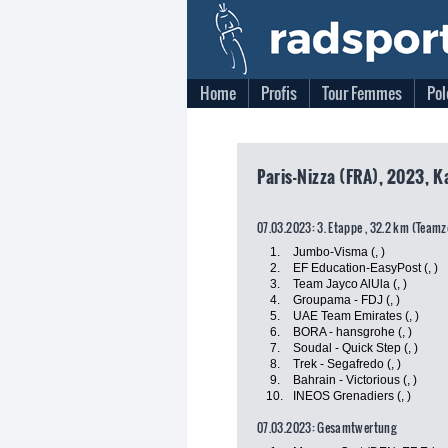
Home
Profis
Tour Femmes
Pol
Paris-Nizza (FRA), 2023, K
07.03.2023: 3. Etappe , 32.2 km (Teamz
1.
Jumbo-Visma (, )
2.
EF Education-EasyPost (, )
3.
Team Jayco AlUla (, )
4.
Groupama - FDJ (, )
5.
UAE Team Emirates (, )
6.
BORA - hansgrohe (, )
7.
Soudal - Quick Step (, )
8.
Trek - Segafredo (, )
9.
Bahrain - Victorious (, )
10.
INEOS Grenadiers (, )
07.03.2023: Gesamtwertung