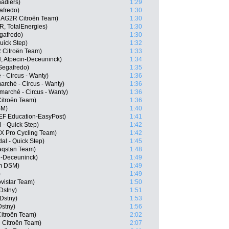
adiers)
1:29
afredo)
1:30
, AG2R Citroën Team)
1:30
, TotalEnergies)
1:30
gafredo)
1:30
uick Step)
1:32
 Citroën Team)
1:33
, Alpecin-Deceuninck)
1:34
 Segafredo)
1:35
 - Circus - Wanty)
1:36
rché - Circus - Wanty)
1:36
rmarché - Circus - Wanty)
1:36
itroën Team)
1:36
SM)
1:40
EF Education-EasyPost)
1:41
- Quick Step)
1:42
X Pro Cycling Team)
1:42
al - Quick Step)
1:45
aqstan Team)
1:48
n-Deceuninck)
1:49
m DSM)
1:49
)
1:49
ovistar Team)
1:50
Dstny)
1:51
 Dstny)
1:53
Dstny)
1:56
itroën Team)
2:02
 Citroën Team)
2:07