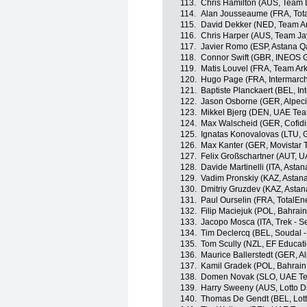
113.
Chris Hamilton (AUS, Team
114.
Alan Jousseaume (FRA, Tota
115.
David Dekker (NED, Team A
116.
Chris Harper (AUS, Team Ja
117.
Javier Romo (ESP, Astana 
118.
Connor Swift (GBR, INEOS G
119.
Matis Louvel (FRA, Team Ar
120.
Hugo Page (FRA, Intermarché
121.
Baptiste Planckaert (BEL, In
122.
Jason Osborne (GER, Alpec
123.
Mikkel Bjerg (DEN, UAE Tea
124.
Max Walscheid (GER, Cofidi
125.
Ignatas Konovalovas (LTU, 
126.
Max Kanter (GER, Movistar 
127.
Felix Großschartner (AUT, 
128.
Davide Martinelli (ITA, Ast
129.
Vadim Pronskiy (KAZ, Astan
130.
Dmitriy Gruzdev (KAZ, Asta
131.
Paul Ourselin (FRA, TotalEn
132.
Filip Maciejuk (POL, Bahrain 
133.
Jacopo Mosca (ITA, Trek - S
134.
Tim Declercq (BEL, Soudal -
135.
Tom Scully (NZL, EF Educat
136.
Maurice Ballerstedt (GER, A
137.
Kamil Gradek (POL, Bahrain 
138.
Domen Novak (SLO, UAE Te
139.
Harry Sweeny (AUS, Lotto D
140.
Thomas De Gendt (BEL, Lott