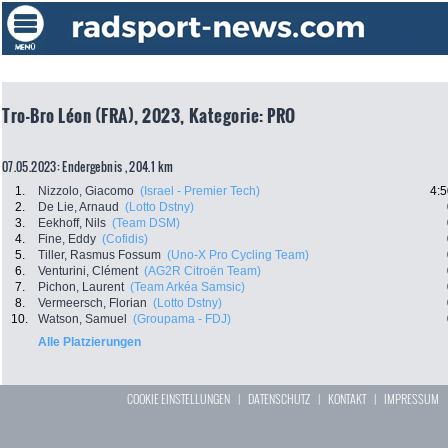
Tro-Bro Léon (FRA), 2023, Kategorie: PRO
07.05.2023: Endergebnis , 204.1 km
1.
Nizzolo, Giacomo
(Israel - Premier Tech)
4:5
2.
De Lie, Arnaud
(Lotto Dstny)
3.
Eekhoff, Nils
(Team DSM)
4.
Fine, Eddy
(Cofidis)
5.
Tiller, Rasmus Fossum
(Uno-X Pro Cycling Team)
6.
Venturini, Clément
(AG2R Citroën Team)
7.
Pichon, Laurent
(Team Arkéa Samsic)
8.
Vermeersch, Florian
(Lotto Dstny)
10.
Watson, Samuel
(Groupama - FDJ)
Alle Platzierungen
COOKIE EINSTELLUNGEN
|
DATENSCHUTZ
|
KONTAKT
|
IMPRESSUM