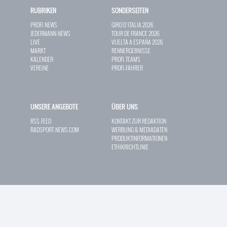
RUBRIKEN
SONDERSEITEN
PROFI-NEWS
GIRO D`ITALIA 2026
JEDERMANN-NEWS
TOUR DE FRANCE 2026
LIVE
VUELTA A ESPAÑA 2026
MARKT
RENNERGEBNISSE
KALENDER
PROFI-TEAMS
VEREINE
PROFI-FAHRER
UNSERE ANGEBOTE
ÜBER UNS
RSS-FEED
KONTAKT ZUR REDAKTION
RADSPORT-NEWS.COM
WERBUNG & MEDIADATEN
PRODUKTINFORMATIONEN
ETHIKRICHTLINIE