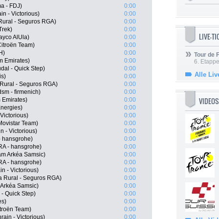
a - FDJ)
0:00
n - Victorious)
0:00
Rural - Seguros RGA)
0:00
Trek)
0:00
LIVE-T
ayco AlUla)
0:00
itroën Team)
0:00
H)
0:00
Tour de
m Emirates)
0:00
6. Etapp
al - Quick Step)
0:00
Alle Liv
is)
0:00
 Rural - Seguros RGA)
0:00
sm - firmenich)
0:00
VIDEOS
 Emirates)
0:00
Energies)
0:00
Victorious)
0:00
Movistar Team)
0:00
n - Victorious)
0:00
- hansgrohe)
0:00
RA - hansgrohe)
0:00
eam Arkéa Samsic)
0:00
RA - hansgrohe)
0:00
n - Victorious)
0:00
a Rural - Seguros RGA)
0:00
 Arkéa Samsic)
0:00
 - Quick Step)
0:00
es)
0:00
troën Team)
0:00
ain - Victorious)
0:00