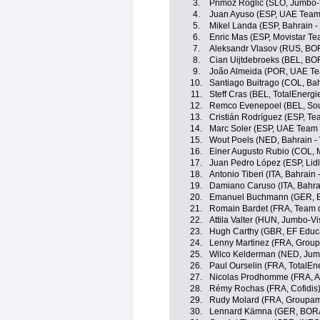
3.
Primož Roglic (SLO, Jumbo
4.
Juan Ayuso (ESP, UAE Team
5.
Mikel Landa (ESP, Bahrain - 
6.
Enric Mas (ESP, Movistar Te
7.
Aleksandr Vlasov (RUS, BO
8.
Cian Uijtdebroeks (BEL, BO
9.
João Almeida (POR, UAE Te
10.
Santiago Buitrago (COL, Bahr
11.
Steff Cras (BEL, TotalEnergi
12.
Remco Evenepoel (BEL, Soud
13.
Cristián Rodríguez (ESP, T
14.
Marc Soler (ESP, UAE Team 
15.
Wout Poels (NED, Bahrain - 
16.
Einer Augusto Rubio (COL, 
17.
Juan Pedro López (ESP, Lidl 
18.
Antonio Tiberi (ITA, Bahrain -
19.
Damiano Caruso (ITA, Bahrai
20.
Emanuel Buchmann (GER, B
21.
Romain Bardet (FRA, Team d
22.
Attila Valter (HUN, Jumbo-V
23.
Hugh Carthy (GBR, EF Educ
24.
Lenny Martinez (FRA, Grou
25.
Wilco Kelderman (NED, Ju
26.
Paul Ourselin (FRA, TotalEn
27.
Nicolas Prodhomme (FRA, A
28.
Rémy Rochas (FRA, Cofidis
29.
Rudy Molard (FRA, Groupam
30.
Lennard Kämna (GER, BORA