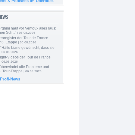
deos & Podcasts im Überblick
-NEWS
ghini haut vor Ventoux alles raus:
en Sch...“
| 06.08.2026
enregister der Tour de France
 6. Etappe
| 06.08.2026
“Hätte Liane gewünscht, dass sie
| 06.08.2026
ight-Videos der Tour de France
| 06.08.2026
 überwindet alle Probleme und
6. Tour-Etappe
| 06.08.2026
 Profi-News