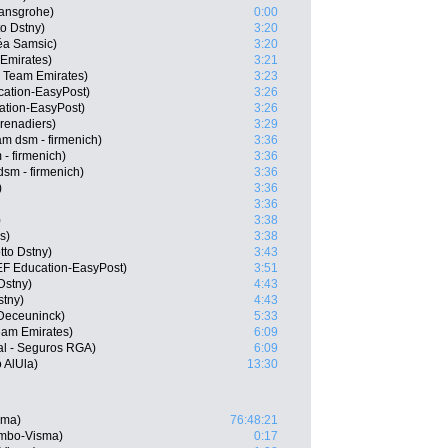
ansgrohe)
0:00
o Dstny)
3:20
éa Samsic)
3:20
Emirates)
3:21
E Team Emirates)
3:23
cation-EasyPost)
3:26
ation-EasyPost)
3:26
renadiers)
3:29
 dsm - firmenich)
3:36
- firmenich)
3:36
sm - firmenich)
3:36
)
3:36
3:36
)
3:38
s)
3:38
tto Dstny)
3:43
EF Education-EasyPost)
3:51
Dstny)
4:43
stny)
4:43
-Deceuninck)
5:33
am Emirates)
6:09
al - Seguros RGA)
6:09
 AlUla)
13:30
sma)
76:48:21
umbo-Visma)
0:17