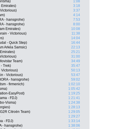
-Visma)
1:08
 Emirates)
3:18
Victorious)
3:37
am)
4:14
RA - hansgrohe)
7:53
RA - hansgrohe)
8:00
am Emirates)
10:08
ain - Victorious)
11:38
es)
14:04
al - Quick Step)
16:44
eam Arkéa Samsic)
22:13
Emirates)
25:21
Victorious)
31:00
Movistar Team)
34:49
- Trek)
35:47
 Victorious)
50:13
n - Victorious)
53:47
ORA - hansgrohe)
59:02
sm - firmenich)
1:02:10
isma)
1:05:42
ation-EasyPost)
1:19:25
pama - FDJ)
1:21:41
mbo-Visma)
1:24:38
ergies)
1:28:13
G2R Citroën Team)
1:29:05
)
1:29:27
a - FDJ)
1:33:14
 - hansgrohe)
1:38:06