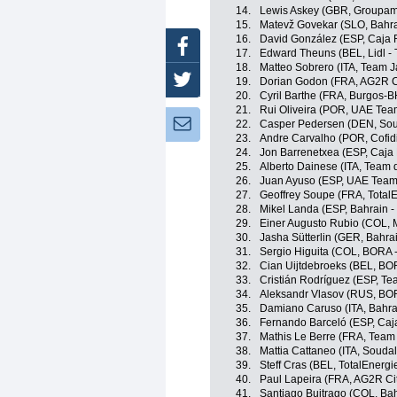
14.
Lewis Askey (GBR, Groupam
15.
Matevž Govekar (SLO, Bahrai
16.
David González (ESP, Caja 
Facebook
17.
Edward Theuns (BEL, Lidl - 
18.
Matteo Sobrero (ITA, Team J
Twitter
19.
Dorian Godon (FRA, AG2R C
20.
Cyril Barthe (FRA, Burgos-B
21.
Rui Oliveira (POR, UAE Tea
Newsletter:
22.
Casper Pedersen (DEN, Soud
23.
Andre Carvalho (POR, Cofid
24.
Jon Barrenetxea (ESP, Caja
25.
Alberto Dainese (ITA, Team d
26.
Juan Ayuso (ESP, UAE Team
27.
Geoffrey Soupe (FRA, Total
28.
Mikel Landa (ESP, Bahrain - 
29.
Einer Augusto Rubio (COL, 
30.
Jasha Sütterlin (GER, Bahrai
31.
Sergio Higuita (COL, BORA 
32.
Cian Uijtdebroeks (BEL, BO
33.
Cristián Rodríguez (ESP, T
34.
Aleksandr Vlasov (RUS, BO
35.
Damiano Caruso (ITA, Bahrai
36.
Fernando Barceló (ESP, Caj
37.
Mathis Le Berre (FRA, Team
38.
Mattia Cattaneo (ITA, Soudal
39.
Steff Cras (BEL, TotalEnergi
40.
Paul Lapeira (FRA, AG2R Ci
41.
Santiago Buitrago (COL, Bahr