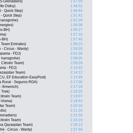
S Grenadiers)
1:47:59
tto Dstny)
1:48:52
 - Quick Step)
1:49:44
 - Quick Step)
1:51:42
 hansgrohe)
1:52:28
nergies)
1:56:08
os-BH)
1:56:27
sma)
1:57:16
s-BH)
1:57:40
E Team Emirates)
1:58:23
 - Circus - Wanty)
1:59:20
upama - FDJ)
2:01:38
- hansgrohe)
2:08:05
 Citroën Team)
2:09:29
ama - FDJ)
2:13:42
Qazaqstan Team)
2:14:13
CU, EF Education-EasyPost)
2:15:49
a Rural - Seguros RGA)
2:17:00
 firmenich)
2:17:18
 Trek)
2:18:25
itroën Team)
2:19:07
-Visma)
2:19:43
tar Team)
2:20:10
dis)
2:21:26
renadiers)
2:22:50
itroën Team)
2:24:19
na Qazaqstan Team)
2:26:13
ché - Circus - Wanty)
2:27:46