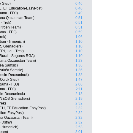
k Step)
0:46
, EF Education-EasyPost)
0:46
pama - FDJ)
0:49
stana Qazaqstan Team)
0:51
- Trek)
0:51
itroën Team)
0:51
ama - FDJ)
0:59
rek)
1:06
sm - firmenich)
1:10
S Grenadiers)
1:10
I, Lidl - Trek)
1:10
 Rural - Seguros RGA)
1:10
stana Qazaqstan Team)
1:23
kéa Samsic)
1:36
 Arkéa Samsic)
1:36
pecin-Deceuninck)
1:38
Quick Step)
1:47
pama - FDJ)
2:06
ma - FDJ)
2:11
cin-Deceuninck)
2:13
 INEOS Grenadiers)
2:19
rek)
2:32
CU, EF Education-EasyPost)
2:32
tion-EasyPost)
2:32
na Qazaqstan Team)
2:32
o Dstny)
2:32
 firmenich)
2:53
Team)
3:01