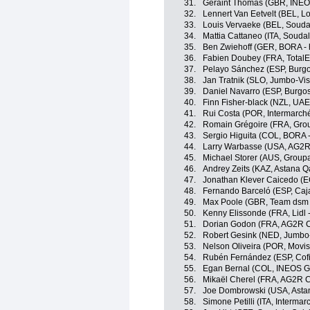
31.
Geraint Thomas (GBR, INEO
32.
Lennert Van Eetvelt (BEL, Lo
33.
Louis Vervaeke (BEL, Soudal
34.
Mattia Cattaneo (ITA, Soudal
35.
Ben Zwiehoff (GER, BORA -
36.
Fabien Doubey (FRA, TotalE
37.
Pelayo Sánchez (ESP, Burg
38.
Jan Tratnik (SLO, Jumbo-Vi
39.
Daniel Navarro (ESP, Burgo
40.
Finn Fisher-black (NZL, UA
41.
Rui Costa (POR, Intermarché
42.
Romain Grégoire (FRA, Gro
43.
Sergio Higuita (COL, BORA 
44.
Larry Warbasse (USA, AG2R
45.
Michael Storer (AUS, Group
46.
Andrey Zeits (KAZ, Astana 
47.
Jonathan Klever Caicedo (E
48.
Fernando Barceló (ESP, Caj
49.
Max Poole (GBR, Team dsm -
50.
Kenny Elissonde (FRA, Lidl -
51.
Dorian Godon (FRA, AG2R C
52.
Robert Gesink (NED, Jumbo
53.
Nelson Oliveira (POR, Movis
54.
Rubén Fernández (ESP, Cofi
55.
Egan Bernal (COL, INEOS G
56.
Mikaël Cherel (FRA, AG2R C
57.
Joe Dombrowski (USA, Asta
58.
Simone Petilli (ITA, Intermar