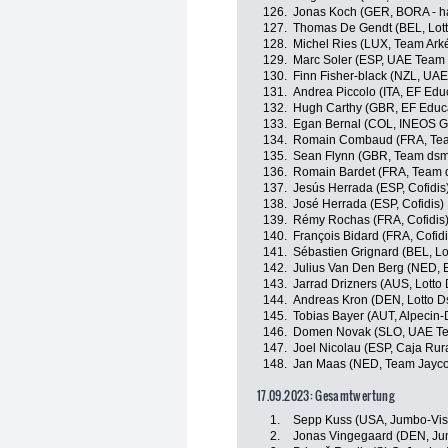
126.
Jonas Koch (GER, BORA - h
127.
Thomas De Gendt (BEL, Lott
128.
Michel Ries (LUX, Team Ark
129.
Marc Soler (ESP, UAE Team 
130.
Finn Fisher-black (NZL, UA
131.
Andrea Piccolo (ITA, EF Edu
132.
Hugh Carthy (GBR, EF Educ
133.
Egan Bernal (COL, INEOS G
134.
Romain Combaud (FRA, Team
135.
Sean Flynn (GBR, Team dsm 
136.
Romain Bardet (FRA, Team d
137.
Jesús Herrada (ESP, Cofidis
138.
José Herrada (ESP, Cofidis)
139.
Rémy Rochas (FRA, Cofidis
140.
François Bidard (FRA, Cofidi
141.
Sébastien Grignard (BEL, Lo
142.
Julius Van Den Berg (NED, 
143.
Jarrad Drizners (AUS, Lotto 
144.
Andreas Kron (DEN, Lotto D
145.
Tobias Bayer (AUT, Alpecin
146.
Domen Novak (SLO, UAE Te
147.
Joel Nicolau (ESP, Caja Rur
148.
Jan Maas (NED, Team Jayco
17.09.2023: Gesamtwertung
1.
Sepp Kuss (USA, Jumbo-Vi
2.
Jonas Vingegaard (DEN, J