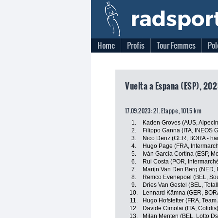
Home
Profis
Tour Femmes
Pol
Vuelta a Espana (ESP), 202
17.09.2023: 21. Etappe , 101.5 km
1.
Kaden Groves (AUS, Alpeci
2.
Filippo Ganna (ITA, INEOS G
3.
Nico Denz (GER, BORA - ha
4.
Hugo Page (FRA, Intermarché
5.
Iván García Cortina (ESP, M
6.
Rui Costa (POR, Intermarché
7.
Marijn Van Den Berg (NED, 
8.
Remco Evenepoel (BEL, Soud
9.
Dries Van Gestel (BEL, Tota
10.
Lennard Kämna (GER, BORA
11.
Hugo Hofstetter (FRA, Team
12.
Davide Cimolai (ITA, Cofidis
13.
Milan Menten (BEL, Lotto Ds