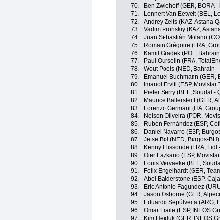
70.
Ben Zwiehoff (GER, BORA -
71.
Lennert Van Eetvelt (BEL, Lo
72.
Andrey Zeits (KAZ, Astana 
73.
Vadim Pronskiy (KAZ, Astan
74.
Juan Sebastián Molano (CO
75.
Romain Grégoire (FRA, Gro
76.
Kamil Gradek (POL, Bahrain 
77.
Paul Ourselin (FRA, TotalEn
78.
Wout Poels (NED, Bahrain - 
79.
Emanuel Buchmann (GER, B
80.
Imanol Erviti (ESP, Movistar
81.
Pieter Serry (BEL, Soudal - 
82.
Maurice Ballerstedt (GER, A
83.
Lorenzo Germani (ITA, Grou
84.
Nelson Oliveira (POR, Movis
85.
Rubén Fernández (ESP, Cofi
86.
Daniel Navarro (ESP, Burgo
87.
Jetse Bol (NED, Burgos-BH)
88.
Kenny Elissonde (FRA, Lidl -
89.
Oier Lazkano (ESP, Movista
90.
Louis Vervaeke (BEL, Soudal
91.
Felix Engelhardt (GER, Team
92.
Abel Balderstone (ESP, Caj
93.
Eric Antonio Fagundez (UR
94.
Jason Osborne (GER, Alpec
95.
Eduardo Sepúlveda (ARG, Lo
96.
Omar Fraile (ESP, INEOS Gr
97.
Kim Heiduk (GER, INEOS Gr