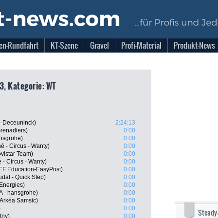
en-Rundfahrt
KT-Szene
Gravel
Profi-Material
Produkt-News
3, Kategorie: WT
n-Deceuninck)
2:24:13
renadiers)
0:00
nsgrohe)
0:00
 - Circus - Wanty)
0:00
ovistar Team)
0:00
 - Circus - Wanty)
0:00
EF Education-EasyPost)
0:00
al - Quick Step)
0:00
lEnergies)
0:00
 - hansgrohe)
0:00
 Arkéa Samsic)
0:00
)
0:00
Steady
tny)
0:00