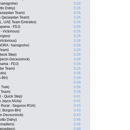
 hansgrohe)
0:26
tto Dstny)
0:26
Qazaqstan Team)
0:26
a Qazaqstan Team)
0:26
L, UAE Team Emirates)
0:26
upama - FDJ)
0:26
- Victorious)
0:26
ergies)
0:26
Victorious)
0:26
ORA - hansgrohe)
0:26
 Team)
0:26
Quick Step)
0:26
lpecin-Deceuninck)
0:26
pama - FDJ)
0:26
tar Team)
0:26
dis)
0:36
s-BH)
0:38
0:38
 Trek)
0:38
r Team)
0:38
 - Quick Step)
0:41
 Jayco AlUla)
0:41
a Rural - Seguros RGA)
0:43
U, Burgos-BH)
0:43
in-Deceuninck)
0:43
tto Dstny)
0:46
enadiers)
0:46
enadiers)
0:46