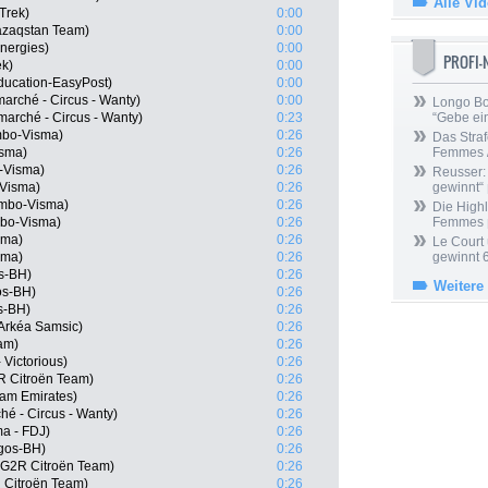
Alle Vi
Trek)
0:00
Qazaqstan Team)
0:00
nergies)
0:00
PROFI
ek)
0:00
ducation-EasyPost)
0:00
arché - Circus - Wanty)
0:00
Longo Bor
marché - Circus - Wanty)
0:23
“Gebe ein
mbo-Visma)
0:26
Das Straf
isma)
0:26
Femmes /
-Visma)
0:26
Reusser: 
-Visma)
0:26
gewinnt“
umbo-Visma)
0:26
Die Highl
mbo-Visma)
0:26
Femmes
sma)
0:26
Le Court
sma)
0:26
gewinnt 
s-BH)
0:26
Weitere
os-BH)
0:26
s-BH)
0:26
Arkéa Samsic)
0:26
am)
0:26
 Victorious)
0:26
R Citroën Team)
0:26
am Emirates)
0:26
ché - Circus - Wanty)
0:26
a - FDJ)
0:26
rgos-BH)
0:26
G2R Citroën Team)
0:26
 Citroën Team)
0:26