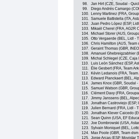
98.
Jan Hirt (CZE, Soudal - Quic
99.
Diego Andrés Camargo (COL
100.
Lenny Martinez (FRA, Grou
101.
Samuele Battistella (ITA, A
102.
Juan Pedro López (ESP, Lidl 
103.
Mikaël Cherel (FRA, AG2R C
104.
Michael Storer (AUS, Group
105.
Otto Vergaerde (BEL, Lidl - T
106.
Chris Hamilton (AUS, Team d
107.
Geraint Thomas (GBR, INEO
108.
Amanuel Ghebreigzabhier (ER
109.
Michal Schlegel (CZE, Caja
110.
Luis León Sánchez (ESP, A
111.
Élie Gesbert (FRA, Team Ar
112.
Kévin Ledanois (FRA, Team
113.
Edward Planckaert (BEL, Al
114.
James Knox (GBR, Soudal - 
115.
Samuel Watson (GBR, Grou
116.
Clément Davy (FRA, Groupa
117.
Jimmy Janssens (BEL, Alpe
118.
Jonathan Castroviejo (ESP,
119.
Julien Bernard (FRA, Lidl - T
120.
Jonathan Klever Caicedo (E
121.
Sean Quinn (USA, EF Educa
122.
Joe Dombrowski (USA, Asta
123.
Sylvain Moniquet (BEL, Lott
124.
Max Poole (GBR, Team dsm -
125.
Jorge Arcas (ESP, Movistar 