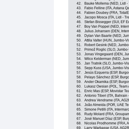
42.
Bauke Mollema (NED, Lidl - 
43.
Fabio Felline (ITA, Astana 
44.
Fabien Doubey (FRA, TotalE
45.
Jacopo Mosca (ITA, Lidl - Tr
46.
Stefan Bissegger (SUI, EF E
47.
Boy Van Poppel (NED, Interm
48.
Julius Johansen (DEN, Inter
49.
Dylan Van Baarle (NED, Ju
50.
Attila Valter (HUN, Jumbo-V
51.
Robert Gesink (NED, Jumbo
52.
Primož Roglic (SLO, Jumbo
53.
Jonas Vingegaard (DEN, J
54.
Wilco Kelderman (NED, Ju
55.
Jan Tratnik (SLO, Jumbo-Vi
56.
Sepp Kuss (USA, Jumbo-Vi
57.
Jesús Ezquerra (ESP, Burgo
58.
Pelayo Sánchez (ESP, Burg
59.
Ander Okamika (ESP, Burgo
60.
Lukasz Owsian (POL, Team 
61.
Enric Mas (ESP, Movistar Te
62.
Antonio Tiberi (ITA, Bahrain -
63.
Andrea Vendrame (ITA, AG2
64.
João Almeida (POR, UAE Te
65.
Simone Petilli (ITA, Intermar
66.
Rudy Molard (FRA, Groupam
67.
José Manuel Díaz (ESP, Bu
68.
Nicolas Prodhomme (FRA, A
69.
Larry Warbasse (USA, AG2R