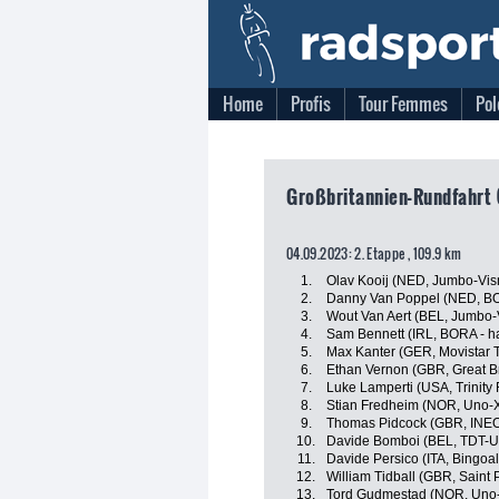
Home
Profis
Tour Femmes
Pol
Großbritannien-Rundfahrt 
04.09.2023: 2. Etappe , 109.9 km
1.
Olav Kooij (NED, Jumbo-Vi
2.
Danny Van Poppel (NED, BO
3.
Wout Van Aert (BEL, Jumbo
4.
Sam Bennett (IRL, BORA - h
5.
Max Kanter (GER, Movistar 
6.
Ethan Vernon (GBR, Great Br
7.
Luke Lamperti (USA, Trinity
8.
Stian Fredheim (NOR, Uno-X
9.
Thomas Pidcock (GBR, INEO
10.
Davide Bomboi (BEL, TDT-U
11.
Davide Persico (ITA, Bingoa
12.
William Tidball (GBR, Saint 
13.
Tord Gudmestad (NOR, Uno-