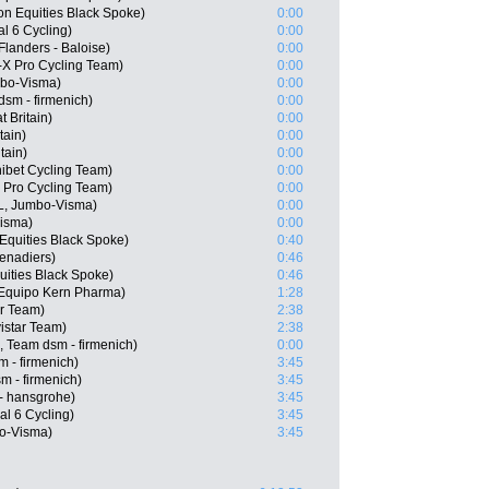
on Equities Black Spoke)
0:00
l 6 Cycling)
0:00
landers - Baloise)
0:00
-X Pro Cycling Team)
0:00
mbo-Visma)
0:00
sm - firmenich)
0:00
 Britain)
0:00
tain)
0:00
tain)
0:00
ibet Cycling Team)
0:00
 Pro Cycling Team)
0:00
L, Jumbo-Visma)
0:00
Visma)
0:00
Equities Black Spoke)
0:40
enadiers)
0:46
uities Black Spoke)
0:46
Equipo Kern Pharma)
1:28
ar Team)
2:38
istar Team)
2:38
 Team dsm - firmenich)
0:00
m - firmenich)
3:45
m - firmenich)
3:45
- hansgrohe)
3:45
l 6 Cycling)
3:45
o-Visma)
3:45