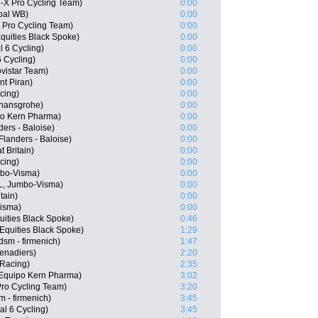
-X Pro Cycling Team)
0:00
oal WB)
0:00
 Pro Cycling Team)
0:00
quities Black Spoke)
0:00
l 6 Cycling)
0:00
 Cycling)
0:00
vistar Team)
0:00
nt Piran)
0:00
cing)
0:00
 hansgrohe)
0:00
po Kern Pharma)
0:00
ers - Baloise)
0:00
landers - Baloise)
0:00
 Britain)
0:00
cing)
0:00
mbo-Visma)
0:00
L, Jumbo-Visma)
0:00
tain)
0:00
Visma)
0:00
uities Black Spoke)
0:46
Equities Black Spoke)
1:29
sm - firmenich)
1:47
enadiers)
2:20
 Racing)
2:35
Equipo Kern Pharma)
3:02
Pro Cycling Team)
3:20
m - firmenich)
3:45
l 6 Cycling)
3:45