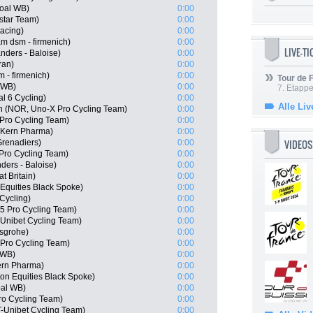
goal WB)
0:00
star Team)
0:00
Racing)
0:00
 dsm - firmenich)
0:00
LIVE-T
nders - Baloise)
0:00
ran)
0:00
 - firmenich)
0:00
Tour de
 WB)
0:00
7. Etappe
l 6 Cycling)
0:00
Alle Liv
n (NOR, Uno-X Pro Cycling Team)
0:00
Pro Cycling Team)
0:00
o Kern Pharma)
0:00
VIDEOS
renadiers)
0:00
Pro Cycling Team)
0:00
ders - Baloise)
0:00
t Britain)
0:00
Equities Black Spoke)
0:00
Cycling)
0:00
 Pro Cycling Team)
0:00
Unibet Cycling Team)
0:00
nsgrohe)
0:00
Pro Cycling Team)
0:00
 WB)
0:00
ern Pharma)
0:00
on Equities Black Spoke)
0:00
oal WB)
0:00
Pro Cycling Team)
0:00
T-Unibet Cycling Team)
0:00