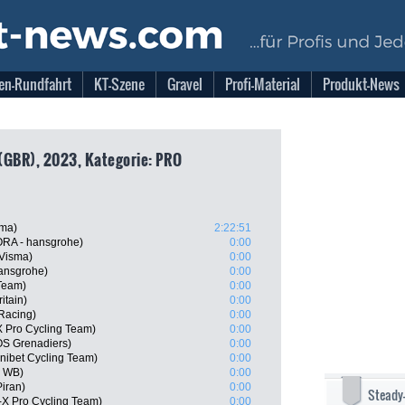
en-Rundfahrt
KT-Szene
Gravel
Profi-Material
Produkt-News
(GBR), 2023, Kategorie: PRO
sma)
2:22:51
RA - hansgrohe)
0:00
-Visma)
0:00
ansgrohe)
0:00
Team)
0:00
itain)
0:00
 Racing)
0:00
 Pro Cycling Team)
0:00
S Grenadiers)
0:00
nibet Cycling Team)
0:00
l WB)
0:00
Piran)
0:00
Steady
X Pro Cycling Team)
0:00