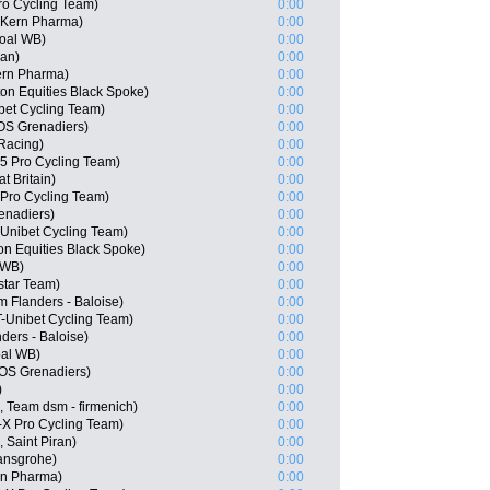
Pro Cycling Team)
0:00
o Kern Pharma)
0:00
goal WB)
0:00
ran)
0:00
ern Pharma)
0:00
on Equities Black Spoke)
0:00
bet Cycling Team)
0:00
OS Grenadiers)
0:00
 Racing)
0:00
 Pro Cycling Team)
0:00
t Britain)
0:00
Pro Cycling Team)
0:00
enadiers)
0:00
Unibet Cycling Team)
0:00
on Equities Black Spoke)
0:00
 WB)
0:00
star Team)
0:00
 Flanders - Baloise)
0:00
T-Unibet Cycling Team)
0:00
ders - Baloise)
0:00
oal WB)
0:00
OS Grenadiers)
0:00
)
0:00
 Team dsm - firmenich)
0:00
-X Pro Cycling Team)
0:00
 Saint Piran)
0:00
ansgrohe)
0:00
ern Pharma)
0:00