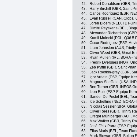
42.
Robert Donaldson (GBR, Trin
43.
Harry Birchill (GBR, Saint Pi
44.
Carlos Rodríguez (ESP, INE
45.
Evan Russell (CAN, Global 6
46.
Joren Bloem (NED, TDT-Uni
47.
Dimitri Peyskens (BEL, Bing
48.
Alexandar Richardson (GBR,
49.
Kamil Malecki (POL, Q36.5 
50.
Óscar Rodríguez (ESP, Movi
51.
Liam Johnston (AUS, Trinity
52.
Oliver Wood (GBR, Great Bri
53.
Ryan Mullen (IRL, BORA - h
54.
Fredrik Dversnes (NOR, Uno
55.
Zeb Kyffin (GBR, Saint Piran
56.
Jack Rootkin-gray (GBR, Sai
57.
Igor Arrieta (ESP, Equipo K
58.
Magnus Sheffield (USA, INE
59.
Ben Turner (GBR, INEOS Gr
60.
Ibon Ruiz (ESP, Equipo Ker
61.
Sander De Pestel (BEL, Team
62.
Ide Schelling (NED, BORA -
63.
Nícolas Sessler (BRA, Globa
64.
Oliver Rees (GBR, Trinity Ra
65.
Gregor Mühlberger (AUT, Mo
66.
Max Walker (GBR, Trinity Ra
67.
José Félix Parra (ESP, Equi
68.
Elias Maris (BEL, Team Fland
69.
Mark Stewart (GBR, Bolton E