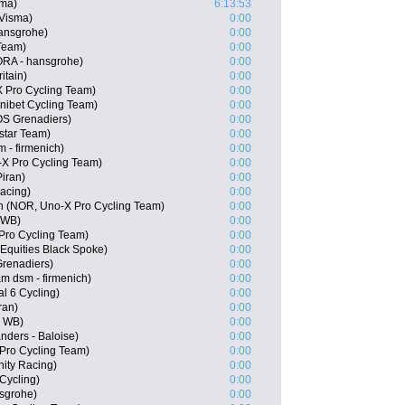
sma)
6:13:53
-Visma)
0:00
ansgrohe)
0:00
Team)
0:00
RA - hansgrohe)
0:00
itain)
0:00
 Pro Cycling Team)
0:00
nibet Cycling Team)
0:00
S Grenadiers)
0:00
star Team)
0:00
 - firmenich)
0:00
X Pro Cycling Team)
0:00
Piran)
0:00
Racing)
0:00
n (NOR, Uno-X Pro Cycling Team)
0:00
 WB)
0:00
Pro Cycling Team)
0:00
Equities Black Spoke)
0:00
renadiers)
0:00
 dsm - firmenich)
0:00
l 6 Cycling)
0:00
ran)
0:00
l WB)
0:00
nders - Baloise)
0:00
Pro Cycling Team)
0:00
ity Racing)
0:00
Cycling)
0:00
nsgrohe)
0:00