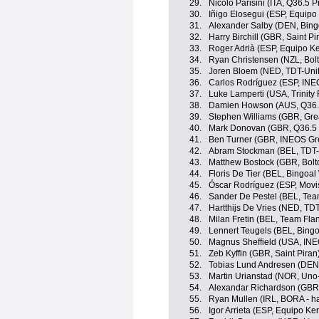
29.
Nicolò Parisini (ITA, Q36.5 
30.
Iñigo Elosegui (ESP, Equip
31.
Alexander Salby (DEN, Bin
32.
Harry Birchill (GBR, Saint Pi
33.
Roger Adrià (ESP, Equipo K
34.
Ryan Christensen (NZL, Bolt
35.
Joren Bloem (NED, TDT-Uni
36.
Carlos Rodríguez (ESP, INE
37.
Luke Lamperti (USA, Trinity
38.
Damien Howson (AUS, Q36.5
39.
Stephen Williams (GBR, Grea
40.
Mark Donovan (GBR, Q36.5 
41.
Ben Turner (GBR, INEOS Gr
42.
Abram Stockman (BEL, TDT-
43.
Matthew Bostock (GBR, Bolt
44.
Floris De Tier (BEL, Bingoal
45.
Óscar Rodríguez (ESP, Movi
46.
Sander De Pestel (BEL, Team
47.
Hartthijs De Vries (NED, TD
48.
Milan Fretin (BEL, Team Flan
49.
Lennert Teugels (BEL, Bing
50.
Magnus Sheffield (USA, INE
51.
Zeb Kyffin (GBR, Saint Piran
52.
Tobias Lund Andresen (DEN,
53.
Martin Urianstad (NOR, Uno
54.
Alexandar Richardson (GBR,
55.
Ryan Mullen (IRL, BORA - h
56.
Igor Arrieta (ESP, Equipo K