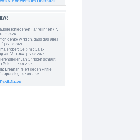
deos & Podcasts im Überblick
-NEWS
 ausgeschiedenen Fahrerinnen / 7.
07.08.2026
“Ich denke wirklich, dass das alles
r“
| 07.08.2026
ma erobert Gelb mit Gala-
ung am Ventoux
| 07.08.2026
ierensieger Jan Christen schlägt
in Polen
| 07.08.2026
sh: Brennan feiert gegen Pithie
Etappensieg
| 07.08.2026
 Profi-News