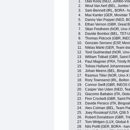
1.
Olav Kooij (NED, Jumbo-Vi
2.
Wout Van Aert (BEL, Jumbo
3.
Sam Bennett (IRL, BORA - h
4.
Max Kanter (GER, Movistar 
5.
Danny Van Poppel (NED, BO
6.
Ethan Vernon (GBR, Great Br
7.
Stian Fredheim (NOR, Uno-X
8.
Davide Bomboi (BEL, TDT-U
9.
Thomas Pidcock (GBR, INEO
10.
Gonzalo Serrano (ESP, Movi
11.
Niklas Märkl (GER, Team dsm
12.
Tord Gudmestad (NOR, Uno-
13.
William Tidball (GBR, Saint 
14.
Paul Magnier (FRA, Trinity 
15.
Tobias Halland Johannesse
16.
Johan Meens (BEL, Bingoal
17.
Rasmus Tiller (NOR, Uno-X 
18.
Rory Townsend (IRL, Bolton 
19.
Connor Swift (GBR, INEOS G
20.
Casper Van Uden (NED, Team
21.
Giacomo Ballabio (ITA, Globa
22.
Finn Crockett (GBR, Saint Pi
23.
Davide Persico (ITA, Bingoa
24.
Alex Colman (BEL, Team Fla
25.
Joey Rosskopf (USA, Q36.5 
26.
Robert Donaldson (GBR, Trin
27.
Tom Wirtgen (LUX, Global 6 
28.
Nils Politt (GER, BORA - ha