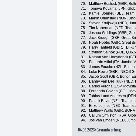
70.
Matthew Bostock (GBR, Bolt
71.
Tomoya Koyama (JPN, Globa
72.
Kamiel Bonneu (BEL, Team F
73.
Martin Urianstad (NOR, Uno
74.
Steven Kruijswijk (NED, Ju
75.
Tim Naberman (NED, Team d
76.
Joshua Giddings (GBR, Great
77.
Jack Brough (GBR, Great Bri
78.
Noah Hobbs (GBR, Great Bri
79.
Harry Tanfield (GBR, TDT-Un
80.
Szymon Sajnok (POL, Q36.5
81.
Nathan Van Hooydonck (BE
82.
Edoardo Affini (ITA, Jumbo-
83.
James Fouché (NZL, Bolton 
84.
Luke Rowe (GBR, INEOS Gr
85.
Jacob Scott (GBR, Bolton Eq
86.
Danny Van Der Tuuk (NED, 
87.
Carlos Verona (ESP, Movist
88.
Fernando Gaviria (COL, Mov
89.
Tobias Lund Andresen (DEN,
90.
Patrick Bevin (NZL, Team ds
91.
Enzo Leijnse (NED, Team ds
92.
Matthew Walls (GBR, BORA 
93.
Callum Ormiston (RSA, Globa
94.
Jos Van Emden (NED, Jumb
04.09.2023: Gesamtwertung