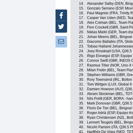
14.
Alexander Salby (DEN, Bin
15.
Gonzalo Serrano (ESP, Movi
16.
Paul Magnier (FRA, Trinity 
Facebook
17.
Casper Van Uden (NED, Team
18.
Alex Colman (BEL, Team Fla
Twitter
19.
Finn Crockett (GBR, Saint Pi
20.
Niklas Märkl (GER, Team dsm
21.
Johan Meens (BEL, Bingoal
Newsletter:
22.
Giacomo Ballabio (ITA, Globa
23.
Tobias Halland Johannesse
24.
Joey Rosskopf (USA, Q36.5 
25.
Iñigo Elosegui (ESP, Equip
26.
Connor Swift (GBR, INEOS G
27.
Rasmus Tiller (NOR, Uno-X 
28.
Milan Fretin (BEL, Team Flan
29.
Stephen Williams (GBR, Grea
30.
Rory Townsend (IRL, Bolton 
31.
Tom Wirtgen (LUX, Global 6 
32.
Damien Howson (AUS, Q36.5
33.
Abram Stockman (BEL, TDT-
34.
Nils Politt (GER, BORA - ha
35.
Mark Donovan (GBR, Q36.5 
36.
Floris De Tier (BEL, Bingoal
37.
Roger Adrià (ESP, Equipo K
38.
Ryan Christensen (NZL, Bolt
39.
Lennert Teugels (BEL, Bing
40.
Nicolò Parisini (ITA, Q36.5 
41.
Hartthijs De Vries (NED, TD