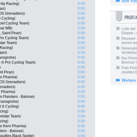
Alle Vi
ity Racing)
0:00
ran)
0:00
OS Grenadiers)
0:00
PROFI
 Cycling)
0:00
bet Cycling Team)
0:00
oal WB)
0:00
Liste der
 Saint Piran)
0:00
Etappe
| 
Pro Cycling Team)
0:00
Reusser: 
star Team)
0:00
dumm wa
 Racing)
0:00
Niewiado
tain)
0:00
Vorstell
ansgrohe)
0:00
Nur Prem
-X Pro Cycling Team)
0:00
Brenner 
)
0:00
Foto-Fini
nt Piran)
0:00
zweiten 
ern Pharma)
0:00
Weitere
OS Grenadiers)
0:00
enadiers)
0:00
n Pharma)
0:00
 Flanders - Baloise)
0:00
 hansgrohe)
0:00
l 6 Cycling)
0:00
cing)
0:00
vistar Team)
0:00
cing)
0:00
po Kern Pharma)
0:00
ers - Baloise)
0:00
quities Black Spoke)
0:00