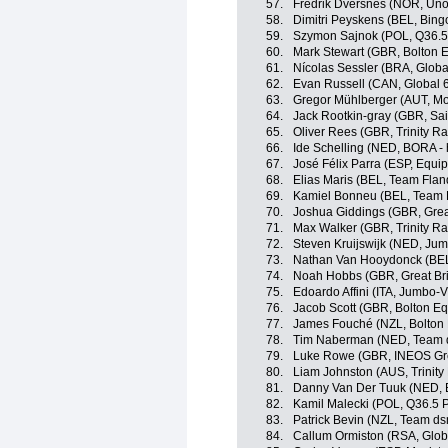
57.
Fredrik Dversnes (NOR, Uno
58.
Dimitri Peyskens (BEL, Bing
59.
Szymon Sajnok (POL, Q36.5
60.
Mark Stewart (GBR, Bolton E
61.
Nícolas Sessler (BRA, Globa
62.
Evan Russell (CAN, Global 6
63.
Gregor Mühlberger (AUT, Mo
64.
Jack Rootkin-gray (GBR, Sai
65.
Oliver Rees (GBR, Trinity Ra
66.
Ide Schelling (NED, BORA -
67.
José Félix Parra (ESP, Equi
68.
Elias Maris (BEL, Team Fland
69.
Kamiel Bonneu (BEL, Team F
70.
Joshua Giddings (GBR, Great
71.
Max Walker (GBR, Trinity Ra
72.
Steven Kruijswijk (NED, Ju
73.
Nathan Van Hooydonck (BE
74.
Noah Hobbs (GBR, Great Bri
75.
Edoardo Affini (ITA, Jumbo-
76.
Jacob Scott (GBR, Bolton Eq
77.
James Fouché (NZL, Bolton 
78.
Tim Naberman (NED, Team d
79.
Luke Rowe (GBR, INEOS Gr
80.
Liam Johnston (AUS, Trinity
81.
Danny Van Der Tuuk (NED, 
82.
Kamil Malecki (POL, Q36.5 
83.
Patrick Bevin (NZL, Team ds
84.
Callum Ormiston (RSA, Globa