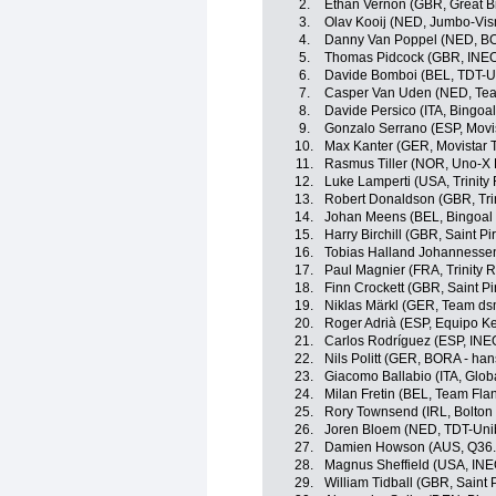
2.
Ethan Vernon (GBR, Great Br
3.
Olav Kooij (NED, Jumbo-Vi
4.
Danny Van Poppel (NED, BO
5.
Thomas Pidcock (GBR, INEO
6.
Davide Bomboi (BEL, TDT-U
7.
Casper Van Uden (NED, Team
8.
Davide Persico (ITA, Bingoa
9.
Gonzalo Serrano (ESP, Movi
10.
Max Kanter (GER, Movistar 
11.
Rasmus Tiller (NOR, Uno-X 
12.
Luke Lamperti (USA, Trinity
13.
Robert Donaldson (GBR, Trin
14.
Johan Meens (BEL, Bingoal
15.
Harry Birchill (GBR, Saint Pi
16.
Tobias Halland Johannesse
17.
Paul Magnier (FRA, Trinity 
18.
Finn Crockett (GBR, Saint Pi
19.
Niklas Märkl (GER, Team dsm
20.
Roger Adrià (ESP, Equipo K
21.
Carlos Rodríguez (ESP, INE
22.
Nils Politt (GER, BORA - ha
23.
Giacomo Ballabio (ITA, Globa
24.
Milan Fretin (BEL, Team Flan
25.
Rory Townsend (IRL, Bolton 
26.
Joren Bloem (NED, TDT-Uni
27.
Damien Howson (AUS, Q36.5
28.
Magnus Sheffield (USA, INE
29.
William Tidball (GBR, Saint 