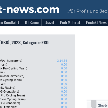
en-Rundfahrt
KT-Szene
Gravel
Profi-Material
Produkt-News
(GBR), 2023, Kategorie: PRO
RA - hansgrohe)
3:14:34
itain)
0:00
X Pro Cycling Team)
0:00
sma)
0:00
 dsm - firmenich)
0:00
Pro Cycling Team)
0:00
l WB)
0:00
ity Racing)
0:00
S Grenadiers)
0:00
 Pro Cycling Team)
0:00
 Pro Cycling Team)
0:00
OS Grenadiers)
0:00
Steady
 - firmenich)
0:00