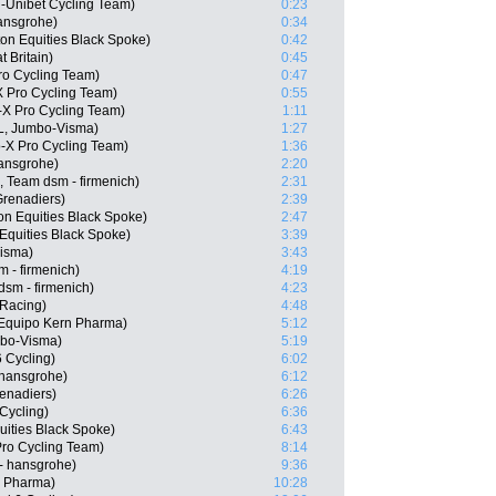
T-Unibet Cycling Team)
0:23
ansgrohe)
0:34
on Equities Black Spoke)
0:42
 Britain)
0:45
Pro Cycling Team)
0:47
 Pro Cycling Team)
0:55
X Pro Cycling Team)
1:11
L, Jumbo-Visma)
1:27
-X Pro Cycling Team)
1:36
ansgrohe)
2:20
 Team dsm - firmenich)
2:31
renadiers)
2:39
on Equities Black Spoke)
2:47
Equities Black Spoke)
3:39
Visma)
3:43
m - firmenich)
4:19
sm - firmenich)
4:23
 Racing)
4:48
Equipo Kern Pharma)
5:12
mbo-Visma)
5:19
 Cycling)
6:02
 hansgrohe)
6:12
enadiers)
6:26
Cycling)
6:36
uities Black Spoke)
6:43
Pro Cycling Team)
8:14
- hansgrohe)
9:36
n Pharma)
10:28