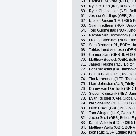
58.
Hartthijs De Vries (NED, TD
59.
Ryan Mullen (IRL, BORA - h
60.
Ryan Christensen (NZL, Bolt
61.
Joshua Giddings (GBR, Great
62.
Nicolò Parisini (ITA, Q36.5 
63.
Stian Fredheim (NOR, Uno-X
64.
Tord Gudmestad (NOR, Uno-
65.
Nathan Van Hooydonck (BE
66.
Fredrik Dversnes (NOR, Uno
67.
Sam Bennett (IRL, BORA - h
68.
Tobias Lund Andresen (DEN,
69.
Connor Swift (GBR, INEOS G
70.
Matthew Bostock (GBR, Bolt
71.
James Fouché (NZL, Bolton 
72.
Edoardo Affini (ITA, Jumbo-
73.
Patrick Bevin (NZL, Team ds
74.
Tim Naberman (NED, Team d
75.
Liam Johnston (AUS, Trinity
76.
Danny Van Der Tuuk (NED, 
77.
Steven Kruijswijk (NED, Ju
78.
Evan Russell (CAN, Global 6
79.
Ide Schelling (NED, BORA -
80.
Luke Rowe (GBR, INEOS Gr
81.
Tom Wirtgen (LUX, Global 6 
82.
Jacob Scott (GBR, Bolton Eq
83.
Kamil Malecki (POL, Q36.5 
84.
Matthew Walls (GBR, BORA 
85.
Ibon Ruiz (ESP, Equipo Ker