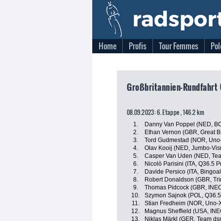
Home
Profis
Tour Femmes
Pol
Großbritannien-Rundfahrt 
08.09.2023: 6. Etappe , 146.2 km
1.
Danny Van Poppel (NED, BO
2.
Ethan Vernon (GBR, Great Br
3.
Tord Gudmestad (NOR, Uno-
4.
Olav Kooij (NED, Jumbo-Vi
5.
Casper Van Uden (NED, Team
6.
Nicolò Parisini (ITA, Q36.5 
7.
Davide Persico (ITA, Bingoa
8.
Robert Donaldson (GBR, Trin
9.
Thomas Pidcock (GBR, INEO
10.
Szymon Sajnok (POL, Q36.5
11.
Stian Fredheim (NOR, Uno-X
12.
Magnus Sheffield (USA, INE
13.
Niklas Märkl (GER, Team dsm