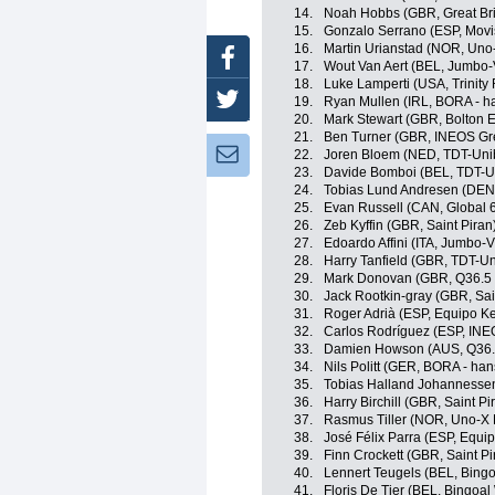
14.
Noah Hobbs (GBR, Great Bri
15.
Gonzalo Serrano (ESP, Movi
16.
Martin Urianstad (NOR, Uno
Facebook
17.
Wout Van Aert (BEL, Jumbo
18.
Luke Lamperti (USA, Trinity
Twitter
19.
Ryan Mullen (IRL, BORA - h
20.
Mark Stewart (GBR, Bolton E
21.
Ben Turner (GBR, INEOS Gr
Newsletter:
22.
Joren Bloem (NED, TDT-Uni
23.
Davide Bomboi (BEL, TDT-U
24.
Tobias Lund Andresen (DEN,
25.
Evan Russell (CAN, Global 6
26.
Zeb Kyffin (GBR, Saint Piran
27.
Edoardo Affini (ITA, Jumbo-
28.
Harry Tanfield (GBR, TDT-Un
29.
Mark Donovan (GBR, Q36.5 
30.
Jack Rootkin-gray (GBR, Sai
31.
Roger Adrià (ESP, Equipo K
32.
Carlos Rodríguez (ESP, INE
33.
Damien Howson (AUS, Q36.5
34.
Nils Politt (GER, BORA - ha
35.
Tobias Halland Johannesse
36.
Harry Birchill (GBR, Saint Pi
37.
Rasmus Tiller (NOR, Uno-X 
38.
José Félix Parra (ESP, Equi
39.
Finn Crockett (GBR, Saint Pi
40.
Lennert Teugels (BEL, Bing
41.
Floris De Tier (BEL, Bingoal