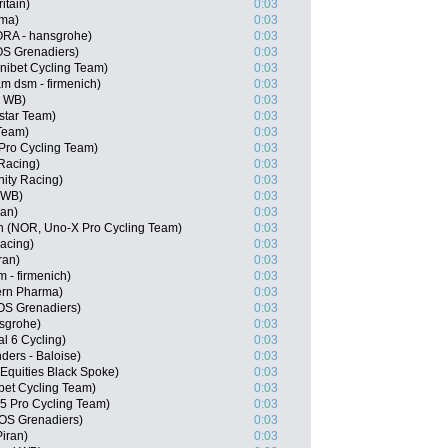
itain)
0:03
sma)
0:03
RA - hansgrohe)
0:03
S Grenadiers)
0:03
nibet Cycling Team)
0:03
 dsm - firmenich)
0:03
l WB)
0:03
star Team)
0:03
Team)
0:03
Pro Cycling Team)
0:03
 Racing)
0:03
ity Racing)
0:03
 WB)
0:03
ran)
0:03
n (NOR, Uno-X Pro Cycling Team)
0:03
Racing)
0:03
ran)
0:03
 - firmenich)
0:03
ern Pharma)
0:03
OS Grenadiers)
0:03
nsgrohe)
0:03
l 6 Cycling)
0:03
ders - Baloise)
0:03
Equities Black Spoke)
0:03
bet Cycling Team)
0:03
 Pro Cycling Team)
0:03
OS Grenadiers)
0:03
Piran)
0:03