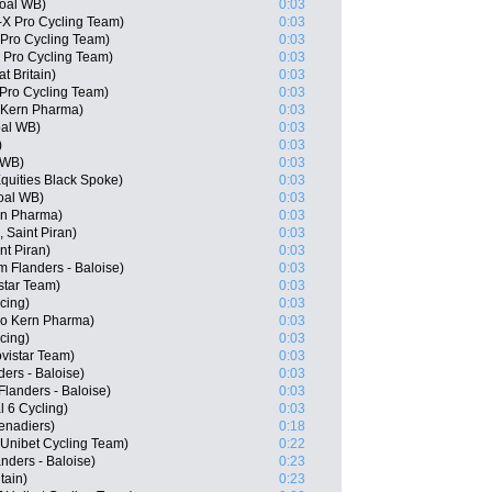
goal WB)
0:03
-X Pro Cycling Team)
0:03
Pro Cycling Team)
0:03
 Pro Cycling Team)
0:03
t Britain)
0:03
Pro Cycling Team)
0:03
o Kern Pharma)
0:03
oal WB)
0:03
)
0:03
 WB)
0:03
quities Black Spoke)
0:03
oal WB)
0:03
ern Pharma)
0:03
 Saint Piran)
0:03
nt Piran)
0:03
 Flanders - Baloise)
0:03
star Team)
0:03
cing)
0:03
po Kern Pharma)
0:03
cing)
0:03
vistar Team)
0:03
ers - Baloise)
0:03
landers - Baloise)
0:03
l 6 Cycling)
0:03
enadiers)
0:18
Unibet Cycling Team)
0:22
nders - Baloise)
0:23
tain)
0:23