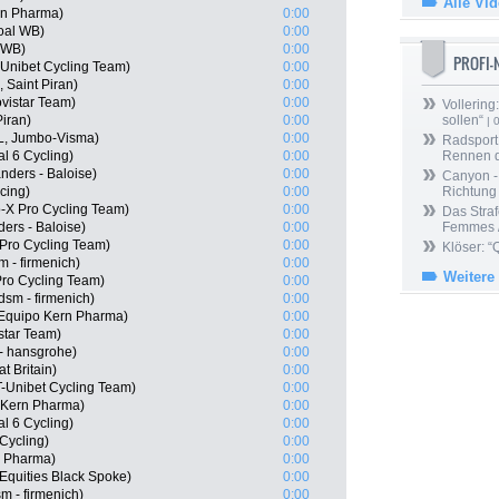
Alle Vi
ern Pharma)
0:00
oal WB)
0:00
 WB)
0:00
PROFI
Unibet Cycling Team)
0:00
 Saint Piran)
0:00
vistar Team)
0:00
Vollering
Piran)
0:00
sollen“
| 
L, Jumbo-Visma)
0:00
Radsport 
l 6 Cycling)
0:00
Rennen 
nders - Baloise)
0:00
Canyon -
cing)
0:00
Richtung
-X Pro Cycling Team)
0:00
Das Straf
ers - Baloise)
0:00
Femmes /
Pro Cycling Team)
0:00
Klöser: “
m - firmenich)
0:00
Weitere
Pro Cycling Team)
0:00
sm - firmenich)
0:00
Equipo Kern Pharma)
0:00
star Team)
0:00
- hansgrohe)
0:00
t Britain)
0:00
T-Unibet Cycling Team)
0:00
o Kern Pharma)
0:00
l 6 Cycling)
0:00
Cycling)
0:00
n Pharma)
0:00
Equities Black Spoke)
0:00
m - firmenich)
0:00