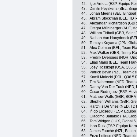
42.
Igor Arrieta (ESP, Equipo K
43.
Dimitri Peyskens (BEL, Bing
44.
Johan Meens (BEL, Bingoal
45.
Abram Stockman (BEL, TDT-
46.
Alexandar Richardson (GBR,
47.
Gregor Mühlberger (AUT, Mo
48.
William Tidball (GBR, Saint 
49.
Nathan Van Hooydonck (BE
50.
Tomoya Koyama (JPN, Globa
51.
Alex Colman (BEL, Team Fla
52.
Max Walker (GBR, Trinity Ra
53.
Fredrik Dversnes (NOR, Uno
54.
Elias Maris (BEL, Team Fland
55.
Joey Rosskopf (USA, Q36.5 
56.
Patrick Bevin (NZL, Team ds
57.
Kamil Malecki (POL, Q36.5 
58.
Tim Naberman (NED, Team d
59.
Danny Van Der Tuuk (NED, 
60.
Óscar Rodríguez (ESP, Movi
61.
Matthew Walls (GBR, BORA 
62.
Stephen Williams (GBR, Grea
63.
Hartthijs De Vries (NED, TD
64.
Iñigo Elosegui (ESP, Equip
65.
Giacomo Ballabio (ITA, Globa
66.
Tom Wirtgen (LUX, Global 6 
67.
Ibon Ruiz (ESP, Equipo Ker
68.
James Fouché (NZL, Bolton 
69.
Enzo Leijnse (NED, Team ds