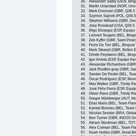
30.
Alexander Salby (DEN, Bin
31.
Martin Urianstad (NOR, Uno
32.
Mark Donovan (GBR, Q36.5 
33.
Szymon Sajnok (POL, Q36.5
34.
Stephen Williams (GBR, Grea
35.
Joey Rosskopf (USA, Q36.5 
36.
Iñigo Elosegui (ESP, Equip
37.
Lennert Teugels (BEL, Bing
38.
Zeb Kyffin (GBR, Saint Piran
39.
Floris De Tier (BEL, Bingoal
40.
Mark Stewart (GBR, Bolton E
41.
Dimitri Peyskens (BEL, Bing
42.
Igor Arrieta (ESP, Equipo K
43.
Alexandar Richardson (GBR,
44.
Jack Rootkin-gray (GBR, Sai
45.
Sander De Pestel (BEL, Team
46.
Óscar Rodríguez (ESP, Movi
47.
Max Walker (GBR, Trinity Ra
48.
José Félix Parra (ESP, Equi
49.
Oliver Rees (GBR, Trinity Ra
50.
Gregor Mühlberger (AUT, Mo
51.
Elias Maris (BEL, Team Fland
52.
Kamiel Bonneu (BEL, Team F
53.
Nícolas Sessler (BRA, Globa
54.
Ben Turner (GBR, INEOS Gr
55.
Abram Stockman (BEL, TDT-
56.
Alex Colman (BEL, Team Fla
57.
Noah Hobbs (GBR, Great Bri