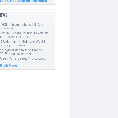
deos & Podcasts im Überblick
-NEWS
: “Hätte Lücke gleich schließen
08.08.2026
live im Stream, TV und Ticker: Die
des Tages
| 07.08.2026
 SRAM nun mit Gelb und Weiß in
 Nizza
| 07.08.2026
enregister der Tour de France
 7. Etappe
| 07.08.2026
Queen K. hat gezeigt“
| 07.08.2026
 Profi-News