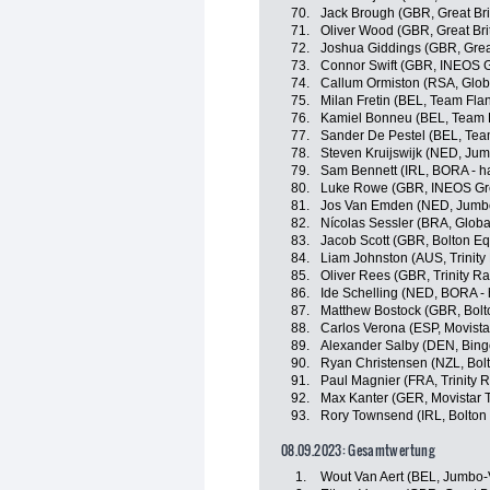
70.
Jack Brough (GBR, Great Bri
71.
Oliver Wood (GBR, Great Bri
72.
Joshua Giddings (GBR, Great
73.
Connor Swift (GBR, INEOS G
74.
Callum Ormiston (RSA, Globa
75.
Milan Fretin (BEL, Team Flan
76.
Kamiel Bonneu (BEL, Team F
77.
Sander De Pestel (BEL, Team
78.
Steven Kruijswijk (NED, Ju
79.
Sam Bennett (IRL, BORA - h
80.
Luke Rowe (GBR, INEOS Gr
81.
Jos Van Emden (NED, Jumb
82.
Nícolas Sessler (BRA, Globa
83.
Jacob Scott (GBR, Bolton Eq
84.
Liam Johnston (AUS, Trinity
85.
Oliver Rees (GBR, Trinity Ra
86.
Ide Schelling (NED, BORA -
87.
Matthew Bostock (GBR, Bolt
88.
Carlos Verona (ESP, Movist
89.
Alexander Salby (DEN, Bin
90.
Ryan Christensen (NZL, Bolt
91.
Paul Magnier (FRA, Trinity 
92.
Max Kanter (GER, Movistar 
93.
Rory Townsend (IRL, Bolton 
08.09.2023: Gesamtwertung
1.
Wout Van Aert (BEL, Jumbo