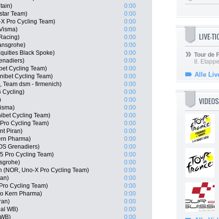
tain)
0:00
star Team)
0:00
-X Pro Cycling Team)
0:00
-Visma)
0:00
LIVE-T
 Racing)
0:00
ansgrohe)
0:00
quities Black Spoke)
0:00
Tour de
enadiers)
0:00
8. Etappe
bet Cycling Team)
0:00
Alle Liv
nibet Cycling Team)
0:00
 Team dsm - firmenich)
0:00
 Cycling)
0:00
VIDEOS
)
0:00
Visma)
0:00
ibet Cycling Team)
0:00
Pro Cycling Team)
0:00
nt Piran)
0:00
ern Pharma)
0:00
OS Grenadiers)
0:00
 Pro Cycling Team)
0:00
nsgrohe)
0:00
n (NOR, Uno-X Pro Cycling Team)
0:00
ran)
0:00
Pro Cycling Team)
0:00
po Kern Pharma)
0:00
ran)
0:00
oal WB)
0:00
 WB)
0:00