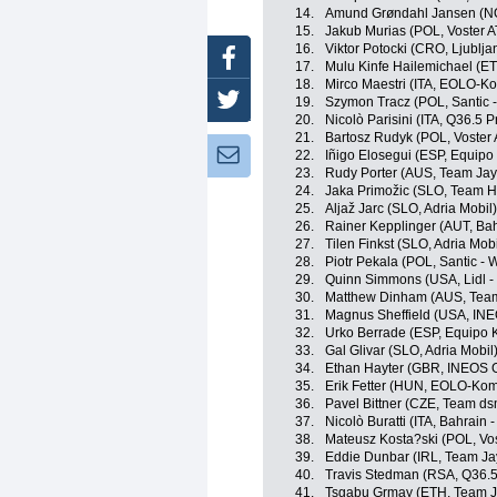
14.
Amund Grøndahl Jansen (NO
15.
Jakub Murias (POL, Voster 
16.
Viktor Potocki (CRO, Ljublja
Facebook
17.
Mulu Kinfe Hailemichael (E
18.
Mirco Maestri (ITA, EOLO-K
Twitter
19.
Szymon Tracz (POL, Santic 
20.
Nicolò Parisini (ITA, Q36.5 
21.
Bartosz Rudyk (POL, Voster
Newsletter:
22.
Iñigo Elosegui (ESP, Equip
23.
Rudy Porter (AUS, Team Jay
24.
Jaka Primožic (SLO, Team H
25.
Aljaž Jarc (SLO, Adria Mobil)
26.
Rainer Kepplinger (AUT, Bahr
27.
Tilen Finkst (SLO, Adria Mobi
28.
Piotr Pekala (POL, Santic - 
29.
Quinn Simmons (USA, Lidl - 
30.
Matthew Dinham (AUS, Team 
31.
Magnus Sheffield (USA, INE
32.
Urko Berrade (ESP, Equipo 
33.
Gal Glivar (SLO, Adria Mobil
34.
Ethan Hayter (GBR, INEOS 
35.
Erik Fetter (HUN, EOLO-Kom
36.
Pavel Bittner (CZE, Team dsm
37.
Nicolò Buratti (ITA, Bahrain -
38.
Mateusz Kosta?ski (POL, Vo
39.
Eddie Dunbar (IRL, Team Ja
40.
Travis Stedman (RSA, Q36.5
41.
Tsgabu Grmay (ETH, Team J