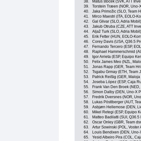
38.
Matúš stocek (SVK, ATT Inve
39.
Torstein Træen (NOR, Uno-X
40.
Jaka Primožic (SLO, Team H
41.
Mirco Maestri (ITA, EOLO-K
42.
Gal Glivar (SLO, Adria Mobil
43.
Jakub Otruba (CZE, ATT Inv
44.
Aljaž Turk (SLO, Adria Mobil
45.
Erik Fetter (HUN, EOLO-Kom
46.
Corey Davis (USA, Q36.5 Pr
47.
Fernando Tercero (ESP, EO
48.
Raphael Hammerschmid (AUT
49.
Igor Arrieta (ESP, Equipo K
50.
Felix James Meo (NZL, Malo
51.
Jonas Rapp (GER, Team Hri
52.
Tsgabu Grmay (ETH, Team J
53.
Patrick Reißig (GER, Maloja
54.
Joseba López (ESP, Caja Ru
55.
Frank Van Den Broek (NED, 
56.
Simon Dalby (DEN, Uno-X P
57.
Fredrik Dversnes (NOR, Uno
58.
Lukas Pöstlberger (AUT, Te
59.
Asbjørn Hellemose (DEN, Lid
60.
Mikel Retegi (ESP, Equipo 
61.
Matteo Badilatti (SUI, Q36.5
62.
Oscar Onley (GBR, Team dsm
63.
Artur Sowinski (POL, Voster
64.
Louis Bendixen (DEN, Uno-X
65.
Yesid Albeiro Pira (COL, Ca