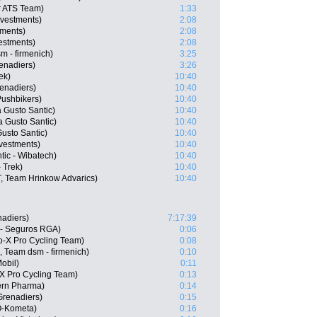
r ATS Team)
1:33
nvestments)
2:08
tments)
2:08
estments)
2:08
m - firmenich)
3:25
enadiers)
3:26
ek)
10:40
enadiers)
10:40
Pushbikers)
10:40
a Gusto Santic)
10:40
a Gusto Santic)
10:40
usto Santic)
10:40
vestments)
10:40
ic - Wibatech)
10:40
 Trek)
10:40
 Team Hrinkow Advarics)
10:40
nadiers)
7:17:39
l - Seguros RGA)
0:06
o-X Pro Cycling Team)
0:08
 Team dsm - firmenich)
0:10
Mobil)
0:11
X Pro Cycling Team)
0:13
ern Pharma)
0:14
Grenadiers)
0:15
O-Kometa)
0:16