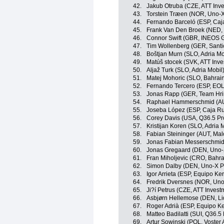
42.
Jakub Otruba (CZE, ATT Inv
43.
Torstein Træen (NOR, Uno-X
44.
Fernando Barceló (ESP, Caj
45.
Frank Van Den Broek (NED, 
46.
Connor Swift (GBR, INEOS G
47.
Tim Wollenberg (GER, Santi
48.
Boštjan Murn (SLO, Adria Mo
49.
Matúš stocek (SVK, ATT Inve
50.
Aljaž Turk (SLO, Adria Mobil
51.
Matej Mohoric (SLO, Bahrain 
52.
Fernando Tercero (ESP, EO
53.
Jonas Rapp (GER, Team Hri
54.
Raphael Hammerschmid (AUT
55.
Joseba López (ESP, Caja Ru
56.
Corey Davis (USA, Q36.5 Pr
57.
Kristijan Koren (SLO, Adria 
58.
Fabian Steininger (AUT, Mal
59.
Jonas Fabian Messerschmidt
60.
Jonas Gregaard (DEN, Uno-
61.
Fran Miholjevic (CRO, Bahrai
62.
Simon Dalby (DEN, Uno-X P
63.
Igor Arrieta (ESP, Equipo K
64.
Fredrik Dversnes (NOR, Uno
65.
Ji?í Petrus (CZE, ATT Invest
66.
Asbjørn Hellemose (DEN, Lid
67.
Roger Adrià (ESP, Equipo K
68.
Matteo Badilatti (SUI, Q36.5
69.
Artur Sowinski (POL, Voster