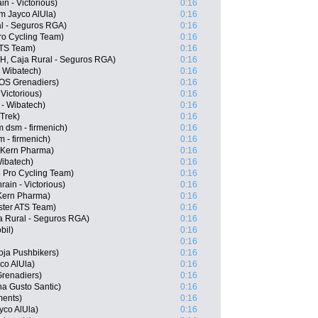
n - Victorious)
0:16
m Jayco AlUla)
0:16
al - Seguros RGA)
0:16
Pro Cycling Team)
0:16
ATS Team)
0:16
TH, Caja Rural - Seguros RGA)
0:16
- Wibatech)
0:16
OS Grenadiers)
0:16
 Victorious)
0:16
 - Wibatech)
0:16
Trek)
0:16
dsm - firmenich)
0:16
 - firmenich)
0:16
o Kern Pharma)
0:16
Wibatech)
0:16
 Pro Cycling Team)
0:16
ain - Victorious)
0:16
Kern Pharma)
0:16
ster ATS Team)
0:16
a Rural - Seguros RGA)
0:16
bil)
0:16
0:16
oja Pushbikers)
0:16
co AlUla)
0:16
renadiers)
0:16
na Gusto Santic)
0:16
ments)
0:16
yco AlUla)
0:16