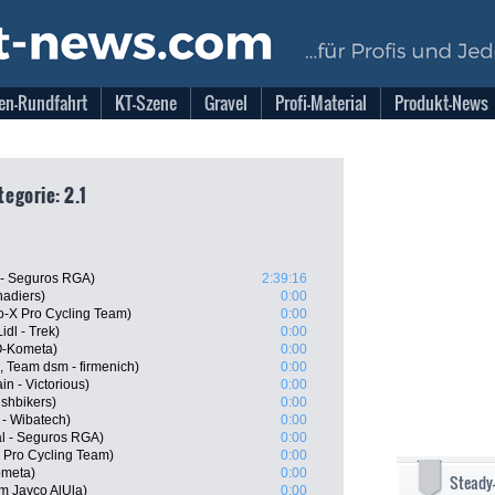
en-Rundfahrt
KT-Szene
Gravel
Profi-Material
Produkt-News
egorie: 2.1
l - Seguros RGA)
2:39:16
nadiers)
0:00
o-X Pro Cycling Team)
0:00
dl - Trek)
0:00
O-Kometa)
0:00
 Team dsm - firmenich)
0:00
n - Victorious)
0:00
ushbikers)
0:00
 - Wibatech)
0:00
al - Seguros RGA)
0:00
 Pro Cycling Team)
0:00
ometa)
0:00
Steady
m Jayco AlUla)
0:00