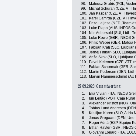
98.
Mateusz Grabis (POL, Voste
99.
Michal Schuran (CZE, ATT I
100.
Jan Kaspar (CZE, ATT Inves
101.
Karel Camrda (CZE, ATT Inv
102.
Enzo Leijnse (NED, Team ds
103.
Luke Plapp (AUS, INEOS Gr
104.
Nils Aebersold (SUI, Lidl - Tr
105.
Luke Rowe (GBR, INEOS Gr
106.
Philip Weber (GER, Maloja 
107.
Fabijan Kralj (SLO, Ljubljan
108.
Jernej Hribar (SLO, Ljubljan
109.
Anže Skok (SLO, Ljubljana G
110.
Pavel Kelemen (CZE, ATT In
111.
Fabian Schormair (GER, Sant
112.
Martin Pedersen (DEN, Lidl -
113.
Marvin Hammerschmid (AUT,
27.09.2023: Gesamtwertung
1.
Elia Viviani (ITA, INEOS Gre
2.
Iúri Leitão (POR, Caja Rura
3.
Alexander Kristoff (NOR, Un
4.
Tobias Lund Andresen (DEN,
5.
Kristijan Koren (SLO, Adria 
6.
Jonas Gregaard (DEN, Uno-
7.
Roger Adrià (ESP, Equipo K
8.
Ethan Hayter (GBR, INEOS 
9.
Giovanni Lonardi (ITA, EOL