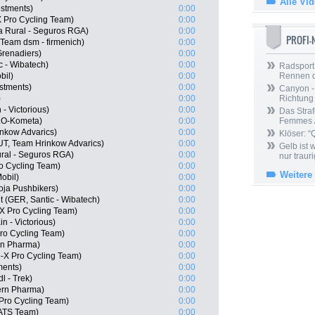
Alle Vi
estments)
0:00
 Pro Cycling Team)
0:00
a Rural - Seguros RGA)
0:00
PROFI
Team dsm - firmenich)
0:00
renadiers)
0:00
c - Wibatech)
0:00
Radsport 
bil)
0:00
Rennen 
stments)
0:00
Canyon -
)
0:00
Richtung
- Victorious)
0:00
Das Straf
LO-Kometa)
0:00
Femmes /
nkow Advarics)
0:00
Klöser: “
, Team Hrinkow Advarics)
0:00
Gelb ist
ral - Seguros RGA)
0:00
nur trauri
o Cycling Team)
0:00
Weitere
Mobil)
0:00
oja Pushbikers)
0:00
 (GER, Santic - Wibatech)
0:00
X Pro Cycling Team)
0:00
n - Victorious)
0:00
ro Cycling Team)
0:00
ern Pharma)
0:00
-X Pro Cycling Team)
0:00
ments)
0:00
l - Trek)
0:00
ern Pharma)
0:00
 Pro Cycling Team)
0:00
 ATS Team)
0:00