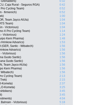
 Grenadiers)
0:32
ECU, Caja Rural - Seguros RGA)
0:42
 Pro Cycling Team)
0:52
 - firmenich)
0:52
rek)
1:00
R, Team Jayco AlUla)
1:04
 ATS Team)
1:04
n - Victorious)
1:04
o-X Pro Cycling Team)
1:14
- Victorious)
1:24
quipo Kern Pharma)
1:48
 Hrinkow Advarics)
1:53
 (GER, Santic - Wibatech)
1:56
rinkow Advarics)
1:56
- Victorious)
1:56
na Gusto Santic)
1:56
jana Gusto Santic)
1:56
EN, Team Jayco AlUla)
1:56
ipo Kern Pharma)
1:56
- Wibatech)
1:56
Pro Cycling Team)
2:13
 Trek)
2:15
LO-Kometa)
2:37
OLO-Kometa)
3:25
ushbikers)
3:45
l)
3:45
estments)
4:04
Bahrain - Victorious)
5:18