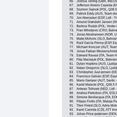
66.
Joshua Tarling (GBR, INEOS
67.
Jefferson Alveiro Cepeda (
68.
Szymon Sajnok (POL, Q36.5
69.
Patrick Eddy (AUS, Team dsm
70.
Jon Aberasturi (ESP, Lidl - T
71.
Amund Grøndahl Jansen (NO
72.
Bartosz Rudyk (POL, Voster
73.
Fran Miholjevic (CRO, Bahrai
74.
Jonas Abrahamsen (NOR, Un
75.
Matej Mohoric (SLO, Bahrain 
76.
Raúl García Pierna (ESP, E
77.
Michael Konczer (AUT, Team
78.
Jonas Fabian Messerschmidt
79.
Edward Ravasi (ITA, Team H
80.
Filip Maciejuk (POL, Bahrain 
81.
Dylan Hopkins (AUS, Ljublja
82.
Natan Gregorcic (SLO, Ljubl
83.
Christopher Juul-jensen (D
84.
Francisco Galván (ESP, Equ
85.
Mario Gamper (AUT, Santic 
86.
Kamil Malecki (POL, Q36.5 
87.
Antwan Tolhoek (NED, Lidl -
88.
Andrea Pietrobon (ITA, EO
89.
Simone Bevilacqua (ITA, E
90.
Filippo Fortin (ITA, Maloja P
91.
Tilen Finkst (SLO, Adria Mobi
92.
Karel Camrda (CZE, ATT Inv
93.
Johan Price-pejtersen (DEN, 