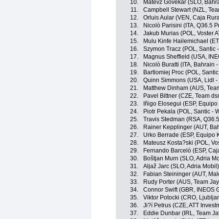
10.
Matevž Govekar (SLO, Bahrai
11.
Campbell Stewart (NZL, Tea
12.
Orluis Aular (VEN, Caja Rur
13.
Nicolò Parisini (ITA, Q36.5 
14.
Jakub Murias (POL, Voster 
15.
Mulu Kinfe Hailemichael (E
16.
Szymon Tracz (POL, Santic 
17.
Magnus Sheffield (USA, INE
18.
Nicolò Buratti (ITA, Bahrain -
19.
Bartlomiej Proc (POL, Santic
20.
Quinn Simmons (USA, Lidl - 
21.
Matthew Dinham (AUS, Team 
22.
Pavel Bittner (CZE, Team dsm
23.
Iñigo Elosegui (ESP, Equip
24.
Piotr Pekala (POL, Santic - 
25.
Travis Stedman (RSA, Q36.5
26.
Rainer Kepplinger (AUT, Bahr
27.
Urko Berrade (ESP, Equipo 
28.
Mateusz Kosta?ski (POL, Vo
29.
Fernando Barceló (ESP, Caj
30.
Boštjan Murn (SLO, Adria Mo
31.
Aljaž Jarc (SLO, Adria Mobil)
32.
Fabian Steininger (AUT, Mal
33.
Rudy Porter (AUS, Team Jay
34.
Connor Swift (GBR, INEOS G
35.
Viktor Potocki (CRO, Ljublja
36.
Ji?í Petrus (CZE, ATT Invest
37.
Eddie Dunbar (IRL, Team Ja