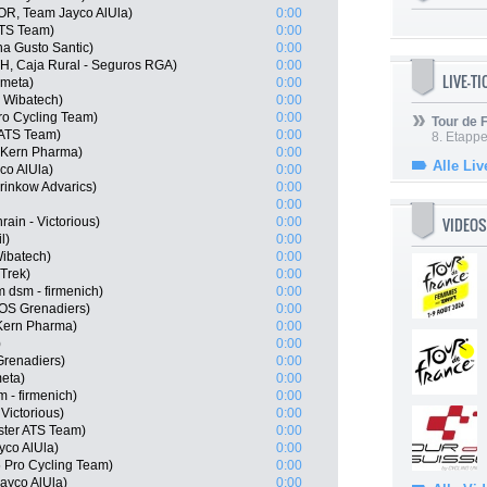
R, Team Jayco AlUla)
0:00
ATS Team)
0:00
na Gusto Santic)
0:00
TH, Caja Rural - Seguros RGA)
0:00
LIVE-T
ometa)
0:00
- Wibatech)
0:00
Pro Cycling Team)
0:00
Tour de
 ATS Team)
0:00
8. Etappe
o Kern Pharma)
0:00
Alle Liv
co AlUla)
0:00
rinkow Advarics)
0:00
0:00
VIDEOS
ain - Victorious)
0:00
l)
0:00
Wibatech)
0:00
Trek)
0:00
dsm - firmenich)
0:00
OS Grenadiers)
0:00
Kern Pharma)
0:00
)
0:00
Grenadiers)
0:00
eta)
0:00
 - firmenich)
0:00
 Victorious)
0:00
ster ATS Team)
0:00
yco AlUla)
0:00
 Pro Cycling Team)
0:00
ayco AlUla)
0:00