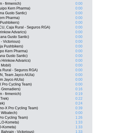
 - firmenich)
0:00
quipo Kern Pharma)
0:00
na Gusto Santic)
0:00
Kern Pharma)
0:00
 Pushbikers)
0:00
ECU, Caja Rural - Seguros RGA)
0:00
rinkow Advarics)
0:00
jana Gusto Santic)
0:00
- Victorious)
0:00
ja Pushbikers)
0:00
ipo Kern Pharma)
0:00
na Gusto Santic)
0:00
 Hrinkow Advarics)
0:00
 Mobil)
0:00
ja Rural - Seguros RGA)
0:00
EN, Team Jayco AlUla)
0:00
am Jayco AlUla)
0:00
 Pro Cycling Team)
0:00
 Grenadiers)
0:16
 - firmenich)
0:19
 Trek)
0:22
rek)
0:24
o-X Pro Cycling Team)
0:39
- Wibatech)
0:00
Pro Cycling Team)
1:26
OLO-Kometa)
1:33
LO-Kometa)
1:33
Bahrain - Victorious)
1:33