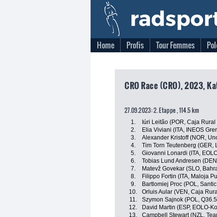
Home
Profis
Tour Femmes
Pol
CRO Race (CRO), 2023, Kat
27.09.2023: 2. Etappe , 114.5 km
1.
Iúri Leitão (POR, Caja Rura
2.
Elia Viviani (ITA, INEOS Gre
3.
Alexander Kristoff (NOR, Un
4.
Tim Torn Teutenberg (GER, Li
5.
Giovanni Lonardi (ITA, EOL
6.
Tobias Lund Andresen (DEN,
7.
Matevž Govekar (SLO, Bahrai
8.
Filippo Fortin (ITA, Maloja P
9.
Bartlomiej Proc (POL, Santic
10.
Orluis Aular (VEN, Caja Rur
11.
Szymon Sajnok (POL, Q36.5
12.
David Martin (ESP, EOLO-K
13.
Campbell Stewart (NZL, Tea