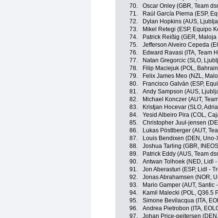
70.
Oscar Onley (GBR, Team dsm
71.
Raúl García Pierna (ESP, E
72.
Dylan Hopkins (AUS, Ljublja
73.
Mikel Retegi (ESP, Equipo 
74.
Patrick Reißig (GER, Maloja
75.
Jefferson Alveiro Cepeda (
76.
Edward Ravasi (ITA, Team H
77.
Natan Gregorcic (SLO, Ljubl
78.
Filip Maciejuk (POL, Bahrain 
79.
Felix James Meo (NZL, Malo
80.
Francisco Galván (ESP, Equ
81.
Andy Sampson (AUS, Ljublja
82.
Michael Konczer (AUT, Team
83.
Kristjan Hocevar (SLO, Adria
84.
Yesid Albeiro Pira (COL, Ca
85.
Christopher Juul-jensen (D
86.
Lukas Pöstlberger (AUT, Te
87.
Louis Bendixen (DEN, Uno-X
88.
Joshua Tarling (GBR, INEOS
89.
Patrick Eddy (AUS, Team dsm
90.
Antwan Tolhoek (NED, Lidl -
91.
Jon Aberasturi (ESP, Lidl - T
92.
Jonas Abrahamsen (NOR, Un
93.
Mario Gamper (AUT, Santic 
94.
Kamil Malecki (POL, Q36.5 
95.
Simone Bevilacqua (ITA, E
96.
Andrea Pietrobon (ITA, EO
97.
Johan Price-pejtersen (DEN, 