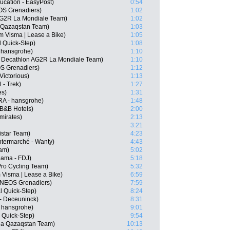
ucation - EasyPost)
0:54
OS Grenadiers)
1:02
 AG2R La Mondiale Team)
1:02
a Qazaqstan Team)
1:03
 Visma | Lease a Bike)
1:05
l Quick-Step)
1:08
 hansgrohe)
1:10
A, Decathlon AG2R La Mondiale Team)
1:10
S Grenadiers)
1:12
Victorious)
1:13
 - Trek)
1:27
es)
1:31
RA - hansgrohe)
1:48
 B&B Hotels)
2:00
mirates)
2:13
3:21
star Team)
4:23
termarché - Wanty)
4:43
eam)
5:02
pama - FDJ)
5:18
Pro Cycling Team)
5:32
isma | Lease a Bike)
6:59
 INEOS Grenadiers)
7:59
l Quick-Step)
8:24
n - Deceuninck)
8:31
- hansgrohe)
9:01
l Quick-Step)
9:54
na Qazaqstan Team)
10:13