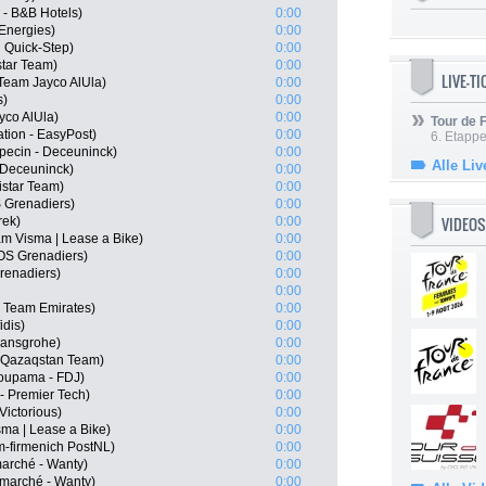
- B&B Hotels)
0:00
lEnergies)
0:00
 Quick-Step)
0:00
star Team)
0:00
LIVE-T
eam Jayco AlUla)
0:00
s)
0:00
yco AlUla)
0:00
Tour de
tion - EasyPost)
0:00
6. Etapp
lpecin - Deceuninck)
0:00
Alle Liv
 Deceuninck)
0:00
star Team)
0:00
 Grenadiers)
0:00
VIDEOS
rek)
0:00
m Visma | Lease a Bike)
0:00
OS Grenadiers)
0:00
renadiers)
0:00
0:00
 Team Emirates)
0:00
dis)
0:00
hansgrohe)
0:00
a Qazaqstan Team)
0:00
roupama - FDJ)
0:00
 - Premier Tech)
0:00
Victorious)
0:00
sma | Lease a Bike)
0:00
m-firmenich PostNL)
0:00
marché - Wanty)
0:00
rmarché - Wanty)
0:00