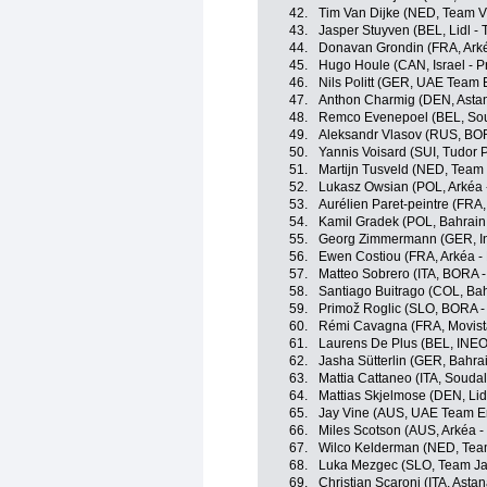
42.
Tim Van Dijke (NED, Team V
43.
Jasper Stuyven (BEL, Lidl - 
44.
Donavan Grondin (FRA, Arké
45.
Hugo Houle (CAN, Israel - P
46.
Nils Politt (GER, UAE Team 
47.
Anthon Charmig (DEN, Asta
48.
Remco Evenepoel (BEL, Sou
49.
Aleksandr Vlasov (RUS, BO
50.
Yannis Voisard (SUI, Tudor 
51.
Martijn Tusveld (NED, Team
52.
Lukasz Owsian (POL, Arkéa 
53.
Aurélien Paret-peintre (FR
54.
Kamil Gradek (POL, Bahrain 
55.
Georg Zimmermann (GER, In
56.
Ewen Costiou (FRA, Arkéa -
57.
Matteo Sobrero (ITA, BORA 
58.
Santiago Buitrago (COL, Bahr
59.
Primož Roglic (SLO, BORA -
60.
Rémi Cavagna (FRA, Movist
61.
Laurens De Plus (BEL, INEO
62.
Jasha Sütterlin (GER, Bahrai
63.
Mattia Cattaneo (ITA, Souda
64.
Mattias Skjelmose (DEN, Lidl
65.
Jay Vine (AUS, UAE Team E
66.
Miles Scotson (AUS, Arkéa -
67.
Wilco Kelderman (NED, Team
68.
Luka Mezgec (SLO, Team Ja
69.
Christian Scaroni (ITA, Ast