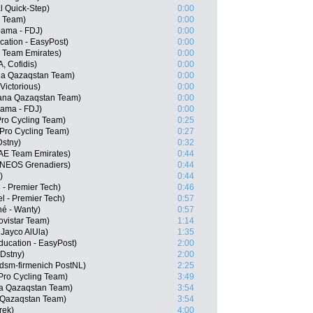
l Quick-Step)
0:00
r Team)
0:00
pama - FDJ)
0:00
ation - EasyPost)
0:00
E Team Emirates)
0:00
 Cofidis)
0:00
na Qazaqstan Team)
0:00
Victorious)
0:00
stana Qazaqstan Team)
0:00
ama - FDJ)
0:00
Pro Cycling Team)
0:25
 Pro Cycling Team)
0:27
Dstny)
0:32
UAE Team Emirates)
0:44
 INEOS Grenadiers)
0:44
)
0:44
 - Premier Tech)
0:46
l - Premier Tech)
0:57
hé - Wanty)
0:57
vistar Team)
1:14
Jayco AlUla)
1:35
ducation - EasyPost)
2:00
 Dstny)
2:00
dsm-firmenich PostNL)
2:25
Pro Cycling Team)
3:49
na Qazaqstan Team)
3:54
 Qazaqstan Team)
3:54
rek)
4:00