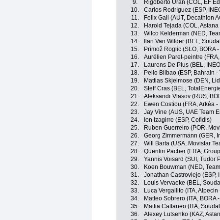
9.
Rigoberto Urán (COL, EF Ed
10.
Carlos Rodríguez (ESP, INE
11.
Felix Gall (AUT, Decathlon
12.
Harold Tejada (COL, Astan
13.
Wilco Kelderman (NED, Team
14.
Ilan Van Wilder (BEL, Souda
15.
Primož Roglic (SLO, BORA -
16.
Aurélien Paret-peintre (FR
17.
Laurens De Plus (BEL, INEO
18.
Pello Bilbao (ESP, Bahrain - 
19.
Mattias Skjelmose (DEN, Lidl
20.
Steff Cras (BEL, TotalEnergi
21.
Aleksandr Vlasov (RUS, BO
22.
Ewen Costiou (FRA, Arkéa -
23.
Jay Vine (AUS, UAE Team E
24.
Ion Izagirre (ESP, Cofidis)
25.
Ruben Guerreiro (POR, Movi
26.
Georg Zimmermann (GER, In
27.
Will Barta (USA, Movistar T
28.
Quentin Pacher (FRA, Grou
29.
Yannis Voisard (SUI, Tudor 
30.
Koen Bouwman (NED, Team V
31.
Jonathan Castroviejo (ESP,
32.
Louis Vervaeke (BEL, Souda
33.
Luca Vergallito (ITA, Alpeci
34.
Matteo Sobrero (ITA, BORA 
35.
Mattia Cattaneo (ITA, Souda
36.
Alexey Lutsenko (KAZ, Asta