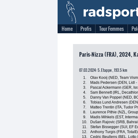
Home
Profis
Tour Femmes
Pol
Paris-Nizza (FRA), 2024, K
07.03.2024: 5. Etappe , 193.5 km
1.
Olav Kooij (NED, Team Visma
2.
Mads Pedersen (DEN, Lidl - 
3.
Pascal Ackermann (GER, Isra
4.
Sam Bennett (IRL, Decathl
5.
Danny Van Poppel (NED, BO
6.
Tobias Lund Andresen (DEN
7.
Matteo Trentin (ITA, Tudor P
8.
Laurence Pithie (NZL, Grou
9.
Madis Mihkels (EST, Interma
10.
Dušan Rajovic (SRB, Bahrain
11.
Stefan Bissegger (SUI, EF E
12.
Anthony Turgis (FRA, TotalE
13.
Cedric Beullens (BEL, Lotto 