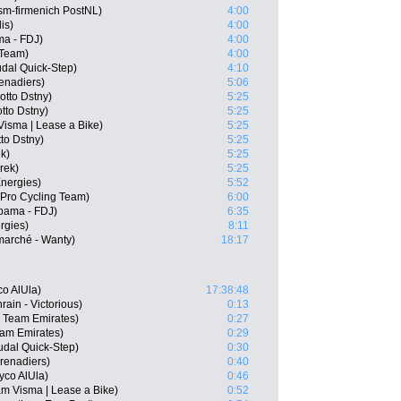
m-firmenich PostNL)
4:00
is)
4:00
a - FDJ)
4:00
 Team)
4:00
dal Quick-Step)
4:10
enadiers)
5:06
otto Dstny)
5:25
tto Dstny)
5:25
Visma | Lease a Bike)
5:25
to Dstny)
5:25
ek)
5:25
rek)
5:25
Energies)
5:52
 Pro Cycling Team)
6:00
pama - FDJ)
6:35
rgies)
8:11
marché - Wanty)
18:17
o AlUla)
17:38:48
ain - Victorious)
0:13
 Team Emirates)
0:27
am Emirates)
0:29
dal Quick-Step)
0:30
renadiers)
0:40
yco AlUla)
0:46
m Visma | Lease a Bike)
0:52