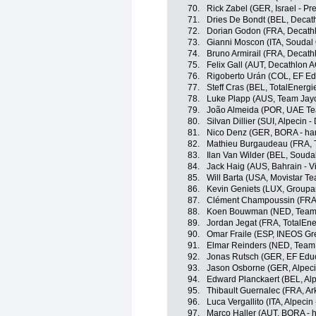
70.
Rick Zabel (GER, Israel - Pr
71.
Dries De Bondt (BEL, Deca
72.
Dorian Godon (FRA, Decath
73.
Gianni Moscon (ITA, Soudal 
74.
Bruno Armirail (FRA, Decat
75.
Felix Gall (AUT, Decathlon
76.
Rigoberto Urán (COL, EF Ed
77.
Steff Cras (BEL, TotalEnergi
78.
Luke Plapp (AUS, Team Jayc
79.
João Almeida (POR, UAE Te
80.
Silvan Dillier (SUI, Alpecin 
81.
Nico Denz (GER, BORA - ha
82.
Mathieu Burgaudeau (FRA, T
83.
Ilan Van Wilder (BEL, Souda
84.
Jack Haig (AUS, Bahrain - Vi
85.
Will Barta (USA, Movistar T
86.
Kevin Geniets (LUX, Groupa
87.
Clément Champoussin (FRA,
88.
Koen Bouwman (NED, Team V
89.
Jordan Jegat (FRA, TotalEne
90.
Omar Fraile (ESP, INEOS Gr
91.
Elmar Reinders (NED, Team 
92.
Jonas Rutsch (GER, EF Educ
93.
Jason Osborne (GER, Alpeci
94.
Edward Planckaert (BEL, Alp
95.
Thibault Guernalec (FRA, Ar
96.
Luca Vergallito (ITA, Alpeci
97.
Marco Haller (AUT, BORA - 