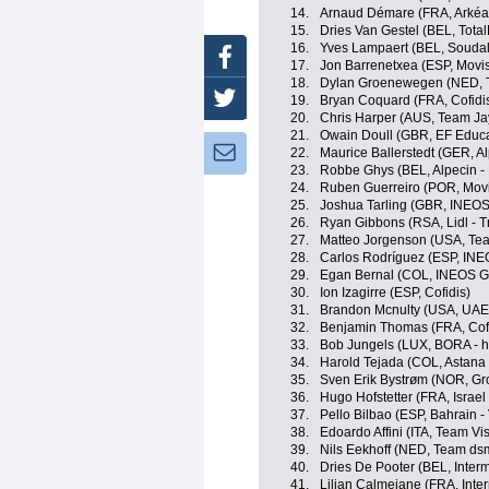
14.
Arnaud Démare (FRA, Arkéa 
15.
Dries Van Gestel (BEL, Tota
16.
Yves Lampaert (BEL, Soudal
Facebook
17.
Jon Barrenetxea (ESP, Movi
18.
Dylan Groenewegen (NED, T
Twitter
19.
Bryan Coquard (FRA, Cofidi
20.
Chris Harper (AUS, Team Ja
21.
Owain Doull (GBR, EF Educa
Newsletter:
22.
Maurice Ballerstedt (GER, A
23.
Robbe Ghys (BEL, Alpecin -
24.
Ruben Guerreiro (POR, Movi
25.
Joshua Tarling (GBR, INEOS
26.
Ryan Gibbons (RSA, Lidl - T
27.
Matteo Jorgenson (USA, Tea
28.
Carlos Rodríguez (ESP, INE
29.
Egan Bernal (COL, INEOS G
30.
Ion Izagirre (ESP, Cofidis)
31.
Brandon Mcnulty (USA, UAE
32.
Benjamin Thomas (FRA, Cofi
33.
Bob Jungels (LUX, BORA - 
34.
Harold Tejada (COL, Astan
35.
Sven Erik Bystrøm (NOR, G
36.
Hugo Hofstetter (FRA, Israel
37.
Pello Bilbao (ESP, Bahrain - 
38.
Edoardo Affini (ITA, Team Vi
39.
Nils Eekhoff (NED, Team ds
40.
Dries De Pooter (BEL, Inter
41.
Lilian Calmejane (FRA, Inte