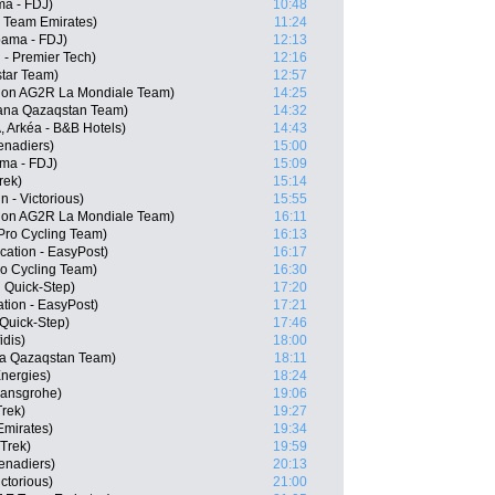
a - FDJ)
10:48
E Team Emirates)
11:24
pama - FDJ)
12:13
 - Premier Tech)
12:16
star Team)
12:57
lon AG2R La Mondiale Team)
14:25
stana Qazaqstan Team)
14:32
 Arkéa - B&B Hotels)
14:43
enadiers)
15:00
ma - FDJ)
15:09
rek)
15:14
n - Victorious)
15:55
hlon AG2R La Mondiale Team)
16:11
Pro Cycling Team)
16:13
ation - EasyPost)
16:17
ro Cycling Team)
16:30
 Quick-Step)
17:20
tion - EasyPost)
17:21
Quick-Step)
17:46
dis)
18:00
ana Qazaqstan Team)
18:11
Energies)
18:24
hansgrohe)
19:06
Trek)
19:27
Emirates)
19:34
Trek)
19:59
enadiers)
20:13
ctorious)
21:00