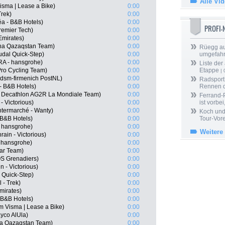
Alle Vi
isma | Lease a Bike)
0:00
Trek)
0:00
a - B&B Hotels)
0:00
PROFI
remier Tech)
0:00
Emirates)
0:00
na Qazaqstan Team)
0:00
Rüegg au
dal Quick-Step)
0:00
umgefah
RA - hansgrohe)
0:00
Liste der
Pro Cycling Team)
0:00
Etappe
| 
 dsm-firmenich PostNL)
0:00
Radsport 
- B&B Hotels)
0:00
Rennen 
A, Decathlon AG2R La Mondiale Team)
0:00
Ferrand-P
- Victorious)
0:00
ist vorbei,
termarché - Wanty)
0:00
Koch und 
 B&B Hotels)
0:00
Tour-Vor
- hansgrohe)
0:00
Weitere
ain - Victorious)
0:00
 hansgrohe)
0:00
ar Team)
0:00
S Grenadiers)
0:00
n - Victorious)
0:00
l Quick-Step)
0:00
 - Trek)
0:00
mirates)
0:00
 B&B Hotels)
0:00
 Visma | Lease a Bike)
0:00
yco AlUla)
0:00
ana Qazaqstan Team)
0:00