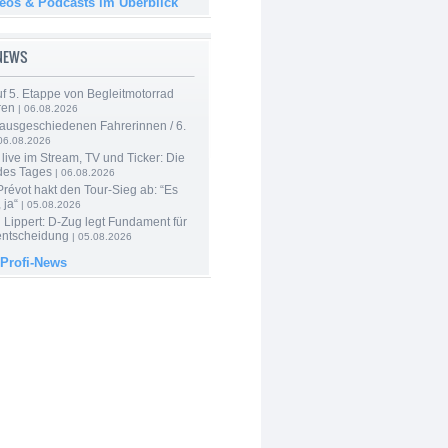
deos & Podcasts im Überblick
-NEWS
f 5. Etappe von Begleitmotorrad
ren
| 06.08.2026
 ausgeschiedenen Fahrerinnen / 6.
06.08.2026
live im Stream, TV und Ticker: Die
des Tages
| 06.08.2026
révot hakt den Tour-Sieg ab: “Es
 ja“
| 05.08.2026
Lippert: D-Zug legt Fundament für
entscheidung
| 05.08.2026
 Profi-News