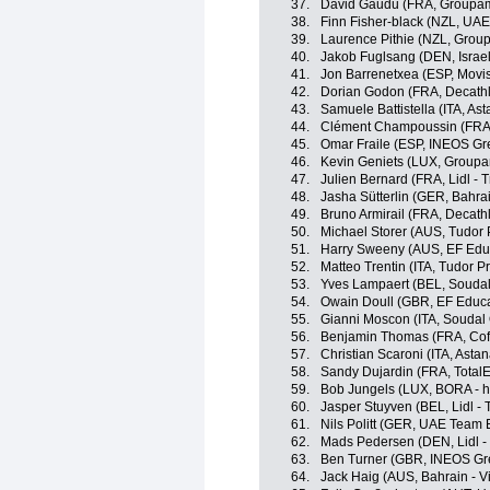
37.
David Gaudu (FRA, Groupam
38.
Finn Fisher-black (NZL, UA
39.
Laurence Pithie (NZL, Grou
40.
Jakob Fuglsang (DEN, Israel
41.
Jon Barrenetxea (ESP, Movi
42.
Dorian Godon (FRA, Decath
43.
Samuele Battistella (ITA, A
44.
Clément Champoussin (FRA,
45.
Omar Fraile (ESP, INEOS Gr
46.
Kevin Geniets (LUX, Groupa
47.
Julien Bernard (FRA, Lidl - T
48.
Jasha Sütterlin (GER, Bahrai
49.
Bruno Armirail (FRA, Decat
50.
Michael Storer (AUS, Tudor 
51.
Harry Sweeny (AUS, EF Educ
52.
Matteo Trentin (ITA, Tudor P
53.
Yves Lampaert (BEL, Soudal
54.
Owain Doull (GBR, EF Educa
55.
Gianni Moscon (ITA, Soudal 
56.
Benjamin Thomas (FRA, Cofi
57.
Christian Scaroni (ITA, Ast
58.
Sandy Dujardin (FRA, Total
59.
Bob Jungels (LUX, BORA - 
60.
Jasper Stuyven (BEL, Lidl - 
61.
Nils Politt (GER, UAE Team 
62.
Mads Pedersen (DEN, Lidl - 
63.
Ben Turner (GBR, INEOS Gr
64.
Jack Haig (AUS, Bahrain - Vi