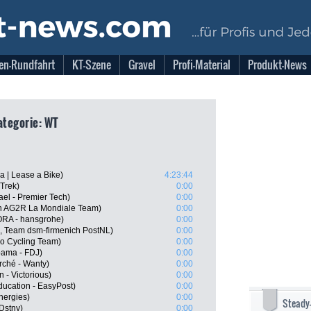
en-Rundfahrt
KT-Szene
Gravel
Profi-Material
Produkt-News
ategorie: WT
 | Lease a Bike)
4:23:44
Trek)
0:00
el - Premier Tech)
0:00
on AG2R La Mondiale Team)
0:00
RA - hansgrohe)
0:00
, Team dsm-firmenich PostNL)
0:00
ro Cycling Team)
0:00
pama - FDJ)
0:00
rché - Wanty)
0:00
 - Victorious)
0:00
ducation - EasyPost)
0:00
nergies)
0:00
Steady
Dstny)
0:00