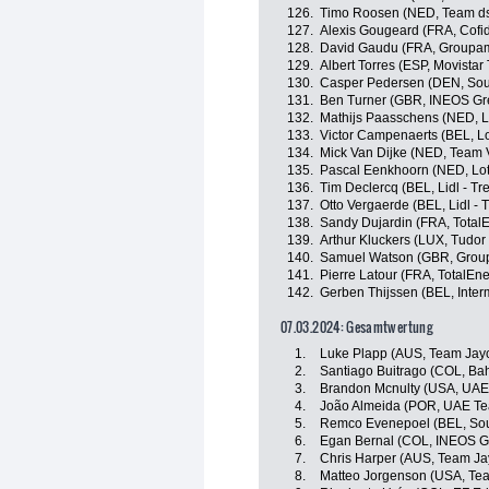
126.
Timo Roosen (NED, Team ds
127.
Alexis Gougeard (FRA, Cofid
128.
David Gaudu (FRA, Groupam
129.
Albert Torres (ESP, Movistar
130.
Casper Pedersen (DEN, Sou
131.
Ben Turner (GBR, INEOS Gr
132.
Mathijs Paasschens (NED, L
133.
Victor Campenaerts (BEL, Lo
134.
Mick Van Dijke (NED, Team 
135.
Pascal Eenkhoorn (NED, Lot
136.
Tim Declercq (BEL, Lidl - Tr
137.
Otto Vergaerde (BEL, Lidl - T
138.
Sandy Dujardin (FRA, Total
139.
Arthur Kluckers (LUX, Tudor
140.
Samuel Watson (GBR, Grou
141.
Pierre Latour (FRA, TotalEne
142.
Gerben Thijssen (BEL, Inter
07.03.2024: Gesamtwertung
1.
Luke Plapp (AUS, Team Jayc
2.
Santiago Buitrago (COL, Bahr
3.
Brandon Mcnulty (USA, UAE
4.
João Almeida (POR, UAE Te
5.
Remco Evenepoel (BEL, Sou
6.
Egan Bernal (COL, INEOS G
7.
Chris Harper (AUS, Team Ja
8.
Matteo Jorgenson (USA, Tea