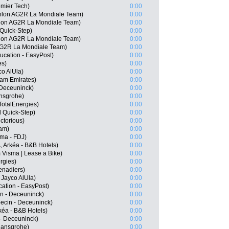
emier Tech)
0:00
thlon AG2R La Mondiale Team)
0:00
lon AG2R La Mondiale Team)
0:00
Quick-Step)
0:00
hlon AG2R La Mondiale Team)
0:00
 AG2R La Mondiale Team)
0:00
ucation - EasyPost)
0:00
es)
0:00
o AlUla)
0:00
am Emirates)
0:00
- Deceuninck)
0:00
nsgrohe)
0:00
otalEnergies)
0:00
l Quick-Step)
0:00
ctorious)
0:00
eam)
0:00
ma - FDJ)
0:00
 Arkéa - B&B Hotels)
0:00
isma | Lease a Bike)
0:00
rgies)
0:00
enadiers)
0:00
Jayco AlUla)
0:00
ation - EasyPost)
0:00
n - Deceuninck)
0:00
ecin - Deceuninck)
0:00
kéa - B&B Hotels)
0:00
n - Deceuninck)
0:00
hansgrohe)
0:00