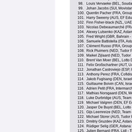
98.
Louis Vervaeke (BEL, Souda
99.
Johan Jacobs (SUI, Movista
100.
Quentin Pacher (FRA, Grou
101.
Harry Sweeny (AUS, EF Educ
102.
Finn Fisher-black (NZL, UA
103.
Nicolas Debeaumarché (FRA,
104.
Alexey Lutsenko (KAZ, Asta
105.
Fred Wright (GBR, Bahrain - 
106.
Samuele Battistella (ITA, A
107.
Clément Russo (FRA, Group
108.
Rick Pluimers (NED, Tudor 
109.
Maikel Zijlaard (NED, Tudor
110.
Brent Van Moer (BEL, Lotto 
111.
Felix Großschartner (AUT, 
112.
Jonathan Castroviejo (ESP,
113.
Anthony Perez (FRA, Cofidis
114.
Jakob Fuglsang (DEN, Israel
115.
Guillaume Boivin (CAN, Israe
116.
Adrien Petit (FRA, Intermarc
117.
Mathias Norsgaard (DEN, Mo
118.
Luke Durbridge (AUS, Team 
119.
Michael Valgren (DEN, EF E
120.
Jasper De Buyst (BEL, Lotto
121.
Gijs Leemreize (NED, Team 
122.
Michael Storer (AUS, Tudor 
123.
Dmitriy Gruzdev (KAZ, Asta
124.
Rüdiger Selig (GER, Astana
125.
Julien Bernard (FRA, Lidl - T