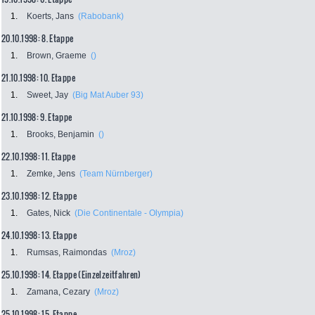
1.
Koerts, Jans
(Rabobank)
20.10.1998: 8. Etappe
1.
Brown, Graeme
()
21.10.1998: 10. Etappe
1.
Sweet, Jay
(Big Mat Auber 93)
21.10.1998: 9. Etappe
1.
Brooks, Benjamin
()
22.10.1998: 11. Etappe
1.
Zemke, Jens
(Team Nürnberger)
23.10.1998: 12. Etappe
1.
Gates, Nick
(Die Continentale - Olympia)
24.10.1998: 13. Etappe
1.
Rumsas, Raimondas
(Mroz)
25.10.1998: 14. Etappe (Einzelzeitfahren)
1.
Zamana, Cezary
(Mroz)
25.10.1998: 15. Etappe