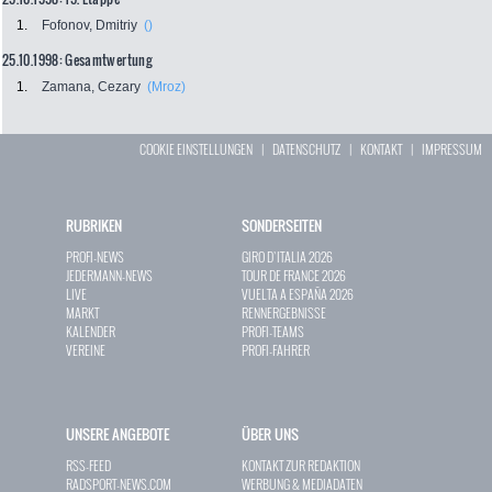
1.
Fofonov, Dmitriy
()
25.10.1998: Gesamtwertung
1.
Zamana, Cezary
(Mroz)
COOKIE EINSTELLUNGEN
|
DATENSCHUTZ
|
KONTAKT
|
IMPRESSUM
RUBRIKEN
SONDERSEITEN
PROFI-NEWS
GIRO D`ITALIA 2026
JEDERMANN-NEWS
TOUR DE FRANCE 2026
LIVE
VUELTA A ESPAÑA 2026
MARKT
RENNERGEBNISSE
KALENDER
PROFI-TEAMS
VEREINE
PROFI-FAHRER
UNSERE ANGEBOTE
ÜBER UNS
RSS-FEED
KONTAKT ZUR REDAKTION
RADSPORT-NEWS.COM
WERBUNG & MEDIADATEN