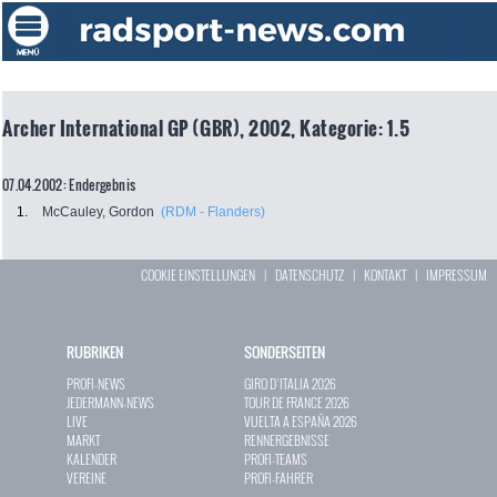
Archer International GP (GBR), 2002, Kategorie: 1.5
07.04.2002: Endergebnis
1.
McCauley, Gordon
(RDM - Flanders)
COOKIE EINSTELLUNGEN
|
DATENSCHUTZ
|
KONTAKT
|
IMPRESSUM
RUBRIKEN
SONDERSEITEN
PROFI-NEWS
GIRO D`ITALIA 2026
JEDERMANN-NEWS
TOUR DE FRANCE 2026
LIVE
VUELTA A ESPAÑA 2026
MARKT
RENNERGEBNISSE
KALENDER
PROFI-TEAMS
VEREINE
PROFI-FAHRER