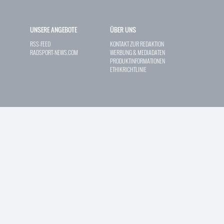
UNSERE ANGEBOTE
ÜBER UNS
RSS-FEED
KONTAKT ZUR REDAKTION
RADSPORT-NEWS.COM
WERBUNG & MEDIADATEN
PRODUKTINFORMATIONEN
ETHIKRICHTLINIE