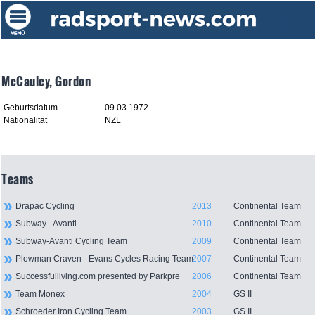
McCauley, Gordon
Geburtsdatum
09.03.1972
Nationalität
NZL
Teams
Drapac Cycling
2013
Continental Team
Subway - Avanti
2010
Continental Team
Subway-Avanti Cycling Team
2009
Continental Team
Plowman Craven - Evans Cycles Racing Team
2007
Continental Team
Successfulliving.com presented by Parkpre
2006
Continental Team
Team Monex
2004
GS II
Schroeder Iron Cycling Team
2003
GS II