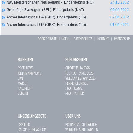
Nat. Meisterschaften Neuseeland -, Endergebnis (NC)
24.10.2002
Grote Prijs Zvevegem (BEL), Endergebnis (NAT)
09.09.2002
Archer International GP (GBR), Endergebnis (1.5)
07.04.2002
Archer International GP (GBR), Endergebnis (1.5)
01.04.2001
COOKIE EINSTELLUNGEN
|
DATENSCHUTZ
|
KONTAKT
|
IMPRESSUM
RUBRIKEN
SONDERSEITEN
PROFI-NEWS
GIRO D`ITALIA 2026
JEDERMANN-NEWS
TOUR DE FRANCE 2026
LIVE
VUELTA A ESPAÑA 2026
MARKT
RENNERGEBNISSE
KALENDER
PROFI-TEAMS
VEREINE
PROFI-FAHRER
UNSERE ANGEBOTE
ÜBER UNS
RSS-FEED
KONTAKT ZUR REDAKTION
RADSPORT-NEWS.COM
WERBUNG & MEDIADATEN