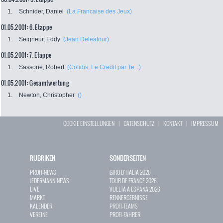
1.
Schnider, Daniel
(La Francaise des Jeux)
01.05.2001: 6. Etappe
1.
Seigneur, Eddy
(Jean Deleatour)
01.05.2001: 7. Etappe
1.
Sassone, Robert
(Cofidis, Le Credit par Te...)
01.05.2001: Gesamtwertung
1.
Newton, Christopher
()
COOKIE EINSTELLUNGEN
|
DATENSCHUTZ
|
KONTAKT
|
IMPRESSUM
RUBRIKEN
SONDERSEITEN
PROFI-NEWS
GIRO D`ITALIA 2026
JEDERMANN-NEWS
TOUR DE FRANCE 2026
LIVE
VUELTA A ESPAÑA 2026
MARKT
RENNERGEBNISSE
KALENDER
PROFI-TEAMS
VEREINE
PROFI-FAHRER