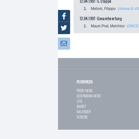
12.04.1997: 5. Etappe
1.
Meloni, Filippo
(Amore & Vit
Facebook
12.04.1997: Gesamtwertung
1.
Mauri Prat, Melchior
(ONCE
Twitter
Newsletter:
RUBRIKEN
PROFI-NEWS
JEDERMANN-NEWS
LIVE
MARKT
KALENDER
VEREINE