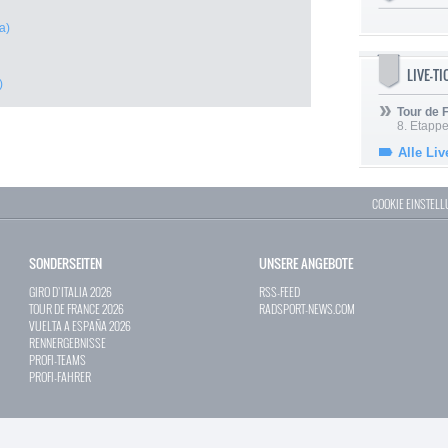
a)
LIVE-T
)
Tour de
8. Etappe
Alle Liv
COOKIE EINSTEL
SONDERSEITEN
UNSERE ANGEBOTE
GIRO D`ITALIA 2026
RSS-FEED
TOUR DE FRANCE 2026
RADSPORT-NEWS.COM
VUELTA A ESPAÑA 2026
RENNERGEBNISSE
PROFI-TEAMS
PROFI-FAHRER