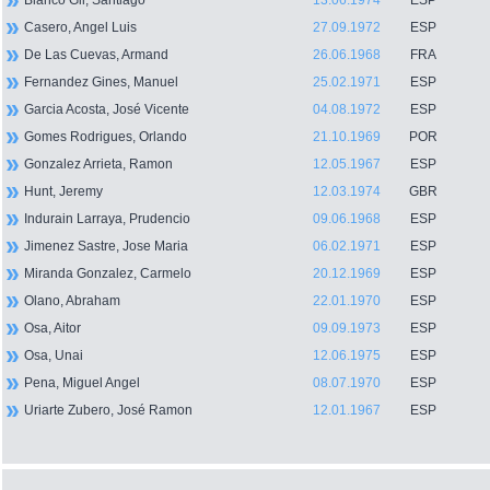
Blanco Gil, Santiago
13.06.1974
ESP
Casero, Angel Luis
27.09.1972
ESP
De Las Cuevas, Armand
26.06.1968
FRA
Fernandez Gines, Manuel
25.02.1971
ESP
Garcia Acosta, José Vicente
04.08.1972
ESP
Gomes Rodrigues, Orlando
21.10.1969
POR
Gonzalez Arrieta, Ramon
12.05.1967
ESP
Hunt, Jeremy
12.03.1974
GBR
Indurain Larraya, Prudencio
09.06.1968
ESP
Jimenez Sastre, Jose Maria
06.02.1971
ESP
Miranda Gonzalez, Carmelo
20.12.1969
ESP
Olano, Abraham
22.01.1970
ESP
Osa, Aitor
09.09.1973
ESP
Osa, Unai
12.06.1975
ESP
Pena, Miguel Angel
08.07.1970
ESP
Uriarte Zubero, José Ramon
12.01.1967
ESP