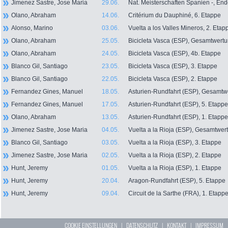
Jimenez Sastre, Jose Maria
29.06.
Nat. Meisterschaften Spanien -, En
Olano, Abraham
14.06.
Critérium du Dauphiné, 6. Etappe
Alonso, Marino
03.06.
Vuelta a los Valles Mineros, 2. Etap
Olano, Abraham
25.05.
Bicicleta Vasca (ESP), Gesamtwert
Olano, Abraham
24.05.
Bicicleta Vasca (ESP), 4b. Etappe
Blanco Gil, Santiago
23.05.
Bicicleta Vasca (ESP), 3. Etappe
Blanco Gil, Santiago
22.05.
Bicicleta Vasca (ESP), 2. Etappe
Fernandez Gines, Manuel
18.05.
Asturien-Rundfahrt (ESP), Gesamtw
Fernandez Gines, Manuel
17.05.
Asturien-Rundfahrt (ESP), 5. Etappe
Olano, Abraham
13.05.
Asturien-Rundfahrt (ESP), 1. Etappe
Jimenez Sastre, Jose Maria
04.05.
Vuelta a la Rioja (ESP), Gesamtwer
Blanco Gil, Santiago
03.05.
Vuelta a la Rioja (ESP), 3. Etappe
Jimenez Sastre, Jose Maria
02.05.
Vuelta a la Rioja (ESP), 2. Etappe
Hunt, Jeremy
01.05.
Vuelta a la Rioja (ESP), 1. Etappe
Hunt, Jeremy
20.04.
Aragon-Rundfahrt (ESP), 5. Etappe
Hunt, Jeremy
09.04.
Circuit de la Sarthe (FRA), 1. Etapp
COOKIE EINSTELLUNGEN
|
DATENSCHUTZ
|
KONTAKT
|
IMPRESSUM