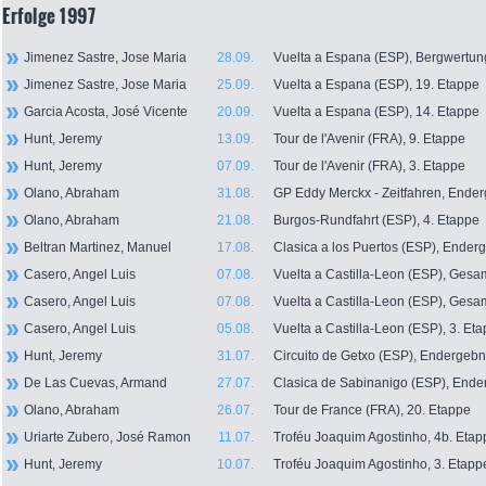
Erfolge 1997
Jimenez Sastre, Jose Maria
28.09.
Vuelta a Espana (ESP), Bergwertun
Jimenez Sastre, Jose Maria
25.09.
Vuelta a Espana (ESP), 19. Etappe
Garcia Acosta, José Vicente
20.09.
Vuelta a Espana (ESP), 14. Etappe
Hunt, Jeremy
13.09.
Tour de l'Avenir (FRA), 9. Etappe
Hunt, Jeremy
07.09.
Tour de l'Avenir (FRA), 3. Etappe
Olano, Abraham
31.08.
GP Eddy Merckx - Zeitfahren, Ende
Olano, Abraham
21.08.
Burgos-Rundfahrt (ESP), 4. Etappe
Beltran Martinez, Manuel
17.08.
Clasica a los Puertos (ESP), Ender
Casero, Angel Luis
07.08.
Vuelta a Castilla-Leon (ESP), Ges
Casero, Angel Luis
07.08.
Vuelta a Castilla-Leon (ESP), Ges
Casero, Angel Luis
05.08.
Vuelta a Castilla-Leon (ESP), 3. Et
Hunt, Jeremy
31.07.
Circuito de Getxo (ESP), Endergebn
De Las Cuevas, Armand
27.07.
Clasica de Sabinanigo (ESP), Ende
Olano, Abraham
26.07.
Tour de France (FRA), 20. Etappe
Uriarte Zubero, José Ramon
11.07.
Troféu Joaquim Agostinho, 4b. Etap
Hunt, Jeremy
10.07.
Troféu Joaquim Agostinho, 3. Etapp