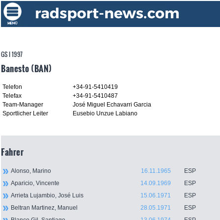
GS I 1997
Banesto (BAN)
Telefon
+34-91-5410419
Telefax
+34-91-5410487
Team-Manager
José Miguel Echavarri Garcia
Sportlicher Leiter
Eusebio Unzue Labiano
Fahrer
Alonso, Marino
16.11.1965
ESP
Aparicio, Vincente
14.09.1969
ESP
Arrieta Lujambio, José Luis
15.06.1971
ESP
Beltran Martinez, Manuel
28.05.1971
ESP