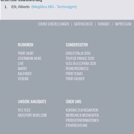
1.
Elli, Alberto
(Maglifico MG - Technogym)
COOKIE EINSTELLUNGEN
|
DATENSCHUTZ
|
KONTAKT
|
IMPRESSUM
RUBRIKEN
SONDERSEITEN
PROFI-NEWS
GIRO D`ITALIA 2026
JEDERMANN-NEWS
TOUR DE FRANCE 2026
LIVE
VUELTA A ESPAÑA 2026
MARKT
RENNERGEBNISSE
KALENDER
PROFI-TEAMS
VEREINE
PROFI-FAHRER
UNSERE ANGEBOTE
ÜBER UNS
RSS-FEED
KONTAKT ZUR REDAKTION
RADSPORT-NEWS.COM
WERBUNG & MEDIADATEN
PRODUKTINFORMATIONEN
ETHIKRICHTLINIE