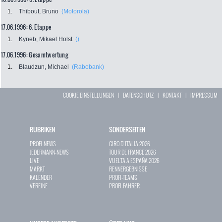
1.
Thibout, Bruno
(Motorola)
17.06.1996: 6. Etappe
1.
Kyneb, Mikael Holst
()
17.06.1996: Gesamtwertung
1.
Blaudzun, Michael
(Rabobank)
COOKIE EINSTELLUNGEN
|
DATENSCHUTZ
|
KONTAKT
|
IMPRESSUM
RUBRIKEN
SONDERSEITEN
PROFI-NEWS
GIRO D`ITALIA 2026
JEDERMANN-NEWS
TOUR DE FRANCE 2026
LIVE
VUELTA A ESPAÑA 2026
MARKT
RENNERGEBNISSE
KALENDER
PROFI-TEAMS
VEREINE
PROFI-FAHRER