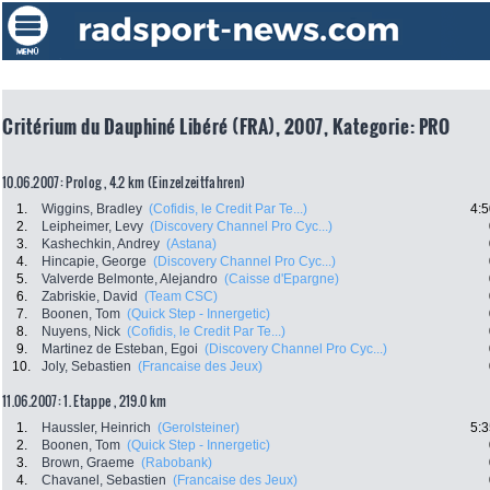
Critérium du Dauphiné Libéré (FRA), 2007, Kategorie: PRO
10.06.2007: Prolog , 4.2 km (Einzelzeitfahren)
1.
Wiggins, Bradley
(Cofidis, le Credit Par Te...)
4:5
2.
Leipheimer, Levy
(Discovery Channel Pro Cyc...)
3.
Kashechkin, Andrey
(Astana)
4.
Hincapie, George
(Discovery Channel Pro Cyc...)
5.
Valverde Belmonte, Alejandro
(Caisse d'Epargne)
6.
Zabriskie, David
(Team CSC)
7.
Boonen, Tom
(Quick Step - Innergetic)
8.
Nuyens, Nick
(Cofidis, le Credit Par Te...)
9.
Martinez de Esteban, Egoi
(Discovery Channel Pro Cyc...)
10.
Joly, Sebastien
(Francaise des Jeux)
11.06.2007: 1. Etappe , 219.0 km
1.
Haussler, Heinrich
(Gerolsteiner)
5:3
2.
Boonen, Tom
(Quick Step - Innergetic)
3.
Brown, Graeme
(Rabobank)
4.
Chavanel, Sebastien
(Francaise des Jeux)