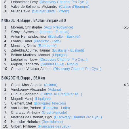
8.
Leipheimer, Levy
(Discovery Channel Pro Cyc...)
9.
Valverde Belmonte, Alejandro
(Caisse d'Epargne)
10.
Millar, David
(Saunier Duval - Prodir)
14.06.2007: 4. Etappe , 197.0 km (Bergankunft)
1.
Moreau, Christophe
(Ag2r Prevoyance)
5:5
2.
Szmyd, Sylvester
(Lampre - Fondital)
3.
Anton Hernandez, Igor
(Euskaltel - Euskadi)
4.
Evans, Cadel
(Predictor - Lotto)
5.
Menchov, Denis
(Rabobank)
6.
Zubeldia Aguirre, Haimar
(Euskaltel - Euskadi)
7.
Beltran Martinez, Manuel
(Liquigas)
8.
Leipheimer, Levy
(Discovery Channel Pro Cyc...)
9.
Piepoli, Leonardo
(Saunier Duval - Prodir)
10.
Contador Velasco, Alberto
(Discovery Channel Pro Cyc...)
15.06.2007: 5. Etappe , 195.0 km
1.
Colom Mas, Antonio
(Astana)
4:3
2.
Vinokourov, Alexandre
(Astana)
3.
Duque, Leonardo
(Cofidis, le Credit Par Te...)
4.
Mugerli, Matej
(Liquigas)
5.
Clement, Stef
(Bouygues Telecom)
6.
Van Hecke, Preben
(Predictor - Lotto)
7.
Charteau, Anthony
(Credit Agricole)
8.
Martinez de Esteban, Egoi
(Discovery Channel Pro Cyc...)
9.
Haussler, Heinrich
(Gerolsteiner)
10.
Gilbert, Philippe
(Francaise des Jeux)