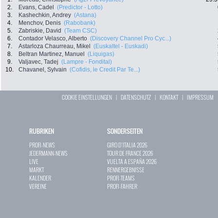
2.
Evans, Cadel
(Predictor - Lotto)
3.
Kashechkin, Andrey
(Astana)
4.
Menchov, Denis
(Rabobank)
5.
Zabriskie, David
(Team CSC)
6.
Contador Velasco, Alberto
(Discovery Channel Pro Cyc...)
7.
Astarloza Chaurreau, Mikel
(Euskaltel - Euskadi)
8.
Beltran Martinez, Manuel
(Liquigas)
9.
Valjavec, Tadej
(Lampre - Fondital)
10.
Chavanel, Sylvain
(Cofidis, le Credit Par Te...)
COOKIE EINSTELLUNGEN
|
DATENSCHUTZ
|
KONTAKT
|
IMPRESSUM
RUBRIKEN
SONDERSEITEN
PROFI-NEWS
GIRO D`ITALIA 2026
JEDERMANN-NEWS
TOUR DE FRANCE 2026
LIVE
VUELTA A ESPAÑA 2026
MARKT
RENNERGEBNISSE
KALENDER
PROFI-TEAMS
VEREINE
PROFI-FAHRER