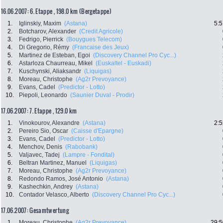
16.06.2007: 6. Etappe , 198.0 km (Bergetappe)
1.
Iglinskiy, Maxim
(Astana)
5:5
2.
Botcharov, Alexander
(Credit Agricole)
3.
Fedrigo, Pierrick
(Bouygues Telecom)
4.
Di Gregorio, Rémy
(Francaise des Jeux)
5.
Martinez de Esteban, Egoi
(Discovery Channel Pro Cyc...)
6.
Astarloza Chaurreau, Mikel
(Euskaltel - Euskadi)
7.
Kuschynski, Aliaksandr
(Liquigas)
8.
Moreau, Christophe
(Ag2r Prevoyance)
9.
Evans, Cadel
(Predictor - Lotto)
10.
Piepoli, Leonardo
(Saunier Duval - Prodir)
17.06.2007: 7. Etappe , 129.0 km
1.
Vinokourov, Alexandre
(Astana)
2:5
2.
Pereiro Sio, Oscar
(Caisse d'Epargne)
3.
Evans, Cadel
(Predictor - Lotto)
4.
Menchov, Denis
(Rabobank)
5.
Valjavec, Tadej
(Lampre - Fondital)
6.
Beltran Martinez, Manuel
(Liquigas)
7.
Moreau, Christophe
(Ag2r Prevoyance)
8.
Redondo Ramos, José Antonio
(Astana)
9.
Kashechkin, Andrey
(Astana)
10.
Contador Velasco, Alberto
(Discovery Channel Pro Cyc...)
17.06.2007: Gesamtwertung
1.
Moreau, Christophe
(Ag2r Prevoyance)
29:5