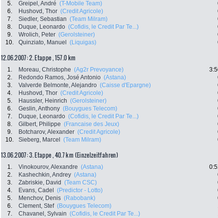
5.
Greipel, André
(T-Mobile Team)
6.
Hushovd, Thor
(Credit Agricole)
7.
Siedler, Sebastian
(Team Milram)
8.
Duque, Leonardo
(Cofidis, le Credit Par Te...)
9.
Wrolich, Peter
(Gerolsteiner)
10.
Quinziato, Manuel
(Liquigas)
12.06.2007: 2. Etappe , 157.0 km
1.
Moreau, Christophe
(Ag2r Prevoyance)
3:5
2.
Redondo Ramos, José Antonio
(Astana)
3.
Valverde Belmonte, Alejandro
(Caisse d'Epargne)
4.
Hushovd, Thor
(Credit Agricole)
5.
Haussler, Heinrich
(Gerolsteiner)
6.
Geslin, Anthony
(Bouygues Telecom)
7.
Duque, Leonardo
(Cofidis, le Credit Par Te...)
8.
Gilbert, Philippe
(Francaise des Jeux)
9.
Botcharov, Alexander
(Credit Agricole)
10.
Sieberg, Marcel
(Team Milram)
13.06.2007: 3. Etappe , 40.7 km (Einzelzeitfahren)
1.
Vinokourov, Alexandre
(Astana)
0:5
2.
Kashechkin, Andrey
(Astana)
3.
Zabriskie, David
(Team CSC)
4.
Evans, Cadel
(Predictor - Lotto)
5.
Menchov, Denis
(Rabobank)
6.
Clement, Stef
(Bouygues Telecom)
7.
Chavanel, Sylvain
(Cofidis, le Credit Par Te...)