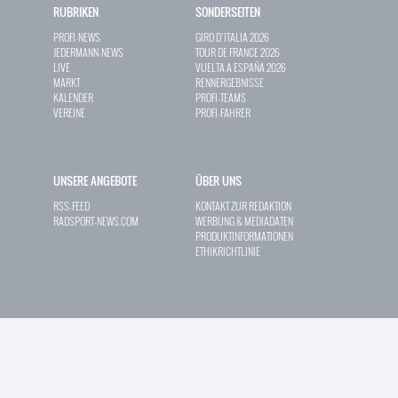
RUBRIKEN
SONDERSEITEN
PROFI-NEWS
GIRO D`ITALIA 2026
JEDERMANN-NEWS
TOUR DE FRANCE 2026
LIVE
VUELTA A ESPAÑA 2026
MARKT
RENNERGEBNISSE
KALENDER
PROFI-TEAMS
VEREINE
PROFI-FAHRER
UNSERE ANGEBOTE
ÜBER UNS
RSS-FEED
KONTAKT ZUR REDAKTION
RADSPORT-NEWS.COM
WERBUNG & MEDIADATEN
PRODUKTINFORMATIONEN
ETHIKRICHTLINIE