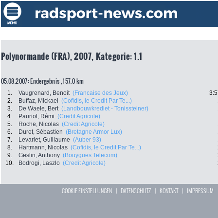
Polynormande (FRA), 2007, Kategorie: 1.1
05.08.2007: Endergebnis , 157.0 km
1.
Vaugrenard, Benoit
(Francaise des Jeux)
3:5
2.
Buffaz, Mickael
(Cofidis, le Credit Par Te...)
3.
De Waele, Bert
(Landbouwkrediet - Tonissteiner)
4.
Pauriol, Rémi
(Credit Agricole)
5.
Roche, Nicolas
(Credit Agricole)
6.
Duret, Sébastien
(Bretagne Armor Lux)
7.
Levarlet, Guillaume
(Auber 93)
8.
Hartmann, Nicolas
(Cofidis, le Credit Par Te...)
9.
Geslin, Anthony
(Bouygues Telecom)
10.
Bodrogi, Laszlo
(Credit Agricole)
COOKIE EINSTELLUNGEN
|
DATENSCHUTZ
|
KONTAKT
|
IMPRESSUM