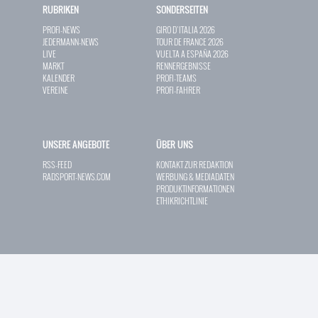
RUBRIKEN
SONDERSEITEN
PROFI-NEWS
GIRO D`ITALIA 2026
JEDERMANN-NEWS
TOUR DE FRANCE 2026
LIVE
VUELTA A ESPAÑA 2026
MARKT
RENNERGEBNISSE
KALENDER
PROFI-TEAMS
VEREINE
PROFI-FAHRER
UNSERE ANGEBOTE
ÜBER UNS
RSS-FEED
KONTAKT ZUR REDAKTION
RADSPORT-NEWS.COM
WERBUNG & MEDIADATEN
PRODUKTINFORMATIONEN
ETHIKRICHTLINIE