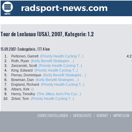
Tour de Leelanau (USA), 2007, Kategorie: 1.2
15.09.2007: Endergebnis , 177.4 km
1.
Peltonen, Garrett
(Priority Health Cycling T...)
4:2
2.
Roth, Ryan
(Kelly Benefit Strategies ...)
3.
Zwizanski, Scott
(Priority Health Cycling T...)
4.
King, Edward
(Priority Health Cycling T...)
5.
Perras, Dominique
(Kelly Benefit Strategies ...)
6.
Bowman, Dan
(Kelly Benefit Strategies ...)
7.
England, Richard
(Priority Health Cycling T...)
8.
Albers, Kirk
()
9.
Henry, Timothy
(The Jittery Joe's Pro Cyc...)
10.
Zirbel, Tom
(Priority Health Cycling T...)
COOKIE EINSTELLUNGEN
|
DATENSCHUTZ
|
KONTAKT
|
IMPRESSUM