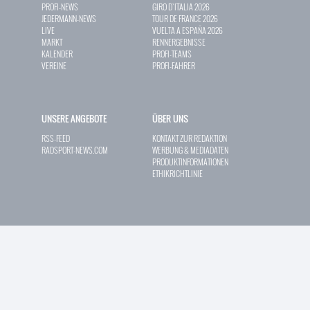
PROFI-NEWS
GIRO D`ITALIA 2026
JEDERMANN-NEWS
TOUR DE FRANCE 2026
LIVE
VUELTA A ESPAÑA 2026
MARKT
RENNERGEBNISSE
KALENDER
PROFI-TEAMS
VEREINE
PROFI-FAHRER
UNSERE ANGEBOTE
ÜBER UNS
RSS-FEED
KONTAKT ZUR REDAKTION
RADSPORT-NEWS.COM
WERBUNG & MEDIADATEN
PRODUKTINFORMATIONEN
ETHIKRICHTLINIE