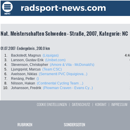
Nat. Meisterschaften Schweden - Straße, 2007, Kategorie: NC
01.07.2007: Endergebnis , 200.0 km
1.
Backstedt, Magnus
(Liquigas)
4:4
3.
Larsson, Gustav Erik
(Unibet.com)
4.
Stevenson, Christopher
(Amore & Vita - McDonald's)
5.
Ljungqvist, Marcus
(Team CSC)
6.
Axelsson, Niklas
(Serramenti PVC Diquigiova...)
7.
Renäng, Petter
()
8.
Nilsson, Hakan
(Continental Cycling Team ...)
10.
Johansson, Fredrik
(Plowman Craven - Evans Cy...)
COOKIE EINSTELLUNGEN
|
DATENSCHUTZ
|
KONTAKT
|
IMPRESSUM
RUBRIKEN
SONDERSEITEN