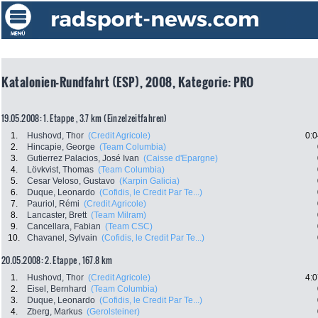
Katalonien-Rundfahrt (ESP), 2008, Kategorie: PRO
19.05.2008: 1. Etappe , 3.7 km (Einzelzeitfahren)
1.
Hushovd, Thor
(Credit Agricole)
0:0
2.
Hincapie, George
(Team Columbia)
3.
Gutierrez Palacios, José Ivan
(Caisse d'Epargne)
4.
Lövkvist, Thomas
(Team Columbia)
5.
Cesar Veloso, Gustavo
(Karpin Galicia)
6.
Duque, Leonardo
(Cofidis, le Credit Par Te...)
7.
Pauriol, Rémi
(Credit Agricole)
8.
Lancaster, Brett
(Team Milram)
9.
Cancellara, Fabian
(Team CSC)
10.
Chavanel, Sylvain
(Cofidis, le Credit Par Te...)
20.05.2008: 2. Etappe , 167.8 km
1.
Hushovd, Thor
(Credit Agricole)
4:0
2.
Eisel, Bernhard
(Team Columbia)
3.
Duque, Leonardo
(Cofidis, le Credit Par Te...)
4.
Zberg, Markus
(Gerolsteiner)