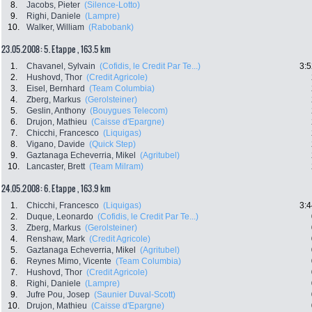
8.
Jacobs, Pieter
(Silence-Lotto)
9.
Righi, Daniele
(Lampre)
10.
Walker, William
(Rabobank)
23.05.2008: 5. Etappe , 163.5 km
1.
Chavanel, Sylvain
(Cofidis, le Credit Par Te...)
3:5
2.
Hushovd, Thor
(Credit Agricole)
3.
Eisel, Bernhard
(Team Columbia)
4.
Zberg, Markus
(Gerolsteiner)
5.
Geslin, Anthony
(Bouygues Telecom)
6.
Drujon, Mathieu
(Caisse d'Epargne)
7.
Chicchi, Francesco
(Liquigas)
8.
Vigano, Davide
(Quick Step)
9.
Gaztanaga Echeverria, Mikel
(Agritubel)
10.
Lancaster, Brett
(Team Milram)
24.05.2008: 6. Etappe , 163.9 km
1.
Chicchi, Francesco
(Liquigas)
3:4
2.
Duque, Leonardo
(Cofidis, le Credit Par Te...)
3.
Zberg, Markus
(Gerolsteiner)
4.
Renshaw, Mark
(Credit Agricole)
5.
Gaztanaga Echeverria, Mikel
(Agritubel)
6.
Reynes Mimo, Vicente
(Team Columbia)
7.
Hushovd, Thor
(Credit Agricole)
8.
Righi, Daniele
(Lampre)
9.
Jufre Pou, Josep
(Saunier Duval-Scott)
10.
Drujon, Mathieu
(Caisse d'Epargne)