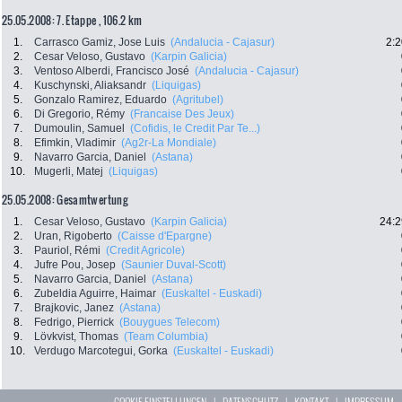
25.05.2008: 7. Etappe , 106.2 km
1.
Carrasco Gamiz, Jose Luis
(Andalucia - Cajasur)
2:2
2.
Cesar Veloso, Gustavo
(Karpin Galicia)
3.
Ventoso Alberdi, Francisco José
(Andalucia - Cajasur)
4.
Kuschynski, Aliaksandr
(Liquigas)
5.
Gonzalo Ramirez, Eduardo
(Agritubel)
6.
Di Gregorio, Rémy
(Francaise Des Jeux)
7.
Dumoulin, Samuel
(Cofidis, le Credit Par Te...)
8.
Efimkin, Vladimir
(Ag2r-La Mondiale)
9.
Navarro Garcia, Daniel
(Astana)
10.
Mugerli, Matej
(Liquigas)
25.05.2008: Gesamtwertung
1.
Cesar Veloso, Gustavo
(Karpin Galicia)
24:2
2.
Uran, Rigoberto
(Caisse d'Epargne)
3.
Pauriol, Rémi
(Credit Agricole)
4.
Jufre Pou, Josep
(Saunier Duval-Scott)
5.
Navarro Garcia, Daniel
(Astana)
6.
Zubeldia Aguirre, Haimar
(Euskaltel - Euskadi)
7.
Brajkovic, Janez
(Astana)
8.
Fedrigo, Pierrick
(Bouygues Telecom)
9.
Lövkvist, Thomas
(Team Columbia)
10.
Verdugo Marcotegui, Gorka
(Euskaltel - Euskadi)
COOKIE EINSTELLUNGEN
|
DATENSCHUTZ
|
KONTAKT
|
IMPRESSUM