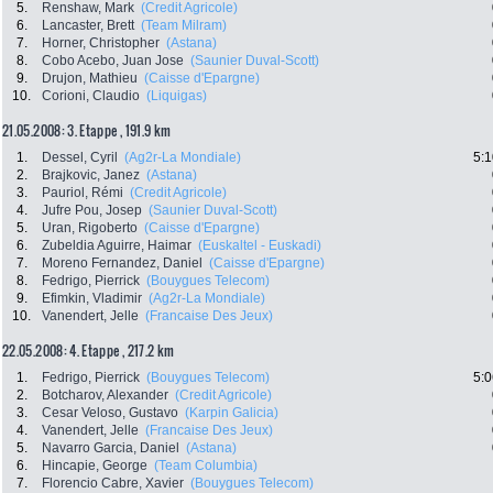
5.
Renshaw, Mark
(Credit Agricole)
6.
Lancaster, Brett
(Team Milram)
7.
Horner, Christopher
(Astana)
8.
Cobo Acebo, Juan Jose
(Saunier Duval-Scott)
9.
Drujon, Mathieu
(Caisse d'Epargne)
10.
Corioni, Claudio
(Liquigas)
21.05.2008: 3. Etappe , 191.9 km
1.
Dessel, Cyril
(Ag2r-La Mondiale)
5:1
2.
Brajkovic, Janez
(Astana)
3.
Pauriol, Rémi
(Credit Agricole)
4.
Jufre Pou, Josep
(Saunier Duval-Scott)
5.
Uran, Rigoberto
(Caisse d'Epargne)
6.
Zubeldia Aguirre, Haimar
(Euskaltel - Euskadi)
7.
Moreno Fernandez, Daniel
(Caisse d'Epargne)
8.
Fedrigo, Pierrick
(Bouygues Telecom)
9.
Efimkin, Vladimir
(Ag2r-La Mondiale)
10.
Vanendert, Jelle
(Francaise Des Jeux)
22.05.2008: 4. Etappe , 217.2 km
1.
Fedrigo, Pierrick
(Bouygues Telecom)
5:0
2.
Botcharov, Alexander
(Credit Agricole)
3.
Cesar Veloso, Gustavo
(Karpin Galicia)
4.
Vanendert, Jelle
(Francaise Des Jeux)
5.
Navarro Garcia, Daniel
(Astana)
6.
Hincapie, George
(Team Columbia)
7.
Florencio Cabre, Xavier
(Bouygues Telecom)